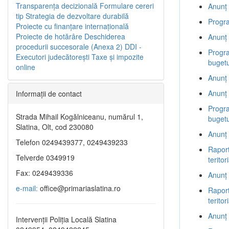
Transparenţa decizională
Formulare cereri
Anunț 
tip
Strategia de dezvoltare durabilă
Progra
Proiecte cu finanţare internaţională
Proiecte de hotărâre
Deschiderea
Anunț 
procedurii succesorale (Anexa 2)
DDI -
Progra
Executori judecătorești
Taxe şi impozite
bugetu
online
Anunț 
Anunț 
Informaţii de contact
Progra
Strada Mihail Kogălniceanu, numărul 1,
bugetu
Slatina, Olt, cod 230080
Anunț 
Telefon 0249439377, 0249439233
Raport
Telverde 0349919
terito
Fax: 0249439336
Anunț 
e-mail:
office@primariaslatina.ro
Raport
terito
Anunț 
Intervenții Poliția Locală Slatina