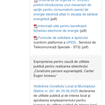
privind introducerea unui mecanism de
sprijin pentru consumatorii casnici de
energie electrică aflați în situația de sărăcie
energetică
(pdf)
Informații utile pentru beneficiarii
tichetului electronic de energie
(pdf)
Formular de solicitare a ajutorului
(conform platformei a
ePIDS
- Serviciul de
Telecomunicații Speciale - STS) (pdf)
Exproprierea pentru cauză de utilitate
publică pentru realizarea obiectivului
„Construire parcare supraetajată, Cartier
Eugen Ionescu”
Hotărârea Consiliului Local al Municipiului
Slatina nr. 261 din 25.06.2025
declararea
de utilitate publică și de interes local și
aprobarea amplasamentului pentru
lucrarea de utilitate publică de interes local