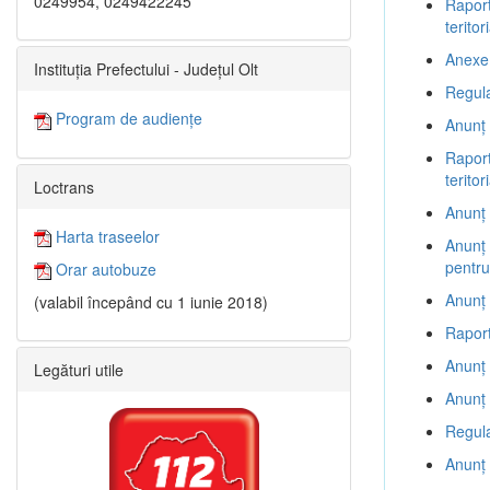
0249954, 0249422245
Raport
terito
Anexe 
Instituția Prefectului - Județul Olt
Regul
Program de audiențe
Anunț 
Raport
terito
Loctrans
Anunț 
Harta traseelor
Anunț 
pentru
Orar autobuze
Anunț 
(valabil începând cu 1 iunie 2018)
Raport
Anunț 
Legături utile
Anunț 
Regul
Anunț 