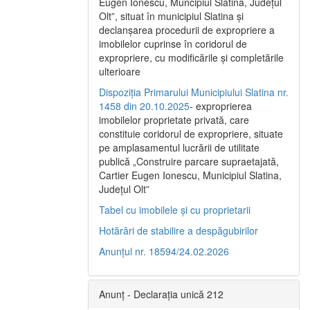
Eugen Ionescu, Muncipiul Slatina, Judeţul
Olt”, situat în municipiul Slatina şi
declanşarea procedurii de expropriere a
imobilelor cuprinse în coridorul de
expropriere, cu modificările şi completările
ulterioare
Dispoziția Primarului Municipiului Slatina nr.
1458 din 20.10.2025
- exproprierea
imobilelor proprietate privată, care
constituie coridorul de expropriere, situate
pe amplasamentul lucrării de utilitate
publică „Construire parcare supraetajată,
Cartier Eugen Ionescu, Municipiul Slatina,
Județul Olt”
Tabel cu imobilele și cu proprietarii
Hotărâri de stabilire a despăgubirilor
Anunțul nr. 18594/24.02.2026
Anunț - Declarația unică 212