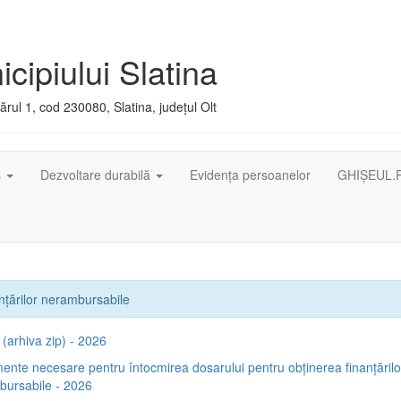
cipiului Slatina
rul 1, cod 230080, Slatina, județul Olt
ș
Dezvoltare durabilă
Evidența persoanelor
GHIȘEUL.
nțărilor nerambursabile
(arhiva zip) - 2026
nte necesare pentru întocmirea dosarului pentru obținerea finanțărilo
bursabile - 2026