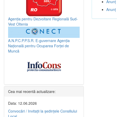
Anunț 
Anunț 
Agenția pentru Dezvoltare Regională Sud-
Vest Oltenia
A.N.P.C.P.P.S.R.
E-guvernare
Agenția
Națională pentru Ocuparea Forței de
Muncă
Cea mai recentă actualizare:
Data: 12.06.2026
Convocări / Invitaţii la şedinţele Consiliului
Local