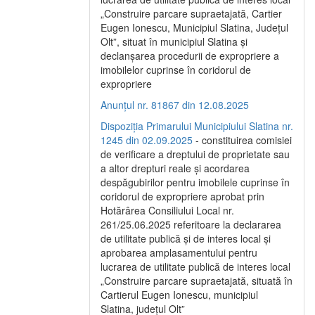
„Construire parcare supraetajată, Cartier
Eugen Ionescu, Municipiul Slatina, Județul
Olt”, situat în municipiul Slatina și
declanșarea procedurii de expropriere a
imobilelor cuprinse în coridorul de
expropriere
Anunțul nr. 81867 din 12.08.2025
Dispoziția Primarului Municipiului Slatina nr.
1245 din 02.09.2025
- constituirea comisiei
de verificare a dreptului de proprietate sau
a altor drepturi reale și acordarea
despăgubirilor pentru imobilele cuprinse în
coridorul de expropriere aprobat prin
Hotărârea Consiliului Local nr.
261/25.06.2025 referitoare la declararea
de utilitate publică și de interes local și
aprobarea amplasamentului pentru
lucrarea de utilitate publică de interes local
„Construire parcare supraetajată, situată în
Cartierul Eugen Ionescu, municipiul
Slatina, județul Olt”