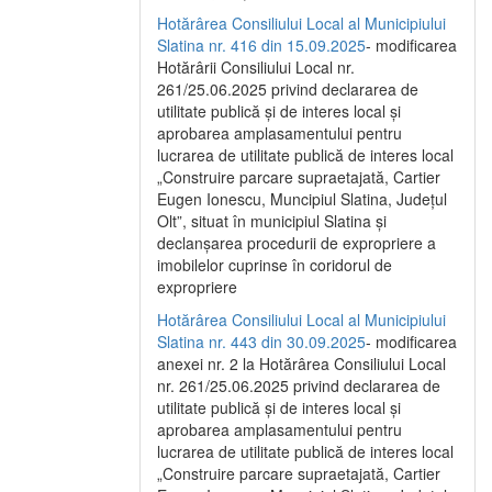
Hotărârea Consiliului Local al Municipiului
Slatina nr. 416 din 15.09.2025
- modificarea
Hotărârii Consiliului Local nr.
261/25.06.2025 privind declararea de
utilitate publică și de interes local și
aprobarea amplasamentului pentru
lucrarea de utilitate publică de interes local
„Construire parcare supraetajată, Cartier
Eugen Ionescu, Muncipiul Slatina, Județul
Olt”, situat în municipiul Slatina și
declanșarea procedurii de expropriere a
imobilelor cuprinse în coridorul de
expropriere
Hotărârea Consiliului Local al Municipiului
Slatina nr. 443 din 30.09.2025
- modificarea
anexei nr. 2 la Hotărârea Consiliului Local
nr. 261/25.06.2025 privind declararea de
utilitate publică şi de interes local şi
aprobarea amplasamentului pentru
lucrarea de utilitate publică de interes local
„Construire parcare supraetajată, Cartier