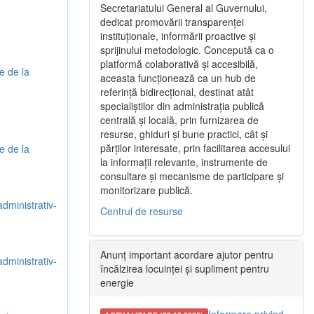
Secretariatului General al Guvernului,
dedicat promovării transparenței
instituționale, informării proactive și
sprijinului metodologic. Concepută ca o
platformă colaborativă și accesibilă,
e de la
aceasta funcționează ca un hub de
referință bidirecțional, destinat atât
specialiștilor din administrația publică
centrală și locală, prin furnizarea de
resurse, ghiduri și bune practici, cât și
părților interesate, prin facilitarea accesului
e de la
la informații relevante, instrumente de
consultare și mecanisme de participare și
monitorizare publică.
administrativ-
Centrul de resurse
Anunț important acordare ajutor pentru
administrativ-
încălzirea locuinței și supliment pentru
energie