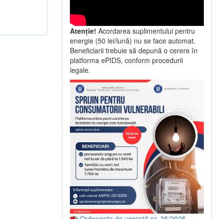
Atenție!
Acordarea suplimentului pentru
energie (50 lei/lună) nu se face automat.
Beneficiarii trebuie să depună o cerere în
platforma ePIDS, conform procedurii
legale.
Ordonanța de urgență nr. 35/2025