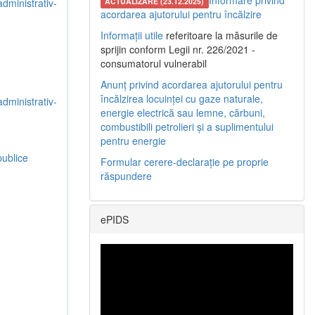
Informare privind
administrativ-
ACTUALIZARE (23.12.2025)
acordarea ajutorului pentru încălzire
Informații utile
referitoare la măsurile de
sprijin conform Legii nr. 226/2021 -
consumatorul vulnerabil
Anunț privind acordarea ajutorului pentru
încălzirea locuinței cu gaze naturale,
administrativ-
energie electrică sau lemne, cărbuni,
combustibili petrolieri și a suplimentului
pentru energie
publice
Formular cerere-declarație pe proprie
răspundere
ePIDS