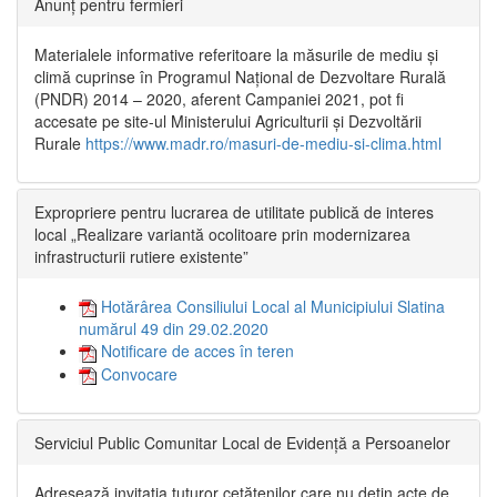
Anunț pentru fermieri
Materialele informative referitoare la măsurile de mediu și
climă cuprinse în Programul Național de Dezvoltare Rurală
(PNDR) 2014 – 2020, aferent Campaniei 2021, pot fi
accesate pe site-ul Ministerului Agriculturii și Dezvoltării
Rurale
https://www.madr.ro/masuri-de-mediu-si-clima.html
Expropriere pentru lucrarea de utilitate publică de interes
local „Realizare variantă ocolitoare prin modernizarea
infrastructurii rutiere existente”
Hotărârea Consiliului Local al Municipiului Slatina
numărul 49 din 29.02.2020
Notificare de acces în teren
Convocare
Serviciul Public Comunitar Local de Evidență a Persoanelor
Adresează invitația tuturor cetățenilor care nu dețin acte de