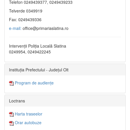
Telefon 0249439377, 0249439233
Telverde 0349919
Fax: 0249439336
e-mail:
office@primariaslatina.ro
Intervenții Poliția Locală Slatina
0249954, 0249422245
Instituția Prefectului - Județul Olt
Program de audiențe
Loctrans
Harta traseelor
Orar autobuze