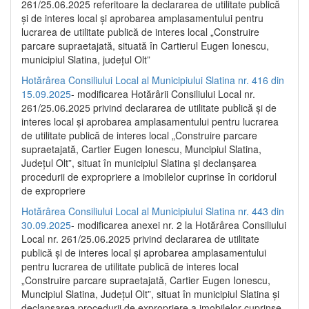
261/25.06.2025 referitoare la declararea de utilitate publică
și de interes local și aprobarea amplasamentului pentru
lucrarea de utilitate publică de interes local „Construire
parcare supraetajată, situată în Cartierul Eugen Ionescu,
municipiul Slatina, județul Olt”
Hotărârea Consiliului Local al Municipiului Slatina nr. 416 din
15.09.2025
- modificarea Hotărârii Consiliului Local nr.
261/25.06.2025 privind declararea de utilitate publică și de
interes local și aprobarea amplasamentului pentru lucrarea
de utilitate publică de interes local „Construire parcare
supraetajată, Cartier Eugen Ionescu, Muncipiul Slatina,
Județul Olt”, situat în municipiul Slatina și declanșarea
procedurii de expropriere a imobilelor cuprinse în coridorul
de expropriere
Hotărârea Consiliului Local al Municipiului Slatina nr. 443 din
30.09.2025
- modificarea anexei nr. 2 la Hotărârea Consiliului
Local nr. 261/25.06.2025 privind declararea de utilitate
publică şi de interes local şi aprobarea amplasamentului
pentru lucrarea de utilitate publică de interes local
„Construire parcare supraetajată, Cartier Eugen Ionescu,
Muncipiul Slatina, Judeţul Olt”, situat în municipiul Slatina şi
declanşarea procedurii de expropriere a imobilelor cuprinse