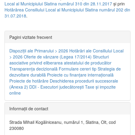
Local al Municipiului Slatina numărul 310 din 28.11.2017
și prin
Hotărârea Consiliului Local al Municipiului Slatina numărul 202 din
31.07.2018
.
Pagini vizitate frecvent
Dispoziţii ale Primarului > 2026
Hotărâri ale Consiliului Local
> 2026
Oferte de vânzare (Legea 17/2014)
Structuri
asociative privind eliberarea atestatului de producător
Transparenţa decizională
Formulare cereri tip
Strategia de
dezvoltare durabilă
Proiecte cu finanţare internaţională
Proiecte de hotărâre
Deschiderea procedurii succesorale
(Anexa 2)
DDI - Executori judecătorești
Taxe şi impozite
online
Informaţii de contact
Strada Mihail Kogălniceanu, numărul 1, Slatina, Olt, cod
230080