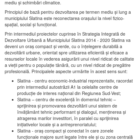
mediu şi schimbări climatice.
Principiul de bază pentru dezvoltarea pe termen mediu şi lung a
municipiului Slatina este reconectarea oraşului la nivel fizico-
spaţial, social şi funcţional.
Prin intermediul proiectelor cuprinse în Strategia Integrată de
Dezvoltare Urbană a Municipiului Slatina 2014 - 2020 Slatina va
deveni un oraş compact şi verde, cu o înţelegere durabilă a
dezvoltării urbane, orientat spre utilizarea eficientă şi eficace a
resurselor locale în vederea asigurării unui nivel ridicat de calitate
a vieţii pentru o populaţie tânără, cu un nivel ridicat de pregătire
profesională. Principalele aspecte urmărite în acest sens sunt:
Slatina - centru economic-industrial reprezentativ, racordat
prin intermediul autostrăzii A1 la celelalte centre de
producţie de interes naţional din Regiunea Sud-Vest;
Slatina – centru de excelenţă în domeniul tehnic –
sprijinirea şi promovarea dezvoltării unui sistem de
învăţământ tehnic performant şi dialogul, menţinerea şi
atragerea marilor investitori, în paralel cu sprijinirea
iniţiativelor locale şi a antreprenoriatului;
Slatina - oraş compact şi conectat în care zonele
funcţionale majore sunt legate între ele şi cu zona centrală