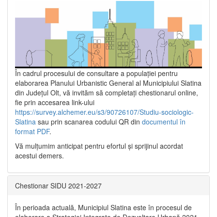
În cadrul procesului de consultare a populaţiei pentru
elaborarea Planului Urbanistic General al Municipiului Slatina
din Județul Olt, vă invităm să completați chestionarul online,
fie prin accesarea link-ului
https://survey.alchemer.eu/s3/90726107/Studiu-sociologic-
Slatina
sau prin scanarea codului QR din
documentul în
format PDF
.
Vă mulţumim anticipat pentru efortul şi sprijinul acordat
acestui demers.
Chestionar SIDU 2021-2027
În perioada actuală, Municipiul Slatina este în procesul de
elaborare a Strategiei Integrate de Dezvoltare Urbană 2021‐