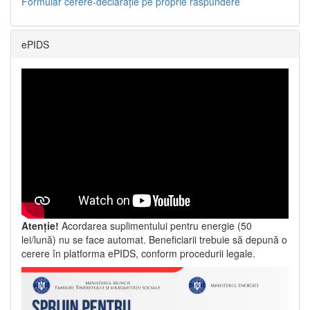
Formular cerere-declarație pe proprie răspundere
ePIDS
Atenție!
Acordarea suplimentului pentru energie (50
lei/lună) nu se face automat. Beneficiarii trebuie să depună o
cerere în platforma ePIDS, conform procedurii legale.