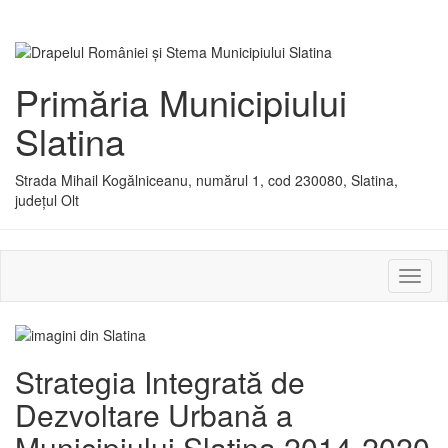
Primăria Municipiului
Slatina
Strada Mihail Kogălniceanu, numărul 1, cod 230080, Slatina,
județul Olt
Activ
sau
dezac
meniu
Strategia Integrată de
Dezvoltare Urbană a
Municipiului Slatina 2014-2020