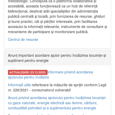
metodologic. Concepută ca o platformă colaborativă și
accesibilă, aceasta funcționează ca un hub de referință
bidirecțional, destinat atât specialiștilor din administrația
publică centrală și locală, prin furnizarea de resurse, ghiduri
și bune practici, cât și părților interesate, prin facilitarea
accesului la informații relevante, instrumente de consultare și
mecanisme de participare și monitorizare publică.
Centrul de resurse
Anunț important acordare ajutor pentru încălzirea locuinței și
supliment pentru energie
Informare privind acordarea
ACTUALIZARE (23.12.2025)
ajutorului pentru încălzire
Informații utile
referitoare la măsurile de sprijin conform Legii
nr. 226/2021 - consumatorul vulnerabil
Anunț privind acordarea ajutorului pentru încălzirea locuinței
cu gaze naturale, energie electrică sau lemne, cărbuni,
combustibili petrolieri și a suplimentului pentru energie