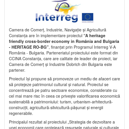
Camera de Comerț, Industrie, Navigație și Agricultură
Constanța are în implementare proiectul
“A heritage
friendly cross-border economy in România and Bulgaria
- HERITAGE RO-BG”
, finanțat prin Programul Interreg V-A
România - Bulgaria. Parteneriatul proiectului este format din
CCINA Constanța, care are calitate de leader de proiect, iar
Camera de Comerț și Industrie Dobrich din Bulgaria este
partener.
Proiectul își propune să promoveze un mediu de afaceri care
să protejeze patrimoniul cultural și natural. Proiectul se
concentrează pe patru sectoare economice, considerate cu
cel mai mare risc în ceea ce privește valorificarea economică
sustenabilă a patrimoniului: turism, urbanism-arhitectură-
construcții, agricultură-silvicultură-pășunat și energii
regenerabile.
Principalul rezultat al proiectului „Strategia de dezvoltare a
unei economii care protejează resursele naturale și culturale