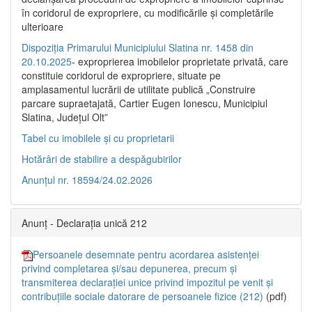
în coridorul de expropriere, cu modificările şi completările
ulterioare
Dispoziția Primarului Municipiului Slatina nr. 1458 din
20.10.2025
- exproprierea imobilelor proprietate privată, care
constituie coridorul de expropriere, situate pe
amplasamentul lucrării de utilitate publică „Construire
parcare supraetajată, Cartier Eugen Ionescu, Municipiul
Slatina, Județul Olt”
Tabel cu imobilele și cu proprietarii
Hotărâri de stabilire a despăgubirilor
Anunțul nr. 18594/24.02.2026
Anunț - Declarația unică 212
Persoanele desemnate pentru acordarea asistenței
privind completarea și/sau depunerea, precum și
transmiterea declarației unice privind impozitul pe venit și
contribuțiile sociale datorare de persoanele fizice (212)
(pdf)