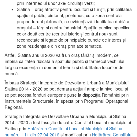
prin intermediul unor axe/ circulații verzi;
Slatina – oraş atractiv pentru locuitori şi turişti, prin calitatea
spaţiului public, pietonal, prietenos, cu o zonă centrală
preponderent pietonală, ce evidenţiază identitatea dublă a
oraşului – târg şi centru industrial. Spaţiile publice specifice
celor două centre (centrul istoric şi centrul nou) sunt
reconectate şi legate de principalele puncte de interes şi
zone rezidenţiale din oraş prin axe tematice.
Astfel, Slatina anului 2020 va fi un oraş tânăr şi modern, ce
îmbină calitatea ridicată a spaţiului public şi farmecul vechiului
târg cu excelenţa în domeniul tehnic şi stabilitatea locurilor de
muncă.
În baza Strategiei Integrate de Dezvoltare Urbană a Municipiului
Slatina 2014 - 2020 se pot demara acţiuni ample la nivel local şi
se pot accesa fonduri europene puse la dispoziţia României prin
Instrumentele Structurale, în special prin Programul Operațional
Regional.
Strategia Integrată de Dezvoltare Urbană a Municipiului Slatina
2014 - 2020 a fost însuşită de către Consiliul Local al municipiului
Slatina prin
Hotărârea Consiliului Local al Municipiului Slatina
numărul 111 din 27.04.2016
și modificat prin
Hotărârea Consiliului