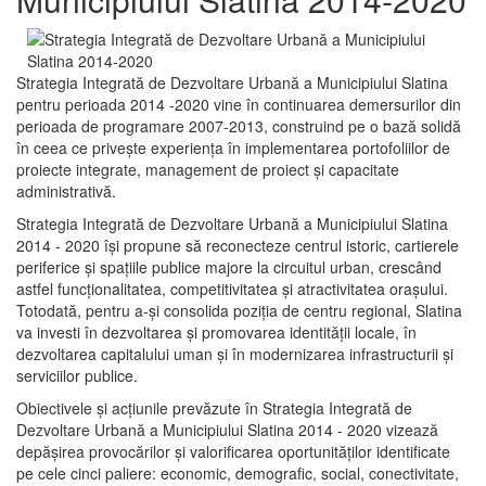
Strategia Integrată de Dezvoltare Urbană a Municipiului Slatina
pentru perioada 2014 -2020 vine în continuarea demersurilor din
perioada de programare 2007-2013, construind pe o bază solidă
în ceea ce priveşte experienţa în implementarea portofoliilor de
proiecte integrate, management de proiect și capacitate
administrativă.
Strategia Integrată de Dezvoltare Urbană a Municipiului Slatina
2014 - 2020 își propune să reconecteze centrul istoric, cartierele
periferice şi spaţiile publice majore la circuitul urban, crescând
astfel funcţionalitatea, competitivitatea şi atractivitatea oraşului.
Totodată, pentru a-şi consolida poziţia de centru regional, Slatina
va investi în dezvoltarea şi promovarea identităţii locale, în
dezvoltarea capitalului uman şi în modernizarea infrastructurii şi
serviciilor publice.
Obiectivele şi acţiunile prevăzute în Strategia Integrată de
Dezvoltare Urbană a Municipiului Slatina 2014 - 2020 vizează
depășirea provocărilor şi valorificarea oportunităţilor identificate
pe cele cinci paliere: economic, demografic, social, conectivitate,