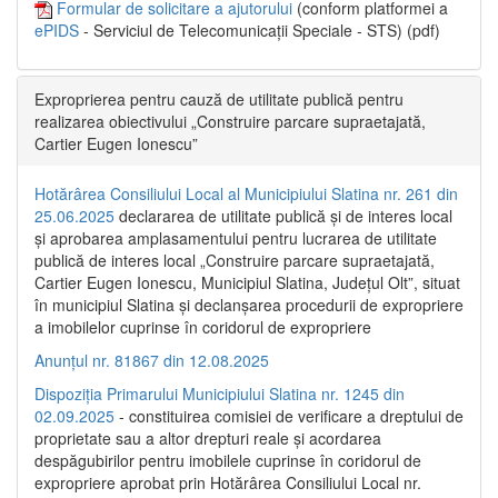
Formular de solicitare a ajutorului
(conform platformei a
ePIDS
- Serviciul de Telecomunicații Speciale - STS) (pdf)
Exproprierea pentru cauză de utilitate publică pentru
realizarea obiectivului „Construire parcare supraetajată,
Cartier Eugen Ionescu”
Hotărârea Consiliului Local al Municipiului Slatina nr. 261 din
25.06.2025
declararea de utilitate publică și de interes local
și aprobarea amplasamentului pentru lucrarea de utilitate
publică de interes local „Construire parcare supraetajată,
Cartier Eugen Ionescu, Municipiul Slatina, Județul Olt”, situat
în municipiul Slatina și declanșarea procedurii de expropriere
a imobilelor cuprinse în coridorul de expropriere
Anunțul nr. 81867 din 12.08.2025
Dispoziția Primarului Municipiului Slatina nr. 1245 din
02.09.2025
- constituirea comisiei de verificare a dreptului de
proprietate sau a altor drepturi reale și acordarea
despăgubirilor pentru imobilele cuprinse în coridorul de
expropriere aprobat prin Hotărârea Consiliului Local nr.