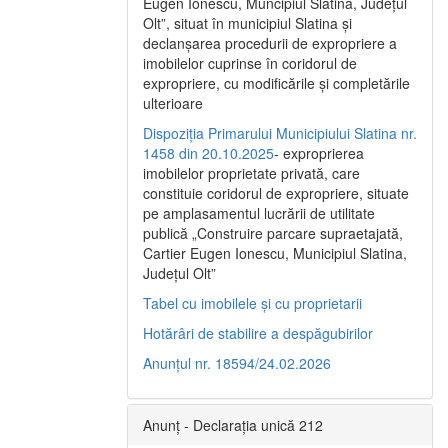
Eugen Ionescu, Muncipiul Slatina, Judeţul
Olt”, situat în municipiul Slatina şi
declanşarea procedurii de expropriere a
imobilelor cuprinse în coridorul de
expropriere, cu modificările şi completările
ulterioare
Dispoziția Primarului Municipiului Slatina nr.
1458 din 20.10.2025
- exproprierea
imobilelor proprietate privată, care
constituie coridorul de expropriere, situate
pe amplasamentul lucrării de utilitate
publică „Construire parcare supraetajată,
Cartier Eugen Ionescu, Municipiul Slatina,
Județul Olt”
Tabel cu imobilele și cu proprietarii
Hotărâri de stabilire a despăgubirilor
Anunțul nr. 18594/24.02.2026
Anunț - Declarația unică 212