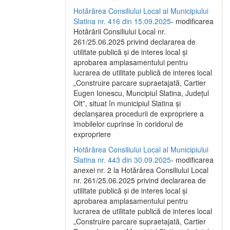
Hotărârea Consiliului Local al Municipiului
Slatina nr. 416 din 15.09.2025
- modificarea
Hotărârii Consiliului Local nr.
261/25.06.2025 privind declararea de
utilitate publică și de interes local și
aprobarea amplasamentului pentru
lucrarea de utilitate publică de interes local
„Construire parcare supraetajată, Cartier
Eugen Ionescu, Muncipiul Slatina, Județul
Olt”, situat în municipiul Slatina și
declanșarea procedurii de expropriere a
imobilelor cuprinse în coridorul de
expropriere
Hotărârea Consiliului Local al Municipiului
Slatina nr. 443 din 30.09.2025
- modificarea
anexei nr. 2 la Hotărârea Consiliului Local
nr. 261/25.06.2025 privind declararea de
utilitate publică şi de interes local şi
aprobarea amplasamentului pentru
lucrarea de utilitate publică de interes local
„Construire parcare supraetajată, Cartier