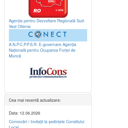
Agenția pentru Dezvoltare Regională Sud-
Vest Oltenia
A.N.P.C.P.P.S.R.
E-guvernare
Agenția
Națională pentru Ocuparea Forței de
Muncă
Cea mai recentă actualizare:
Data: 12.06.2026
Convocări / Invitaţii la şedinţele Consiliului
Local