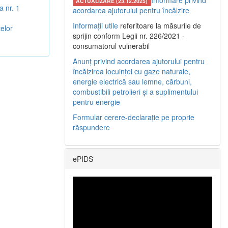
Informare privind
ACTUALIZARE (23.12.2025)
 nr. 1
acordarea ajutorului pentru încălzire
Informații utile
referitoare la măsurile de
elor
sprijin conform Legii nr. 226/2021 -
consumatorul vulnerabil
Anunț privind acordarea ajutorului pentru
încălzirea locuinței cu gaze naturale,
energie electrică sau lemne, cărbuni,
combustibili petrolieri și a suplimentului
pentru energie
Formular cerere-declarație pe proprie
răspundere
ePIDS