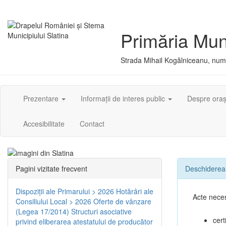
Primăria Muni
Strada Mihail Kogălniceanu, numă
Prezentare
Informații de interes public
Despre ora
Accesibilitate
Contact
Pagini vizitate frecvent
Deschiderea 
Dispoziţii ale Primarului > 2026
Hotărâri ale
Acte nece
Consiliului Local > 2026
Oferte de vânzare
(Legea 17/2014)
Structuri asociative
cert
privind eliberarea atestatului de producător