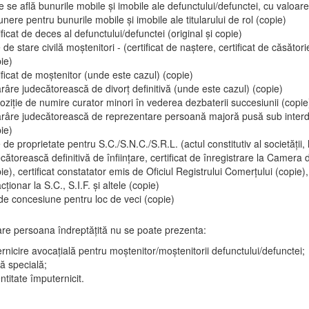
 se află bunurile mobile și imobile ale defunctului/defunctei, cu valoar
nere pentru bunurile mobile și imobile ale titularului de rol (copie)
ificat de deces al defunctului/defunctei (original și copie)
 de stare civilă moștenitori - (certificat de naștere, certificat de căsătorie
ie)
ificat de moștenitor (unde este cazul) (copie)
râre judecătorească de divorț definitivă (unde este cazul) (copie)
oziție de numire curator minori în vederea dezbaterii succesiunii (copie
ărâre judecătorească de reprezentare persoană majoră pusă sub interdi
ie)
 de proprietate pentru S.C./S.N.C./S.R.L. (actul constitutiv al societății,
cătorească definitivă de înființare, certificat de înregistrare la Camera
ie), certificat constatator emis de Oficiul Registrului Comerțului (copie), 
cționar la S.C., S.I.F. și altele (copie)
de concesiune pentru loc de veci (copie)
care persoana îndreptățită nu se poate prezenta:
rnicire avocațială pentru moștenitor/moștenitorii defunctului/defunctei;
ă specială;
ntitate împuternicit.