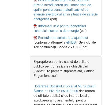
privind introducerea unui mecanism de
sprijin pentru consumatorii casnici de
energie electrică aflați în situația de sărăcie
energetică
(pdf)
Informații utile pentru beneficiarii
tichetului electronic de energie
(pdf)
Formular de solicitare a ajutorului
(conform platformei a
ePIDS
- Serviciul de
Telecomunicații Speciale - STS) (pdf)
Exproprierea pentru cauză de utilitate
publică pentru realizarea obiectivului
„Construire parcare supraetajată, Cartier
Eugen Ionescu”
Hotărârea Consiliului Local al Municipiului
Slatina nr. 261 din 25.06.2025
declararea
de utilitate publică și de interes local și
aprobarea amplasamentului pentru
lucrarea de utilitate publică de interes local