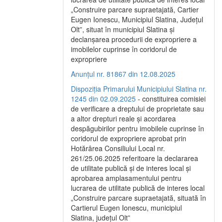
„Construire parcare supraetajată, Cartier
Eugen Ionescu, Municipiul Slatina, Județul
Olt”, situat în municipiul Slatina și
declanșarea procedurii de expropriere a
imobilelor cuprinse în coridorul de
expropriere
Anunțul nr. 81867 din 12.08.2025
Dispoziția Primarului Municipiului Slatina nr.
1245 din 02.09.2025
- constituirea comisiei
de verificare a dreptului de proprietate sau
a altor drepturi reale și acordarea
despăgubirilor pentru imobilele cuprinse în
coridorul de expropriere aprobat prin
Hotărârea Consiliului Local nr.
261/25.06.2025 referitoare la declararea
de utilitate publică și de interes local și
aprobarea amplasamentului pentru
lucrarea de utilitate publică de interes local
„Construire parcare supraetajată, situată în
Cartierul Eugen Ionescu, municipiul
Slatina, județul Olt”