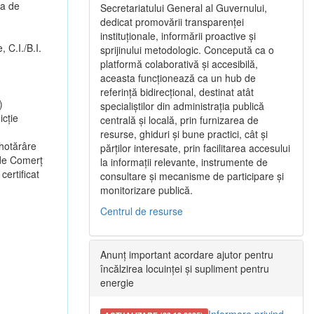
ea de
Secretariatului General al Guvernului,
dedicat promovării transparenței
instituționale, informării proactive și
, C.I./B.I.
sprijinului metodologic. Concepută ca o
platformă colaborativă și accesibilă,
aceasta funcționează ca un hub de
referință bidirecțional, destinat atât
)
specialiștilor din administrația publică
cție
centrală și locală, prin furnizarea de
resurse, ghiduri și bune practici, cât și
 hotărâre
părților interesate, prin facilitarea accesului
 de Comerț
la informații relevante, instrumente de
certificat
consultare și mecanisme de participare și
monitorizare publică.
Centrul de resurse
Anunț important acordare ajutor pentru
încălzirea locuinței și supliment pentru
energie