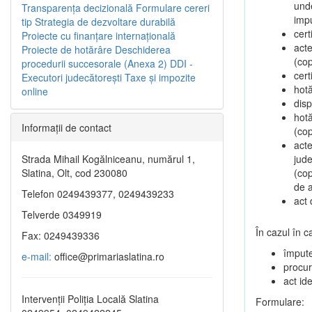
unde
Transparenţa decizională
Formulare cereri
impu
tip
Strategia de dezvoltare durabilă
cert
Proiecte cu finanţare internaţională
acte
Proiecte de hotărâre
Deschiderea
(cop
procedurii succesorale (Anexa 2)
DDI -
cert
Executori judecătorești
Taxe şi impozite
hotă
online
disp
hot
Informaţii de contact
(cop
acte
Strada Mihail Kogălniceanu, numărul 1,
jude
Slatina, Olt, cod 230080
(cop
de a
Telefon 0249439377, 0249439233
act 
Telverde 0349919
În cazul în 
Fax: 0249439336
împute
e-mail:
office@primariaslatina.ro
procur
act ide
Intervenții Poliția Locală Slatina
Formulare: