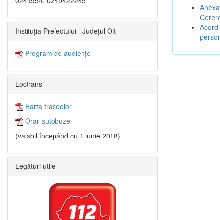
0249954, 0249422245
Anexa 
Cerere
Acord 
Instituția Prefectului - Județul Olt
person
Program de audiențe
Loctrans
Harta traseelor
Orar autobuze
(valabil începând cu 1 iunie 2018)
Legături utile