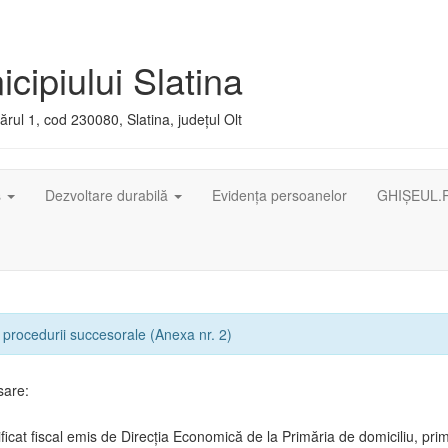
cipiului Slatina
rul 1, cod 230080, Slatina, județul Olt
ș
Dezvoltare durabilă
Evidența persoanelor
GHIȘEUL.
procedurii succesorale (Anexa nr. 2)
sare:
ificat fiscal emis de Direcția Economică de la Primăria de domiciliu, prim