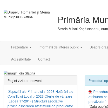
Primăria Muni
Strada Mihail Kogălniceanu, numă
Prezentare
Informații de interes public
Despre ora
Accesibilitate
Contact
Pagini vizitate frecvent
Proceduri op
Dispoziţii ale Primarului > 2026
Hotărâri ale
Procedura
Consiliului Local > 2026
Oferte de vânzare
atribuirea co
(Legea 17/2014)
Structuri asociative
prevăzute în
privind eliberarea atestatului de producător
(Data publică