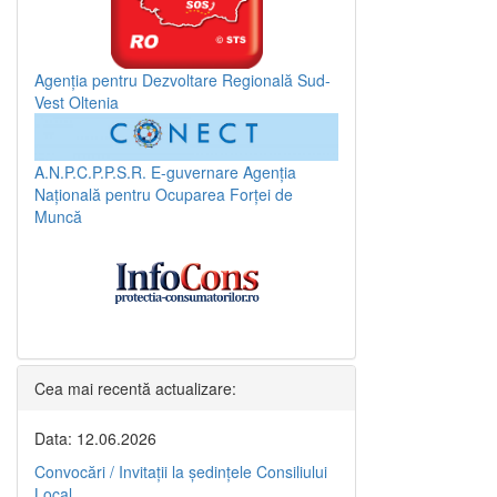
Agenția pentru Dezvoltare Regională Sud-
Vest Oltenia
A.N.P.C.P.P.S.R.
E-guvernare
Agenția
Națională pentru Ocuparea Forței de
Muncă
Cea mai recentă actualizare:
Data: 12.06.2026
Convocări / Invitaţii la şedinţele Consiliului
Local