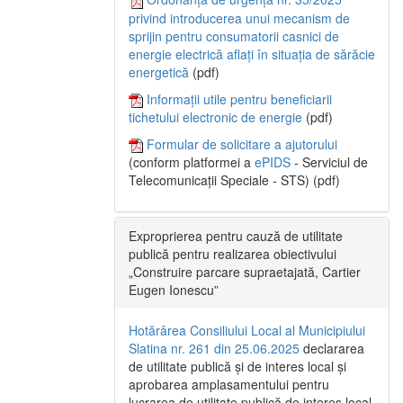
privind introducerea unui mecanism de
sprijin pentru consumatorii casnici de
energie electrică aflați în situația de sărăcie
energetică
(pdf)
Informații utile pentru beneficiarii
tichetului electronic de energie
(pdf)
Formular de solicitare a ajutorului
(conform platformei a
ePIDS
- Serviciul de
Telecomunicații Speciale - STS) (pdf)
Exproprierea pentru cauză de utilitate
publică pentru realizarea obiectivului
„Construire parcare supraetajată, Cartier
Eugen Ionescu”
Hotărârea Consiliului Local al Municipiului
Slatina nr. 261 din 25.06.2025
declararea
de utilitate publică și de interes local și
aprobarea amplasamentului pentru
lucrarea de utilitate publică de interes local