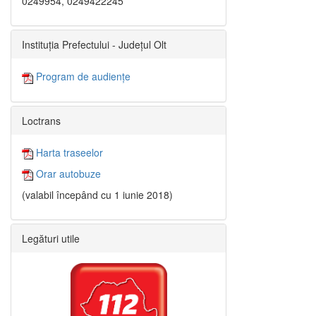
0249954, 0249422245
Instituția Prefectului - Județul Olt
Program de audiențe
Loctrans
Harta traseelor
Orar autobuze
(valabil începând cu 1 iunie 2018)
Legături utile