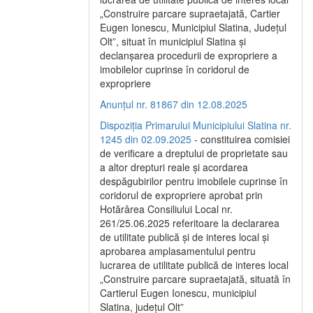
„Construire parcare supraetajată, Cartier
Eugen Ionescu, Municipiul Slatina, Județul
Olt”, situat în municipiul Slatina și
declanșarea procedurii de expropriere a
imobilelor cuprinse în coridorul de
expropriere
Anunțul nr. 81867 din 12.08.2025
Dispoziția Primarului Municipiului Slatina nr.
1245 din 02.09.2025
- constituirea comisiei
de verificare a dreptului de proprietate sau
a altor drepturi reale și acordarea
despăgubirilor pentru imobilele cuprinse în
coridorul de expropriere aprobat prin
Hotărârea Consiliului Local nr.
261/25.06.2025 referitoare la declararea
de utilitate publică și de interes local și
aprobarea amplasamentului pentru
lucrarea de utilitate publică de interes local
„Construire parcare supraetajată, situată în
Cartierul Eugen Ionescu, municipiul
Slatina, județul Olt”