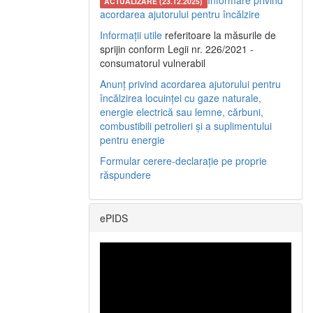
Informare privind
ACTUALIZARE (23.12.2025)
acordarea ajutorului pentru încălzire
Informații utile
referitoare la măsurile de
sprijin conform Legii nr. 226/2021 -
consumatorul vulnerabil
Anunț privind acordarea ajutorului pentru
încălzirea locuinței cu gaze naturale,
energie electrică sau lemne, cărbuni,
combustibili petrolieri și a suplimentului
pentru energie
Formular cerere-declarație pe proprie
răspundere
ePIDS