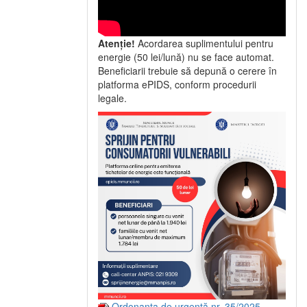
Atenție!
Acordarea suplimentului pentru
energie (50 lei/lună) nu se face automat.
Beneficiarii trebuie să depună o cerere în
platforma ePIDS, conform procedurii
legale.
Ordonanța de urgență nr. 35/2025