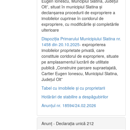
Eugen Ionescu, Muncipiul Slatina, Judeţul
Olt”, situat în municipiul Slatina şi
declanşarea procedurii de expropriere a
imobilelor cuprinse în coridorul de
expropriere, cu modificările şi completările
ulterioare
Dispoziția Primarului Municipiului Slatina nr.
1458 din 20.10.2025
- exproprierea
imobilelor proprietate privată, care
constituie coridorul de expropriere, situate
pe amplasamentul lucrării de utilitate
publică „Construire parcare supraetajată,
Cartier Eugen Ionescu, Municipiul Slatina,
Județul Olt”
Tabel cu imobilele și cu proprietarii
Hotărâri de stabilire a despăgubirilor
Anunțul nr. 18594/24.02.2026
Anunț - Declarația unică 212