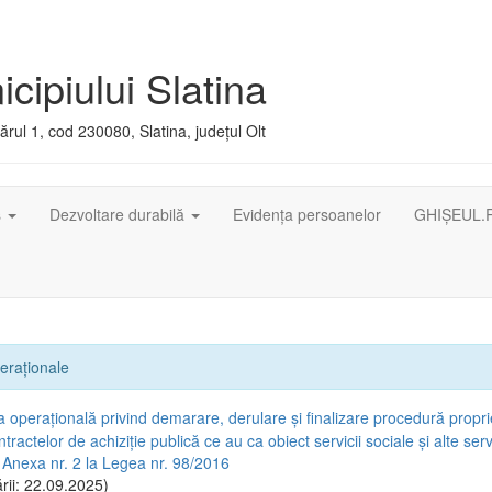
cipiului Slatina
rul 1, cod 230080, Slatina, județul Olt
ș
Dezvoltare durabilă
Evidența persoanelor
GHIȘEUL.
eraționale
 operațională privind demarare, derulare și finalizare procedură propr
ntractelor de achiziție publică ce au ca obiect servicii sociale și alte servi
 Anexa nr. 2 la Legea nr. 98/2016
rii: 22.09.2025)