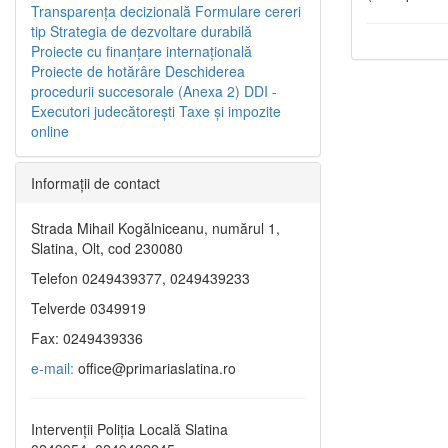
Transparenţa decizională
Formulare cereri
tip
Strategia de dezvoltare durabilă
Proiecte cu finanţare internaţională
Proiecte de hotărâre
Deschiderea
procedurii succesorale (Anexa 2)
DDI -
Executori judecătorești
Taxe şi impozite
online
Informaţii de contact
Strada Mihail Kogălniceanu, numărul 1,
Slatina, Olt, cod 230080
Telefon 0249439377, 0249439233
Telverde 0349919
Fax: 0249439336
e-mail:
office@primariaslatina.ro
Intervenții Poliția Locală Slatina