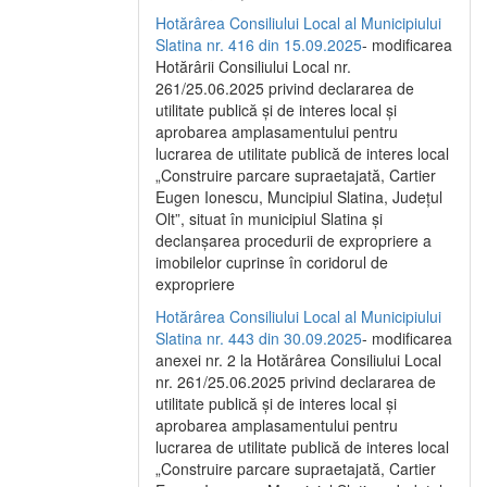
Hotărârea Consiliului Local al Municipiului
Slatina nr. 416 din 15.09.2025
- modificarea
Hotărârii Consiliului Local nr.
261/25.06.2025 privind declararea de
utilitate publică și de interes local și
aprobarea amplasamentului pentru
lucrarea de utilitate publică de interes local
„Construire parcare supraetajată, Cartier
Eugen Ionescu, Muncipiul Slatina, Județul
Olt”, situat în municipiul Slatina și
declanșarea procedurii de expropriere a
imobilelor cuprinse în coridorul de
expropriere
Hotărârea Consiliului Local al Municipiului
Slatina nr. 443 din 30.09.2025
- modificarea
anexei nr. 2 la Hotărârea Consiliului Local
nr. 261/25.06.2025 privind declararea de
utilitate publică şi de interes local şi
aprobarea amplasamentului pentru
lucrarea de utilitate publică de interes local
„Construire parcare supraetajată, Cartier