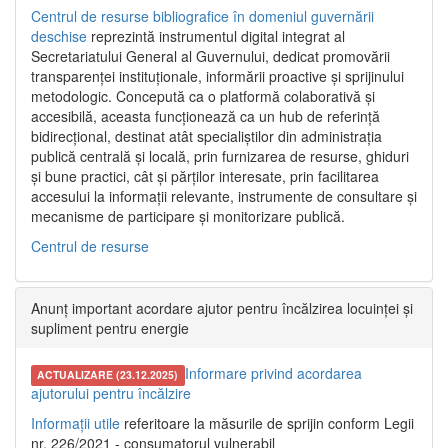
Centrul de resurse bibliografice în domeniul guvernării
deschise
reprezintă instrumentul digital integrat al
Secretariatului General al Guvernului, dedicat promovării
transparenței instituționale, informării proactive și sprijinului
metodologic. Concepută ca o platformă colaborativă și
accesibilă, aceasta funcționează ca un hub de referință
bidirecțional, destinat atât specialiștilor din administrația
publică centrală și locală, prin furnizarea de resurse, ghiduri
și bune practici, cât și părților interesate, prin facilitarea
accesului la informații relevante, instrumente de consultare și
mecanisme de participare și monitorizare publică.
Centrul de resurse
Anunț important acordare ajutor pentru încălzirea locuinței și
supliment pentru energie
Informare privind acordarea
ACTUALIZARE (23.12.2025)
ajutorului pentru încălzire
Informații utile
referitoare la măsurile de sprijin conform Legii
nr. 226/2021 - consumatorul vulnerabil