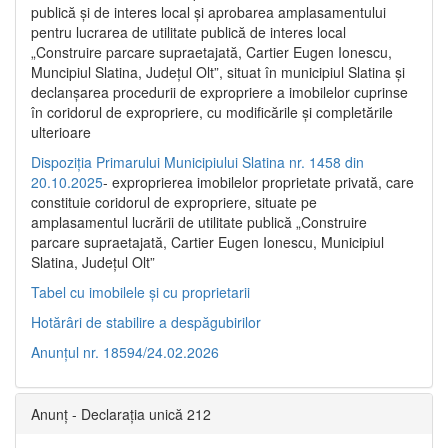
publică şi de interes local şi aprobarea amplasamentului
pentru lucrarea de utilitate publică de interes local
„Construire parcare supraetajată, Cartier Eugen Ionescu,
Muncipiul Slatina, Judeţul Olt”, situat în municipiul Slatina şi
declanşarea procedurii de expropriere a imobilelor cuprinse
în coridorul de expropriere, cu modificările şi completările
ulterioare
Dispoziția Primarului Municipiului Slatina nr. 1458 din
20.10.2025
- exproprierea imobilelor proprietate privată, care
constituie coridorul de expropriere, situate pe
amplasamentul lucrării de utilitate publică „Construire
parcare supraetajată, Cartier Eugen Ionescu, Municipiul
Slatina, Județul Olt”
Tabel cu imobilele și cu proprietarii
Hotărâri de stabilire a despăgubirilor
Anunțul nr. 18594/24.02.2026
Anunț - Declarația unică 212