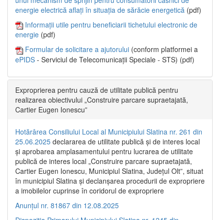
energie electrică aflați în situația de sărăcie energetică
(pdf)
Informații utile pentru beneficiarii tichetului electronic de
energie
(pdf)
Formular de solicitare a ajutorului
(conform platformei a
ePIDS
- Serviciul de Telecomunicații Speciale - STS) (pdf)
Exproprierea pentru cauză de utilitate publică pentru
realizarea obiectivului „Construire parcare supraetajată,
Cartier Eugen Ionescu”
Hotărârea Consiliului Local al Municipiului Slatina nr. 261 din
25.06.2025
declararea de utilitate publică și de interes local
și aprobarea amplasamentului pentru lucrarea de utilitate
publică de interes local „Construire parcare supraetajată,
Cartier Eugen Ionescu, Municipiul Slatina, Județul Olt”, situat
în municipiul Slatina și declanșarea procedurii de expropriere
a imobilelor cuprinse în coridorul de expropriere
Anunțul nr. 81867 din 12.08.2025
Dispoziția Primarului Municipiului Slatina nr. 1245 din