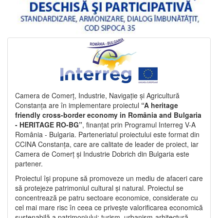
Camera de Comerț, Industrie, Navigație și Agricultură
Constanța are în implementare proiectul
“A heritage
friendly cross-border economy in România and Bulgaria
- HERITAGE RO-BG”
, finanțat prin Programul Interreg V-A
România - Bulgaria. Parteneriatul proiectului este format din
CCINA Constanța, care are calitate de leader de proiect, iar
Camera de Comerț și Industrie Dobrich din Bulgaria este
partener.
Proiectul își propune să promoveze un mediu de afaceri care
să protejeze patrimoniul cultural și natural. Proiectul se
concentrează pe patru sectoare economice, considerate cu
cel mai mare risc în ceea ce privește valorificarea economică
sustenabilă a patrimoniului: turism, urbanism-arhitectură-