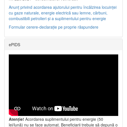
Anunț privind acordarea ajutorului pentru încălzirea locuinței
cu gaze naturale, energie electrică sau lemne, cărbuni,
combustibili petrolieri și a suplimentului pentru energie
Formular cerere-declarație pe proprie răspundere
ePIDS
Atenție!
Acordarea suplimentului pentru energie (50
lei/lună) nu se face automat. Beneficiarii trebuie să depună o