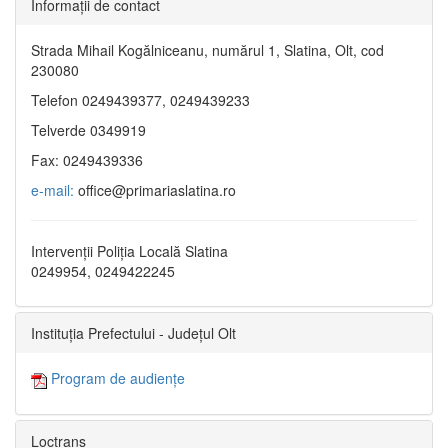
Informaţii de contact
Strada Mihail Kogălniceanu, numărul 1, Slatina, Olt, cod
230080
Telefon 0249439377, 0249439233
Telverde 0349919
Fax: 0249439336
e-mail:
office@primariaslatina.ro
Intervenții Poliția Locală Slatina
0249954, 0249422245
Instituția Prefectului - Județul Olt
Program de audiențe
Loctrans