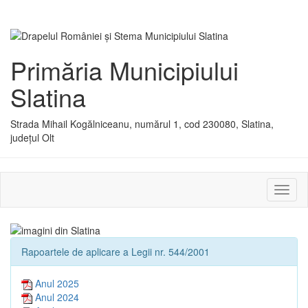
Primăria Municipiului
Slatina
Strada Mihail Kogălniceanu, numărul 1, cod 230080, Slatina,
județul Olt
Activ
sau
dezac
meniu
Rapoartele de aplicare a Legii nr. 544/2001
Anul 2025
Anul 2024