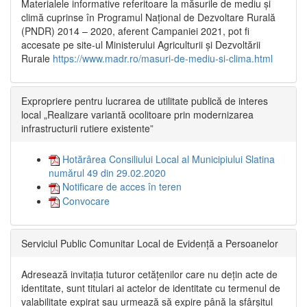
Materialele informative referitoare la măsurile de mediu și
climă cuprinse în Programul Național de Dezvoltare Rurală
(PNDR) 2014 – 2020, aferent Campaniei 2021, pot fi
accesate pe site-ul Ministerului Agriculturii și Dezvoltării
Rurale
https://www.madr.ro/masuri-de-mediu-si-clima.html
Expropriere pentru lucrarea de utilitate publică de interes
local „Realizare variantă ocolitoare prin modernizarea
infrastructurii rutiere existente”
Hotărârea Consiliului Local al Municipiului Slatina
numărul 49 din 29.02.2020
Notificare de acces în teren
Convocare
Serviciul Public Comunitar Local de Evidență a Persoanelor
Adresează invitația tuturor cetățenilor care nu dețin acte de
identitate, sunt titulari ai actelor de identitate cu termenul de
valabilitate expirat sau urmează să expire până la sfârșitul