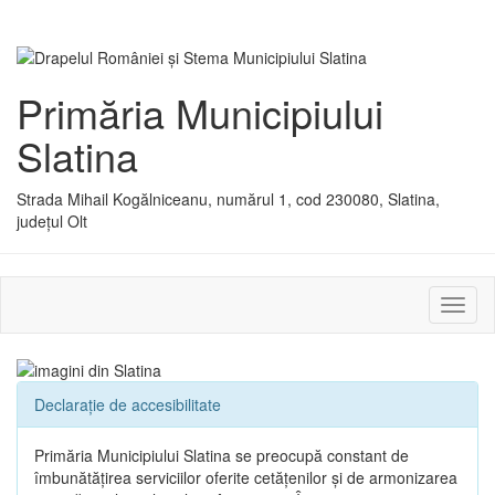
Primăria Municipiului
Slatina
Strada Mihail Kogălniceanu, numărul 1, cod 230080, Slatina,
județul Olt
Activ
sau
dezac
meniu
Declarație de accesibilitate
Primăria Municipiului Slatina se preocupă constant de
îmbunătățirea serviciilor oferite cetățenilor și de armonizarea