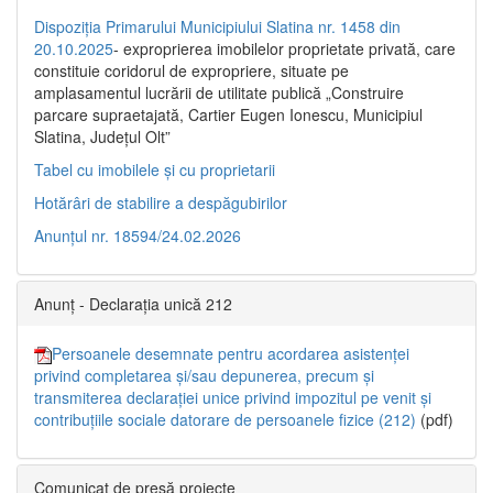
Dispoziția Primarului Municipiului Slatina nr. 1458 din
20.10.2025
- exproprierea imobilelor proprietate privată, care
constituie coridorul de expropriere, situate pe
amplasamentul lucrării de utilitate publică „Construire
parcare supraetajată, Cartier Eugen Ionescu, Municipiul
Slatina, Județul Olt”
Tabel cu imobilele și cu proprietarii
Hotărâri de stabilire a despăgubirilor
Anunțul nr. 18594/24.02.2026
Anunț - Declarația unică 212
Persoanele desemnate pentru acordarea asistenței
privind completarea și/sau depunerea, precum și
transmiterea declarației unice privind impozitul pe venit și
contribuțiile sociale datorare de persoanele fizice (212)
(pdf)
Comunicat de presă proiecte