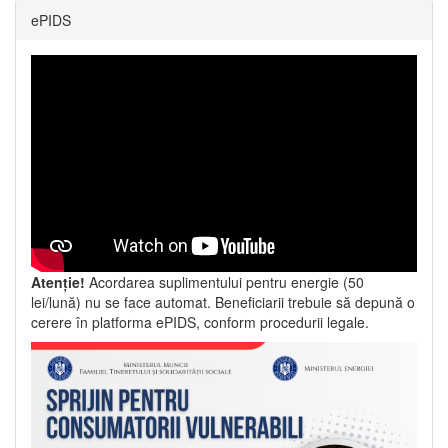
ePIDS
Atenție!
Acordarea suplimentului pentru energie (50
lei/lună) nu se face automat. Beneficiarii trebuie să depună o
cerere în platforma ePIDS, conform procedurii legale.