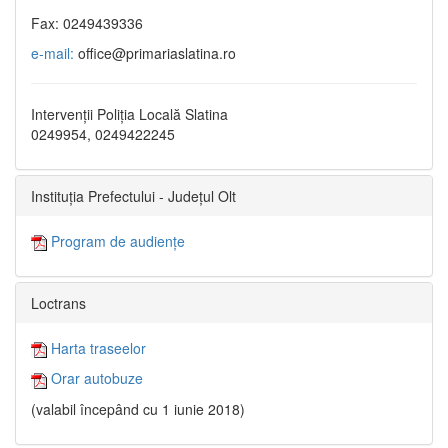
Fax: 0249439336
e-mail:
office@primariaslatina.ro
Intervenții Poliția Locală Slatina
0249954, 0249422245
Instituția Prefectului - Județul Olt
Program de audiențe
Loctrans
Harta traseelor
Orar autobuze
(valabil începând cu 1 iunie 2018)