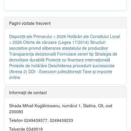
Pagini vizitate frecvent
Dispoziţii ale Primarului > 2026
Hotărâri ale Consiliului Local
> 2026
Oferte de vânzare (Legea 17/2014)
Structuri
asociative privind eliberarea atestatului de producător
Transparenţa decizională
Formulare cereri tip
Strategia de
dezvoltare durabilă
Proiecte cu finanţare internaţională
Proiecte de hotărâre
Deschiderea procedurii succesorale
(Anexa 2)
DDI - Executori judecătorești
Taxe şi impozite
online
Informaţii de contact
Strada Mihail Kogălniceanu, numărul 1, Slatina, Olt, cod
230080
Telefon 0249439377, 0249439233
Telverde 0349919