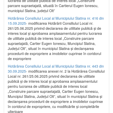
lucrarea de utilitate publică de interes local „Construire
parcare supraetajată, situată în Cartierul Eugen Ionescu,
municipiul Slatina, județul Olt”
Hotărârea Consiliului Local al Municipiului Slatina nr. 416 din
15.09.2025
- modificarea Hotărârii Consiliului Local nr.
261/25.06.2025 privind declararea de utilitate publică și de
interes local și aprobarea amplasamentului pentru lucrarea
de utilitate publică de interes local „Construire parcare
supraetajată, Cartier Eugen Ionescu, Muncipiul Slatina,
Județul Olt”, situat în municipiul Slatina și declanșarea
procedurii de expropriere a imobilelor cuprinse în coridorul
de expropriere
Hotărârea Consiliului Local al Municipiului Slatina nr. 443 din
30.09.2025
- modificarea anexei nr. 2 la Hotărârea Consiliului
Local nr. 261/25.06.2025 privind declararea de utilitate
publică şi de interes local şi aprobarea amplasamentului
pentru lucrarea de utilitate publică de interes local
„Construire parcare supraetajată, Cartier Eugen Ionescu,
Muncipiul Slatina, Judeţul Olt”, situat în municipiul Slatina şi
declanşarea procedurii de expropriere a imobilelor cuprinse
în coridorul de expropriere, cu modificările şi completările
ulterioare