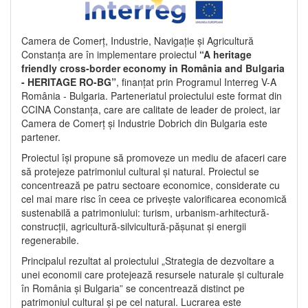
Camera de Comerț, Industrie, Navigație și Agricultură
Constanța are în implementare proiectul
“A heritage
friendly cross-border economy in România and Bulgaria
- HERITAGE RO-BG”
, finanțat prin Programul Interreg V-A
România - Bulgaria. Parteneriatul proiectului este format din
CCINA Constanța, care are calitate de leader de proiect, iar
Camera de Comerț și Industrie Dobrich din Bulgaria este
partener.
Proiectul își propune să promoveze un mediu de afaceri care
să protejeze patrimoniul cultural și natural. Proiectul se
concentrează pe patru sectoare economice, considerate cu
cel mai mare risc în ceea ce privește valorificarea economică
sustenabilă a patrimoniului: turism, urbanism-arhitectură-
construcții, agricultură-silvicultură-pășunat și energii
regenerabile.
Principalul rezultat al proiectului „Strategia de dezvoltare a
unei economii care protejează resursele naturale și culturale
în România și Bulgaria” se concentrează distinct pe
patrimoniul cultural și pe cel natural. Lucrarea este