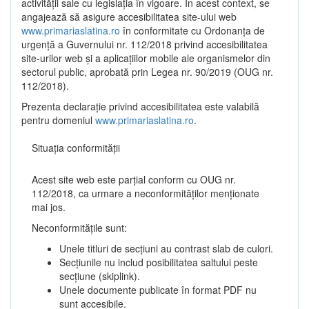
activității sale cu legislația în vigoare. În acest context, se
angajează să asigure accesibilitatea site-ului web
www.primariaslatina.ro
în conformitate cu Ordonanța de
urgență a Guvernului nr. 112/2018 privind accesibilitatea
site-urilor web și a aplicațiilor mobile ale organismelor din
sectorul public, aprobată prin Legea nr. 90/2019 (OUG nr.
112/2018).
Prezenta declarație privind accesibilitatea este valabilă
pentru domeniul
www.primariaslatina.ro
.
Situația conformității
Acest site web este parțial conform cu OUG nr.
112/2018, ca urmare a neconformităților menționate
mai jos.
Neconformitățile sunt:
Unele titluri de secțiuni au contrast slab de culori.
Secțiunile nu includ posibilitatea saltului peste
secțiune (skiplink).
Unele documente publicate în format PDF nu
sunt accesibile.