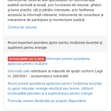
publică centrală și locală, prin furnizarea de resurse, ghiduri
și bune practici, cât și părților interesate, prin facilitarea
accesului la informații relevante, instrumente de consultare și
mecanisme de participare și monitorizare publică.
Centrul de resurse
Anunț important acordare ajutor pentru încălzirea locuinței și
supliment pentru energie
Informare privind acordarea
ACTUALIZARE (23.12.2025)
ajutorului pentru încălzire
Informații utile
referitoare la măsurile de sprijin conform Legii
nr. 226/2021 - consumatorul vulnerabil
Anunț privind acordarea ajutorului pentru încălzirea locuinței
cu gaze naturale, energie electrică sau lemne, cărbuni,
combustibili petrolieri și a suplimentului pentru energie
Formular cerere-declarație pe proprie răspundere