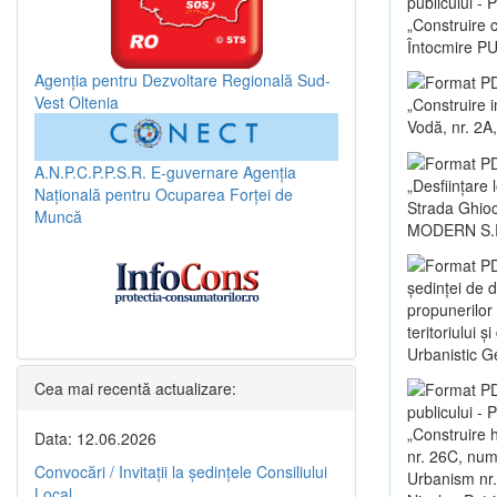
publicului -
„Construire c
Întocmire PU
Agenția pentru Dezvoltare Regională Sud-
Vest Oltenia
„Construire i
Vodă, nr. 2A,
A.N.P.C.P.P.S.R.
E-guvernare
Agenția
„Desființare 
Națională pentru Ocuparea Forței de
Strada Ghioce
Muncă
MODERN S.R
ședinței de 
propunerilor
teritoriului 
Urbanistic G
Cea mai recentă actualizare:
publicului -
„Construire 
Data: 12.06.2026
nr. 26C, numă
Convocări / Invitaţii la şedinţele Consiliului
Urbanism nr.
Local