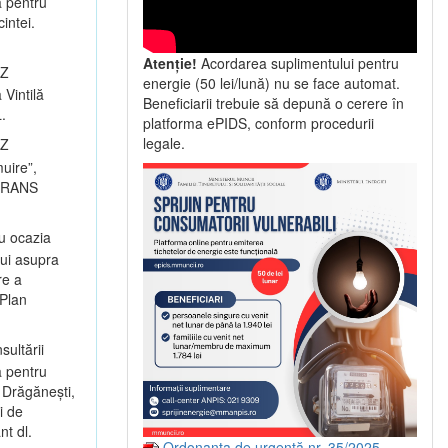
a pentru
intei.
Atenție!
Acordarea suplimentului pentru
UZ
energie (50 lei/lună) nu se face automat.
 Vintilă
Beneficiarii trebuie să depună o cerere în
.
platforma ePIDS, conform procedurii
legale.
UZ
muire”,
ILTRANS
u ocazia
lui asupra
re a
 Plan
sultării
a pentru
 Drăgănești,
i de
t dl.
Ordonanța de urgență nr. 35/2025