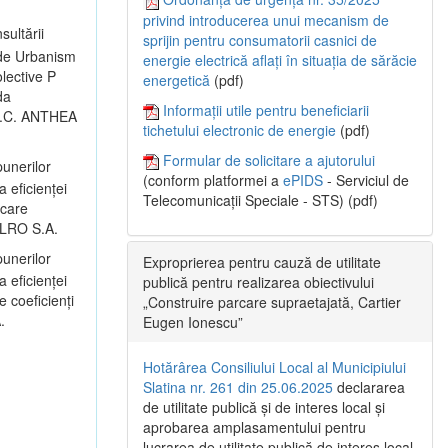
privind introducerea unui mecanism de
sultării
sprijin pentru consumatorii casnici de
 de Urbanism
energie electrică aflați în situația de sărăcie
lective P
energetică
(pdf)
da
Informații utile pentru beneficiarii
: S.C. ANTHEA
tichetului electronic de energie
(pdf)
Formular de solicitare a ajutorului
unerilor
(conform platformei a
ePIDS
- Serviciul de
a eficienței
Telecomunicații Speciale - STS) (pdf)
icare
 ALRO S.A.
unerilor
Exproprierea pentru cauză de utilitate
a eficienței
publică pentru realizarea obiectivului
 coeficienți
„Construire parcare supraetajată, Cartier
.
Eugen Ionescu”
Hotărârea Consiliului Local al Municipiului
Slatina nr. 261 din 25.06.2025
declararea
de utilitate publică și de interes local și
aprobarea amplasamentului pentru
lucrarea de utilitate publică de interes local