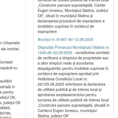
„Construire parcare supraetajată, Cartier
Eugen Ionescu, Municipiul Slatina, Județul
Olt”, situat în municipiul Slatina și
declanșarea procedurii de expropriere a
imobilelor cuprinse în coridorul de
expropriere
Anunțul nr. 81867 din 12.08.2025
an Urbanistic
Dispoziția Primarului Municipiului Slatina nr.
ale incintei.
1245 din 02.09.2025
- constituirea comisiei
de verificare a dreptului de proprietate sau
omisiei
a altor drepturi reale și acordarea
începând cu
despăgubirilor pentru imobilele cuprinse în
coridorul de expropriere aprobat prin
Hotărârea Consiliului Local nr.
sultării
261/25.06.2025 referitoare la declararea
strială în
de utilitate publică și de interes local și
ce pentru
aprobarea amplasamentului pentru
dețul Olt,
lucrarea de utilitate publică de interes local
, județul Olt
„Construire parcare supraetajată, situată în
 68965,
Cartierul Eugen Ionescu, municipiul
 60769,
Slatina, județul Olt”