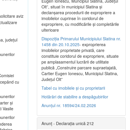
Eugen Ionescu, Muncipiul Slatina, Judeţul
Olt”, situat în municipiul Slatina şi
declanşarea procedurii de expropriere a
olicitare aviz
imobilelor cuprinse în coridorul de
ctualizare
expropriere, cu modificările şi completările
e
ulterioare
Dispoziția Primarului Municipiului Slatina nr.
a, județul
1458 din 20.10.2025
- exproprierea
imobilelor proprietate privată, care
unerilor
constituie coridorul de expropriere, situate
pe amplasamentul lucrării de utilitate
publică „Construire parcare supraetajată,
Cartier Eugen Ionescu, Municipiul Slatina,
omisiei
Județul Olt”
începând cu
Tabel cu imobilele și cu proprietarii
unerilor
Hotărâri de stabilire a despăgubirilor
arter și
Anunțul nr. 18594/24.02.2026
i Vasile
unerilor
Anunț - Declarația unică 212
vederea
 fabrica