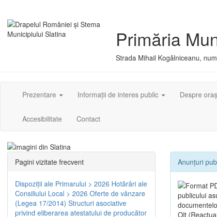
Primăria Muni
Strada Mihail Kogălniceanu, numă
Prezentare
Informații de interes public
Despre ora
Accesibilitate
Contact
Pagini vizitate frecvent
Anunțuri pub
Dispoziţii ale Primarului > 2026
Hotărâri ale
Consiliului Local > 2026
Oferte de vânzare
publicului a
(Legea 17/2014)
Structuri asociative
documentelor 
privind eliberarea atestatului de producător
Olt (Reactua