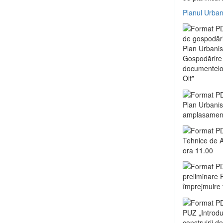
Planul Urban
de gospodări
Plan Urbanis
Gospodărire 
documentelor 
Olt”
Plan Urbanist
amplasament 
Tehnice de A
ora 11.00
preliminare P
împrejmuire t
PUZ „Introduc
construirii d