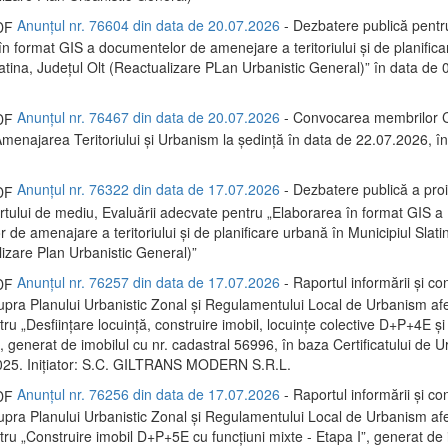
Anunțul nr. 76604 din data de 20.07.2026
- Dezbatere publică pentr
în format GIS a documentelor de amenejare a teritoriului și de planific
latina, Județul Olt (Reactualizare PLan Urbanistic General)” în data de
Anunțul nr. 76467 din data de 20.07.2026
- Convocarea membrilor C
menajarea Teritoriului și Urbanism la ședință în data de 22.07.2026, 
Anunțul nr. 76322 din data de 17.07.2026
- Dezbatere publică a proi
rtului de mediu, Evaluării adecvate pentru „Elaborarea în format GIS a
de amenajare a teritoriului și de planificare urbană în Municipiul Slati
lizare Plan Urbanistic General)”
Anunțul nr. 76257 din data de 17.07.2026
- Raportul informării și con
supra Planului Urbanistic Zonal și Regulamentului Local de Urbanism af
ru „Desființare locuință, construire imobil, locuințe colective D+P+4E și
 generat de imobilul cu nr. cadastral 56996, în baza Certificatului de U
025. Inițiator: S.C. GILTRANS MODERN S.R.L.
Anunțul nr. 76256 din data de 17.07.2026
- Raportul informării și con
supra Planului Urbanistic Zonal și Regulamentului Local de Urbanism af
tru „Construire imobil D+P+5E cu funcțiuni mixte - Etapa I”, generat de 