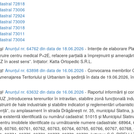
dastral 72818
dastral 73006
dastral 72924
dastral 73009
dastral 73018
dastral 73011
dastral 73004
Anunțul nr. 64762 din data de 18.06.2026
- Intenție de elaborare Pl
uire centru medical P+2E, refacere parțială a împrejmuirii și amenajări 
 în acest sens”. Inițiator: Katta Ortopedic S.R.L.
Anunțul nr. 63898 din data de 16.06.2026
- Convocarea membrilor C
menajarea Teritoriului și Urbanism la ședință în data de 19.06.2026, 
Anunțul nr. 63632 din data de 16.06.2026
- Raportul informării și con
PUZ „Introducerea terenurilor în intravilan, stabilire zonă funcțională indu
ruirii de hale industriale și stabilire indicatori și reglementări urbanisti
ență”, cu amplasament în strada Drăgănești nr. 35, municipiul Slatina, ju
a existentă identificată cu numărul cadastral: 51015 și Municipiul Slatina
 pentru imobilele identificate cu următoarele numere cadastrale: 68964,
9, 60760, 60761, 60762, 60763, 60764, 60765, 60766, 60767, 60768,