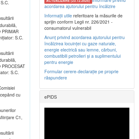
Informare privind
ACTUALIZARE (23.12.2025)
 S.C.
acordarea ajutorului pentru încălzire
Informații utile
referitoare la măsurile de
sultării
sprijin conform Legii nr. 226/2021 -
durabilă,
consumatorul vulnerabil
LRO PRIMAR
Anunț privind acordarea ajutorului pentru
nițiator: S.C.
încălzirea locuinței cu gaze naturale,
energie electrică sau lemne, cărbuni,
sultării
combustibili petrolieri și a suplimentului
durabilă,
pentru energie
ALRO PROCESAT
Formular cerere-declarație pe proprie
iator: S.C.
răspundere
omisiei
începând cu
ePIDS
unerilor
ființare C1,
sultării