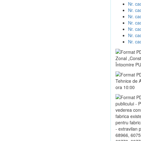
Nr. ca
Nr. ca
Nr. ca
Nr. ca
Nr. ca
Nr. ca
Nr. ca
Zonal „Constr
Întocmire PUZ
Tehnice de A
ora 10:00
publicului - 
vederea const
fabrica exist
pentru fabric
- extravilan
68966, 6075