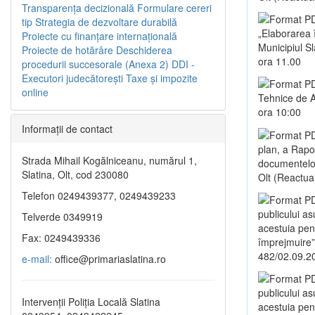
Transparenţa decizională
Formulare cereri
tip
Strategia de dezvoltare durabilă
„Elaborarea 
Proiecte cu finanţare internaţională
Municipiul S
Proiecte de hotărâre
Deschiderea
ora 11.00
procedurii succesorale (Anexa 2)
DDI -
Executori judecătorești
Taxe şi impozite
online
Tehnice de A
ora 10:00
Informaţii de contact
plan, a Rapo
Strada Mihail Kogălniceanu, numărul 1,
documentelor 
Slatina, Olt, cod 230080
Olt (Reactua
Telefon 0249439377, 0249439233
publicului a
Telverde 0349919
acestuia pent
Fax: 0249439336
împrejmuire”,
482/02.09.2
e-mail:
office@primariaslatina.ro
publicului a
Intervenții Poliția Locală Slatina
acestuia pen