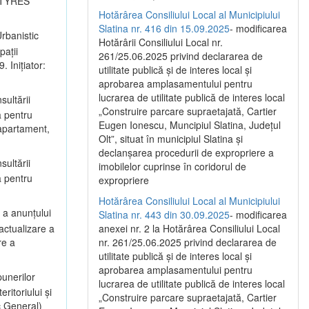
I TYRES
Hotărârea Consiliului Local al Municipiului
Slatina nr. 416 din 15.09.2025
- modificarea
rbanistic
Hotărârii Consiliului Local nr.
pații
261/25.06.2025 privind declararea de
 Inițiator:
utilitate publică și de interes local și
aprobarea amplasamentului pentru
lucrarea de utilitate publică de interes local
sultării
„Construire parcare supraetajată, Cartier
a pentru
Eugen Ionescu, Muncipiul Slatina, Județul
 apartament,
Olt”, situat în municipiul Slatina și
declanșarea procedurii de expropriere a
sultării
imobilelor cuprinse în coridorul de
a pentru
expropriere
Hotărârea Consiliului Local al Municipiului
 a anunțului
Slatina nr. 443 din 30.09.2025
- modificarea
actualizare a
anexei nr. 2 la Hotărârea Consiliului Local
re a
nr. 261/25.06.2025 privind declararea de
utilitate publică şi de interes local şi
aprobarea amplasamentului pentru
unerilor
lucrarea de utilitate publică de interes local
itoriului și
„Construire parcare supraetajată, Cartier
c General)