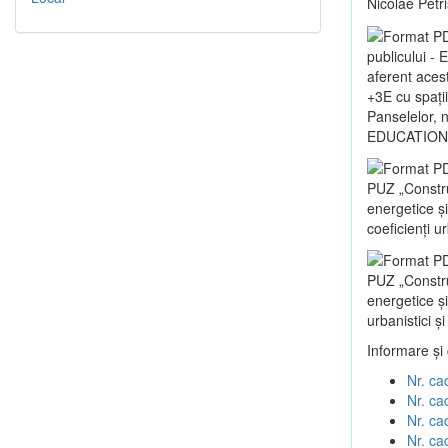
Nicolae Petr
publicului -
aferent aces
+3E cu spații
Panselelor, 
EDUCATIONA
PUZ „Construc
energetice 
coeficienți u
PUZ „Construc
energetice ș
urbanistici ș
Informare și
Nr. ca
Nr. ca
Nr. ca
Nr. ca