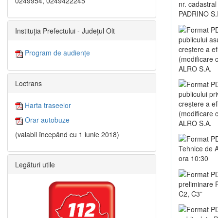
0249954, 0249422245
nr. cadastral
PADRINO S.
Instituția Prefectului - Județul Olt
publicului as
creștere a e
Program de audiențe
(modificare co
ALRO S.A.
Loctrans
publicului pr
creștere a e
Harta traseelor
(modificare co
Orar autobuze
ALRO S.A.
(valabil începând cu 1 iunie 2018)
Tehnice de A
ora 10:30
Legături utile
preliminare 
C2, C3”