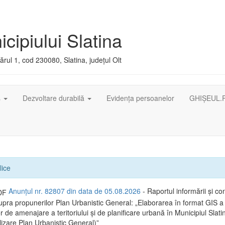
cipiului Slatina
rul 1, cod 230080, Slatina, județul Olt
ș
Dezvoltare durabilă
Evidența persoanelor
GHIȘEUL.
lice
Anunțul nr. 82807 din data de 05.08.2026
- Raportul informării și con
supra propunerilor Plan Urbanistic General: „Elaborarea în format GIS a
de amenajare a teritoriului și de planificare urbană în Municipiul Slatin
lizare Plan Urbanistic General)”