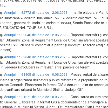
, 60774, 60775, 60776, 60777, 60778, 60779. Inițiator: S.C. PIRELL
R.L.
Anunțul nr. 62772 din data de 12.06.2026
- Intenție elaborare Plan U
re subterana + locuințe individuale P+2E + locuințe colective P+3E cu s
 parter”, generat de imobil nr. cadastral 52330, Strada Panselelor nr. 19.
A EDUCATIONAL TOURISM S.R.L.
Anunțul nr. 62646 din data de 12.06.2026
- Raportul informării și con
 Plan Urbanistic Zonal și Regulament Local de Urbanism aferent acestui
locuință P+2E cu spațiu comercial la parter și împrejmuire teren (etaj 1
rtament)”
Anunțul nr. 62646 din data de 12.06.2026
- Raportul informării și con
 Plan Urbanistic Zonal și Regulament Local de Urbanism aferent acestui
 în vederea introducerii în intravilan a trei parcele de teren”
Anunțul nr. 61405 din data de 10.06.2026
- Proces-verbal de afișare
ltarea și organizarea dezbaterii publice referitoare la propunerile de re
anistic General: „Elaborarea în format GIS a documentelor de amenaja
și de planificare urbană în Municipiul Slatina, Județul Olt”
Anunțul nr. 61271 din data de 10.06.2026
- Consultarea asupra prop
tic General: Elaborarea în format GIS a documentelor de amenajare a ter
e urbană în Municipiul Slatina, Județul Olt (reactualizare Plan Urbanisti