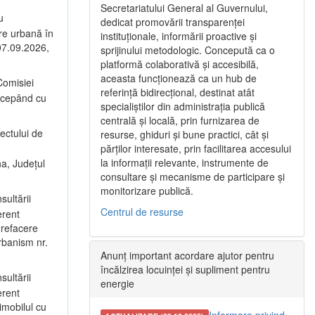
Secretariatului General al Guvernului,
u
dedicat promovării transparenței
are urbană în
instituționale, informării proactive și
 07.09.2026,
sprijinului metodologic. Concepută ca o
platformă colaborativă și accesibilă,
aceasta funcționează ca un hub de
omisiei
referință bidirecțional, destinat atât
începând cu
specialiștilor din administrația publică
centrală și locală, prin furnizarea de
ectului de
resurse, ghiduri și bune practici, cât și
părților interesate, prin facilitarea accesului
la informații relevante, instrumente de
na, Județul
consultare și mecanisme de participare și
monitorizare publică.
sultării
Centrul de resurse
erent
 refacere
rbanism nr.
Anunț important acordare ajutor pentru
încălzirea locuinței și supliment pentru
sultării
energie
erent
imobilul cu