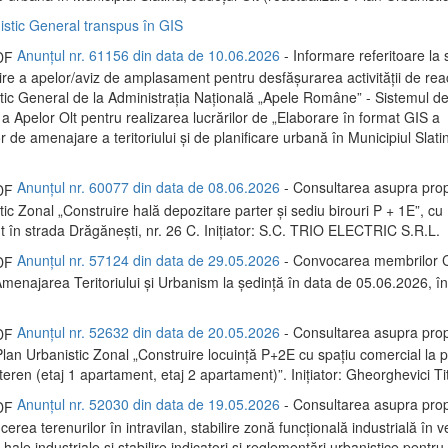
istic General transpus în GIS
Anunțul nr. 61156 din data de 10.06.2026
- Informare referitoare la s
re a apelor/aviz de amplasament pentru desfășurarea activității de rea
tic General de la Administrația Națională „Apele Române” - Sistemul d
a Apelor Olt pentru realizarea lucrărilor de „Elaborare în format GIS a
de amenajare a teritoriului și de planificare urbană în Municipiul Slatin
Anunțul nr. 60077 din data de 08.06.2026
- Consultarea asupra prop
ic Zonal „Construire hală depozitare parter și sediu birouri P + 1E”, cu
în strada Drăgănești, nr. 26 C. Inițiator: S.C. TRIO ELECTRIC S.R.L.
Anunțul nr. 57124 din data de 29.05.2026
- Convocarea membrilor C
menajarea Teritoriului și Urbanism la ședință în data de 05.06.2026, 
Anunțul nr. 52632 din data de 20.05.2026
- Consultarea asupra prop
lan Urbanistic Zonal „Construire locuință P+2E cu spațiu comercial la p
eren (etaj 1 apartament, etaj 2 apartament)”. Inițiator: Gheorghevici Tit
Anunțul nr. 52030 din data de 19.05.2026
- Consultarea asupra prop
erea terenurilor în intravilan, stabilire zonă funcțională industrială în 
e hale industriale și stabilire indicatori și reglementări urbanistice pentru