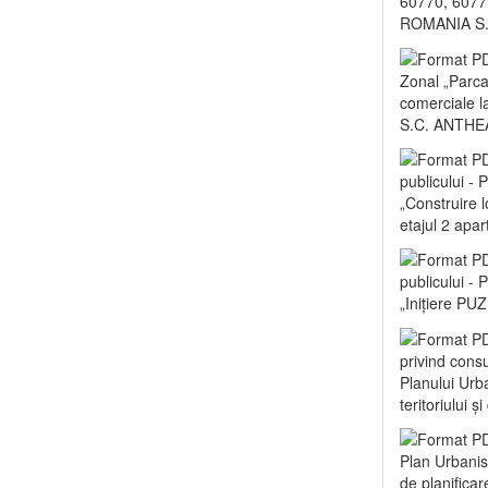
60770, 60771
ROMANIA S.
Zonal „Parca
comerciale la
S.C. ANTHE
publicului -
„Construire 
etajul 2 apa
publicului -
„Inițiere PUZ
privind consu
Planului Urb
teritoriului 
Plan Urbanis
de planificar