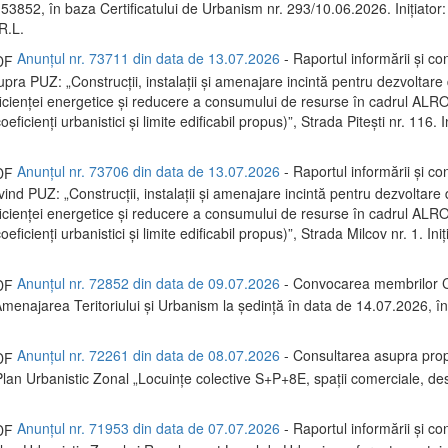
 53852, în baza Certificatului de Urbanism nr. 293/10.06.2026. Inițiator:
R.L.
Anunțul nr. 73711 din data de 13.07.2026
- Raportul informării și con
upra PUZ: „Construcții, instalații și amenajare incintă pentru dezvoltare 
ficienței energetice și reducere a consumului de resurse în cadrul A
eficienți urbanistici și limite edificabil propus)”, Strada Pitești nr. 116. I
Anunțul nr. 73706 din data de 13.07.2026
- Raportul informării și con
ivind PUZ: „Construcții, instalații și amenajare incintă pentru dezvoltare 
ficienței energetice și reducere a consumului de resurse în cadrul 
eficienți urbanistici și limite edificabil propus)”, Strada Milcov nr. 1. Iniț
Anunțul nr. 72852 din data de 09.07.2026
- Convocarea membrilor C
menajarea Teritoriului și Urbanism la ședință în data de 14.07.2026, 
Anunțul nr. 72261 din data de 08.07.2026
- Consultarea asupra prop
Plan Urbanistic Zonal „Locuințe colective S+P+8E, spații comerciale, des
Anunțul nr. 71953 din data de 07.07.2026
- Raportul informării și con