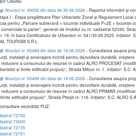
ișor Claudiu
Anunțul nr. 69092 din data de 30.06.2026
- Raportul informării și con
 Etapa I - Etapa pregătitoare Plan Urbanistic Zonal și Regulament Local
tuia pentru „Parcare subterană + locuințe individuale P+2E + locuințe co
 comerciale la parter”, generat de imobilul cu nr. cadastral 52330, Stra
nr. 19, în baza Certificatului de Urbanism nr. 541/30.09.2025. Inițiator
L TOURISM S.R.L.
Anunțul nr. 65489 din data de 19.06.2026
- Consultarea asupra prop
ții, instalații și amenajare incintă pentru dezvoltare durabilă, creștere 
și reducere a consumului de resurse în cadrul ALRO PROCESAT (modif
rbanistici și limite edificabil propus)”, Strada Milcov nr. 1. Inițiator: S.C.
Anunțul nr. 65488 din data de 19.06.2026
- Consultarea asupra prop
ții, instalații și amenajare incintă pentru dezvoltare durabilă, creștere 
i reducere a consumului de resurse în cadrul ALRO PRIMAR (modificare
i limite edificabil propus)”, Strada Pitești nr. 116. Inițiator: S.C. ALRO S.A
 consultare vecinătăți PUZ:
dastral 72750
dastral 73000
dastral 72735
dastral 72751