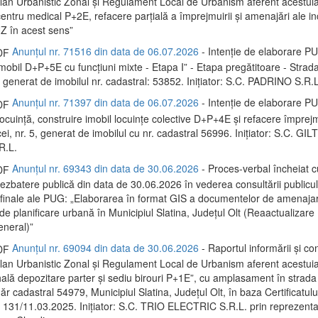
 Plan Urbanistic Zonal și Regulament Local de Urbanism aferent acestui
entru medical P+2E, refacere parțială a împrejmuirii și amenajări ale inc
Z în acest sens”
Anunțul nr. 71516 din data de 06.07.2026
- Intenție de elaborare P
mobil D+P+5E cu funcțiuni mixte - Etapa I” - Etapa pregătitoare - Strada
 generat de imobilul nr. cadastral: 53852. Inițiator: S.C. PADRINO S.R.L
Anunțul nr. 71397 din data de 06.07.2026
- Intenție de elaborare P
locuință, construire imobil locuințe colective D+P+4E și refacere împrej
i, nr. 5, generat de imobilul cu nr. cadastral 56996. Inițiator: S.C. G
.L.
Anunțul nr. 69343 din data de 30.06.2026
- Proces-verbal încheiat c
dezbatere publică din data de 30.06.2026 în vederea consultării publicu
 finale ale PUG: „Elaborarea în format GIS a documentelor de amenaja
și de planificare urbană în Municipiul Slatina, Județul Olt (Reaactualizare
eneral)”
Anunțul nr. 69094 din data de 30.06.2026
- Raportul informării și con
 Plan Urbanistic Zonal și Regulament Local de Urbanism aferent acestui
hală depozitare parter și sediu birouri P+1E”, cu amplasament în strada
r cadastral 54979, Municipiul Slatina, Județul Olt, în baza Certificatulu
 131/11.03.2025. Inițiator: S.C. TRIO ELECTRIC S.R.L. prin reprezentan