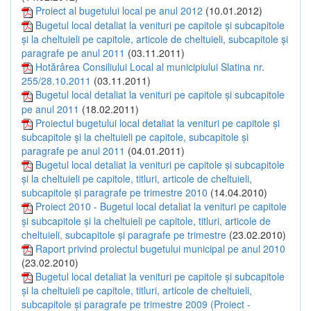
Proiect al bugetului local pe anul 2012
(10.01.2012)
Bugetul local detaliat la venituri pe capitole şi subcapitole
şi la cheltuieli pe capitole, articole de cheltuieli, subcapitole şi
paragrafe pe anul 2011
(03.11.2011)
Hotărârea Consiliului Local al municipiului Slatina nr.
255/28.10.2011
(03.11.2011)
Bugetul local detaliat la venituri pe capitole şi subcapitole
pe anul 2011
(18.02.2011)
Proiectul bugetului local detaliat la venituri pe capitole şi
subcapitole şi la cheltuieli pe capitole, subcapitole şi
paragrafe pe anul 2011
(04.01.2011)
Bugetul local detaliat la venituri pe capitole şi subcapitole
şi la cheltuieli pe capitole, titluri, articole de cheltuieli,
subcapitole şi paragrafe pe trimestre 2010
(14.04.2010)
Proiect 2010 - Bugetul local detaliat la venituri pe capitole
şi subcapitole şi la cheltuieli pe capitole, titluri, articole de
cheltuieli, subcapitole şi paragrafe pe trimestre
(23.02.2010)
Raport privind proiectul bugetului municipal pe anul 2010
(23.02.2010)
Bugetul local detaliat la venituri pe capitole şi subcapitole
şi la cheltuieli pe capitole, titluri, articole de cheltuieli,
subcapitole şi paragrafe pe trimestre 2009 (Proiect -