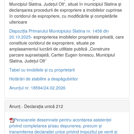
Muncipiul Slatina, Judeţul Olt”, situat în municipiul Slatina şi
declanşarea procedurii de expropriere a imobilelor cuprinse
în coridorul de expropriere, cu modificările şi completările
ulterioare
Dispoziția Primarului Municipiului Slatina nr. 1458 din
20.10.2025
- exproprierea imobilelor proprietate privată, care
constituie coridorul de expropriere, situate pe
amplasamentul lucrării de utilitate publică „Construire
parcare supraetajată, Cartier Eugen Ionescu, Municipiul
Slatina, Județul Olt”
Tabel cu imobilele și cu proprietarii
Hotărâri de stabilire a despăgubirilor
Anunțul nr. 18594/24.02.2026
Anunț - Declarația unică 212
Persoanele desemnate pentru acordarea asistenței
privind completarea și/sau depunerea, precum și
transmiterea declarației unice privind impozitul pe venit și