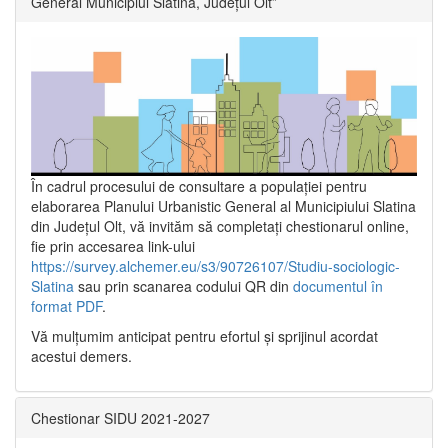
General Municipiul Slatina, Județul Olt”
În cadrul procesului de consultare a populaţiei pentru
elaborarea Planului Urbanistic General al Municipiului Slatina
din Județul Olt, vă invităm să completați chestionarul online,
fie prin accesarea link-ului
https://survey.alchemer.eu/s3/90726107/Studiu-sociologic-
Slatina
sau prin scanarea codului QR din
documentul în
format PDF
.
Vă mulţumim anticipat pentru efortul şi sprijinul acordat
acestui demers.
Chestionar SIDU 2021-2027