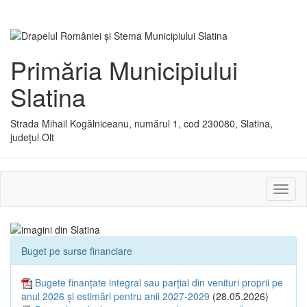
Primăria Municipiului
Slatina
Strada Mihail Kogălniceanu, numărul 1, cod 230080, Slatina,
județul Olt
Activ
sau
dezac
meniu
Buget pe surse financiare
Bugete finanțate integral sau parțial din venituri proprii pe
anul 2026 și estimări pentru anii 2027-2029
(28.05.2026)