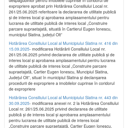
despăgubirilor pentru imobilele cuprinse în coridorul de
expropriere aprobat prin Hotărârea Consiliului Local nr.
261/25.06.2025 referitoare la declararea de utilitate publică
și de interes local și aprobarea amplasamentului pentru
lucrarea de utilitate publică de interes local „Construire
parcare supraetajată, situată în Cartierul Eugen Ionescu,
municipiul Slatina, județul Olt”
Hotărârea Consiliului Local al Municipiului Slatina nr. 416 din
15.09.2025
- modificarea Hotărârii Consiliului Local nr.
261/25.06.2025 privind declararea de utilitate publică și de
interes local și aprobarea amplasamentului pentru lucrarea
de utilitate publică de interes local „Construire parcare
supraetajată, Cartier Eugen Ionescu, Muncipiul Slatina,
Județul Olt”, situat în municipiul Slatina și declanșarea
procedurii de expropriere a imobilelor cuprinse în coridorul
de expropriere
Hotărârea Consiliului Local al Municipiului Slatina nr. 443 din
30.09.2025
- modificarea anexei nr. 2 la Hotărârea Consiliului
Local nr. 261/25.06.2025 privind declararea de utilitate
publică şi de interes local şi aprobarea amplasamentului
pentru lucrarea de utilitate publică de interes local
„Construire parcare supraetajată, Cartier Eugen Ionescu,