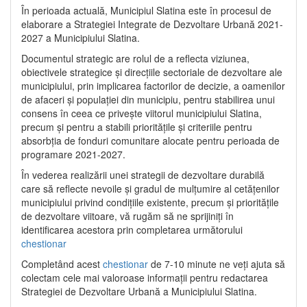
În perioada actuală, Municipiul Slatina este în procesul de
elaborare a Strategiei Integrate de Dezvoltare Urbană 2021‐
2027 a Municipiului Slatina.
Documentul strategic are rolul de a reflecta viziunea,
obiectivele strategice și direcțiile sectoriale de dezvoltare ale
municipiului, prin implicarea factorilor de decizie, a oamenilor
de afaceri și populației din municipiu, pentru stabilirea unui
consens în ceea ce privește viitorul municipiului Slatina,
precum și pentru a stabili prioritățile și criteriile pentru
absorbția de fonduri comunitare alocate pentru perioada de
programare 2021-2027.
În vederea realizării unei strategii de dezvoltare durabilă
care să reflecte nevoile și gradul de mulțumire al cetățenilor
municipiului privind condițiile existente, precum și prioritățile
de dezvoltare viitoare, vă rugăm să ne sprijiniți în
identificarea acestora prin completarea următorului
chestionar
Completând acest
chestionar
de 7-10 minute ne veți ajuta să
colectam cele mai valoroase informații pentru redactarea
Strategiei de Dezvoltare Urbană a Municipiului Slatina.