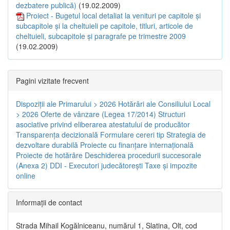
dezbatere publică)
(19.02.2009)
Proiect - Bugetul local detaliat la venituri pe capitole şi
subcapitole şi la cheltuieli pe capitole, titluri, articole de
cheltuieli, subcapitole şi paragrafe pe trimestre 2009
(19.02.2009)
Pagini vizitate frecvent
Dispoziţii ale Primarului > 2026
Hotărâri ale Consiliului Local
> 2026
Oferte de vânzare (Legea 17/2014)
Structuri
asociative privind eliberarea atestatului de producător
Transparenţa decizională
Formulare cereri tip
Strategia de
dezvoltare durabilă
Proiecte cu finanţare internaţională
Proiecte de hotărâre
Deschiderea procedurii succesorale
(Anexa 2)
DDI - Executori judecătorești
Taxe şi impozite
online
Informaţii de contact
Strada Mihail Kogălniceanu, numărul 1, Slatina, Olt, cod