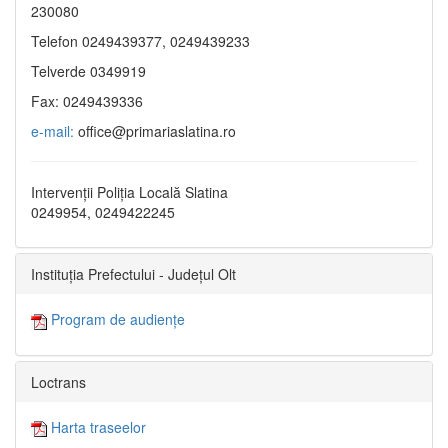
230080
Telefon 0249439377, 0249439233
Telverde 0349919
Fax: 0249439336
e-mail:
office@primariaslatina.ro
Intervenții Poliția Locală Slatina
0249954, 0249422245
Instituția Prefectului - Județul Olt
Program de audiențe
Loctrans
Harta traseelor