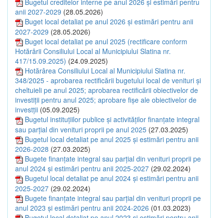
Bugetul creditelor interne pe anul 2026 și estimări pentru
anii 2027-2029
(28.05.2026)
Buget local detaliat pe anul 2026 și estimări pentru anii
2027-2029
(28.05.2026)
Buget local detaliat pe anul 2025 (rectificare conform
Hotărârii Consiliului Local al Municipiului Slatina nr.
417/15.09.2025)
(24.09.2025)
Hotărârea Consiliului Local al Municipiului Slatina nr.
348/2025 - aprobarea rectificării bugetului local de venituri și
cheltuieli pe anul 2025; aprobarea rectificării obiectivelor de
investiții pentru anul 2025; aprobare fișe ale obiectivelor de
investții
(05.09.2025)
Bugetul instituțiilor publice și activităților finanțate integral
sau parțial din venituri proprii pe anul 2025
(27.03.2025)
Bugetul local detaliat pe anul 2025 și estimări pentru anii
2026-2028
(27.03.2025)
Bugete finanțate integral sau parțial din venituri proprii pe
anul 2024 și estimări pentru anii 2025-2027
(29.02.2024)
Bugetul local detaliat pe anul 2024 și estimări pentru anii
2025-2027
(29.02.2024)
Bugete finanțate integral sau parțial din venituri proprii pe
anul 2023 și estimări pentru anii 2024-2026
(01.03.2023)
Bugetul local detaliat pe anul 2023 și estimări pentru anii