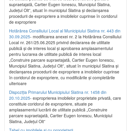
supraetajată, Cartier Eugen Ionescu, Muncipiul Slatina,
Județul Olt”, situat în municipiul Slatina și declanșarea
procedurii de expropriere a imobilelor cuprinse în coridorul
de expropriere
Hotărârea Consiliului Local al Municipiului Slatina nr. 443 din
30.09.2025
- modificarea anexei nr. 2 la Hotărârea Consiliului
Local nr. 261/25.06.2025 privind declararea de utilitate
publică şi de interes local şi aprobarea amplasamentului
pentru lucrarea de utilitate publică de interes local
„Construire parcare supraetajată, Cartier Eugen Ionescu,
Muncipiul Slatina, Judeţul Olt”, situat în municipiul Slatina şi
declanşarea procedurii de expropriere a imobilelor cuprinse
în coridorul de expropriere, cu modificările şi completările
ulterioare
Dispoziția Primarului Municipiului Slatina nr. 1458 din
20.10.2025
- exproprierea imobilelor proprietate privată, care
constituie coridorul de expropriere, situate pe
amplasamentul lucrării de utilitate publică „Construire
parcare supraetajată, Cartier Eugen Ionescu, Municipiul
Slatina, Județul Olt”
Tabel cu imobilele și cu proprietarii