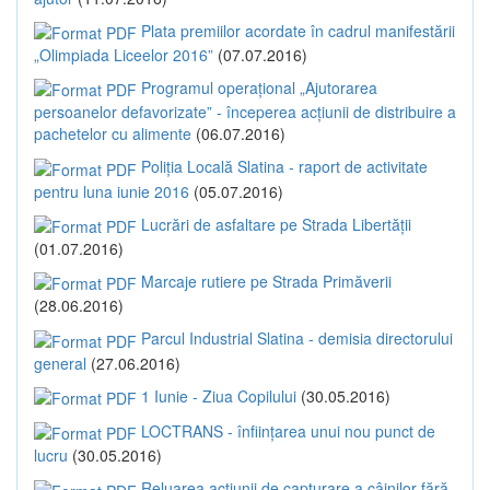
Plata premiilor acordate în cadrul manifestării
„Olimpiada Liceelor 2016”
(07.07.2016)
Programul operațional „Ajutorarea
persoanelor defavorizate” - începerea acțiunii de distribuire a
pachetelor cu alimente
(06.07.2016)
Poliția Locală Slatina - raport de activitate
pentru luna iunie 2016
(05.07.2016)
Lucrări de asfaltare pe Strada Libertății
(01.07.2016)
Marcaje rutiere pe Strada Primăverii
(28.06.2016)
Parcul Industrial Slatina - demisia directorului
general
(27.06.2016)
1 Iunie - Ziua Copilului
(30.05.2016)
LOCTRANS - înființarea unui nou punct de
lucru
(30.05.2016)
Reluarea acțiunii de capturare a câinilor fără