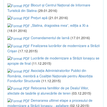
Blocuri și Centrul Național de Informare
Turistică din Slatina
(29.01.2016)
Prețuri apă
(21.01.2016)
„Slatina, dragostea mea”, ediția a XI-a
(18.01.2016)
Comandamentul de Iarnă
(17.01.2016)
Finalizarea lucrărilor de modernizare a Străzii
Crișan
(17.12.2015)
Lucrările de modernizare a Străzii Ionașcu se
apropie de final
(11.12.2015)
Asociația Administratorilor Publici din
România, membră a Coaliției Naționale pentru Absorbția
Fondurilor Structurale
(11.12.2015)
Relocarea familiilor de pe Dealul Viilor,
afectate de tasările și alunecările de teren
(03.12.2015)
Demararea ultimei etape a procesului de
modernizare a Străzii Ionașcu - asfaltare
(02.12.2015)