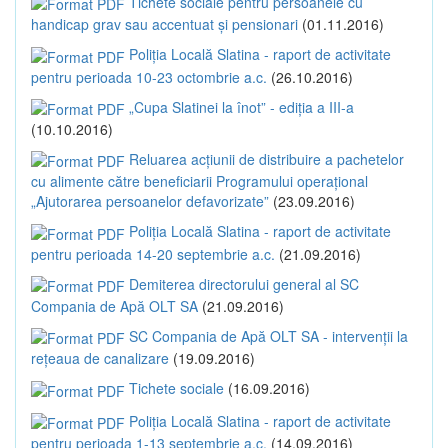
Tichete sociale pentru persoanele cu
handicap grav sau accentuat și pensionari
(01.11.2016)
Poliția Locală Slatina - raport de activitate
pentru perioada 10-23 octombrie a.c.
(26.10.2016)
„Cupa Slatinei la înot” - ediția a III-a
(10.10.2016)
Reluarea acțiunii de distribuire a pachetelor
cu alimente către beneficiarii Programului operațional
„Ajutorarea persoanelor defavorizate”
(23.09.2016)
Poliția Locală Slatina - raport de activitate
pentru perioada 14-20 septembrie a.c.
(21.09.2016)
Demiterea directorului general al SC
Compania de Apă OLT SA
(21.09.2016)
SC Compania de Apă OLT SA - intervenții la
rețeaua de canalizare
(19.09.2016)
Tichete sociale
(16.09.2016)
Poliția Locală Slatina - raport de activitate
pentru perioada 1-13 septembrie a.c.
(14.09.2016)