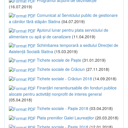
Programul acțiunii de dezinsecție
(16.07.2019)
Comunicat al Serviciului public de gestionare
a câinilor fără stăpân Slatina
(04.07.2019)
Ajutorul lunar pentru plata serviciului de
alimentare cu apă și de canalizare
(11.04.2019)
Schimbarea temporară a sediului Direcției de
Asistență Socială Slatina
(15.03.2019)
Tichete sociale de Paște
(31.01.2019)
Tichete sociale de Crăciun
(27.11.2018)
Tichete sociale - Crăciun 2018
(14.09.2018)
Finanțări nerambursabile din fonduri publice
alocate pentru activități nonprofit de interes general
(05.04.2018)
Tichete sociale - Paște 2018
(03.04.2018)
Plata premiilor Galei Laureaților
(20.03.2018)
Tichete sociale - Paște 2018
(12.01.2018)