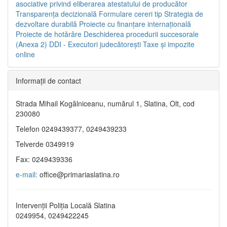
asociative privind eliberarea atestatului de producător
Transparenţa decizională
Formulare cereri tip
Strategia de
dezvoltare durabilă
Proiecte cu finanţare internaţională
Proiecte de hotărâre
Deschiderea procedurii succesorale
(Anexa 2)
DDI - Executori judecătorești
Taxe şi impozite
online
Informaţii de contact
Strada Mihail Kogălniceanu, numărul 1, Slatina, Olt, cod
230080
Telefon 0249439377, 0249439233
Telverde 0349919
Fax: 0249439336
e-mail:
office@primariaslatina.ro
Intervenții Poliția Locală Slatina
0249954, 0249422245