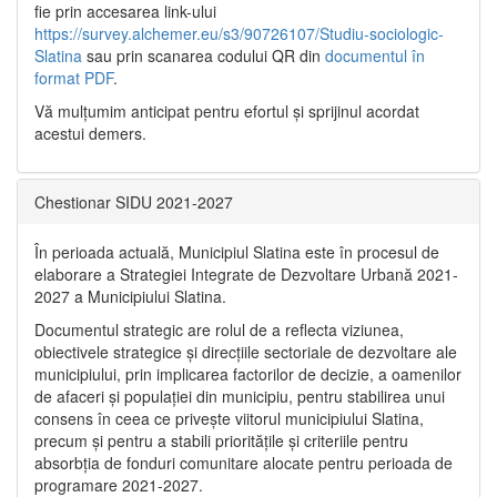
fie prin accesarea link-ului
https://survey.alchemer.eu/s3/90726107/Studiu-sociologic-
Slatina
sau prin scanarea codului QR din
documentul în
format PDF
.
Vă mulţumim anticipat pentru efortul şi sprijinul acordat
acestui demers.
Chestionar SIDU 2021-2027
În perioada actuală, Municipiul Slatina este în procesul de
elaborare a Strategiei Integrate de Dezvoltare Urbană 2021‐
2027 a Municipiului Slatina.
Documentul strategic are rolul de a reflecta viziunea,
obiectivele strategice și direcțiile sectoriale de dezvoltare ale
municipiului, prin implicarea factorilor de decizie, a oamenilor
de afaceri și populației din municipiu, pentru stabilirea unui
consens în ceea ce privește viitorul municipiului Slatina,
precum și pentru a stabili prioritățile și criteriile pentru
absorbția de fonduri comunitare alocate pentru perioada de
programare 2021-2027.