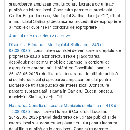
și aprobarea amplasamentului pentru lucrarea de utilitate
publică de interes local „Construire parcare supraetajată,
Cartier Eugen Ionescu, Municipiul Slatina, Județul Olt”, situat
în municipiul Slatina și declanșarea procedurii de expropriere
a imobilelor cuprinse în coridorul de expropriere
Anunțul nr. 81867 din 12.08.2025
Dispoziția Primarului Municipiului Slatina nr. 1245 din
02.09.2025
- constituirea comisiei de verificare a dreptului de
proprietate sau a altor drepturi reale și acordarea
despăgubirilor pentru imobilele cuprinse în coridorul de
expropriere aprobat prin Hotărârea Consiliului Local nr.
261/25.06.2025 referitoare la declararea de utilitate publică
și de interes local și aprobarea amplasamentului pentru
lucrarea de utilitate publică de interes local „Construire
parcare supraetajată, situată în Cartierul Eugen Ionescu,
municipiul Slatina, județul Olt”
Hotărârea Consiliului Local al Municipiului Slatina nr. 416 din
15.09.2025
- modificarea Hotărârii Consiliului Local nr.
261/25.06.2025 privind declararea de utilitate publică și de
interes local și aprobarea amplasamentului pentru lucrarea
de utilitate publică de interes local „Construire parcare