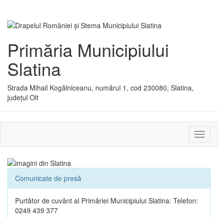
Primăria Municipiului
Slatina
Strada Mihail Kogălniceanu, numărul 1, cod 230080, Slatina,
județul Olt
Activ
sau
dezac
meniu
Comunicate de presă
Purtător de cuvânt al Primăriei Municipiului Slatina: Telefon:
0249 439 377