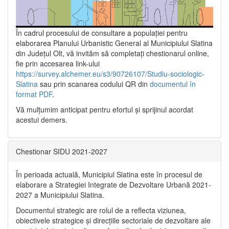
În cadrul procesului de consultare a populaţiei pentru
elaborarea Planului Urbanistic General al Municipiului Slatina
din Județul Olt, vă invităm să completați chestionarul online,
fie prin accesarea link-ului
https://survey.alchemer.eu/s3/90726107/Studiu-sociologic-
Slatina
sau prin scanarea codului QR din
documentul în
format PDF
.
Vă mulţumim anticipat pentru efortul şi sprijinul acordat
acestui demers.
Chestionar SIDU 2021-2027
În perioada actuală, Municipiul Slatina este în procesul de
elaborare a Strategiei Integrate de Dezvoltare Urbană 2021‐
2027 a Municipiului Slatina.
Documentul strategic are rolul de a reflecta viziunea,
obiectivele strategice și direcțiile sectoriale de dezvoltare ale