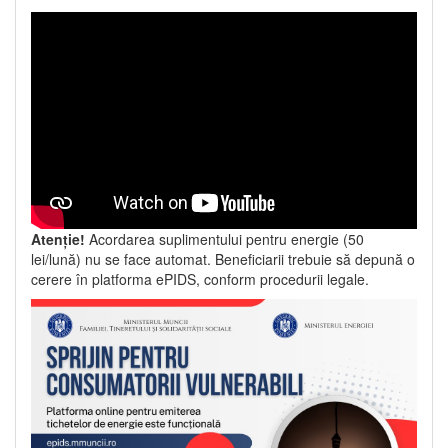
Atenție!
Acordarea suplimentului pentru energie (50
lei/lună) nu se face automat. Beneficiarii trebuie să depună o
cerere în platforma ePIDS, conform procedurii legale.