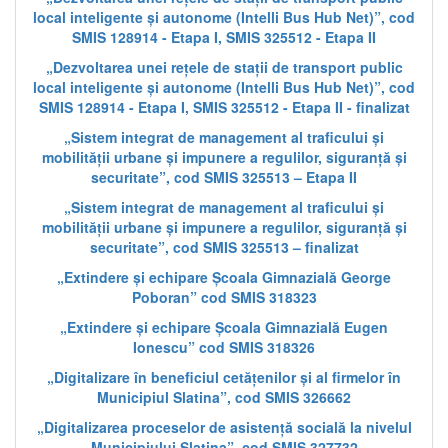
local inteligente și autonome (Intelli Bus Hub Net)”, cod
SMIS 128914 - Etapa I, SMIS 325512 - Etapa II
„Dezvoltarea unei rețele de stații de transport public
local inteligente și autonome (Intelli Bus Hub Net)”, cod
SMIS 128914 - Etapa I, SMIS 325512 - Etapa II - finalizat
„Sistem integrat de management al traficului și
mobilității urbane și impunere a regulilor, siguranță și
securitate”, cod SMIS 325513 – Etapa II
„Sistem integrat de management al traficului și
mobilității urbane și impunere a regulilor, siguranță și
securitate”, cod SMIS 325513 – finalizat
„Extindere și echipare Școala Gimnazială George
Poboran” cod SMIS 318323
„Extindere și echipare Școala Gimnazială Eugen
Ionescu” cod SMIS 318326
„Digitalizare în beneficiul cetățenilor și al firmelor în
Municipiul Slatina”, cod SMIS 326662
„Digitalizarea proceselor de asistență socială la nivelul
Municipiului Slatina”, cod SMIS 327732