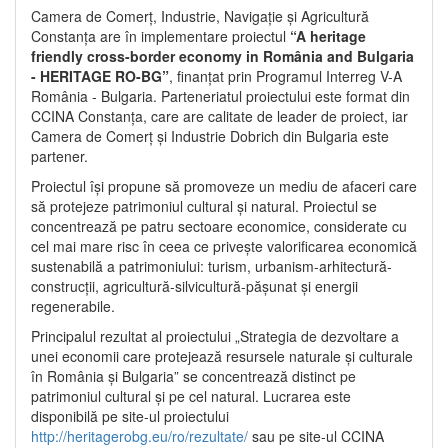
Camera de Comerț, Industrie, Navigație și Agricultură
Constanța are în implementare proiectul
“A heritage
friendly cross-border economy in România and Bulgaria
- HERITAGE RO-BG”
, finanțat prin Programul Interreg V-A
România - Bulgaria. Parteneriatul proiectului este format din
CCINA Constanța, care are calitate de leader de proiect, iar
Camera de Comerț și Industrie Dobrich din Bulgaria este
partener.
Proiectul își propune să promoveze un mediu de afaceri care
să protejeze patrimoniul cultural și natural. Proiectul se
concentrează pe patru sectoare economice, considerate cu
cel mai mare risc în ceea ce privește valorificarea economică
sustenabilă a patrimoniului: turism, urbanism-arhitectură-
construcții, agricultură-silvicultură-pășunat și energii
regenerabile.
Principalul rezultat al proiectului „Strategia de dezvoltare a
unei economii care protejează resursele naturale și culturale
în România și Bulgaria” se concentrează distinct pe
patrimoniul cultural și pe cel natural. Lucrarea este
disponibilă pe site-ul proiectului
http://heritagerobg.eu/ro/rezultate/
sau pe site-ul CCINA