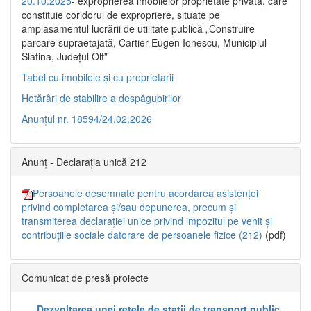
20.10.2025
- exproprierea imobilelor proprietate privată, care
constituie coridorul de expropriere, situate pe
amplasamentul lucrării de utilitate publică „Construire
parcare supraetajată, Cartier Eugen Ionescu, Municipiul
Slatina, Județul Olt”
Tabel cu imobilele și cu proprietarii
Hotărâri de stabilire a despăgubirilor
Anunțul nr. 18594/24.02.2026
Anunț - Declarația unică 212
Persoanele desemnate pentru acordarea asistenței
privind completarea și/sau depunerea, precum și
transmiterea declarației unice privind impozitul pe venit și
contribuțiile sociale datorare de persoanele fizice (212)
(pdf)
Comunicat de presă proiecte
„Dezvoltarea unei rețele de stații de transport public