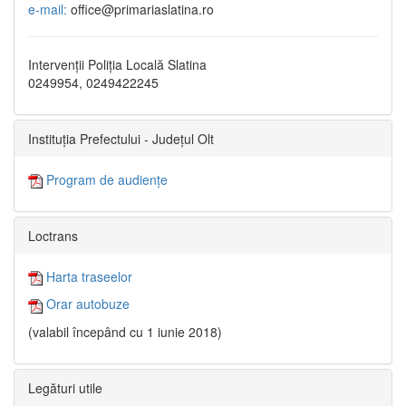
e-mail:
office@primariaslatina.ro
Intervenții Poliția Locală Slatina
0249954, 0249422245
Instituția Prefectului - Județul Olt
Program de audiențe
Loctrans
Harta traseelor
Orar autobuze
(valabil începând cu 1 iunie 2018)
Legături utile