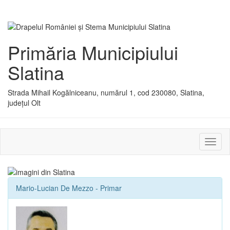
Primăria Municipiului
Slatina
Strada Mihail Kogălniceanu, numărul 1, cod 230080, Slatina,
județul Olt
Activ
sau
dezac
meniu
Mario-Lucian De Mezzo - Primar