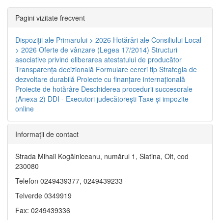
Pagini vizitate frecvent
Dispoziţii ale Primarului > 2026
Hotărâri ale Consiliului Local
> 2026
Oferte de vânzare (Legea 17/2014)
Structuri
asociative privind eliberarea atestatului de producător
Transparenţa decizională
Formulare cereri tip
Strategia de
dezvoltare durabilă
Proiecte cu finanţare internaţională
Proiecte de hotărâre
Deschiderea procedurii succesorale
(Anexa 2)
DDI - Executori judecătorești
Taxe şi impozite
online
Informaţii de contact
Strada Mihail Kogălniceanu, numărul 1, Slatina, Olt, cod
230080
Telefon 0249439377, 0249439233
Telverde 0349919
Fax: 0249439336