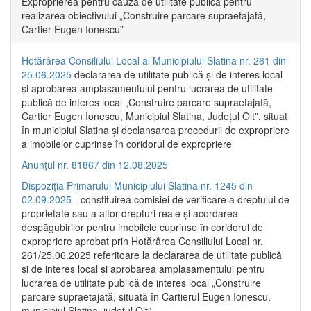
Exproprierea pentru cauză de utilitate publică pentru
realizarea obiectivului „Construire parcare supraetajată,
Cartier Eugen Ionescu”
Hotărârea Consiliului Local al Municipiului Slatina nr. 261 din
25.06.2025
declararea de utilitate publică și de interes local
și aprobarea amplasamentului pentru lucrarea de utilitate
publică de interes local „Construire parcare supraetajată,
Cartier Eugen Ionescu, Municipiul Slatina, Județul Olt”, situat
în municipiul Slatina și declanșarea procedurii de expropriere
a imobilelor cuprinse în coridorul de expropriere
Anunțul nr. 81867 din 12.08.2025
Dispoziția Primarului Municipiului Slatina nr. 1245 din
02.09.2025
- constituirea comisiei de verificare a dreptului de
proprietate sau a altor drepturi reale și acordarea
despăgubirilor pentru imobilele cuprinse în coridorul de
expropriere aprobat prin Hotărârea Consiliului Local nr.
261/25.06.2025 referitoare la declararea de utilitate publică
și de interes local și aprobarea amplasamentului pentru
lucrarea de utilitate publică de interes local „Construire
parcare supraetajată, situată în Cartierul Eugen Ionescu,
municipiul Slatina, județul Olt”