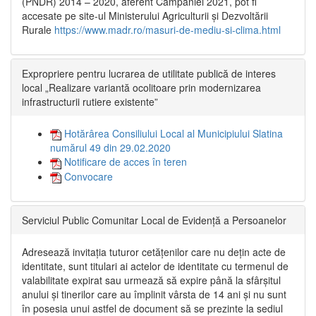
(PNDR) 2014 – 2020, aferent Campaniei 2021, pot fi
accesate pe site-ul Ministerului Agriculturii și Dezvoltării
Rurale
https://www.madr.ro/masuri-de-mediu-si-clima.html
Expropriere pentru lucrarea de utilitate publică de interes
local „Realizare variantă ocolitoare prin modernizarea
infrastructurii rutiere existente”
Hotărârea Consiliului Local al Municipiului Slatina
numărul 49 din 29.02.2020
Notificare de acces în teren
Convocare
Serviciul Public Comunitar Local de Evidență a Persoanelor
Adresează invitația tuturor cetățenilor care nu dețin acte de
identitate, sunt titulari ai actelor de identitate cu termenul de
valabilitate expirat sau urmează să expire până la sfârșitul
anului și tinerilor care au împlinit vârsta de 14 ani și nu sunt
în posesia unui astfel de document să se prezinte la sediul