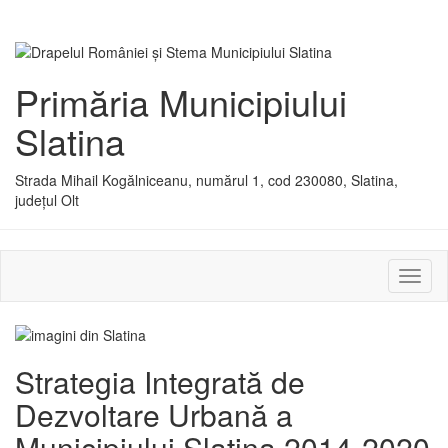
Primăria Municipiului
Slatina
Strada Mihail Kogălniceanu, numărul 1, cod 230080, Slatina,
județul Olt
Activ
sau
dezac
meniu
Strategia Integrată de
Dezvoltare Urbană a
Municipiului Slatina 2014-2020