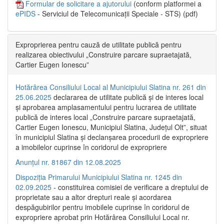
Formular de solicitare a ajutorului
(conform platformei a
ePIDS
- Serviciul de Telecomunicații Speciale - STS) (pdf)
Exproprierea pentru cauză de utilitate publică pentru
realizarea obiectivului „Construire parcare supraetajată,
Cartier Eugen Ionescu”
Hotărârea Consiliului Local al Municipiului Slatina nr. 261 din
25.06.2025
declararea de utilitate publică și de interes local
și aprobarea amplasamentului pentru lucrarea de utilitate
publică de interes local „Construire parcare supraetajată,
Cartier Eugen Ionescu, Municipiul Slatina, Județul Olt”, situat
în municipiul Slatina și declanșarea procedurii de expropriere
a imobilelor cuprinse în coridorul de expropriere
Anunțul nr. 81867 din 12.08.2025
Dispoziția Primarului Municipiului Slatina nr. 1245 din
02.09.2025
- constituirea comisiei de verificare a dreptului de
proprietate sau a altor drepturi reale și acordarea
despăgubirilor pentru imobilele cuprinse în coridorul de
expropriere aprobat prin Hotărârea Consiliului Local nr.