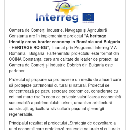
Camera de Comerț, Industrie, Navigație și Agricultură
Constanța are în implementare proiectul
“A heritage
friendly cross-border economy in România and Bulgaria
- HERITAGE RO-BG”
, finanțat prin Programul Interreg V-A
România - Bulgaria. Parteneriatul proiectului este format din
CCINA Constanța, care are calitate de leader de proiect, iar
Camera de Comerț și Industrie Dobrich din Bulgaria este
partener.
Proiectul își propune să promoveze un mediu de afaceri care
să protejeze patrimoniul cultural și natural. Proiectul se
concentrează pe patru sectoare economice, considerate cu
cel mai mare risc în ceea ce privește valorificarea economică
sustenabilă a patrimoniului: turism, urbanism-arhitectură-
construcții, agricultură-silvicultură-pășunat și energii
regenerabile.
Principalul rezultat al proiectului „Strategia de dezvoltare a
unei economii care protejează resursele naturale și culturale