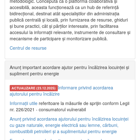
metodologic. Concepută ca o platformă colaborativă și
accesibilă, aceasta funcționează ca un hub de referință
bidirecțional, destinat atât specialiștilor din administrația
publică centrală și locală, prin furnizarea de resurse, ghiduri
și bune practici, cât și părților interesate, prin facilitarea
accesului la informații relevante, instrumente de consultare și
mecanisme de participare și monitorizare publică.
Centrul de resurse
Anunț important acordare ajutor pentru încălzirea locuinței și
supliment pentru energie
Informare privind acordarea
ACTUALIZARE (23.12.2025)
ajutorului pentru încălzire
Informații utile
referitoare la măsurile de sprijin conform Legii
nr. 226/2021 - consumatorul vulnerabil
Anunț privind acordarea ajutorului pentru încălzirea locuinței
cu gaze naturale, energie electrică sau lemne, cărbuni,
combustibili petrolieri și a suplimentului pentru energie