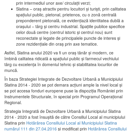
prin intermediul unor axe/ circulații verzi;
Slatina – oraş atractiv pentru locuitori şi turişti, prin calitatea
spaţiului public, pietonal, prietenos, cu o zonă centrală
preponderent pietonală, ce evidenţiază identitatea dublă a
oraşului – târg şi centru industrial. Spaţiile publice specifice
celor două centre (centrul istoric şi centrul nou) sunt
reconectate şi legate de principalele puncte de interes şi
zone rezidenţiale din oraş prin axe tematice.
Astfel, Slatina anului 2020 va fi un oraş tânăr şi modern, ce
îmbină calitatea ridicată a spaţiului public şi farmecul vechiului
târg cu excelenţa în domeniul tehnic şi stabilitatea locurilor de
muncă.
În baza Strategiei Integrate de Dezvoltare Urbană a Municipiului
Slatina 2014 - 2020 se pot demara acţiuni ample la nivel local şi
se pot accesa fonduri europene puse la dispoziţia României prin
Instrumentele Structurale, în special prin Programul Operațional
Regional.
Strategia Integrată de Dezvoltare Urbană a Municipiului Slatina
2014 - 2020 a fost însuşită de către Consiliul Local al municipiului
Slatina prin
Hotărârea Consiliului Local al Municipiului Slatina
numărul 111 din 27.04.2016
și modificat prin
Hotărârea Consiliului