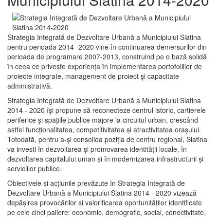
Strategia Integrată de Dezvoltare Urbană a Municipiului Slatina
pentru perioada 2014 -2020 vine în continuarea demersurilor din
perioada de programare 2007-2013, construind pe o bază solidă
în ceea ce priveşte experienţa în implementarea portofoliilor de
proiecte integrate, management de proiect și capacitate
administrativă.
Strategia Integrată de Dezvoltare Urbană a Municipiului Slatina
2014 - 2020 își propune să reconecteze centrul istoric, cartierele
periferice şi spaţiile publice majore la circuitul urban, crescând
astfel funcţionalitatea, competitivitatea şi atractivitatea oraşului.
Totodată, pentru a-şi consolida poziţia de centru regional, Slatina
va investi în dezvoltarea şi promovarea identităţii locale, în
dezvoltarea capitalului uman şi în modernizarea infrastructurii şi
serviciilor publice.
Obiectivele şi acţiunile prevăzute în Strategia Integrată de
Dezvoltare Urbană a Municipiului Slatina 2014 - 2020 vizează
depășirea provocărilor şi valorificarea oportunităţilor identificate
pe cele cinci paliere: economic, demografic, social, conectivitate,