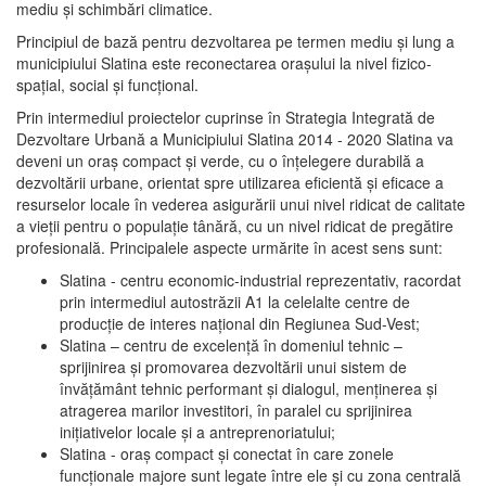
mediu şi schimbări climatice.
Principiul de bază pentru dezvoltarea pe termen mediu şi lung a
municipiului Slatina este reconectarea oraşului la nivel fizico-
spaţial, social şi funcţional.
Prin intermediul proiectelor cuprinse în Strategia Integrată de
Dezvoltare Urbană a Municipiului Slatina 2014 - 2020 Slatina va
deveni un oraş compact şi verde, cu o înţelegere durabilă a
dezvoltării urbane, orientat spre utilizarea eficientă şi eficace a
resurselor locale în vederea asigurării unui nivel ridicat de calitate
a vieţii pentru o populaţie tânără, cu un nivel ridicat de pregătire
profesională. Principalele aspecte urmărite în acest sens sunt:
Slatina - centru economic-industrial reprezentativ, racordat
prin intermediul autostrăzii A1 la celelalte centre de
producţie de interes naţional din Regiunea Sud-Vest;
Slatina – centru de excelenţă în domeniul tehnic –
sprijinirea şi promovarea dezvoltării unui sistem de
învăţământ tehnic performant şi dialogul, menţinerea şi
atragerea marilor investitori, în paralel cu sprijinirea
iniţiativelor locale şi a antreprenoriatului;
Slatina - oraş compact şi conectat în care zonele
funcţionale majore sunt legate între ele şi cu zona centrală