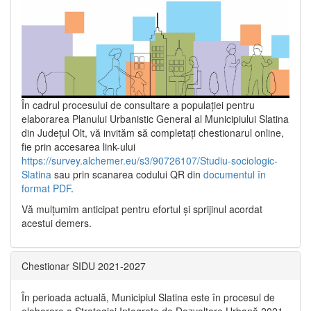
În cadrul procesului de consultare a populaţiei pentru
elaborarea Planului Urbanistic General al Municipiului Slatina
din Județul Olt, vă invităm să completați chestionarul online,
fie prin accesarea link-ului
https://survey.alchemer.eu/s3/90726107/Studiu-sociologic-
Slatina
sau prin scanarea codului QR din
documentul în
format PDF
.
Vă mulţumim anticipat pentru efortul şi sprijinul acordat
acestui demers.
Chestionar SIDU 2021-2027
În perioada actuală, Municipiul Slatina este în procesul de
elaborare a Strategiei Integrate de Dezvoltare Urbană 2021‐