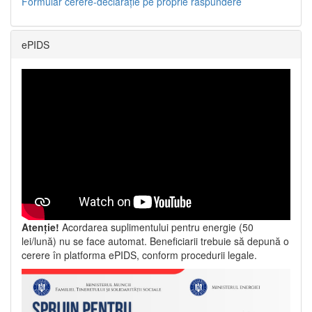
Formular cerere-declarație pe proprie răspundere
ePIDS
Atenție!
Acordarea suplimentului pentru energie (50
lei/lună) nu se face automat. Beneficiarii trebuie să depună o
cerere în platforma ePIDS, conform procedurii legale.