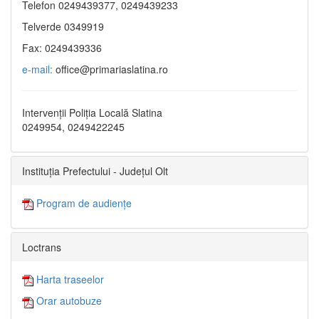
Telefon 0249439377, 0249439233
Telverde 0349919
Fax: 0249439336
e-mail:
office@primariaslatina.ro
Intervenții Poliția Locală Slatina
0249954, 0249422245
Instituția Prefectului - Județul Olt
Program de audiențe
Loctrans
Harta traseelor
Orar autobuze