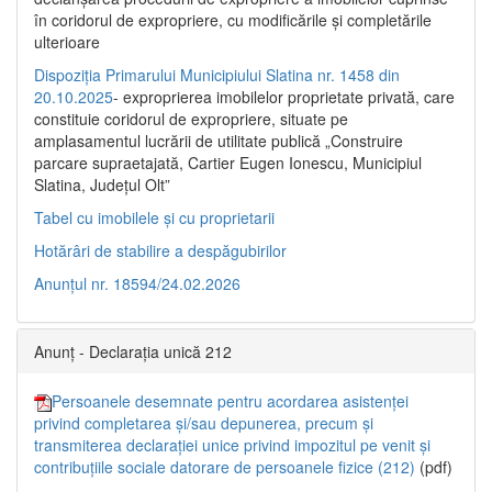
în coridorul de expropriere, cu modificările şi completările
ulterioare
Dispoziția Primarului Municipiului Slatina nr. 1458 din
20.10.2025
- exproprierea imobilelor proprietate privată, care
constituie coridorul de expropriere, situate pe
amplasamentul lucrării de utilitate publică „Construire
parcare supraetajată, Cartier Eugen Ionescu, Municipiul
Slatina, Județul Olt”
Tabel cu imobilele și cu proprietarii
Hotărâri de stabilire a despăgubirilor
Anunțul nr. 18594/24.02.2026
Anunț - Declarația unică 212
Persoanele desemnate pentru acordarea asistenței
privind completarea și/sau depunerea, precum și
transmiterea declarației unice privind impozitul pe venit și
contribuțiile sociale datorare de persoanele fizice (212)
(pdf)