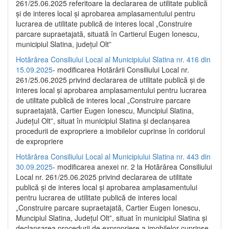
261/25.06.2025 referitoare la declararea de utilitate publică
și de interes local și aprobarea amplasamentului pentru
lucrarea de utilitate publică de interes local „Construire
parcare supraetajată, situată în Cartierul Eugen Ionescu,
municipiul Slatina, județul Olt”
Hotărârea Consiliului Local al Municipiului Slatina nr. 416 din
15.09.2025
- modificarea Hotărârii Consiliului Local nr.
261/25.06.2025 privind declararea de utilitate publică și de
interes local și aprobarea amplasamentului pentru lucrarea
de utilitate publică de interes local „Construire parcare
supraetajată, Cartier Eugen Ionescu, Muncipiul Slatina,
Județul Olt”, situat în municipiul Slatina și declanșarea
procedurii de expropriere a imobilelor cuprinse în coridorul
de expropriere
Hotărârea Consiliului Local al Municipiului Slatina nr. 443 din
30.09.2025
- modificarea anexei nr. 2 la Hotărârea Consiliului
Local nr. 261/25.06.2025 privind declararea de utilitate
publică şi de interes local şi aprobarea amplasamentului
pentru lucrarea de utilitate publică de interes local
„Construire parcare supraetajată, Cartier Eugen Ionescu,
Muncipiul Slatina, Judeţul Olt”, situat în municipiul Slatina şi
declanşarea procedurii de expropriere a imobilelor cuprinse