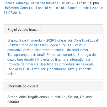
Local al Municipiului Slatina numărul 310 din 28.11.2017
și prin
Hotărârea Consiliului Local al Municipiului Slatina numărul 202 din
31.07.2018
.
Pagini vizitate frecvent
Dispoziţii ale Primarului > 2026
Hotărâri ale Consiliului Local
> 2026
Oferte de vânzare (Legea 17/2014)
Structuri
asociative privind eliberarea atestatului de producător
Transparenţa decizională
Formulare cereri tip
Strategia de
dezvoltare durabilă
Proiecte cu finanţare internaţională
Proiecte de hotărâre
Deschiderea procedurii succesorale
(Anexa 2)
DDI - Executori judecătorești
Taxe şi impozite
online
Informaţii de contact
Strada Mihail Kogălniceanu, numărul 1, Slatina, Olt, cod
230080