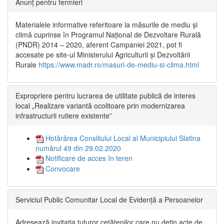
Anunț pentru fermieri
Materialele informative referitoare la măsurile de mediu și
climă cuprinse în Programul Național de Dezvoltare Rurală
(PNDR) 2014 – 2020, aferent Campaniei 2021, pot fi
accesate pe site-ul Ministerului Agriculturii și Dezvoltării
Rurale
https://www.madr.ro/masuri-de-mediu-si-clima.html
Expropriere pentru lucrarea de utilitate publică de interes
local „Realizare variantă ocolitoare prin modernizarea
infrastructurii rutiere existente”
Hotărârea Consiliului Local al Municipiului Slatina
numărul 49 din 29.02.2020
Notificare de acces în teren
Convocare
Serviciul Public Comunitar Local de Evidență a Persoanelor
Adresează invitația tuturor cetățenilor care nu dețin acte de