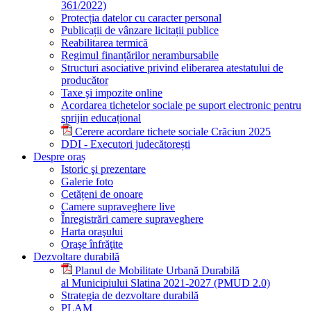
361/2022)
Protecția datelor cu caracter personal
Publicații de vânzare licitații publice
Reabilitarea termică
Regimul finanțărilor nerambursabile
Structuri asociative privind eliberarea atestatului de
producător
Taxe şi impozite online
Acordarea tichetelor sociale pe suport electronic pentru
sprijin educațional
Cerere acordare tichete sociale Crăciun 2025
DDI - Executori judecătorești
Despre oraș
Istoric şi prezentare
Galerie foto
Cetățeni de onoare
Camere supraveghere live
Înregistrări camere supraveghere
Harta oraşului
Oraşe înfrăţite
Dezvoltare durabilă
Planul de Mobilitate Urbană Durabilă
al Municipiului Slatina 2021-2027 (PMUD 2.0)
Strategia de dezvoltare durabilă
PLAM