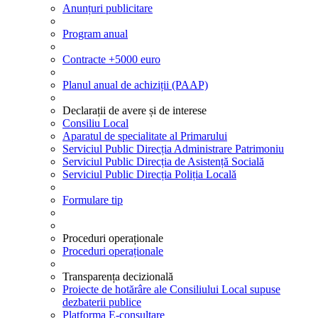
Anunțuri publicitare
Program anual
Contracte +5000 euro
Planul anual de achiziții (PAAP)
Declarații de avere și de interese
Consiliu Local
Aparatul de specialitate al Primarului
Serviciul Public Direcția Administrare Patrimoniu
Serviciul Public Direcția de Asistență Socială
Serviciul Public Direcția Poliția Locală
Formulare tip
Proceduri operaționale
Proceduri operaționale
Transparența decizională
Proiecte de hotărâre ale Consiliului Local supuse
dezbaterii publice
Platforma E-consultare