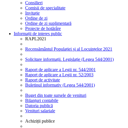
Consilieri
Comisii de specialitate
Invitație
Ordine de zi
Ordine de zi suplimentară
Proiecte de hotărâre
Informații de interes public
RAPL2021
Recensământul Populației și al Locuințelor 2021
Solicitare informații. Legislație (Legea 544/2001)
Raport de aplicare a Legii nr. 544/2001
Raport de aplicare a Legii nr. 52/2003
Raport de activitate
Buletinul informativ (Legea 544/2001)
Buget din toate sursele de venituri
Bilanțuri contabile
Datoria publică
Venituri salariale
Achiziții publice