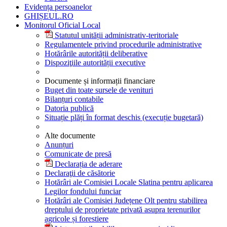
Evidența persoanelor
GHIȘEUL.RO
Monitorul Oficial Local
Statutul unității administrativ-teritoriale
Regulamentele privind procedurile administrative
Hotărârile autorității deliberative
Dispoziţiile autorității executive
Documente și informații financiare
Buget din toate sursele de venituri
Bilanțuri contabile
Datoria publică
Situație plăți în format deschis (execuție bugetară)
Alte documente
Anunțuri
Comunicate de presă
Declarația de aderare
Declaraţii de căsătorie
Hotărâri ale Comisiei Locale Slatina pentru aplicarea
Legilor fondului funciar
Hotărâri ale Comisiei Județene Olt pentru stabilirea
dreptului de proprietate privată asupra terenurilor
agricole și forestiere