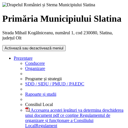
Primăria Municipiului Slatina
Strada Mihail Kogălniceanu, numărul 1, cod 230080, Slatina,
județul Olt
Activează sau dezactivează meniul
Prezentare
Conducere
Organizare
Programe și strategii
SDD / SIDU / PMUD / PAEDC
Rapoarte și studii
Consiliul Local
Accesarea acestei legături va determina deschiderea
unui document pdf ce conține Regulamentul de
organizare și funcționare a Consiliului
Local
Regulament