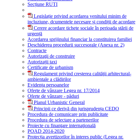
Secțiune RUTI
Legislație privind acordarea venitului minim de
incluziune, dcumentele necesare și condiții de acordare
Cerere acordare tichete sociale în perioada stării de
urgență
Acordarea sprijinului financiar la constituirea familiei
Deschiderea procedurii succesorale (Anexa nr. 2)
Contracte
Autorizaţii de construire
Autorizații taxi
Certificate de urbanism
Regulament privind creşterea calităţii arhitectural-
ambientale a clădirilor
Evidența persoanelor
Oferte de vânzare Legea nr. 17/2014
Oferte de vânzare - păduri
Planul Urbanistic General
Principii ce derivă din jurisprudența CEDO
Procedura de comunicare prin publicitate
Procedura de selectare a partenerilor
Proiecte cu finanţare internaţională
POAD 2014-2020
Protecția avertizorilor în interes public (Legea nr.