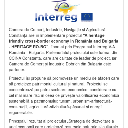
Camera de Comerț, Industrie, Navigație și Agricultură
Constanța are în implementare proiectul
“A heritage
friendly cross-border economy in România and Bulgaria
- HERITAGE RO-BG”
, finanțat prin Programul Interreg V-A
România - Bulgaria. Parteneriatul proiectului este format din
CCINA Constanța, care are calitate de leader de proiect, iar
Camera de Comerț și Industrie Dobrich din Bulgaria este
partener.
Proiectul își propune să promoveze un mediu de afaceri care
să protejeze patrimoniul cultural și natural. Proiectul se
concentrează pe patru sectoare economice, considerate cu
cel mai mare risc în ceea ce privește valorificarea economică
sustenabilă a patrimoniului: turism, urbanism-arhitectură-
construcții, agricultură-silvicultură-pășunat și energii
regenerabile.
Principalul rezultat al proiectului „Strategia de dezvoltare a
unei economii care protejează resursele naturale și culturale