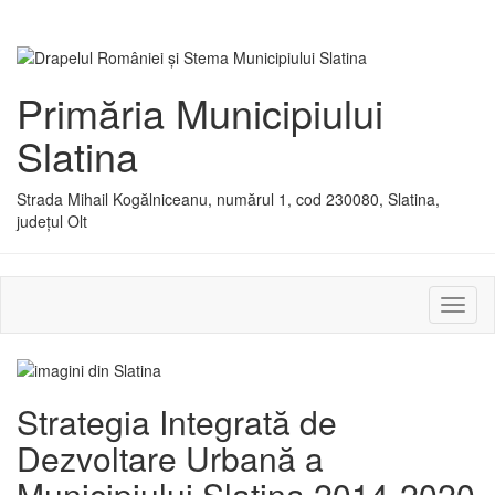
Primăria Municipiului
Slatina
Strada Mihail Kogălniceanu, numărul 1, cod 230080, Slatina,
județul Olt
Activ
sau
dezac
meniu
Strategia Integrată de
Dezvoltare Urbană a
Municipiului Slatina 2014-2020