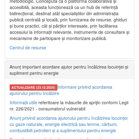
metodologic. Concepută ca o platformă colaborativă și
accesibilă, aceasta funcționează ca un hub de referință
bidirecțional, destinat atât specialiștilor din administrația
publică centrală și locală, prin furnizarea de resurse, ghiduri
și bune practici, cât și părților interesate, prin facilitarea
accesului la informații relevante, instrumente de consultare și
mecanisme de participare și monitorizare publică.
Centrul de resurse
Anunț important acordare ajutor pentru încălzirea locuinței și
supliment pentru energie
Informare privind acordarea
ACTUALIZARE (23.12.2025)
ajutorului pentru încălzire
Informații utile
referitoare la măsurile de sprijin conform Legii
nr. 226/2021 - consumatorul vulnerabil
Anunț privind acordarea ajutorului pentru încălzirea locuinței
cu gaze naturale, energie electrică sau lemne, cărbuni,
combustibili petrolieri și a suplimentului pentru energie