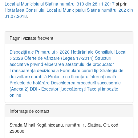
Local al Municipiului Slatina numărul 310 din 28.11.2017
și prin
Hotărârea Consiliului Local al Municipiului Slatina numărul 202 din
31.07.2018
.
Pagini vizitate frecvent
Dispoziţii ale Primarului > 2026
Hotărâri ale Consiliului Local
> 2026
Oferte de vânzare (Legea 17/2014)
Structuri
asociative privind eliberarea atestatului de producător
Transparenţa decizională
Formulare cereri tip
Strategia de
dezvoltare durabilă
Proiecte cu finanţare internaţională
Proiecte de hotărâre
Deschiderea procedurii succesorale
(Anexa 2)
DDI - Executori judecătorești
Taxe şi impozite
online
Informaţii de contact
Strada Mihail Kogălniceanu, numărul 1, Slatina, Olt, cod
230080