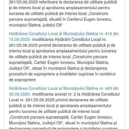
261/25.06.2025 referitoare la declararea de utilitate publică
și de interes local și aprobarea amplasamentului pentru
lucrarea de utilitate publică de interes local „Construire
parcare supraetajată, situată în Cartierul Eugen Ionescu,
municipiul Slatina, județul Olt”
Hotărârea Consiliului Local al Municipiului Slatina nr. 416 din
15.09.2025
- modificarea Hotărârii Consiliului Local nr.
261/25.06.2025 privind declararea de utilitate publică și de
interes local și aprobarea amplasamentului pentru lucrarea
de utilitate publică de interes local „Construire parcare
supraetajată, Cartier Eugen Ionescu, Muncipiul Slatina,
Județul Olt”, situat în municipiul Slatina și declanșarea
procedurii de expropriere a imobilelor cuprinse în coridorul
de expropriere
Hotărârea Consiliului Local al Municipiului Slatina nr. 443 din
30.09.2025
- modificarea anexei nr. 2 la Hotărârea Consiliului
Local nr. 261/25.06.2025 privind declararea de utilitate
publică şi de interes local şi aprobarea amplasamentului
pentru lucrarea de utilitate publică de interes local
„Construire parcare supraetajată, Cartier Eugen Ionescu,
Muncipiul Slatina, Judeţul Olt”, situat în municipiul Slatina şi
declanşarea procedurii de expropriere a imobilelor cuprinse