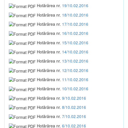
Hotărârea nr.
19/10.02.2016
Hotărârea nr.
18/10.02.2016
Hotărârea nr.
17/10.02.2016
Hotărârea nr.
16/10.02.2016
Hotărârea nr.
15/10.02.2016
Hotărârea nr.
14/10.02.2016
Hotărârea nr.
13/10.02.2016
Hotărârea nr.
12/10.02.2016
Hotărârea nr.
11/10.02.2016
Hotărârea nr.
10/10.02.2016
Hotărârea nr.
9/10.02.2016
Hotărârea nr.
8/10.02.2016
Hotărârea nr.
7/10.02.2016
Hotărârea nr.
6/10.02.2016