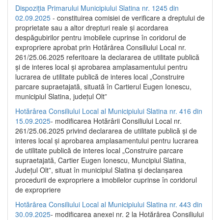
Dispoziția Primarului Municipiului Slatina nr. 1245 din
02.09.2025
- constituirea comisiei de verificare a dreptului de
proprietate sau a altor drepturi reale și acordarea
despăgubirilor pentru imobilele cuprinse în coridorul de
expropriere aprobat prin Hotărârea Consiliului Local nr.
261/25.06.2025 referitoare la declararea de utilitate publică
și de interes local și aprobarea amplasamentului pentru
lucrarea de utilitate publică de interes local „Construire
parcare supraetajată, situată în Cartierul Eugen Ionescu,
municipiul Slatina, județul Olt”
Hotărârea Consiliului Local al Municipiului Slatina nr. 416 din
15.09.2025
- modificarea Hotărârii Consiliului Local nr.
261/25.06.2025 privind declararea de utilitate publică și de
interes local și aprobarea amplasamentului pentru lucrarea
de utilitate publică de interes local „Construire parcare
supraetajată, Cartier Eugen Ionescu, Muncipiul Slatina,
Județul Olt”, situat în municipiul Slatina și declanșarea
procedurii de expropriere a imobilelor cuprinse în coridorul
de expropriere
Hotărârea Consiliului Local al Municipiului Slatina nr. 443 din
30.09.2025
- modificarea anexei nr. 2 la Hotărârea Consiliului