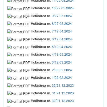
Hotărârea nr.
11/05.08.2024
Hotărârea nr.
10/27.05.2024
Hotărârea nr.
9/27.05.2024
Hotărârea nr.
8/27.05.2024
Hotărârea nr.
7/12.04.2024
Hotărârea nr.
6/12.04.2024
Hotărârea nr.
5/12.04.2024
Hotărârea nr.
4/19.03.2024
Hotărârea nr.
3/12.03.2024
Hotărârea nr.
2/09.02.2024
Hotărârea nr.
1/09.02.2024
Hotărârea nr.
32/21.12.2023
Hotărârea nr.
31/21.12.2023
Hotărârea nr.
30/21.12.2023