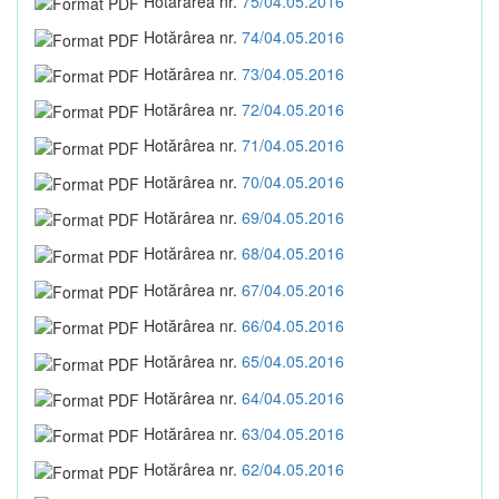
Hotărârea nr.
75/04.05.2016
Hotărârea nr.
74/04.05.2016
Hotărârea nr.
73/04.05.2016
Hotărârea nr.
72/04.05.2016
Hotărârea nr.
71/04.05.2016
Hotărârea nr.
70/04.05.2016
Hotărârea nr.
69/04.05.2016
Hotărârea nr.
68/04.05.2016
Hotărârea nr.
67/04.05.2016
Hotărârea nr.
66/04.05.2016
Hotărârea nr.
65/04.05.2016
Hotărârea nr.
64/04.05.2016
Hotărârea nr.
63/04.05.2016
Hotărârea nr.
62/04.05.2016