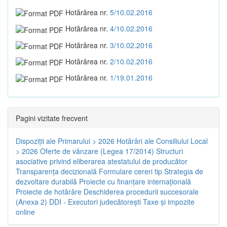
Hotărârea nr.
5/10.02.2016
Hotărârea nr.
4/10.02.2016
Hotărârea nr.
3/10.02.2016
Hotărârea nr.
2/10.02.2016
Hotărârea nr.
1/19.01.2016
Pagini vizitate frecvent
Dispoziţii ale Primarului > 2026
Hotărâri ale Consiliului Local
> 2026
Oferte de vânzare (Legea 17/2014)
Structuri
asociative privind eliberarea atestatului de producător
Transparenţa decizională
Formulare cereri tip
Strategia de
dezvoltare durabilă
Proiecte cu finanţare internaţională
Proiecte de hotărâre
Deschiderea procedurii succesorale
(Anexa 2)
DDI - Executori judecătorești
Taxe şi impozite
online