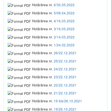
Hotărârea nr.
6/30.05.2022
Hotărârea nr.
5/08.04.2022
Hotărârea nr.
4/16.03.2022
Hotărârea nr.
3/16.03.2022
Hotărârea nr.
2/14.03.2022
Hotărârea nr.
1/24.02.2022
Hotărârea nr.
26/22.12.2021
Hotărârea nr.
25/22.12.2021
Hotărârea nr.
24/22.12.2021
Hotărârea nr.
23/22.12.2021
Hotărârea nr.
22/22.12.2021
Hotărârea nr.
21/22.12.2021
Hotărârea nr.
19 bis/26.10.2021
Hotărârea nr.
19/26.10.2021