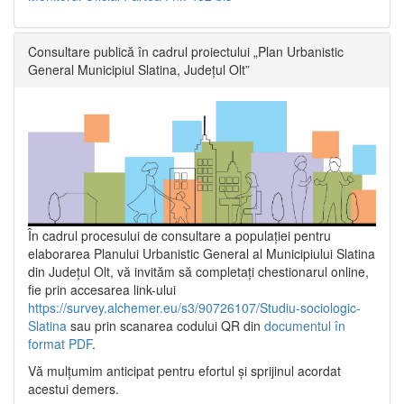
Consultare publică în cadrul proiectului „Plan Urbanistic
General Municipiul Slatina, Județul Olt”
În cadrul procesului de consultare a populaţiei pentru
elaborarea Planului Urbanistic General al Municipiului Slatina
din Județul Olt, vă invităm să completați chestionarul online,
fie prin accesarea link-ului
https://survey.alchemer.eu/s3/90726107/Studiu-sociologic-
Slatina
sau prin scanarea codului QR din
documentul în
format PDF
.
Vă mulţumim anticipat pentru efortul şi sprijinul acordat
acestui demers.