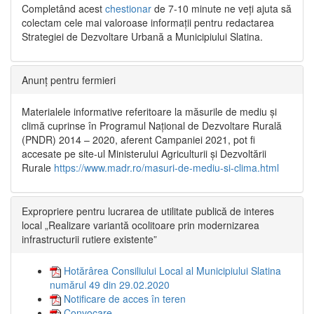
Completând acest
chestionar
de 7-10 minute ne veți ajuta să
colectam cele mai valoroase informații pentru redactarea
Strategiei de Dezvoltare Urbană a Municipiului Slatina.
Anunț pentru fermieri
Materialele informative referitoare la măsurile de mediu și
climă cuprinse în Programul Național de Dezvoltare Rurală
(PNDR) 2014 – 2020, aferent Campaniei 2021, pot fi
accesate pe site-ul Ministerului Agriculturii și Dezvoltării
Rurale
https://www.madr.ro/masuri-de-mediu-si-clima.html
Expropriere pentru lucrarea de utilitate publică de interes
local „Realizare variantă ocolitoare prin modernizarea
infrastructurii rutiere existente”
Hotărârea Consiliului Local al Municipiului Slatina
numărul 49 din 29.02.2020
Notificare de acces în teren
Convocare