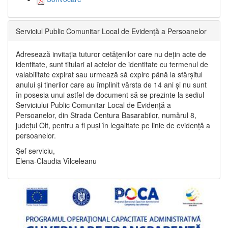
Serviciul Public Comunitar Local de Evidență a Persoanelor
Adresează invitația tuturor cetățenilor care nu dețin acte de
identitate, sunt titulari ai actelor de identitate cu termenul de
valabilitate expirat sau urmează să expire până la sfârșitul
anului și tinerilor care au împlinit vârsta de 14 ani și nu sunt
în posesia unui astfel de document să se prezinte la sediul
Serviciului Public Comunitar Local de Evidență a
Persoanelor, din Strada Centura Basarabilor, numărul 8,
județul Olt, pentru a fi puși în legalitate pe linie de evidență a
persoanelor.
Șef serviciu,
Elena-Claudia Vîlceleanu