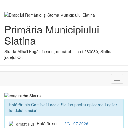
Primăria Municipiului
Slatina
Strada Mihail Kogălniceanu, numărul 1, cod 230080, Slatina,
județul Olt
Activ
sau
dezac
meniu
Hotărâri ale Comisiei Locale Slatina pentru aplicarea Legilor
fondului funciar
Hotărârea nr.
12/31.07.2026