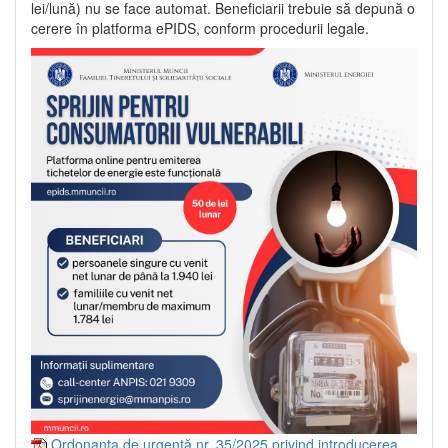
lei/lună) nu se face automat. Beneficiarii trebuie să depună o
cerere în platforma ePIDS, conform procedurii legale.
Ordonanța de urgență nr. 35/2025 privind introducerea