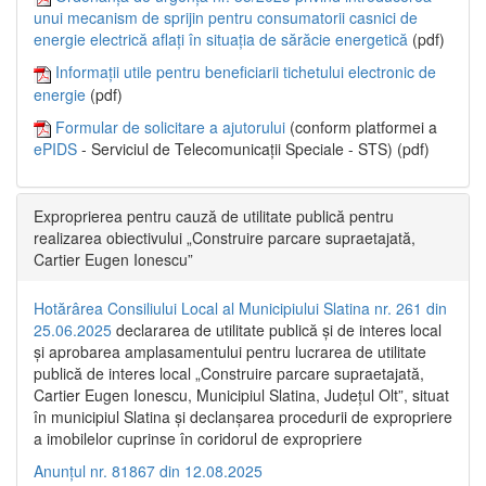
unui mecanism de sprijin pentru consumatorii casnici de
energie electrică aflați în situația de sărăcie energetică
(pdf)
Informații utile pentru beneficiarii tichetului electronic de
energie
(pdf)
Formular de solicitare a ajutorului
(conform platformei a
ePIDS
- Serviciul de Telecomunicații Speciale - STS) (pdf)
Exproprierea pentru cauză de utilitate publică pentru
realizarea obiectivului „Construire parcare supraetajată,
Cartier Eugen Ionescu”
Hotărârea Consiliului Local al Municipiului Slatina nr. 261 din
25.06.2025
declararea de utilitate publică și de interes local
și aprobarea amplasamentului pentru lucrarea de utilitate
publică de interes local „Construire parcare supraetajată,
Cartier Eugen Ionescu, Municipiul Slatina, Județul Olt”, situat
în municipiul Slatina și declanșarea procedurii de expropriere
a imobilelor cuprinse în coridorul de expropriere
Anunțul nr. 81867 din 12.08.2025