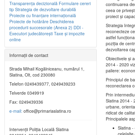
Transparenţa decizională
Formulare cereri
continuarea de
tip
Strategia de dezvoltare durabilă
ceea ce priveşt
Proiecte cu finanţare internaţională
proiect și capac
Proiecte de hotărâre
Deschiderea
Strategia Integ
procedurii succesorale (Anexa 2)
DDI -
reconecteze cent
Executori judecătorești
Taxe şi impozite
astfel funcţiona
online
poziţia de centr
dezvoltarea capi
Informaţii de contact
Obiectivele şi 
2014 - 2020 vize
Strada Mihail Kogălniceanu, numărul 1,
paliere: econom
Slatina, Olt, cod 230080
Principiul de b
Telefon 0249439377, 0249439233
reconectarea ora
Telverde 0349919
Prin intermediu
Slatina 2014 - 
Fax: 0249439336
urbane, orientat
e-mail:
office@primariaslatina.ro
ridicat de calit
Principalele as
Slatina -
Intervenții Poliția Locală Slatina
celelalte