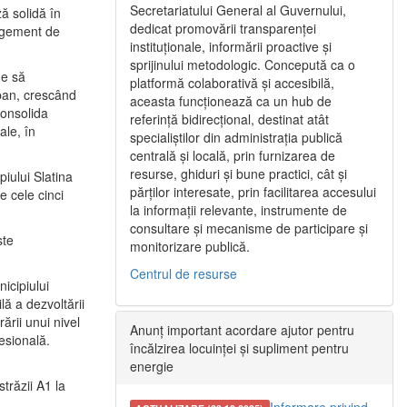
Secretariatului General al Guvernului,
ă solidă în
dedicat promovării transparenței
nagement de
instituționale, informării proactive și
sprijinului metodologic. Concepută ca o
ne să
platformă colaborativă și accesibilă,
urban, crescând
aceasta funcționează ca un hub de
consolida
referință bidirecțional, destinat atât
ale, în
specialiștilor din administrația publică
centrală și locală, prin furnizarea de
resurse, ghiduri și bune practici, cât și
iului Slatina
părților interesate, prin facilitarea accesului
e cele cinci
la informații relevante, instrumente de
consultare și mecanisme de participare și
ste
monitorizare publică.
Centrul de resurse
icipiului
ă a dezvoltării
ării unui nivel
Anunț important acordare ajutor pentru
fesională.
încălzirea locuinței și supliment pentru
energie
trăzii A1 la