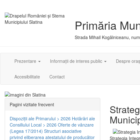
Primăria Muni
Strada Mihail Kogălniceanu, numă
Prezentare
Informații de interes public
Despre ora
Accesibilitate
Contact
Pagini vizitate frecvent
Strateg
Municip
Dispoziţii ale Primarului > 2026
Hotărâri ale
Consiliului Local > 2026
Oferte de vânzare
(Legea 17/2014)
Structuri asociative
privind eliberarea atestatului de producător
Strategia Integ