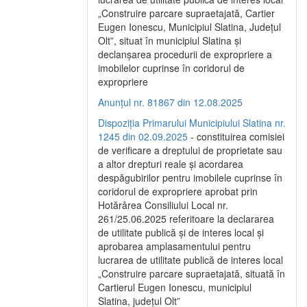
„Construire parcare supraetajată, Cartier
Eugen Ionescu, Municipiul Slatina, Județul
Olt”, situat în municipiul Slatina și
declanșarea procedurii de expropriere a
imobilelor cuprinse în coridorul de
expropriere
Anunțul nr. 81867 din 12.08.2025
Dispoziția Primarului Municipiului Slatina nr.
1245 din 02.09.2025
- constituirea comisiei
de verificare a dreptului de proprietate sau
a altor drepturi reale și acordarea
despăgubirilor pentru imobilele cuprinse în
coridorul de expropriere aprobat prin
Hotărârea Consiliului Local nr.
261/25.06.2025 referitoare la declararea
de utilitate publică și de interes local și
aprobarea amplasamentului pentru
lucrarea de utilitate publică de interes local
„Construire parcare supraetajată, situată în
Cartierul Eugen Ionescu, municipiul
Slatina, județul Olt”