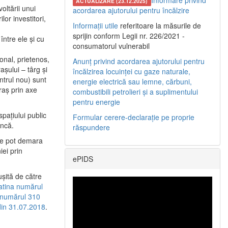
Informare privind
ACTUALIZARE (23.12.2025)
oltării unui
acordarea ajutorului pentru încălzire
or investitori,
Informații utile
referitoare la măsurile de
sprijin conform Legii nr. 226/2021 -
între ele şi cu
consumatorul vulnerabil
etonal, prietenos,
Anunț privind acordarea ajutorului pentru
şului – târg şi
încălzirea locuinței cu gaze naturale,
entrul nou) sunt
energie electrică sau lemne, cărbuni,
raş prin axe
combustibili petrolieri și a suplimentului
pentru energie
spaţiului public
Formular cerere-declarație pe proprie
uncă.
răspundere
 se pot demara
iei prin
ePIDS
uşită de către
latina numărul
a numărul 310
 din 31.07.2018
.