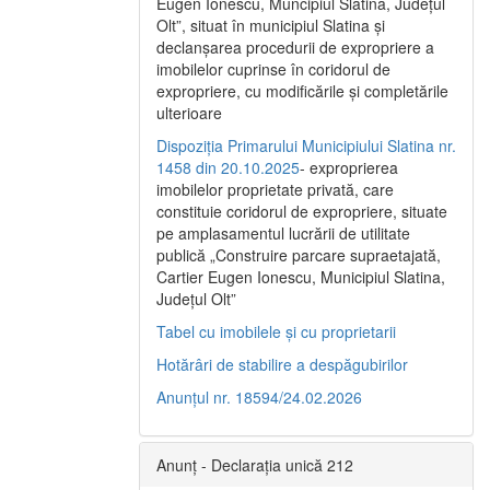
Eugen Ionescu, Muncipiul Slatina, Judeţul
Olt”, situat în municipiul Slatina şi
declanşarea procedurii de expropriere a
imobilelor cuprinse în coridorul de
expropriere, cu modificările şi completările
ulterioare
Dispoziția Primarului Municipiului Slatina nr.
1458 din 20.10.2025
- exproprierea
imobilelor proprietate privată, care
constituie coridorul de expropriere, situate
pe amplasamentul lucrării de utilitate
publică „Construire parcare supraetajată,
Cartier Eugen Ionescu, Municipiul Slatina,
Județul Olt”
Tabel cu imobilele și cu proprietarii
Hotărâri de stabilire a despăgubirilor
Anunțul nr. 18594/24.02.2026
Anunț - Declarația unică 212