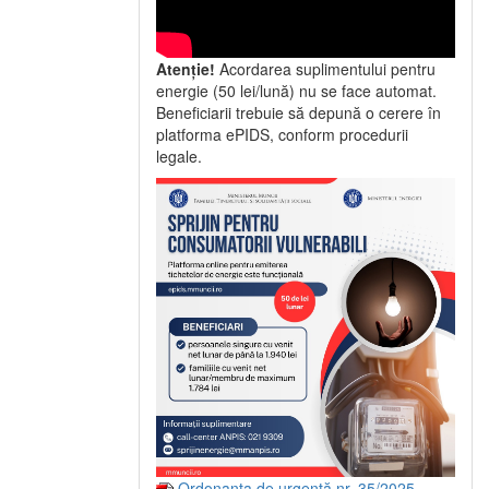
Atenție!
Acordarea suplimentului pentru
energie (50 lei/lună) nu se face automat.
Beneficiarii trebuie să depună o cerere în
platforma ePIDS, conform procedurii
legale.
Ordonanța de urgență nr. 35/2025