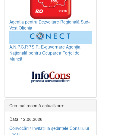
Agenția pentru Dezvoltare Regională Sud-
Vest Oltenia
A.N.P.C.P.P.S.R.
E-guvernare
Agenția
Națională pentru Ocuparea Forței de
Muncă
Cea mai recentă actualizare:
Data: 12.06.2026
Convocări / Invitaţii la şedinţele Consiliului
Local