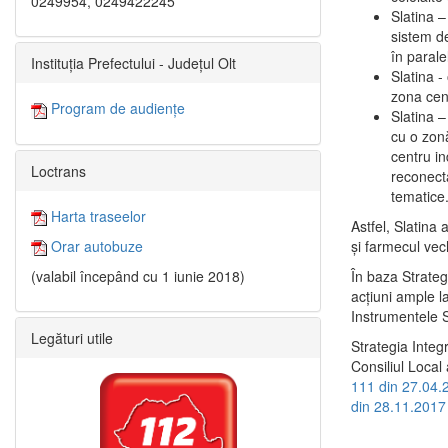
0249954, 0249422245
Slatina –
sistem de
în paralel
Instituția Prefectului - Județul Olt
Slatina -
zona cent
Program de audiențe
Slatina – 
cu o zonă
centru in
Loctrans
reconecta
tematice
Harta traseelor
Astfel, Slatina 
şi farmecul vec
Orar autobuze
În baza Strateg
(valabil începând cu 1 iunie 2018)
acţiuni ample l
Instrumentele S
Legături utile
Strategia Integ
Consiliul Local 
111 din 27.04.
din 28.11.2017