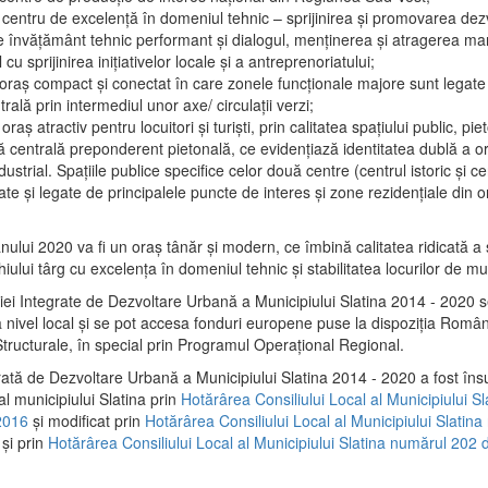
 centru de excelenţă în domeniul tehnic – sprijinirea şi promovarea dezv
 învăţământ tehnic performant şi dialogul, menţinerea şi atragerea maril
 cu sprijinirea iniţiativelor locale şi a antreprenoriatului;
 oraş compact şi conectat în care zonele funcţionale majore sunt legate 
rală prin intermediul unor axe/ circulații verzi;
oraş atractiv pentru locuitori şi turişti, prin calitatea spaţiului public, pi
 centrală preponderent pietonală, ce evidenţiază identitatea dublă a ora
dustrial. Spaţiile publice specifice celor două centre (centrul istoric şi c
te şi legate de principalele puncte de interes şi zone rezidenţiale din o
.
anului 2020 va fi un oraş tânăr şi modern, ce îmbină calitatea ridicată a 
hiului târg cu excelenţa în domeniul tehnic şi stabilitatea locurilor de m
iei Integrate de Dezvoltare Urbană a Municipiului Slatina 2014 - 2020
a nivel local şi se pot accesa fonduri europene puse la dispoziţia Român
tructurale, în special prin Programul Operațional Regional.
rată de Dezvoltare Urbană a Municipiului Slatina 2014 - 2020 a fost îns
al municipiului Slatina prin
Hotărârea Consiliului Local al Municipiului S
2016
și modificat prin
Hotărârea Consiliului Local al Municipiului Slatin
și prin
Hotărârea Consiliului Local al Municipiului Slatina numărul 202