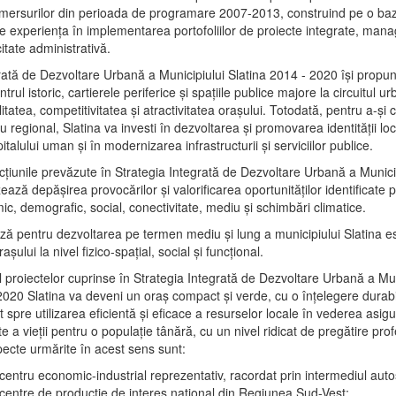
mersurilor din perioada de programare 2007-2013, construind pe o baz
e experienţa în implementarea portofoliilor de proiecte integrate, ma
itate administrativă.
rată de Dezvoltare Urbană a Municipiului Slatina 2014 - 2020 își propu
rul istoric, cartierele periferice şi spaţiile publice majore la circuitul 
litatea, competitivitatea şi atractivitatea oraşului. Totodată, pentru a-şi 
u regional, Slatina va investi în dezvoltarea şi promovarea identităţii loc
talului uman şi în modernizarea infrastructurii şi serviciilor publice.
acţiunile prevăzute în Strategia Integrată de Dezvoltare Urbană a Municip
ază depășirea provocărilor şi valorificarea oportunităţilor identificate p
ic, demografic, social, conectivitate, mediu şi schimbări climatice.
ază pentru dezvoltarea pe termen mediu şi lung a municipiului Slatina e
şului la nivel fizico-spaţial, social şi funcţional.
l proiectelor cuprinse în Strategia Integrată de Dezvoltare Urbană a Mun
2020 Slatina va deveni un oraş compact şi verde, cu o înţelegere durabil
 spre utilizarea eficientă şi eficace a resurselor locale în vederea asigur
ate a vieţii pentru o populaţie tânără, cu un nivel ridicat de pregătire pro
pecte urmărite în acest sens sunt:
 centru economic-industrial reprezentativ, racordat prin intermediul autos
 centre de producţie de interes naţional din Regiunea Sud-Vest;