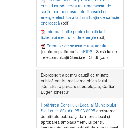
privind introducerea unui mecanism de
sprijin pentru consumatorii casnici de
energie electrică aflați în situația de sărăcie
energetică
(pdf)
Informații utile pentru beneficiarii
tichetului electronic de energie
(pdf)
Formular de solicitare a ajutorului
(conform platformei a
ePIDS
- Serviciul de
Telecomunicații Speciale - STS) (pdf)
Exproprierea pentru cauză de utilitate
publică pentru realizarea obiectivului
„Construire parcare supraetajată, Cartier
Eugen Ionescu”
Hotărârea Consiliului Local al Municipiului
Slatina nr. 261 din 25.06.2025
declararea
de utilitate publică și de interes local și
aprobarea amplasamentului pentru
lucrarea de utilitate publică de interes local