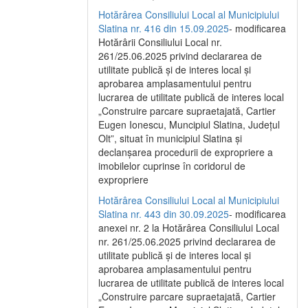
Hotărârea Consiliului Local al Municipiului
Slatina nr. 416 din 15.09.2025
- modificarea
Hotărârii Consiliului Local nr.
261/25.06.2025 privind declararea de
utilitate publică și de interes local și
aprobarea amplasamentului pentru
lucrarea de utilitate publică de interes local
„Construire parcare supraetajată, Cartier
Eugen Ionescu, Muncipiul Slatina, Județul
Olt”, situat în municipiul Slatina și
declanșarea procedurii de expropriere a
imobilelor cuprinse în coridorul de
expropriere
Hotărârea Consiliului Local al Municipiului
Slatina nr. 443 din 30.09.2025
- modificarea
anexei nr. 2 la Hotărârea Consiliului Local
nr. 261/25.06.2025 privind declararea de
utilitate publică şi de interes local şi
aprobarea amplasamentului pentru
lucrarea de utilitate publică de interes local
„Construire parcare supraetajată, Cartier