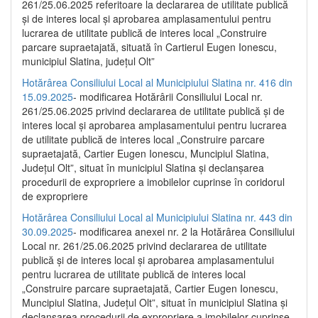
261/25.06.2025 referitoare la declararea de utilitate publică
și de interes local și aprobarea amplasamentului pentru
lucrarea de utilitate publică de interes local „Construire
parcare supraetajată, situată în Cartierul Eugen Ionescu,
municipiul Slatina, județul Olt”
Hotărârea Consiliului Local al Municipiului Slatina nr. 416 din
15.09.2025
- modificarea Hotărârii Consiliului Local nr.
261/25.06.2025 privind declararea de utilitate publică și de
interes local și aprobarea amplasamentului pentru lucrarea
de utilitate publică de interes local „Construire parcare
supraetajată, Cartier Eugen Ionescu, Muncipiul Slatina,
Județul Olt”, situat în municipiul Slatina și declanșarea
procedurii de expropriere a imobilelor cuprinse în coridorul
de expropriere
Hotărârea Consiliului Local al Municipiului Slatina nr. 443 din
30.09.2025
- modificarea anexei nr. 2 la Hotărârea Consiliului
Local nr. 261/25.06.2025 privind declararea de utilitate
publică şi de interes local şi aprobarea amplasamentului
pentru lucrarea de utilitate publică de interes local
„Construire parcare supraetajată, Cartier Eugen Ionescu,
Muncipiul Slatina, Judeţul Olt”, situat în municipiul Slatina şi
declanşarea procedurii de expropriere a imobilelor cuprinse