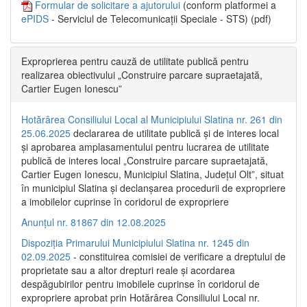
Formular de solicitare a ajutorului
(conform platformei a
ePIDS
- Serviciul de Telecomunicații Speciale - STS) (pdf)
Exproprierea pentru cauză de utilitate publică pentru
realizarea obiectivului „Construire parcare supraetajată,
Cartier Eugen Ionescu”
Hotărârea Consiliului Local al Municipiului Slatina nr. 261 din
25.06.2025
declararea de utilitate publică și de interes local
și aprobarea amplasamentului pentru lucrarea de utilitate
publică de interes local „Construire parcare supraetajată,
Cartier Eugen Ionescu, Municipiul Slatina, Județul Olt”, situat
în municipiul Slatina și declanșarea procedurii de expropriere
a imobilelor cuprinse în coridorul de expropriere
Anunțul nr. 81867 din 12.08.2025
Dispoziția Primarului Municipiului Slatina nr. 1245 din
02.09.2025
- constituirea comisiei de verificare a dreptului de
proprietate sau a altor drepturi reale și acordarea
despăgubirilor pentru imobilele cuprinse în coridorul de
expropriere aprobat prin Hotărârea Consiliului Local nr.