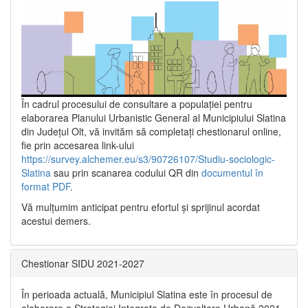
În cadrul procesului de consultare a populaţiei pentru
elaborarea Planului Urbanistic General al Municipiului Slatina
din Județul Olt, vă invităm să completați chestionarul online,
fie prin accesarea link-ului
https://survey.alchemer.eu/s3/90726107/Studiu-sociologic-
Slatina
sau prin scanarea codului QR din
documentul în
format PDF
.
Vă mulţumim anticipat pentru efortul şi sprijinul acordat
acestui demers.
Chestionar SIDU 2021-2027
În perioada actuală, Municipiul Slatina este în procesul de
elaborare a Strategiei Integrate de Dezvoltare Urbană 2021‐