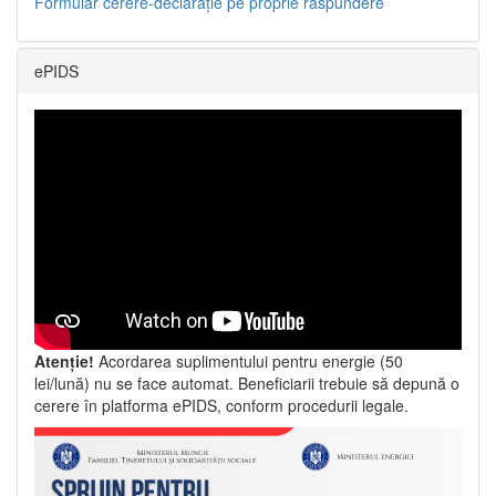
Formular cerere-declarație pe proprie răspundere
ePIDS
Atenție!
Acordarea suplimentului pentru energie (50
lei/lună) nu se face automat. Beneficiarii trebuie să depună o
cerere în platforma ePIDS, conform procedurii legale.