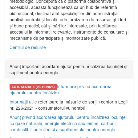
metodologic. Concepută ca o platformă colaborativă și
accesibilă, aceasta funcționează ca un hub de referință
bidirecțional, destinat atât specialiștilor din administrația
publică centrală și locală, prin furnizarea de resurse, ghiduri
și bune practici, cât și părților interesate, prin facilitarea
accesului la informații relevante, instrumente de consultare și
mecanisme de participare și monitorizare publică.
Centrul de resurse
Anunț important acordare ajutor pentru încălzirea locuinței și
supliment pentru energie
Informare privind acordarea
ACTUALIZARE (23.12.2025)
ajutorului pentru încălzire
Informații utile
referitoare la măsurile de sprijin conform Legii
nr. 226/2021 - consumatorul vulnerabil
Anunț privind acordarea ajutorului pentru încălzirea locuinței
cu gaze naturale, energie electrică sau lemne, cărbuni,
combustibili petrolieri și a suplimentului pentru energie