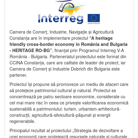
Camera de Comerț, Industrie, Navigație și Agricultură
Constanța are în implementare proiectul
“A heritage
friendly cross-border economy in România and Bulgaria
- HERITAGE RO-BG”
, finanțat prin Programul Interreg V-A
România - Bulgaria. Parteneriatul proiectului este format din
CCINA Constanța, care are calitate de leader de proiect, iar
Camera de Comerț și Industrie Dobrich din Bulgaria este
partener.
Proiectul își propune să promoveze un mediu de afaceri care
să protejeze patrimoniul cultural și natural. Proiectul se
concentrează pe patru sectoare economice, considerate cu
cel mai mare risc în ceea ce privește valorificarea economică
sustenabilă a patrimoniului: turism, urbanism-arhitectură-
construcții, agricultură-silvicultură-pășunat și energii
regenerabile.
Principalul rezultat al proiectului „Strategia de dezvoltare a
unei economii care protejează resursele naturale și culturale