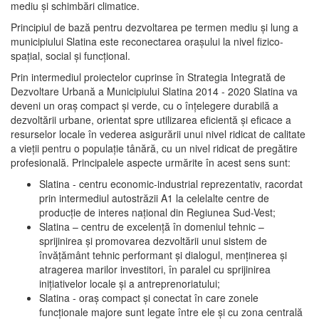
mediu şi schimbări climatice.
Principiul de bază pentru dezvoltarea pe termen mediu şi lung a
municipiului Slatina este reconectarea oraşului la nivel fizico-
spaţial, social şi funcţional.
Prin intermediul proiectelor cuprinse în Strategia Integrată de
Dezvoltare Urbană a Municipiului Slatina 2014 - 2020 Slatina va
deveni un oraş compact şi verde, cu o înţelegere durabilă a
dezvoltării urbane, orientat spre utilizarea eficientă şi eficace a
resurselor locale în vederea asigurării unui nivel ridicat de calitate
a vieţii pentru o populaţie tânără, cu un nivel ridicat de pregătire
profesională. Principalele aspecte urmărite în acest sens sunt:
Slatina - centru economic-industrial reprezentativ, racordat
prin intermediul autostrăzii A1 la celelalte centre de
producţie de interes naţional din Regiunea Sud-Vest;
Slatina – centru de excelenţă în domeniul tehnic –
sprijinirea şi promovarea dezvoltării unui sistem de
învăţământ tehnic performant şi dialogul, menţinerea şi
atragerea marilor investitori, în paralel cu sprijinirea
iniţiativelor locale şi a antreprenoriatului;
Slatina - oraş compact şi conectat în care zonele
funcţionale majore sunt legate între ele şi cu zona centrală