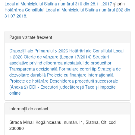
Local al Municipiului Slatina numărul 310 din 28.11.2017
și prin
Hotărârea Consiliului Local al Municipiului Slatina numărul 202 din
31.07.2018
.
Pagini vizitate frecvent
Dispoziţii ale Primarului > 2026
Hotărâri ale Consiliului Local
> 2026
Oferte de vânzare (Legea 17/2014)
Structuri
asociative privind eliberarea atestatului de producător
Transparenţa decizională
Formulare cereri tip
Strategia de
dezvoltare durabilă
Proiecte cu finanţare internaţională
Proiecte de hotărâre
Deschiderea procedurii succesorale
(Anexa 2)
DDI - Executori judecătorești
Taxe şi impozite
online
Informaţii de contact
Strada Mihail Kogălniceanu, numărul 1, Slatina, Olt, cod
230080