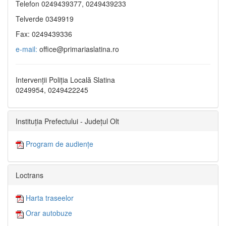
Telefon 0249439377, 0249439233
Telverde 0349919
Fax: 0249439336
e-mail:
office@primariaslatina.ro
Intervenții Poliția Locală Slatina
0249954, 0249422245
Instituția Prefectului - Județul Olt
Program de audiențe
Loctrans
Harta traseelor
Orar autobuze