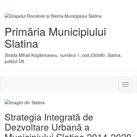
Primăria Municipiului
Slatina
Strada Mihail Kogălniceanu, numărul 1, cod 230080, Slatina,
județul Olt
Activ
sau
dezac
meniu
Strategia Integrată de
Dezvoltare Urbană a
Municipiului Slatina 2014-2020