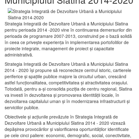
Strategia Integrată de Dezvoltare Urbană a Municipiului Slatina
pentru perioada 2014 -2020 vine în continuarea demersurilor din
perioada de programare 2007-2013, construind pe o bază solidă
în ceea ce priveşte experienţa în implementarea portofoliilor de
proiecte integrate, management de proiect și capacitate
administrativă.
Strategia Integrată de Dezvoltare Urbană a Municipiului Slatina
2014 - 2020 își propune să reconecteze centrul istoric, cartierele
periferice şi spaţiile publice majore la circuitul urban, crescând
astfel funcţionalitatea, competitivitatea şi atractivitatea oraşului.
Totodată, pentru a-şi consolida poziţia de centru regional, Slatina
va investi în dezvoltarea şi promovarea identităţii locale, în
dezvoltarea capitalului uman şi în modernizarea infrastructurii şi
serviciilor publice.
Obiectivele şi acţiunile prevăzute în Strategia Integrată de
Dezvoltare Urbană a Municipiului Slatina 2014 - 2020 vizează
depășirea provocărilor şi valorificarea oportunităţilor identificate
pe cele cinci paliere: economic, demografic, social, conectivitate,