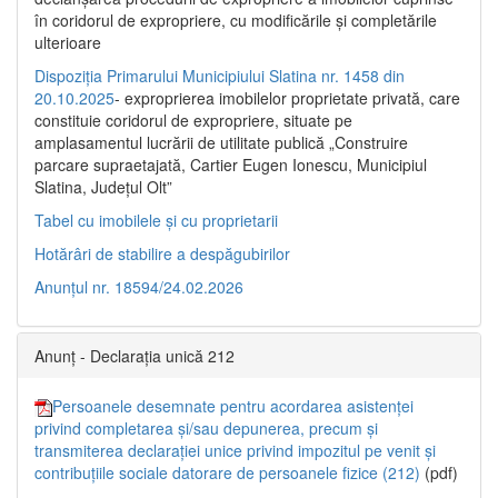
în coridorul de expropriere, cu modificările şi completările
ulterioare
Dispoziția Primarului Municipiului Slatina nr. 1458 din
20.10.2025
- exproprierea imobilelor proprietate privată, care
constituie coridorul de expropriere, situate pe
amplasamentul lucrării de utilitate publică „Construire
parcare supraetajată, Cartier Eugen Ionescu, Municipiul
Slatina, Județul Olt”
Tabel cu imobilele și cu proprietarii
Hotărâri de stabilire a despăgubirilor
Anunțul nr. 18594/24.02.2026
Anunț - Declarația unică 212
Persoanele desemnate pentru acordarea asistenței
privind completarea și/sau depunerea, precum și
transmiterea declarației unice privind impozitul pe venit și
contribuțiile sociale datorare de persoanele fizice (212)
(pdf)