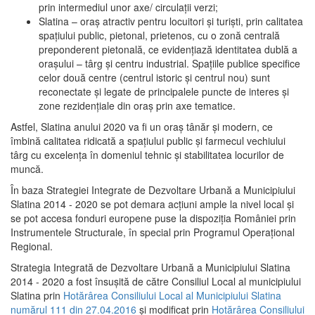
prin intermediul unor axe/ circulații verzi;
Slatina – oraş atractiv pentru locuitori şi turişti, prin calitatea
spaţiului public, pietonal, prietenos, cu o zonă centrală
preponderent pietonală, ce evidenţiază identitatea dublă a
oraşului – târg şi centru industrial. Spaţiile publice specifice
celor două centre (centrul istoric şi centrul nou) sunt
reconectate şi legate de principalele puncte de interes şi
zone rezidenţiale din oraş prin axe tematice.
Astfel, Slatina anului 2020 va fi un oraş tânăr şi modern, ce
îmbină calitatea ridicată a spaţiului public şi farmecul vechiului
târg cu excelenţa în domeniul tehnic şi stabilitatea locurilor de
muncă.
În baza Strategiei Integrate de Dezvoltare Urbană a Municipiului
Slatina 2014 - 2020 se pot demara acţiuni ample la nivel local şi
se pot accesa fonduri europene puse la dispoziţia României prin
Instrumentele Structurale, în special prin Programul Operațional
Regional.
Strategia Integrată de Dezvoltare Urbană a Municipiului Slatina
2014 - 2020 a fost însuşită de către Consiliul Local al municipiului
Slatina prin
Hotărârea Consiliului Local al Municipiului Slatina
numărul 111 din 27.04.2016
și modificat prin
Hotărârea Consiliului