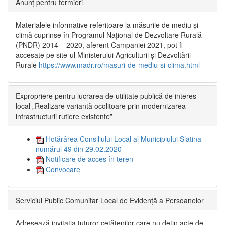
Anunț pentru fermieri
Materialele informative referitoare la măsurile de mediu și
climă cuprinse în Programul Național de Dezvoltare Rurală
(PNDR) 2014 – 2020, aferent Campaniei 2021, pot fi
accesate pe site-ul Ministerului Agriculturii și Dezvoltării
Rurale
https://www.madr.ro/masuri-de-mediu-si-clima.html
Expropriere pentru lucrarea de utilitate publică de interes
local „Realizare variantă ocolitoare prin modernizarea
infrastructurii rutiere existente”
Hotărârea Consiliului Local al Municipiului Slatina
numărul 49 din 29.02.2020
Notificare de acces în teren
Convocare
Serviciul Public Comunitar Local de Evidență a Persoanelor
Adresează invitația tuturor cetățenilor care nu dețin acte de