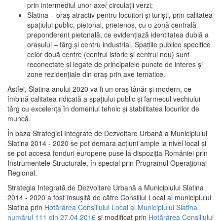
prin intermediul unor axe/ circulații verzi;
Slatina – oraş atractiv pentru locuitori şi turişti, prin calitatea
spaţiului public, pietonal, prietenos, cu o zonă centrală
preponderent pietonală, ce evidenţiază identitatea dublă a
oraşului – târg şi centru industrial. Spaţiile publice specifice
celor două centre (centrul istoric şi centrul nou) sunt
reconectate şi legate de principalele puncte de interes şi
zone rezidenţiale din oraş prin axe tematice.
Astfel, Slatina anului 2020 va fi un oraş tânăr şi modern, ce
îmbină calitatea ridicată a spaţiului public şi farmecul vechiului
târg cu excelenţa în domeniul tehnic şi stabilitatea locurilor de
muncă.
În baza Strategiei Integrate de Dezvoltare Urbană a Municipiului
Slatina 2014 - 2020 se pot demara acţiuni ample la nivel local şi
se pot accesa fonduri europene puse la dispoziţia României prin
Instrumentele Structurale, în special prin Programul Operațional
Regional.
Strategia Integrată de Dezvoltare Urbană a Municipiului Slatina
2014 - 2020 a fost însuşită de către Consiliul Local al municipiului
Slatina prin
Hotărârea Consiliului Local al Municipiului Slatina
numărul 111 din 27.04.2016
și modificat prin
Hotărârea Consiliului