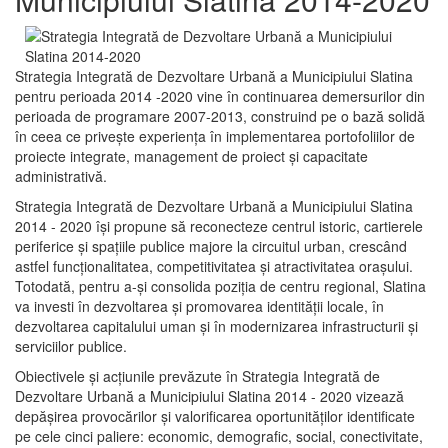
Strategia Integrată de Dezvoltare Urbană a Municipiului Slatina
pentru perioada 2014 -2020 vine în continuarea demersurilor din
perioada de programare 2007-2013, construind pe o bază solidă
în ceea ce priveşte experienţa în implementarea portofoliilor de
proiecte integrate, management de proiect și capacitate
administrativă.
Strategia Integrată de Dezvoltare Urbană a Municipiului Slatina
2014 - 2020 își propune să reconecteze centrul istoric, cartierele
periferice şi spaţiile publice majore la circuitul urban, crescând
astfel funcţionalitatea, competitivitatea şi atractivitatea oraşului.
Totodată, pentru a-şi consolida poziţia de centru regional, Slatina
va investi în dezvoltarea şi promovarea identităţii locale, în
dezvoltarea capitalului uman şi în modernizarea infrastructurii şi
serviciilor publice.
Obiectivele şi acţiunile prevăzute în Strategia Integrată de
Dezvoltare Urbană a Municipiului Slatina 2014 - 2020 vizează
depășirea provocărilor şi valorificarea oportunităţilor identificate
pe cele cinci paliere: economic, demografic, social, conectivitate,