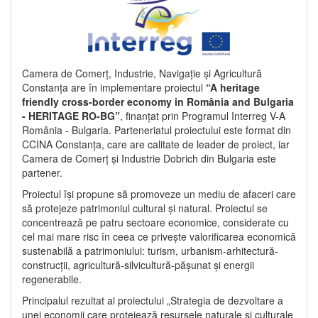
Camera de Comerț, Industrie, Navigație și Agricultură
Constanța are în implementare proiectul
“A heritage
friendly cross-border economy in România and Bulgaria
- HERITAGE RO-BG”
, finanțat prin Programul Interreg V-A
România - Bulgaria. Parteneriatul proiectului este format din
CCINA Constanța, care are calitate de leader de proiect, iar
Camera de Comerț și Industrie Dobrich din Bulgaria este
partener.
Proiectul își propune să promoveze un mediu de afaceri care
să protejeze patrimoniul cultural și natural. Proiectul se
concentrează pe patru sectoare economice, considerate cu
cel mai mare risc în ceea ce privește valorificarea economică
sustenabilă a patrimoniului: turism, urbanism-arhitectură-
construcții, agricultură-silvicultură-pășunat și energii
regenerabile.
Principalul rezultat al proiectului „Strategia de dezvoltare a
unei economii care protejează resursele naturale și culturale