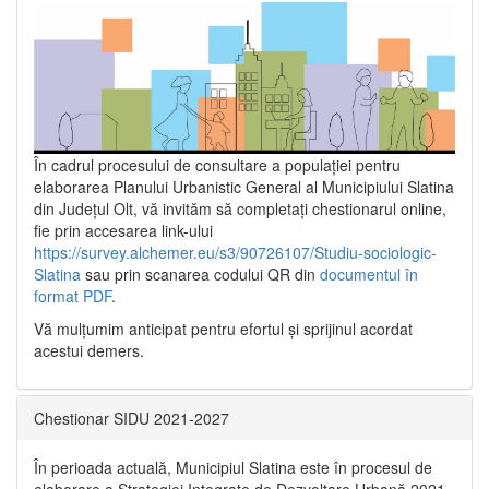
În cadrul procesului de consultare a populaţiei pentru
elaborarea Planului Urbanistic General al Municipiului Slatina
din Județul Olt, vă invităm să completați chestionarul online,
fie prin accesarea link-ului
https://survey.alchemer.eu/s3/90726107/Studiu-sociologic-
Slatina
sau prin scanarea codului QR din
documentul în
format PDF
.
Vă mulţumim anticipat pentru efortul şi sprijinul acordat
acestui demers.
Chestionar SIDU 2021-2027
În perioada actuală, Municipiul Slatina este în procesul de
elaborare a Strategiei Integrate de Dezvoltare Urbană 2021‐