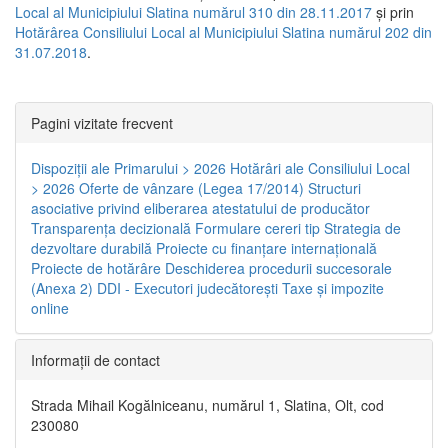
Local al Municipiului Slatina numărul 310 din 28.11.2017
și prin
Hotărârea Consiliului Local al Municipiului Slatina numărul 202 din
31.07.2018
.
Pagini vizitate frecvent
Dispoziţii ale Primarului > 2026
Hotărâri ale Consiliului Local
> 2026
Oferte de vânzare (Legea 17/2014)
Structuri
asociative privind eliberarea atestatului de producător
Transparenţa decizională
Formulare cereri tip
Strategia de
dezvoltare durabilă
Proiecte cu finanţare internaţională
Proiecte de hotărâre
Deschiderea procedurii succesorale
(Anexa 2)
DDI - Executori judecătorești
Taxe şi impozite
online
Informaţii de contact
Strada Mihail Kogălniceanu, numărul 1, Slatina, Olt, cod
230080