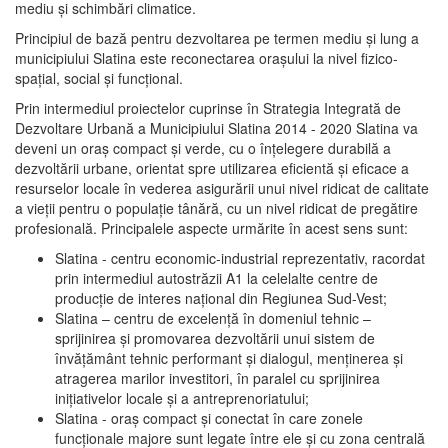
mediu şi schimbări climatice.
Principiul de bază pentru dezvoltarea pe termen mediu şi lung a
municipiului Slatina este reconectarea oraşului la nivel fizico-
spaţial, social şi funcţional.
Prin intermediul proiectelor cuprinse în Strategia Integrată de
Dezvoltare Urbană a Municipiului Slatina 2014 - 2020 Slatina va
deveni un oraş compact şi verde, cu o înţelegere durabilă a
dezvoltării urbane, orientat spre utilizarea eficientă şi eficace a
resurselor locale în vederea asigurării unui nivel ridicat de calitate
a vieţii pentru o populaţie tânără, cu un nivel ridicat de pregătire
profesională. Principalele aspecte urmărite în acest sens sunt:
Slatina - centru economic-industrial reprezentativ, racordat
prin intermediul autostrăzii A1 la celelalte centre de
producţie de interes naţional din Regiunea Sud-Vest;
Slatina – centru de excelenţă în domeniul tehnic –
sprijinirea şi promovarea dezvoltării unui sistem de
învăţământ tehnic performant şi dialogul, menţinerea şi
atragerea marilor investitori, în paralel cu sprijinirea
iniţiativelor locale şi a antreprenoriatului;
Slatina - oraş compact şi conectat în care zonele
funcţionale majore sunt legate între ele şi cu zona centrală