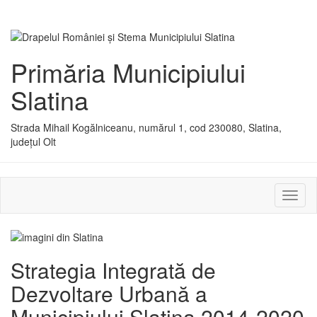
Primăria Municipiului
Slatina
Strada Mihail Kogălniceanu, numărul 1, cod 230080, Slatina,
județul Olt
Activ
sau
dezac
meniu
Strategia Integrată de
Dezvoltare Urbană a
Municipiului Slatina 2014-2020