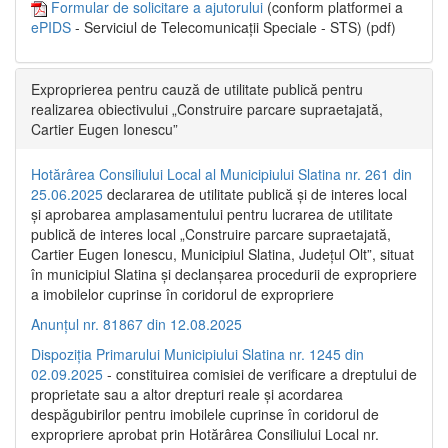
Formular de solicitare a ajutorului
(conform platformei a
ePIDS
- Serviciul de Telecomunicații Speciale - STS) (pdf)
Exproprierea pentru cauză de utilitate publică pentru
realizarea obiectivului „Construire parcare supraetajată,
Cartier Eugen Ionescu”
Hotărârea Consiliului Local al Municipiului Slatina nr. 261 din
25.06.2025
declararea de utilitate publică și de interes local
și aprobarea amplasamentului pentru lucrarea de utilitate
publică de interes local „Construire parcare supraetajată,
Cartier Eugen Ionescu, Municipiul Slatina, Județul Olt”, situat
în municipiul Slatina și declanșarea procedurii de expropriere
a imobilelor cuprinse în coridorul de expropriere
Anunțul nr. 81867 din 12.08.2025
Dispoziția Primarului Municipiului Slatina nr. 1245 din
02.09.2025
- constituirea comisiei de verificare a dreptului de
proprietate sau a altor drepturi reale și acordarea
despăgubirilor pentru imobilele cuprinse în coridorul de
expropriere aprobat prin Hotărârea Consiliului Local nr.