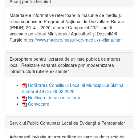
Anunț pentru fermieri
Materialele informative referitoare la măsurile de mediu și
climă cuprinse în Programul Național de Dezvoltare Rurală
(PNDR) 2014 – 2020, aferent Campaniei 2021, pot fi
accesate pe site-ul Ministerului Agriculturii și Dezvoltării
Rurale
https://www.madr.ro/masuri-de-mediu-si-clima.html
Expropriere pentru lucrarea de utilitate publică de interes
local „Realizare variantă ocolitoare prin modernizarea
infrastructurii rutiere existente”
Hotărârea Consiliului Local al Municipiului Slatina
numărul 49 din 29.02.2020
Notificare de acces în teren
Convocare
Serviciul Public Comunitar Local de Evidență a Persoanelor
Adresează invitația tuturor cetățenilor care nu dețin acte de