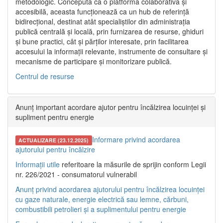
metodologic. Concepută ca o platformă colaborativă și
accesibilă, aceasta funcționează ca un hub de referință
bidirecțional, destinat atât specialiștilor din administrația
publică centrală și locală, prin furnizarea de resurse, ghiduri
și bune practici, cât și părților interesate, prin facilitarea
accesului la informații relevante, instrumente de consultare și
mecanisme de participare și monitorizare publică.
Centrul de resurse
Anunț important acordare ajutor pentru încălzirea locuinței și
supliment pentru energie
Informare privind acordarea
ACTUALIZARE (23.12.2025)
ajutorului pentru încălzire
Informații utile
referitoare la măsurile de sprijin conform Legii
nr. 226/2021 - consumatorul vulnerabil
Anunț privind acordarea ajutorului pentru încălzirea locuinței
cu gaze naturale, energie electrică sau lemne, cărbuni,
combustibili petrolieri și a suplimentului pentru energie