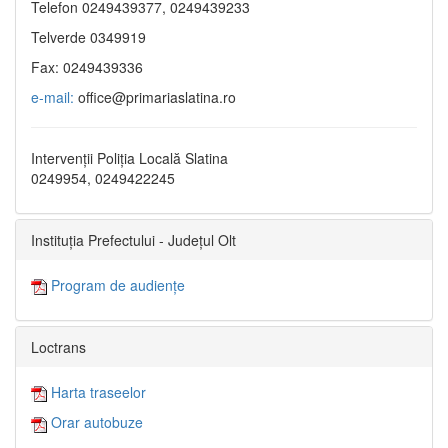
Telefon 0249439377, 0249439233
Telverde 0349919
Fax: 0249439336
e-mail:
office@primariaslatina.ro
Intervenții Poliția Locală Slatina
0249954, 0249422245
Instituția Prefectului - Județul Olt
Program de audiențe
Loctrans
Harta traseelor
Orar autobuze