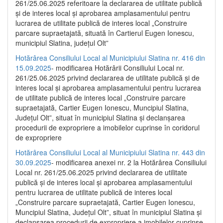
261/25.06.2025 referitoare la declararea de utilitate publică
și de interes local și aprobarea amplasamentului pentru
lucrarea de utilitate publică de interes local „Construire
parcare supraetajată, situată în Cartierul Eugen Ionescu,
municipiul Slatina, județul Olt”
Hotărârea Consiliului Local al Municipiului Slatina nr. 416 din
15.09.2025
- modificarea Hotărârii Consiliului Local nr.
261/25.06.2025 privind declararea de utilitate publică și de
interes local și aprobarea amplasamentului pentru lucrarea
de utilitate publică de interes local „Construire parcare
supraetajată, Cartier Eugen Ionescu, Muncipiul Slatina,
Județul Olt”, situat în municipiul Slatina și declanșarea
procedurii de expropriere a imobilelor cuprinse în coridorul
de expropriere
Hotărârea Consiliului Local al Municipiului Slatina nr. 443 din
30.09.2025
- modificarea anexei nr. 2 la Hotărârea Consiliului
Local nr. 261/25.06.2025 privind declararea de utilitate
publică şi de interes local şi aprobarea amplasamentului
pentru lucrarea de utilitate publică de interes local
„Construire parcare supraetajată, Cartier Eugen Ionescu,
Muncipiul Slatina, Judeţul Olt”, situat în municipiul Slatina şi
declanşarea procedurii de expropriere a imobilelor cuprinse