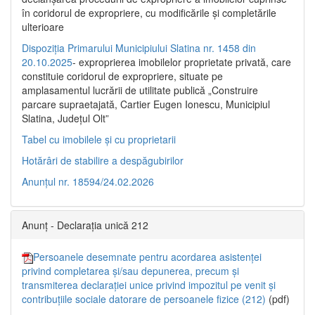
în coridorul de expropriere, cu modificările şi completările
ulterioare
Dispoziția Primarului Municipiului Slatina nr. 1458 din
20.10.2025
- exproprierea imobilelor proprietate privată, care
constituie coridorul de expropriere, situate pe
amplasamentul lucrării de utilitate publică „Construire
parcare supraetajată, Cartier Eugen Ionescu, Municipiul
Slatina, Județul Olt”
Tabel cu imobilele și cu proprietarii
Hotărâri de stabilire a despăgubirilor
Anunțul nr. 18594/24.02.2026
Anunț - Declarația unică 212
Persoanele desemnate pentru acordarea asistenței
privind completarea și/sau depunerea, precum și
transmiterea declarației unice privind impozitul pe venit și
contribuțiile sociale datorare de persoanele fizice (212)
(pdf)