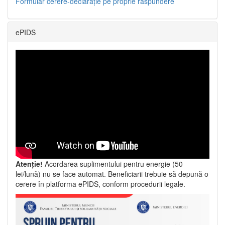
Formular cerere-declarație pe proprie răspundere
ePIDS
Atenție!
Acordarea suplimentului pentru energie (50
lei/lună) nu se face automat. Beneficiarii trebuie să depună o
cerere în platforma ePIDS, conform procedurii legale.