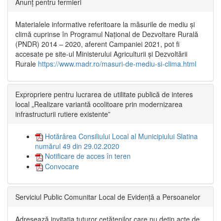
Anunț pentru fermieri
Materialele informative referitoare la măsurile de mediu și
climă cuprinse în Programul Național de Dezvoltare Rurală
(PNDR) 2014 – 2020, aferent Campaniei 2021, pot fi
accesate pe site-ul Ministerului Agriculturii și Dezvoltării
Rurale
https://www.madr.ro/masuri-de-mediu-si-clima.html
Expropriere pentru lucrarea de utilitate publică de interes
local „Realizare variantă ocolitoare prin modernizarea
infrastructurii rutiere existente”
Hotărârea Consiliului Local al Municipiului Slatina
numărul 49 din 29.02.2020
Notificare de acces în teren
Convocare
Serviciul Public Comunitar Local de Evidență a Persoanelor
Adresează invitația tuturor cetățenilor care nu dețin acte de