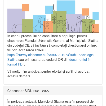
În cadrul procesului de consultare a populaţiei pentru
elaborarea Planului Urbanistic General al Municipiului Slatina
din Județul Olt, vă invităm să completați chestionarul online,
fie prin accesarea link-ului
https://survey.alchemer.eu/s3/90726107/Studiu-sociologic-
Slatina
sau prin scanarea codului QR din
documentul în
format PDF
.
Vă mulţumim anticipat pentru efortul şi sprijinul acordat
acestui demers.
Chestionar SIDU 2021-2027
În perioada actuală, Municipiul Slatina este în procesul de
elaborare a Strategiei Integrate de Dezvoltare Urbană 2021‐