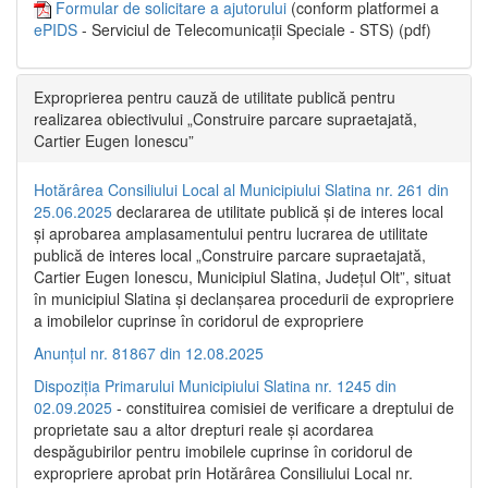
Formular de solicitare a ajutorului
(conform platformei a
ePIDS
- Serviciul de Telecomunicații Speciale - STS) (pdf)
Exproprierea pentru cauză de utilitate publică pentru
realizarea obiectivului „Construire parcare supraetajată,
Cartier Eugen Ionescu”
Hotărârea Consiliului Local al Municipiului Slatina nr. 261 din
25.06.2025
declararea de utilitate publică și de interes local
și aprobarea amplasamentului pentru lucrarea de utilitate
publică de interes local „Construire parcare supraetajată,
Cartier Eugen Ionescu, Municipiul Slatina, Județul Olt”, situat
în municipiul Slatina și declanșarea procedurii de expropriere
a imobilelor cuprinse în coridorul de expropriere
Anunțul nr. 81867 din 12.08.2025
Dispoziția Primarului Municipiului Slatina nr. 1245 din
02.09.2025
- constituirea comisiei de verificare a dreptului de
proprietate sau a altor drepturi reale și acordarea
despăgubirilor pentru imobilele cuprinse în coridorul de
expropriere aprobat prin Hotărârea Consiliului Local nr.