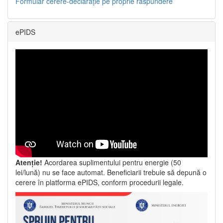
Formular cerere-declarație pe proprie răspundere
ePIDS
Atenție!
Acordarea suplimentului pentru energie (50
lei/lună) nu se face automat. Beneficiarii trebuie să depună o
cerere în platforma ePIDS, conform procedurii legale.