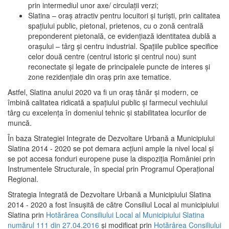
prin intermediul unor axe/ circulații verzi;
Slatina – oraş atractiv pentru locuitori şi turişti, prin calitatea
spaţiului public, pietonal, prietenos, cu o zonă centrală
preponderent pietonală, ce evidenţiază identitatea dublă a
oraşului – târg şi centru industrial. Spaţiile publice specifice
celor două centre (centrul istoric şi centrul nou) sunt
reconectate şi legate de principalele puncte de interes şi
zone rezidenţiale din oraş prin axe tematice.
Astfel, Slatina anului 2020 va fi un oraş tânăr şi modern, ce
îmbină calitatea ridicată a spaţiului public şi farmecul vechiului
târg cu excelenţa în domeniul tehnic şi stabilitatea locurilor de
muncă.
În baza Strategiei Integrate de Dezvoltare Urbană a Municipiului
Slatina 2014 - 2020 se pot demara acţiuni ample la nivel local şi
se pot accesa fonduri europene puse la dispoziţia României prin
Instrumentele Structurale, în special prin Programul Operațional
Regional.
Strategia Integrată de Dezvoltare Urbană a Municipiului Slatina
2014 - 2020 a fost însuşită de către Consiliul Local al municipiului
Slatina prin
Hotărârea Consiliului Local al Municipiului Slatina
numărul 111 din 27.04.2016
și modificat prin
Hotărârea Consiliului