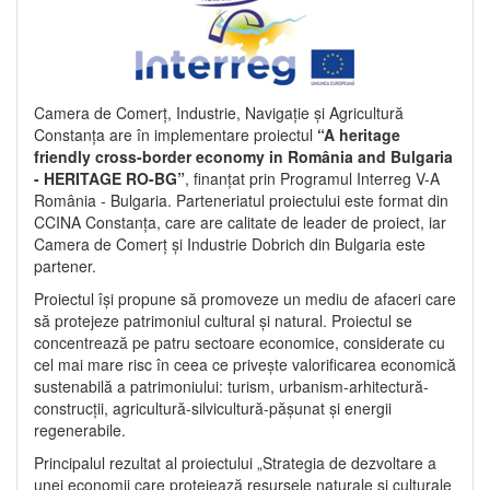
Camera de Comerț, Industrie, Navigație și Agricultură
Constanța are în implementare proiectul
“A heritage
friendly cross-border economy in România and Bulgaria
- HERITAGE RO-BG”
, finanțat prin Programul Interreg V-A
România - Bulgaria. Parteneriatul proiectului este format din
CCINA Constanța, care are calitate de leader de proiect, iar
Camera de Comerț și Industrie Dobrich din Bulgaria este
partener.
Proiectul își propune să promoveze un mediu de afaceri care
să protejeze patrimoniul cultural și natural. Proiectul se
concentrează pe patru sectoare economice, considerate cu
cel mai mare risc în ceea ce privește valorificarea economică
sustenabilă a patrimoniului: turism, urbanism-arhitectură-
construcții, agricultură-silvicultură-pășunat și energii
regenerabile.
Principalul rezultat al proiectului „Strategia de dezvoltare a
unei economii care protejează resursele naturale și culturale