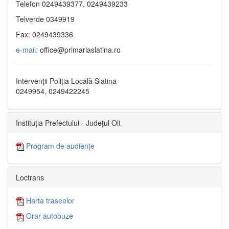
Telefon 0249439377, 0249439233
Telverde 0349919
Fax: 0249439336
e-mail:
office@primariaslatina.ro
Intervenții Poliția Locală Slatina
0249954, 0249422245
Instituția Prefectului - Județul Olt
Program de audiențe
Loctrans
Harta traseelor
Orar autobuze