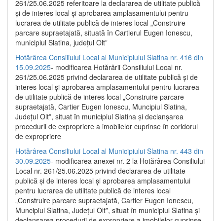
261/25.06.2025 referitoare la declararea de utilitate publică
și de interes local și aprobarea amplasamentului pentru
lucrarea de utilitate publică de interes local „Construire
parcare supraetajată, situată în Cartierul Eugen Ionescu,
municipiul Slatina, județul Olt”
Hotărârea Consiliului Local al Municipiului Slatina nr. 416 din
15.09.2025
- modificarea Hotărârii Consiliului Local nr.
261/25.06.2025 privind declararea de utilitate publică și de
interes local și aprobarea amplasamentului pentru lucrarea
de utilitate publică de interes local „Construire parcare
supraetajată, Cartier Eugen Ionescu, Muncipiul Slatina,
Județul Olt”, situat în municipiul Slatina și declanșarea
procedurii de expropriere a imobilelor cuprinse în coridorul
de expropriere
Hotărârea Consiliului Local al Municipiului Slatina nr. 443 din
30.09.2025
- modificarea anexei nr. 2 la Hotărârea Consiliului
Local nr. 261/25.06.2025 privind declararea de utilitate
publică şi de interes local şi aprobarea amplasamentului
pentru lucrarea de utilitate publică de interes local
„Construire parcare supraetajată, Cartier Eugen Ionescu,
Muncipiul Slatina, Judeţul Olt”, situat în municipiul Slatina şi
declanşarea procedurii de expropriere a imobilelor cuprinse