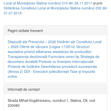
Local al Municipiului Slatina numărul 310 din 28.11.2017
și prin
Hotărârea Consiliului Local al Municipiului Slatina numărul 202 din
31.07.2018
.
Pagini vizitate frecvent
Dispoziţii ale Primarului > 2026
Hotărâri ale Consiliului Local
> 2026
Oferte de vânzare (Legea 17/2014)
Structuri
asociative privind eliberarea atestatului de producător
Transparenţa decizională
Formulare cereri tip
Strategia de
dezvoltare durabilă
Proiecte cu finanţare internaţională
Proiecte de hotărâre
Deschiderea procedurii succesorale
(Anexa 2)
DDI - Executori judecătorești
Taxe şi impozite
online
Informaţii de contact
Strada Mihail Kogălniceanu, numărul 1, Slatina, Olt, cod
230080