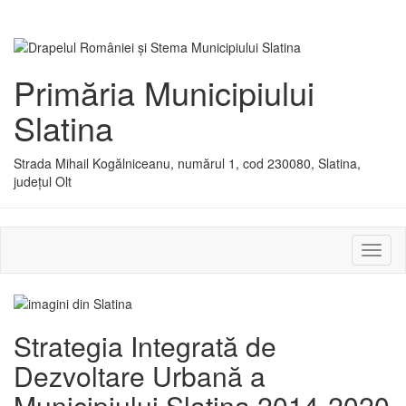
Primăria Municipiului
Slatina
Strada Mihail Kogălniceanu, numărul 1, cod 230080, Slatina,
județul Olt
Activ
sau
dezac
meniu
Strategia Integrată de
Dezvoltare Urbană a
Municipiului Slatina 2014-2020