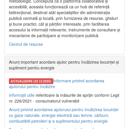
metodologic. Concepută ca o platformă colaborativă și
accesibilă, aceasta funcționează ca un hub de referință
bidirecțional, destinat atât specialiștilor din administrația
publică centrală și locală, prin furnizarea de resurse, ghiduri
și bune practici, cât și părților interesate, prin facilitarea
accesului la informații relevante, instrumente de consultare și
mecanisme de participare și monitorizare publică.
Centrul de resurse
Anunț important acordare ajutor pentru încălzirea locuinței și
supliment pentru energie
Informare privind acordarea
ACTUALIZARE (23.12.2025)
ajutorului pentru încălzire
Informații utile
referitoare la măsurile de sprijin conform Legii
nr. 226/2021 - consumatorul vulnerabil
Anunț privind acordarea ajutorului pentru încălzirea locuinței
cu gaze naturale, energie electrică sau lemne, cărbuni,
combustibili petrolieri și a suplimentului pentru energie