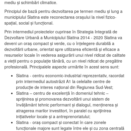
mediu şi schimbări climatice.
Principiul de bază pentru dezvoltarea pe termen mediu şi lung a
municipiului Slatina este reconectarea oraşului la nivel fizico-
spaţial, social şi funcţional.
Prin intermediul proiectelor cuprinse în Strategia Integrată de
Dezvoltare Urbană a Municipiului Slatina 2014 - 2020 Slatina va
deveni un oraş compact şi verde, cu o înţelegere durabilă a
dezvoltării urbane, orientat spre utilizarea eficientă şi eficace a
resurselor locale în vederea asigurării unui nivel ridicat de calitate
a vieţii pentru o populaţie tânără, cu un nivel ridicat de pregătire
profesională. Principalele aspecte urmărite în acest sens sunt:
Slatina - centru economic-industrial reprezentativ, racordat
prin intermediul autostrăzii A1 la celelalte centre de
producţie de interes naţional din Regiunea Sud-Vest;
Slatina – centru de excelenţă în domeniul tehnic –
sprijinirea şi promovarea dezvoltării unui sistem de
învăţământ tehnic performant şi dialogul, menţinerea şi
atragerea marilor investitori, în paralel cu sprijinirea
iniţiativelor locale şi a antreprenoriatului;
Slatina - oraş compact şi conectat în care zonele
funcţionale majore sunt legate între ele şi cu zona centrală