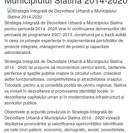
Strategia Integrată de Dezvoltare Urbană a Municipiului Slatina
pentru perioada 2014 -2020 vine în continuarea demersurilor din
perioada de programare 2007-2013, construind pe o bază solidă
în ceea ce priveşte experienţa în implementarea portofoliilor de
proiecte integrate, management de proiect și capacitate
administrativă.
Strategia Integrată de Dezvoltare Urbană a Municipiului Slatina
2014 - 2020 își propune să reconecteze centrul istoric, cartierele
periferice şi spaţiile publice majore la circuitul urban, crescând
astfel funcţionalitatea, competitivitatea şi atractivitatea oraşului.
Totodată, pentru a-şi consolida poziţia de centru regional, Slatina
va investi în dezvoltarea şi promovarea identităţii locale, în
dezvoltarea capitalului uman şi în modernizarea infrastructurii şi
serviciilor publice.
Obiectivele şi acţiunile prevăzute în Strategia Integrată de
Dezvoltare Urbană a Municipiului Slatina 2014 - 2020 vizează
depășirea provocărilor şi valorificarea oportunităţilor identificate
pe cele cinci paliere: economic, demografic, social, conectivitate,