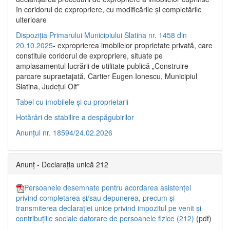
în coridorul de expropriere, cu modificările şi completările
ulterioare
Dispoziția Primarului Municipiului Slatina nr. 1458 din
20.10.2025
- exproprierea imobilelor proprietate privată, care
constituie coridorul de expropriere, situate pe
amplasamentul lucrării de utilitate publică „Construire
parcare supraetajată, Cartier Eugen Ionescu, Municipiul
Slatina, Județul Olt”
Tabel cu imobilele și cu proprietarii
Hotărâri de stabilire a despăgubirilor
Anunțul nr. 18594/24.02.2026
Anunț - Declarația unică 212
Persoanele desemnate pentru acordarea asistenței
privind completarea și/sau depunerea, precum și
transmiterea declarației unice privind impozitul pe venit și
contribuțiile sociale datorare de persoanele fizice (212)
(pdf)