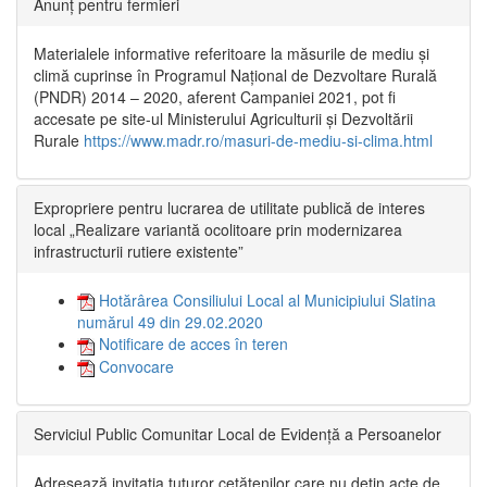
Anunț pentru fermieri
Materialele informative referitoare la măsurile de mediu și
climă cuprinse în Programul Național de Dezvoltare Rurală
(PNDR) 2014 – 2020, aferent Campaniei 2021, pot fi
accesate pe site-ul Ministerului Agriculturii și Dezvoltării
Rurale
https://www.madr.ro/masuri-de-mediu-si-clima.html
Expropriere pentru lucrarea de utilitate publică de interes
local „Realizare variantă ocolitoare prin modernizarea
infrastructurii rutiere existente”
Hotărârea Consiliului Local al Municipiului Slatina
numărul 49 din 29.02.2020
Notificare de acces în teren
Convocare
Serviciul Public Comunitar Local de Evidență a Persoanelor
Adresează invitația tuturor cetățenilor care nu dețin acte de