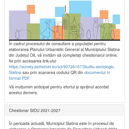
În cadrul procesului de consultare a populaţiei pentru
elaborarea Planului Urbanistic General al Municipiului Slatina
din Județul Olt, vă invităm să completați chestionarul online,
fie prin accesarea link-ului
https://survey.alchemer.eu/s3/90726107/Studiu-sociologic-
Slatina
sau prin scanarea codului QR din
documentul în
format PDF
.
Vă mulţumim anticipat pentru efortul şi sprijinul acordat
acestui demers.
Chestionar SIDU 2021-2027
În perioada actuală, Municipiul Slatina este în procesul de
elaborare a Strategiei Integrate de Dezvoltare Urbană 2021‐