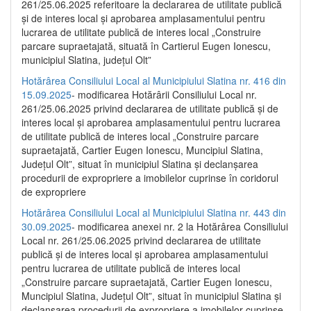
261/25.06.2025 referitoare la declararea de utilitate publică
și de interes local și aprobarea amplasamentului pentru
lucrarea de utilitate publică de interes local „Construire
parcare supraetajată, situată în Cartierul Eugen Ionescu,
municipiul Slatina, județul Olt”
Hotărârea Consiliului Local al Municipiului Slatina nr. 416 din
15.09.2025
- modificarea Hotărârii Consiliului Local nr.
261/25.06.2025 privind declararea de utilitate publică și de
interes local și aprobarea amplasamentului pentru lucrarea
de utilitate publică de interes local „Construire parcare
supraetajată, Cartier Eugen Ionescu, Muncipiul Slatina,
Județul Olt”, situat în municipiul Slatina și declanșarea
procedurii de expropriere a imobilelor cuprinse în coridorul
de expropriere
Hotărârea Consiliului Local al Municipiului Slatina nr. 443 din
30.09.2025
- modificarea anexei nr. 2 la Hotărârea Consiliului
Local nr. 261/25.06.2025 privind declararea de utilitate
publică şi de interes local şi aprobarea amplasamentului
pentru lucrarea de utilitate publică de interes local
„Construire parcare supraetajată, Cartier Eugen Ionescu,
Muncipiul Slatina, Judeţul Olt”, situat în municipiul Slatina şi
declanşarea procedurii de expropriere a imobilelor cuprinse