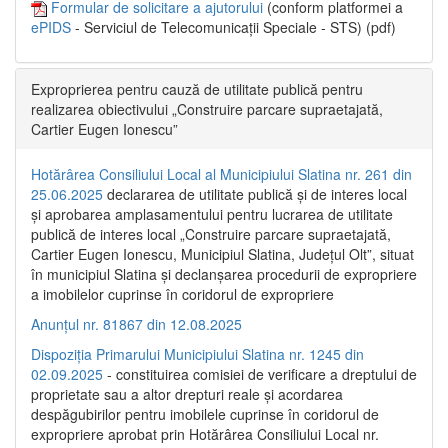
Formular de solicitare a ajutorului
(conform platformei a
ePIDS
- Serviciul de Telecomunicații Speciale - STS) (pdf)
Exproprierea pentru cauză de utilitate publică pentru
realizarea obiectivului „Construire parcare supraetajată,
Cartier Eugen Ionescu”
Hotărârea Consiliului Local al Municipiului Slatina nr. 261 din
25.06.2025
declararea de utilitate publică și de interes local
și aprobarea amplasamentului pentru lucrarea de utilitate
publică de interes local „Construire parcare supraetajată,
Cartier Eugen Ionescu, Municipiul Slatina, Județul Olt”, situat
în municipiul Slatina și declanșarea procedurii de expropriere
a imobilelor cuprinse în coridorul de expropriere
Anunțul nr. 81867 din 12.08.2025
Dispoziția Primarului Municipiului Slatina nr. 1245 din
02.09.2025
- constituirea comisiei de verificare a dreptului de
proprietate sau a altor drepturi reale și acordarea
despăgubirilor pentru imobilele cuprinse în coridorul de
expropriere aprobat prin Hotărârea Consiliului Local nr.