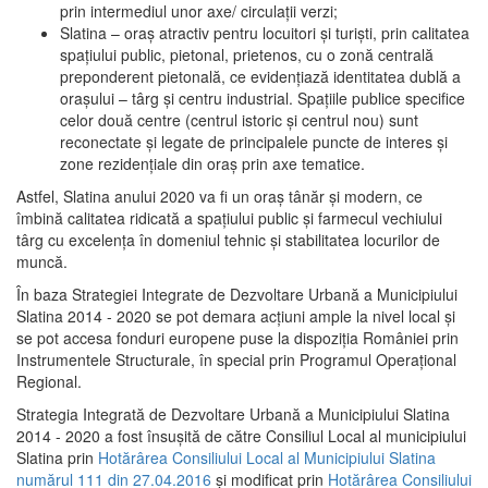
prin intermediul unor axe/ circulații verzi;
Slatina – oraş atractiv pentru locuitori şi turişti, prin calitatea
spaţiului public, pietonal, prietenos, cu o zonă centrală
preponderent pietonală, ce evidenţiază identitatea dublă a
oraşului – târg şi centru industrial. Spaţiile publice specifice
celor două centre (centrul istoric şi centrul nou) sunt
reconectate şi legate de principalele puncte de interes şi
zone rezidenţiale din oraş prin axe tematice.
Astfel, Slatina anului 2020 va fi un oraş tânăr şi modern, ce
îmbină calitatea ridicată a spaţiului public şi farmecul vechiului
târg cu excelenţa în domeniul tehnic şi stabilitatea locurilor de
muncă.
În baza Strategiei Integrate de Dezvoltare Urbană a Municipiului
Slatina 2014 - 2020 se pot demara acţiuni ample la nivel local şi
se pot accesa fonduri europene puse la dispoziţia României prin
Instrumentele Structurale, în special prin Programul Operațional
Regional.
Strategia Integrată de Dezvoltare Urbană a Municipiului Slatina
2014 - 2020 a fost însuşită de către Consiliul Local al municipiului
Slatina prin
Hotărârea Consiliului Local al Municipiului Slatina
numărul 111 din 27.04.2016
și modificat prin
Hotărârea Consiliului