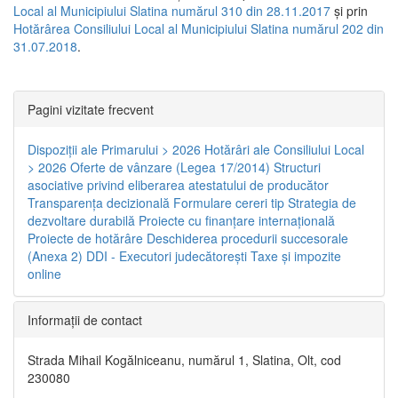
Local al Municipiului Slatina numărul 310 din 28.11.2017
și prin
Hotărârea Consiliului Local al Municipiului Slatina numărul 202 din
31.07.2018
.
Pagini vizitate frecvent
Dispoziţii ale Primarului > 2026
Hotărâri ale Consiliului Local
> 2026
Oferte de vânzare (Legea 17/2014)
Structuri
asociative privind eliberarea atestatului de producător
Transparenţa decizională
Formulare cereri tip
Strategia de
dezvoltare durabilă
Proiecte cu finanţare internaţională
Proiecte de hotărâre
Deschiderea procedurii succesorale
(Anexa 2)
DDI - Executori judecătorești
Taxe şi impozite
online
Informaţii de contact
Strada Mihail Kogălniceanu, numărul 1, Slatina, Olt, cod
230080