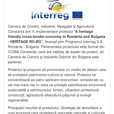
Camera de Comerț, Industrie, Navigație și Agricultură
Constanța are în implementare proiectul
“A heritage
friendly cross-border economy in România and Bulgaria
- HERITAGE RO-BG”
, finanțat prin Programul Interreg V-A
România - Bulgaria. Parteneriatul proiectului este format din
CCINA Constanța, care are calitate de leader de proiect, iar
Camera de Comerț și Industrie Dobrich din Bulgaria este
partener.
Proiectul își propune să promoveze un mediu de afaceri care
să protejeze patrimoniul cultural și natural. Proiectul se
concentrează pe patru sectoare economice, considerate cu
cel mai mare risc în ceea ce privește valorificarea economică
sustenabilă a patrimoniului: turism, urbanism-arhitectură-
construcții, agricultură-silvicultură-pășunat și energii
regenerabile.
Principalul rezultat al proiectului „Strategia de dezvoltare a
unei economii care protejează resursele naturale și culturale