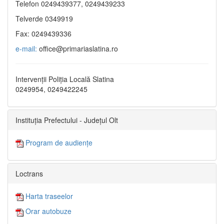
Telefon 0249439377, 0249439233
Telverde 0349919
Fax: 0249439336
e-mail:
office@primariaslatina.ro
Intervenții Poliția Locală Slatina
0249954, 0249422245
Instituția Prefectului - Județul Olt
Program de audiențe
Loctrans
Harta traseelor
Orar autobuze