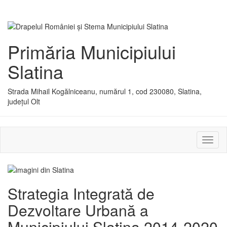
Primăria Municipiului
Slatina
Strada Mihail Kogălniceanu, numărul 1, cod 230080, Slatina,
județul Olt
Activ
sau
dezac
meniu
Strategia Integrată de
Dezvoltare Urbană a
Municipiului Slatina 2014-2020