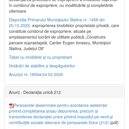
în coridorul de expropriere, cu modificările şi completările
ulterioare
Dispoziția Primarului Municipiului Slatina nr. 1458 din
20.10.2025
- exproprierea imobilelor proprietate privată, care
constituie coridorul de expropriere, situate pe
amplasamentul lucrării de utilitate publică „Construire
parcare supraetajată, Cartier Eugen Ionescu, Municipiul
Slatina, Județul Olt”
Tabel cu imobilele și cu proprietarii
Hotărâri de stabilire a despăgubirilor
Anunțul nr. 18594/24.02.2026
Anunț - Declarația unică 212
Persoanele desemnate pentru acordarea asistenței
privind completarea și/sau depunerea, precum și
transmiterea declarației unice privind impozitul pe venit și
contribuțiile sociale datorare de persoanele fizice (212)
(pdf)