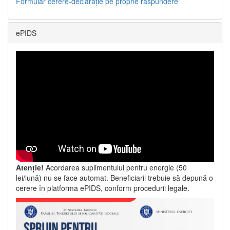
Formular cerere-declarație pe proprie răspundere
ePIDS
Atenție!
Acordarea suplimentului pentru energie (50
lei/lună) nu se face automat. Beneficiarii trebuie să depună o
cerere în platforma ePIDS, conform procedurii legale.