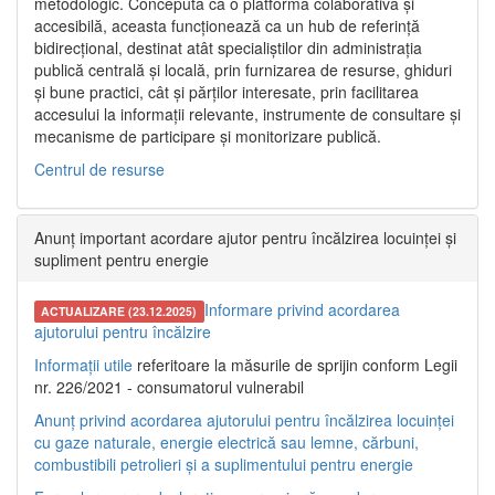
metodologic. Concepută ca o platformă colaborativă și
accesibilă, aceasta funcționează ca un hub de referință
bidirecțional, destinat atât specialiștilor din administrația
publică centrală și locală, prin furnizarea de resurse, ghiduri
și bune practici, cât și părților interesate, prin facilitarea
accesului la informații relevante, instrumente de consultare și
mecanisme de participare și monitorizare publică.
Centrul de resurse
Anunț important acordare ajutor pentru încălzirea locuinței și
supliment pentru energie
Informare privind acordarea
ACTUALIZARE (23.12.2025)
ajutorului pentru încălzire
Informații utile
referitoare la măsurile de sprijin conform Legii
nr. 226/2021 - consumatorul vulnerabil
Anunț privind acordarea ajutorului pentru încălzirea locuinței
cu gaze naturale, energie electrică sau lemne, cărbuni,
combustibili petrolieri și a suplimentului pentru energie