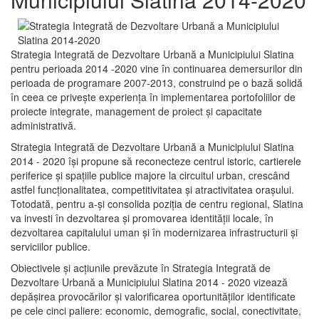
Strategia Integrată de Dezvoltare Urbană a Municipiului Slatina
pentru perioada 2014 -2020 vine în continuarea demersurilor din
perioada de programare 2007-2013, construind pe o bază solidă
în ceea ce priveşte experienţa în implementarea portofoliilor de
proiecte integrate, management de proiect și capacitate
administrativă.
Strategia Integrată de Dezvoltare Urbană a Municipiului Slatina
2014 - 2020 își propune să reconecteze centrul istoric, cartierele
periferice şi spaţiile publice majore la circuitul urban, crescând
astfel funcţionalitatea, competitivitatea şi atractivitatea oraşului.
Totodată, pentru a-şi consolida poziţia de centru regional, Slatina
va investi în dezvoltarea şi promovarea identităţii locale, în
dezvoltarea capitalului uman şi în modernizarea infrastructurii şi
serviciilor publice.
Obiectivele şi acţiunile prevăzute în Strategia Integrată de
Dezvoltare Urbană a Municipiului Slatina 2014 - 2020 vizează
depășirea provocărilor şi valorificarea oportunităţilor identificate
pe cele cinci paliere: economic, demografic, social, conectivitate,