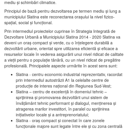
mediu şi schimbări climatice.
Principiul de bază pentru dezvoltarea pe termen mediu şi lung a
municipiului Slatina este reconectarea oraşului la nivel fizico-
spaţial, social şi funcţional.
Prin intermediul proiectelor cuprinse în Strategia Integrată de
Dezvoltare Urbană a Municipiului Slatina 2014 - 2020 Slatina va
deveni un oraş compact şi verde, cu o înţelegere durabilă a
dezvoltării urbane, orientat spre utilizarea eficientă şi eficace a
resurselor locale în vederea asigurării unui nivel ridicat de calitate
a vieţii pentru o populaţie tânără, cu un nivel ridicat de pregătire
profesională. Principalele aspecte urmărite în acest sens sunt:
Slatina - centru economic-industrial reprezentativ, racordat
prin intermediul autostrăzii A1 la celelalte centre de
producţie de interes naţional din Regiunea Sud-Vest;
Slatina – centru de excelenţă în domeniul tehnic –
sprijinirea şi promovarea dezvoltării unui sistem de
învăţământ tehnic performant şi dialogul, menţinerea şi
atragerea marilor investitori, în paralel cu sprijinirea
iniţiativelor locale şi a antreprenoriatului;
Slatina - oraş compact şi conectat în care zonele
funcţionale majore sunt legate între ele şi cu zona centrală