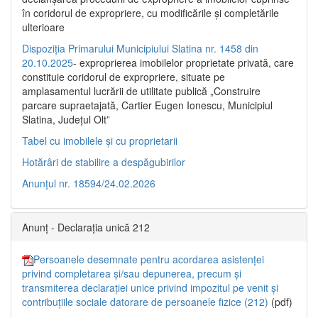
în coridorul de expropriere, cu modificările şi completările
ulterioare
Dispoziția Primarului Municipiului Slatina nr. 1458 din
20.10.2025
- exproprierea imobilelor proprietate privată, care
constituie coridorul de expropriere, situate pe
amplasamentul lucrării de utilitate publică „Construire
parcare supraetajată, Cartier Eugen Ionescu, Municipiul
Slatina, Județul Olt”
Tabel cu imobilele și cu proprietarii
Hotărâri de stabilire a despăgubirilor
Anunțul nr. 18594/24.02.2026
Anunț - Declarația unică 212
Persoanele desemnate pentru acordarea asistenței
privind completarea și/sau depunerea, precum și
transmiterea declarației unice privind impozitul pe venit și
contribuțiile sociale datorare de persoanele fizice (212)
(pdf)