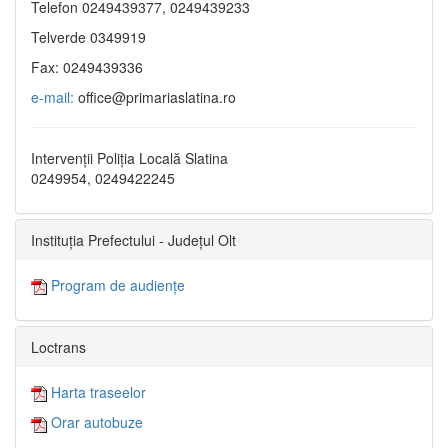
Telefon 0249439377, 0249439233
Telverde 0349919
Fax: 0249439336
e-mail:
office@primariaslatina.ro
Intervenții Poliția Locală Slatina
0249954, 0249422245
Instituția Prefectului - Județul Olt
Program de audiențe
Loctrans
Harta traseelor
Orar autobuze