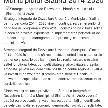
Strategia Integrată de Dezvoltare Urbană a Municipiului Slatina
pentru perioada 2014 -2020 vine în continuarea demersurilor din
perioada de programare 2007-2013, construind pe o bază solidă
în ceea ce priveşte experienţa în implementarea portofoliilor de
proiecte integrate, management de proiect și capacitate
administrativă.
Strategia Integrată de Dezvoltare Urbană a Municipiului Slatina
2014 - 2020 își propune să reconecteze centrul istoric, cartierele
periferice şi spaţiile publice majore la circuitul urban, crescând
astfel funcţionalitatea, competitivitatea şi atractivitatea oraşului.
Totodată, pentru a-şi consolida poziţia de centru regional, Slatina
va investi în dezvoltarea şi promovarea identităţii locale, în
dezvoltarea capitalului uman şi în modernizarea infrastructurii şi
serviciilor publice.
Obiectivele şi acţiunile prevăzute în Strategia Integrată de
Dezvoltare Urbană a Municipiului Slatina 2014 - 2020 vizează
depășirea provocărilor şi valorificarea oportunităţilor identificate
pe cele cinci paliere: economic, demografic, social, conectivitate,