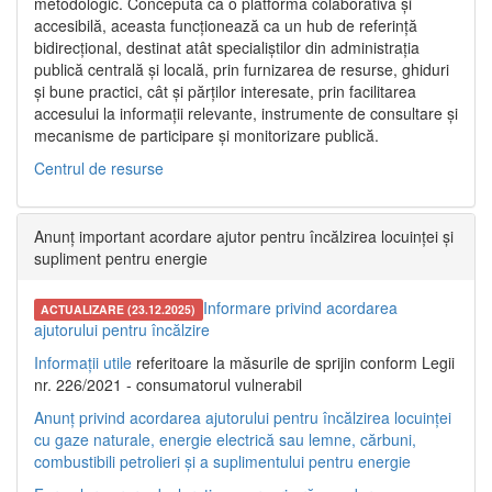
metodologic. Concepută ca o platformă colaborativă și
accesibilă, aceasta funcționează ca un hub de referință
bidirecțional, destinat atât specialiștilor din administrația
publică centrală și locală, prin furnizarea de resurse, ghiduri
și bune practici, cât și părților interesate, prin facilitarea
accesului la informații relevante, instrumente de consultare și
mecanisme de participare și monitorizare publică.
Centrul de resurse
Anunț important acordare ajutor pentru încălzirea locuinței și
supliment pentru energie
Informare privind acordarea
ACTUALIZARE (23.12.2025)
ajutorului pentru încălzire
Informații utile
referitoare la măsurile de sprijin conform Legii
nr. 226/2021 - consumatorul vulnerabil
Anunț privind acordarea ajutorului pentru încălzirea locuinței
cu gaze naturale, energie electrică sau lemne, cărbuni,
combustibili petrolieri și a suplimentului pentru energie