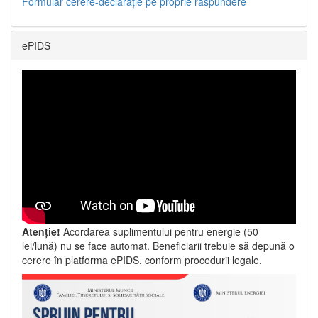
Formular cerere-declarație pe proprie răspundere
ePIDS
Atenție!
Acordarea suplimentului pentru energie (50
lei/lună) nu se face automat. Beneficiarii trebuie să depună o
cerere în platforma ePIDS, conform procedurii legale.