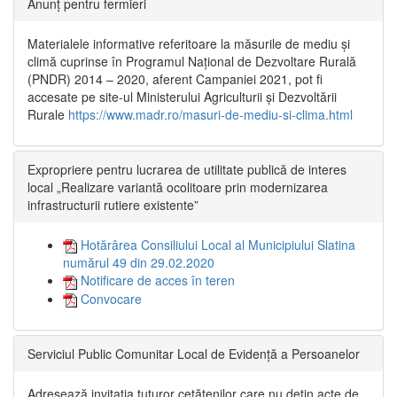
Anunț pentru fermieri
Materialele informative referitoare la măsurile de mediu și
climă cuprinse în Programul Național de Dezvoltare Rurală
(PNDR) 2014 – 2020, aferent Campaniei 2021, pot fi
accesate pe site-ul Ministerului Agriculturii și Dezvoltării
Rurale
https://www.madr.ro/masuri-de-mediu-si-clima.html
Expropriere pentru lucrarea de utilitate publică de interes
local „Realizare variantă ocolitoare prin modernizarea
infrastructurii rutiere existente”
Hotărârea Consiliului Local al Municipiului Slatina
numărul 49 din 29.02.2020
Notificare de acces în teren
Convocare
Serviciul Public Comunitar Local de Evidență a Persoanelor
Adresează invitația tuturor cetățenilor care nu dețin acte de