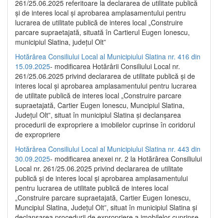
261/25.06.2025 referitoare la declararea de utilitate publică
și de interes local și aprobarea amplasamentului pentru
lucrarea de utilitate publică de interes local „Construire
parcare supraetajată, situată în Cartierul Eugen Ionescu,
municipiul Slatina, județul Olt”
Hotărârea Consiliului Local al Municipiului Slatina nr. 416 din
15.09.2025
- modificarea Hotărârii Consiliului Local nr.
261/25.06.2025 privind declararea de utilitate publică și de
interes local și aprobarea amplasamentului pentru lucrarea
de utilitate publică de interes local „Construire parcare
supraetajată, Cartier Eugen Ionescu, Muncipiul Slatina,
Județul Olt”, situat în municipiul Slatina și declanșarea
procedurii de expropriere a imobilelor cuprinse în coridorul
de expropriere
Hotărârea Consiliului Local al Municipiului Slatina nr. 443 din
30.09.2025
- modificarea anexei nr. 2 la Hotărârea Consiliului
Local nr. 261/25.06.2025 privind declararea de utilitate
publică şi de interes local şi aprobarea amplasamentului
pentru lucrarea de utilitate publică de interes local
„Construire parcare supraetajată, Cartier Eugen Ionescu,
Muncipiul Slatina, Judeţul Olt”, situat în municipiul Slatina şi
declanşarea procedurii de expropriere a imobilelor cuprinse