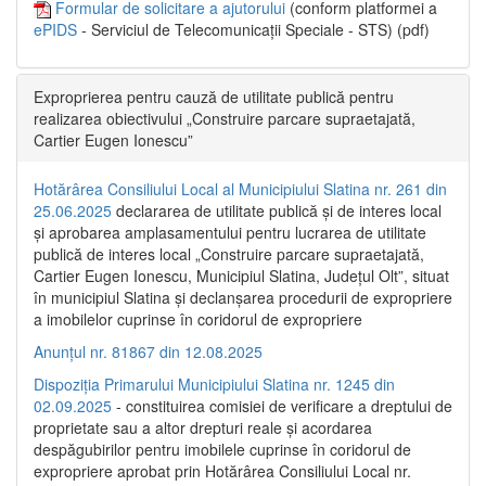
Formular de solicitare a ajutorului
(conform platformei a
ePIDS
- Serviciul de Telecomunicații Speciale - STS) (pdf)
Exproprierea pentru cauză de utilitate publică pentru
realizarea obiectivului „Construire parcare supraetajată,
Cartier Eugen Ionescu”
Hotărârea Consiliului Local al Municipiului Slatina nr. 261 din
25.06.2025
declararea de utilitate publică și de interes local
și aprobarea amplasamentului pentru lucrarea de utilitate
publică de interes local „Construire parcare supraetajată,
Cartier Eugen Ionescu, Municipiul Slatina, Județul Olt”, situat
în municipiul Slatina și declanșarea procedurii de expropriere
a imobilelor cuprinse în coridorul de expropriere
Anunțul nr. 81867 din 12.08.2025
Dispoziția Primarului Municipiului Slatina nr. 1245 din
02.09.2025
- constituirea comisiei de verificare a dreptului de
proprietate sau a altor drepturi reale și acordarea
despăgubirilor pentru imobilele cuprinse în coridorul de
expropriere aprobat prin Hotărârea Consiliului Local nr.