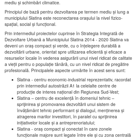
mediu şi schimbări climatice.
Principiul de bază pentru dezvoltarea pe termen mediu şi lung a
municipiului Slatina este reconectarea oraşului la nivel fizico-
spaţial, social şi funcţional.
Prin intermediul proiectelor cuprinse în Strategia Integrată de
Dezvoltare Urbană a Municipiului Slatina 2014 - 2020 Slatina va
deveni un oraş compact şi verde, cu o înţelegere durabilă a
dezvoltării urbane, orientat spre utilizarea eficientă şi eficace a
resurselor locale în vederea asigurării unui nivel ridicat de calitate
a vieţii pentru o populaţie tânără, cu un nivel ridicat de pregătire
profesională. Principalele aspecte urmărite în acest sens sunt:
Slatina - centru economic-industrial reprezentativ, racordat
prin intermediul autostrăzii A1 la celelalte centre de
producţie de interes naţional din Regiunea Sud-Vest;
Slatina – centru de excelenţă în domeniul tehnic –
sprijinirea şi promovarea dezvoltării unui sistem de
învăţământ tehnic performant şi dialogul, menţinerea şi
atragerea marilor investitori, în paralel cu sprijinirea
iniţiativelor locale şi a antreprenoriatului;
Slatina - oraş compact şi conectat în care zonele
funcţionale majore sunt legate între ele şi cu zona centrală