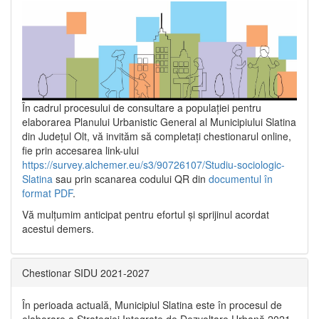
În cadrul procesului de consultare a populaţiei pentru
elaborarea Planului Urbanistic General al Municipiului Slatina
din Județul Olt, vă invităm să completați chestionarul online,
fie prin accesarea link-ului
https://survey.alchemer.eu/s3/90726107/Studiu-sociologic-
Slatina
sau prin scanarea codului QR din
documentul în
format PDF
.
Vă mulţumim anticipat pentru efortul şi sprijinul acordat
acestui demers.
Chestionar SIDU 2021-2027
În perioada actuală, Municipiul Slatina este în procesul de
elaborare a Strategiei Integrate de Dezvoltare Urbană 2021‐