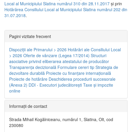
Local al Municipiului Slatina numărul 310 din 28.11.2017
și prin
Hotărârea Consiliului Local al Municipiului Slatina numărul 202 din
31.07.2018
.
Pagini vizitate frecvent
Dispoziţii ale Primarului > 2026
Hotărâri ale Consiliului Local
> 2026
Oferte de vânzare (Legea 17/2014)
Structuri
asociative privind eliberarea atestatului de producător
Transparenţa decizională
Formulare cereri tip
Strategia de
dezvoltare durabilă
Proiecte cu finanţare internaţională
Proiecte de hotărâre
Deschiderea procedurii succesorale
(Anexa 2)
DDI - Executori judecătorești
Taxe şi impozite
online
Informaţii de contact
Strada Mihail Kogălniceanu, numărul 1, Slatina, Olt, cod
230080