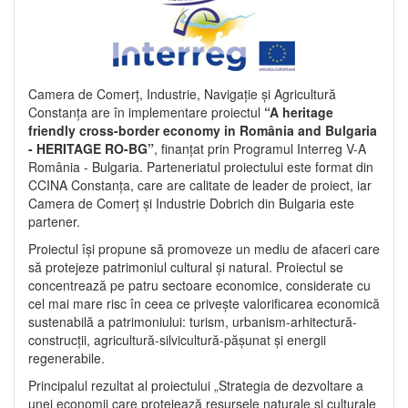
Camera de Comerț, Industrie, Navigație și Agricultură
Constanța are în implementare proiectul
“A heritage
friendly cross-border economy in România and Bulgaria
- HERITAGE RO-BG”
, finanțat prin Programul Interreg V-A
România - Bulgaria. Parteneriatul proiectului este format din
CCINA Constanța, care are calitate de leader de proiect, iar
Camera de Comerț și Industrie Dobrich din Bulgaria este
partener.
Proiectul își propune să promoveze un mediu de afaceri care
să protejeze patrimoniul cultural și natural. Proiectul se
concentrează pe patru sectoare economice, considerate cu
cel mai mare risc în ceea ce privește valorificarea economică
sustenabilă a patrimoniului: turism, urbanism-arhitectură-
construcții, agricultură-silvicultură-pășunat și energii
regenerabile.
Principalul rezultat al proiectului „Strategia de dezvoltare a
unei economii care protejează resursele naturale și culturale