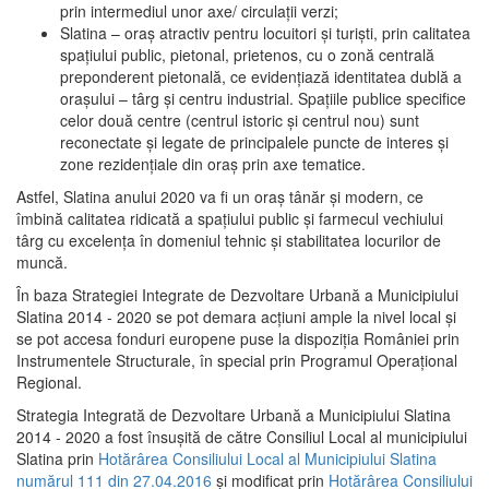
prin intermediul unor axe/ circulații verzi;
Slatina – oraş atractiv pentru locuitori şi turişti, prin calitatea
spaţiului public, pietonal, prietenos, cu o zonă centrală
preponderent pietonală, ce evidenţiază identitatea dublă a
oraşului – târg şi centru industrial. Spaţiile publice specifice
celor două centre (centrul istoric şi centrul nou) sunt
reconectate şi legate de principalele puncte de interes şi
zone rezidenţiale din oraş prin axe tematice.
Astfel, Slatina anului 2020 va fi un oraş tânăr şi modern, ce
îmbină calitatea ridicată a spaţiului public şi farmecul vechiului
târg cu excelenţa în domeniul tehnic şi stabilitatea locurilor de
muncă.
În baza Strategiei Integrate de Dezvoltare Urbană a Municipiului
Slatina 2014 - 2020 se pot demara acţiuni ample la nivel local şi
se pot accesa fonduri europene puse la dispoziţia României prin
Instrumentele Structurale, în special prin Programul Operațional
Regional.
Strategia Integrată de Dezvoltare Urbană a Municipiului Slatina
2014 - 2020 a fost însuşită de către Consiliul Local al municipiului
Slatina prin
Hotărârea Consiliului Local al Municipiului Slatina
numărul 111 din 27.04.2016
și modificat prin
Hotărârea Consiliului