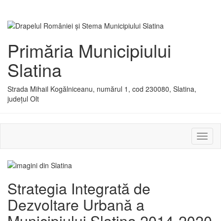
Primăria Municipiului
Slatina
Strada Mihail Kogălniceanu, numărul 1, cod 230080, Slatina,
județul Olt
Activ
sau
dezac
meniu
Strategia Integrată de
Dezvoltare Urbană a
Municipiului Slatina 2014-2020