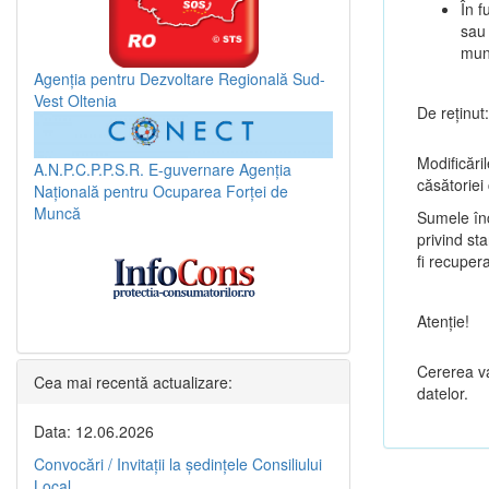
În f
sau 
muni
Agenția pentru Dezvoltare Regională Sud-
Vest Oltenia
De reținut:
Modificăril
A.N.P.C.P.P.S.R.
E-guvernare
Agenția
căsătoriei
Națională pentru Ocuparea Forței de
Muncă
Sumele înc
privind st
fi recupera
Atenţie!
Cererea va
Cea mai recentă actualizare:
datelor.
Data: 12.06.2026
Convocări / Invitaţii la şedinţele Consiliului
Local