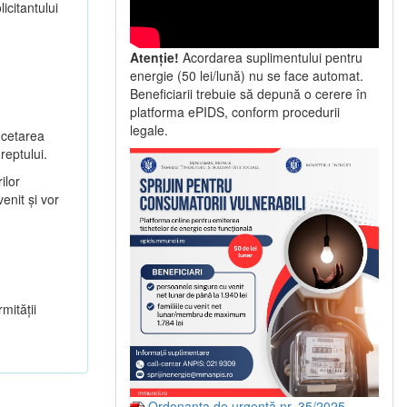
icitantului
Atenție!
Acordarea suplimentului pentru
energie (50 lei/lună) nu se face automat.
Beneficiarii trebuie să depună o cerere în
platforma ePIDS, conform procedurii
legale.
încetarea
reptului.
ilor
enit și vor
mității
Ordonanța de urgență nr. 35/2025