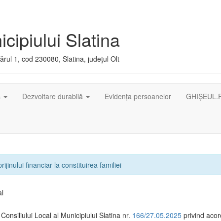
cipiului Slatina
rul 1, cod 230080, Slatina, județul Olt
ș
Dezvoltare durabilă
Evidența persoanelor
GHIȘEUL.
ijinului financiar la constituirea familiei
al
Consiliului Local al Municipiului Slatina nr.
166/27.05.2025
privind aco