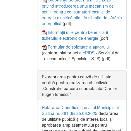
privind introducerea unui mecanism de
sprijin pentru consumatorii casnici de
energie electrică aflați în situația de sărăcie
energetică
(pdf)
Informații utile pentru beneficiarii
tichetului electronic de energie
(pdf)
Formular de solicitare a ajutorului
(conform platformei a
ePIDS
- Serviciul de
Telecomunicații Speciale - STS) (pdf)
Exproprierea pentru cauză de utilitate
publică pentru realizarea obiectivului
„Construire parcare supraetajată, Cartier
Eugen Ionescu”
Hotărârea Consiliului Local al Municipiului
Slatina nr. 261 din 25.06.2025
declararea
de utilitate publică și de interes local și
aprobarea amplasamentului pentru
lucrarea de utilitate publică de interes local