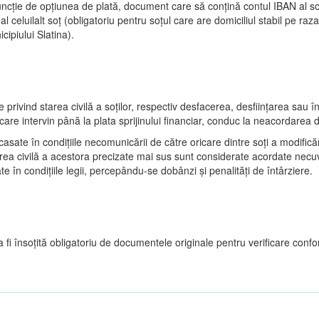
uncție de opțiunea de plată, document care să conțină contul IBAN al sol
al celuilalt soț (obligatoriu pentru soțul care are domiciliul stabil pe raza
cipiului Slatina).
e privind starea civilă a soților, respectiv desfacerea, desființarea sau 
 care intervin până la plata sprijinului financiar, conduc la neacordarea d
asate în condițiile necomunicării de către oricare dintre soți a modificăr
area civilă a acestora precizate mai sus sunt considerate acordate necuv
te în condițiile legii, percepându-se dobânzi și penalități de întârziere.
 fi însoțită obligatoriu de documentele originale pentru verificare confor