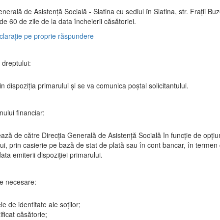
nerală de Asistenţă Socială - Slatina cu sediul în Slatina, str. Fraţii Buze
de 60 de zile de la data încheierii căsătoriei.
larație pe proprie răspundere
dreptului:
n dispoziția primarului și se va comunica poștal solicitantului.
inului financiar:
ază de către Direcția Generală de Asistență Socială în funcție de opți
ului, prin casierie pe bază de stat de plată sau în cont bancar, în termen
data emiterii dispoziției primarului.
e necesare:
le de identitate ale soților;
ificat căsătorie;