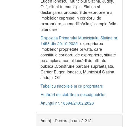
Eugen Ionescu, Muncipiul Slatina, Judeţul
Olt”, situat în municipiul Slatina şi
declanşarea procedurii de expropriere a
imobilelor cuprinse în coridorul de
expropriere, cu modificările şi completările
ulterioare
Dispoziția Primarului Municipiului Slatina nr.
1458 din 20.10.2025
- exproprierea
imobilelor proprietate privată, care
constituie coridorul de expropriere, situate
pe amplasamentul lucrării de utilitate
publică „Construire parcare supraetajată,
Cartier Eugen Ionescu, Municipiul Slatina,
Județul Olt”
Tabel cu imobilele și cu proprietarii
Hotărâri de stabilire a despăgubirilor
Anunțul nr. 18594/24.02.2026
Anunț - Declarația unică 212