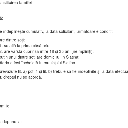
constituirea familiei
ă:
e îndeplinește cumulativ, la data solicitării, următoarele condiții:
are dintre soți:
se află la prima căsătorie;
are vârsta cuprinsă între 18 și 35 ani (neîmpliniți).
puțin unul dintre soți are domiciliul în Slatina;
toria a fost încheiată în municipiul Slatina.
revăzute lit. a) pct. 1 și lit. b) trebuie să fie îndeplinite și la data efectuări
r, dreptul nu se acordă.
amilie
e depune la: