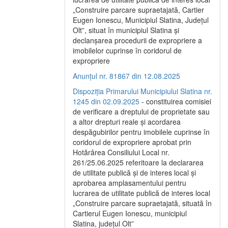
„Construire parcare supraetajată, Cartier
Eugen Ionescu, Municipiul Slatina, Județul
Olt”, situat în municipiul Slatina și
declanșarea procedurii de expropriere a
imobilelor cuprinse în coridorul de
expropriere
Anunțul nr. 81867 din 12.08.2025
Dispoziția Primarului Municipiului Slatina nr.
1245 din 02.09.2025
- constituirea comisiei
de verificare a dreptului de proprietate sau
a altor drepturi reale și acordarea
despăgubirilor pentru imobilele cuprinse în
coridorul de expropriere aprobat prin
Hotărârea Consiliului Local nr.
261/25.06.2025 referitoare la declararea
de utilitate publică și de interes local și
aprobarea amplasamentului pentru
lucrarea de utilitate publică de interes local
„Construire parcare supraetajată, situată în
Cartierul Eugen Ionescu, municipiul
Slatina, județul Olt”