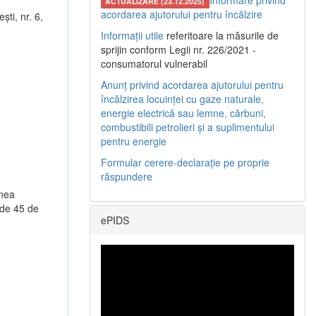
Informare privind
ACTUALIZARE (23.12.2025)
acordarea ajutorului pentru încălzire
şti, nr. 6,
Informații utile
referitoare la măsurile de
sprijin conform Legii nr. 226/2021 -
consumatorul vulnerabil
Anunț privind acordarea ajutorului pentru
încălzirea locuinței cu gaze naturale,
energie electrică sau lemne, cărbuni,
combustibili petrolieri și a suplimentului
pentru energie
Formular cerere-declarație pe proprie
răspundere
unea
 de 45 de
ePIDS