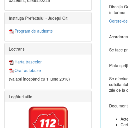
0249954, 0249422245
Direcția Ge
în termen 
Instituția Prefectului - Județul Olt
Cerere-dec
Program de audiențe
Acordarea 
Loctrans
Se face pri
Harta traseelor
Plata sprij
Orar autobuze
Se efectue
(valabil începând cu 1 iunie 2018)
solicitant
zile de la 
Legături utile
Document
Acte
Cert