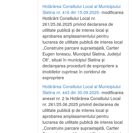
Hotărârea Consiliului Local al Municipiului
Slatina nr. 416 din 15.09.2025
- modificarea
Hotărârii Consiliului Local nr.
261/25.06.2025 privind declararea de
utilitate publică și de interes local și
aprobarea amplasamentului pentru
lucrarea de utilitate publică de interes local
„Construire parcare supraetajată, Cartier
Eugen Ionescu, Muncipiul Slatina, Județul
Olt”, situat în municipiul Slatina și
declanșarea procedurii de expropriere a
imobilelor cuprinse în coridorul de
expropriere
Hotărârea Consiliului Local al Municipiului
Slatina nr. 443 din 30.09.2025
- modificarea
anexei nr. 2 la Hotărârea Consiliului Local
nr. 261/25.06.2025 privind declararea de
utilitate publică şi de interes local şi
aprobarea amplasamentului pentru
lucrarea de utilitate publică de interes local
„Construire parcare supraetajată, Cartier