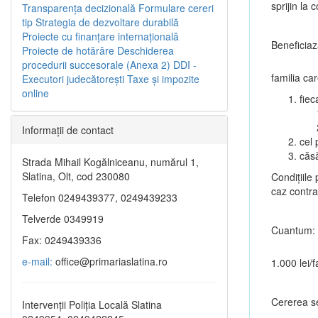
sprijin la 
Transparenţa decizională
Formulare cereri
tip
Strategia de dezvoltare durabilă
Proiecte cu finanţare internaţională
Beneficiaz
Proiecte de hotărâre
Deschiderea
procedurii succesorale (Anexa 2)
DDI -
familia car
Executori judecătorești
Taxe şi impozite
online
fiec
Informaţii de contact
cel 
căsă
Strada Mihail Kogălniceanu, numărul 1,
Slatina, Olt, cod 230080
Condițiile p
caz contra
Telefon 0249439377, 0249439233
Telverde 0349919
Cuantum:
Fax: 0249439336
e-mail:
office@primariaslatina.ro
1.000 lei/f
Cererea s
Intervenții Poliția Locală Slatina