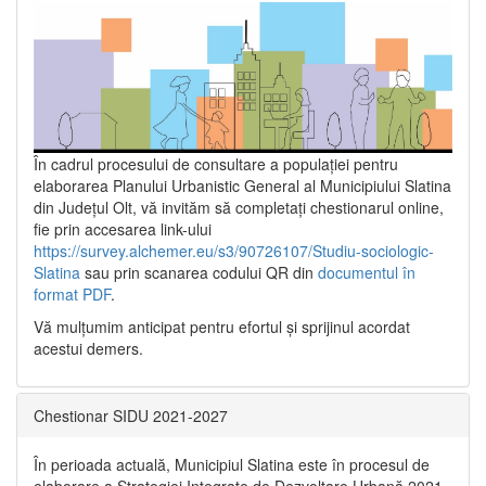
În cadrul procesului de consultare a populaţiei pentru
elaborarea Planului Urbanistic General al Municipiului Slatina
din Județul Olt, vă invităm să completați chestionarul online,
fie prin accesarea link-ului
https://survey.alchemer.eu/s3/90726107/Studiu-sociologic-
Slatina
sau prin scanarea codului QR din
documentul în
format PDF
.
Vă mulţumim anticipat pentru efortul şi sprijinul acordat
acestui demers.
Chestionar SIDU 2021-2027
În perioada actuală, Municipiul Slatina este în procesul de
elaborare a Strategiei Integrate de Dezvoltare Urbană 2021‐