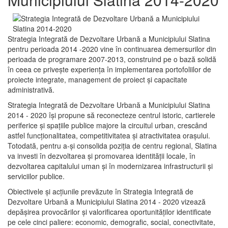
Strategia Integrată de Dezvoltare Urbană a Municipiului Slatina
pentru perioada 2014 -2020 vine în continuarea demersurilor din
perioada de programare 2007-2013, construind pe o bază solidă
în ceea ce priveşte experienţa în implementarea portofoliilor de
proiecte integrate, management de proiect și capacitate
administrativă.
Strategia Integrată de Dezvoltare Urbană a Municipiului Slatina
2014 - 2020 își propune să reconecteze centrul istoric, cartierele
periferice şi spaţiile publice majore la circuitul urban, crescând
astfel funcţionalitatea, competitivitatea şi atractivitatea oraşului.
Totodată, pentru a-şi consolida poziţia de centru regional, Slatina
va investi în dezvoltarea şi promovarea identităţii locale, în
dezvoltarea capitalului uman şi în modernizarea infrastructurii şi
serviciilor publice.
Obiectivele şi acţiunile prevăzute în Strategia Integrată de
Dezvoltare Urbană a Municipiului Slatina 2014 - 2020 vizează
depășirea provocărilor şi valorificarea oportunităţilor identificate
pe cele cinci paliere: economic, demografic, social, conectivitate,