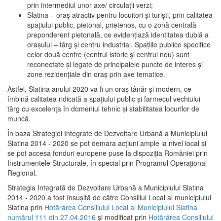
prin intermediul unor axe/ circulații verzi;
Slatina – oraş atractiv pentru locuitori şi turişti, prin calitatea
spaţiului public, pietonal, prietenos, cu o zonă centrală
preponderent pietonală, ce evidenţiază identitatea dublă a
oraşului – târg şi centru industrial. Spaţiile publice specifice
celor două centre (centrul istoric şi centrul nou) sunt
reconectate şi legate de principalele puncte de interes şi
zone rezidenţiale din oraş prin axe tematice.
Astfel, Slatina anului 2020 va fi un oraş tânăr şi modern, ce
îmbină calitatea ridicată a spaţiului public şi farmecul vechiului
târg cu excelenţa în domeniul tehnic şi stabilitatea locurilor de
muncă.
În baza Strategiei Integrate de Dezvoltare Urbană a Municipiului
Slatina 2014 - 2020 se pot demara acţiuni ample la nivel local şi
se pot accesa fonduri europene puse la dispoziţia României prin
Instrumentele Structurale, în special prin Programul Operațional
Regional.
Strategia Integrată de Dezvoltare Urbană a Municipiului Slatina
2014 - 2020 a fost însuşită de către Consiliul Local al municipiului
Slatina prin
Hotărârea Consiliului Local al Municipiului Slatina
numărul 111 din 27.04.2016
și modificat prin
Hotărârea Consiliului