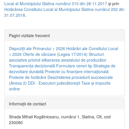
Local al Municipiului Slatina numărul 310 din 28.11.2017
și prin
Hotărârea Consiliului Local al Municipiului Slatina numărul 202 din
31.07.2018
.
Pagini vizitate frecvent
Dispoziţii ale Primarului > 2026
Hotărâri ale Consiliului Local
> 2026
Oferte de vânzare (Legea 17/2014)
Structuri
asociative privind eliberarea atestatului de producător
Transparenţa decizională
Formulare cereri tip
Strategia de
dezvoltare durabilă
Proiecte cu finanţare internaţională
Proiecte de hotărâre
Deschiderea procedurii succesorale
(Anexa 2)
DDI - Executori judecătorești
Taxe şi impozite
online
Informaţii de contact
Strada Mihail Kogălniceanu, numărul 1, Slatina, Olt, cod
230080