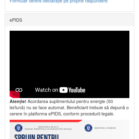
Formular cerere-declarație pe proprie răspundere
ePIDS
Atenție!
Acordarea suplimentului pentru energie (50
lei/lună) nu se face automat. Beneficiarii trebuie să depună o
cerere în platforma ePIDS, conform procedurii legale.