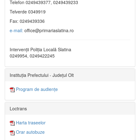
Telefon 0249439377, 0249439233
Telverde 0349919
Fax: 0249439336
e-mail:
office@primariaslatina.ro
Intervenții Poliția Locală Slatina
0249954, 0249422245
Instituția Prefectului - Județul Olt
Program de audiențe
Loctrans
Harta traseelor
Orar autobuze