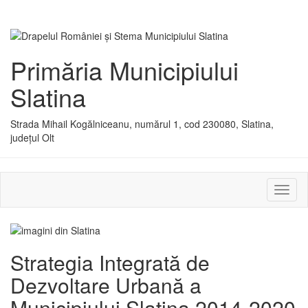
Primăria Municipiului
Slatina
Strada Mihail Kogălniceanu, numărul 1, cod 230080, Slatina,
județul Olt
Activ
sau
dezac
meniu
Strategia Integrată de
Dezvoltare Urbană a
Municipiului Slatina 2014-2020