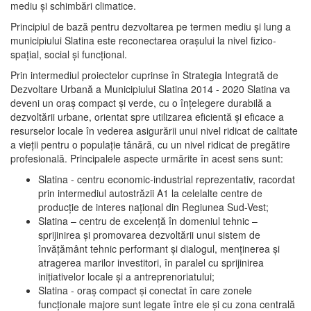
mediu şi schimbări climatice.
Principiul de bază pentru dezvoltarea pe termen mediu şi lung a
municipiului Slatina este reconectarea oraşului la nivel fizico-
spaţial, social şi funcţional.
Prin intermediul proiectelor cuprinse în Strategia Integrată de
Dezvoltare Urbană a Municipiului Slatina 2014 - 2020 Slatina va
deveni un oraş compact şi verde, cu o înţelegere durabilă a
dezvoltării urbane, orientat spre utilizarea eficientă şi eficace a
resurselor locale în vederea asigurării unui nivel ridicat de calitate
a vieţii pentru o populaţie tânără, cu un nivel ridicat de pregătire
profesională. Principalele aspecte urmărite în acest sens sunt:
Slatina - centru economic-industrial reprezentativ, racordat
prin intermediul autostrăzii A1 la celelalte centre de
producţie de interes naţional din Regiunea Sud-Vest;
Slatina – centru de excelenţă în domeniul tehnic –
sprijinirea şi promovarea dezvoltării unui sistem de
învăţământ tehnic performant şi dialogul, menţinerea şi
atragerea marilor investitori, în paralel cu sprijinirea
iniţiativelor locale şi a antreprenoriatului;
Slatina - oraş compact şi conectat în care zonele
funcţionale majore sunt legate între ele şi cu zona centrală