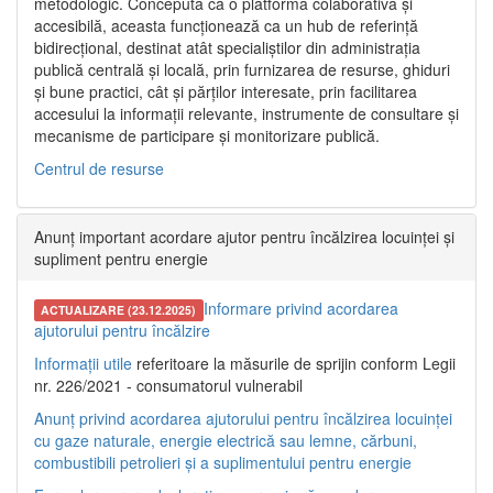
metodologic. Concepută ca o platformă colaborativă și
accesibilă, aceasta funcționează ca un hub de referință
bidirecțional, destinat atât specialiștilor din administrația
publică centrală și locală, prin furnizarea de resurse, ghiduri
și bune practici, cât și părților interesate, prin facilitarea
accesului la informații relevante, instrumente de consultare și
mecanisme de participare și monitorizare publică.
Centrul de resurse
Anunț important acordare ajutor pentru încălzirea locuinței și
supliment pentru energie
Informare privind acordarea
ACTUALIZARE (23.12.2025)
ajutorului pentru încălzire
Informații utile
referitoare la măsurile de sprijin conform Legii
nr. 226/2021 - consumatorul vulnerabil
Anunț privind acordarea ajutorului pentru încălzirea locuinței
cu gaze naturale, energie electrică sau lemne, cărbuni,
combustibili petrolieri și a suplimentului pentru energie