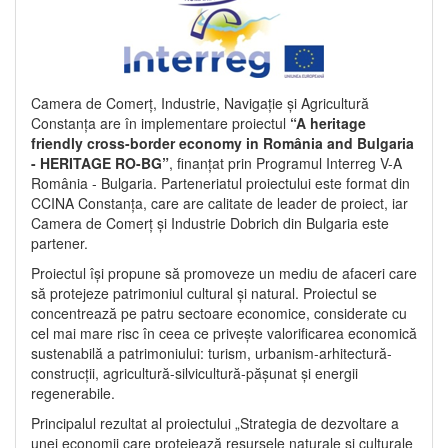
Camera de Comerț, Industrie, Navigație și Agricultură
Constanța are în implementare proiectul
“A heritage
friendly cross-border economy in România and Bulgaria
- HERITAGE RO-BG”
, finanțat prin Programul Interreg V-A
România - Bulgaria. Parteneriatul proiectului este format din
CCINA Constanța, care are calitate de leader de proiect, iar
Camera de Comerț și Industrie Dobrich din Bulgaria este
partener.
Proiectul își propune să promoveze un mediu de afaceri care
să protejeze patrimoniul cultural și natural. Proiectul se
concentrează pe patru sectoare economice, considerate cu
cel mai mare risc în ceea ce privește valorificarea economică
sustenabilă a patrimoniului: turism, urbanism-arhitectură-
construcții, agricultură-silvicultură-pășunat și energii
regenerabile.
Principalul rezultat al proiectului „Strategia de dezvoltare a
unei economii care protejează resursele naturale și culturale