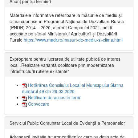
Anunț pentru fermieri
Materialele informative referitoare la măsurile de mediu și
climă cuprinse în Programul Național de Dezvoltare Rurală
(PNDR) 2014 – 2020, aferent Campaniei 2021, pot fi
accesate pe site-ul Ministerului Agriculturii și Dezvoltării
Rurale
https://www.madr.ro/masuri-de-mediu-si-clima.html
Expropriere pentru lucrarea de utilitate publică de interes
local „Realizare variantă ocolitoare prin modernizarea
infrastructurii rutiere existente”
Hotărârea Consiliului Local al Municipiului Slatina
numărul 49 din 29.02.2020
Notificare de acces în teren
Convocare
Serviciul Public Comunitar Local de Evidență a Persoanelor
Adresează invitația tuturor cetățenilor care nu dețin acte de