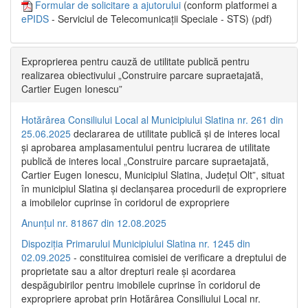
Formular de solicitare a ajutorului
(conform platformei a
ePIDS
- Serviciul de Telecomunicații Speciale - STS) (pdf)
Exproprierea pentru cauză de utilitate publică pentru
realizarea obiectivului „Construire parcare supraetajată,
Cartier Eugen Ionescu”
Hotărârea Consiliului Local al Municipiului Slatina nr. 261 din
25.06.2025
declararea de utilitate publică și de interes local
și aprobarea amplasamentului pentru lucrarea de utilitate
publică de interes local „Construire parcare supraetajată,
Cartier Eugen Ionescu, Municipiul Slatina, Județul Olt”, situat
în municipiul Slatina și declanșarea procedurii de expropriere
a imobilelor cuprinse în coridorul de expropriere
Anunțul nr. 81867 din 12.08.2025
Dispoziția Primarului Municipiului Slatina nr. 1245 din
02.09.2025
- constituirea comisiei de verificare a dreptului de
proprietate sau a altor drepturi reale și acordarea
despăgubirilor pentru imobilele cuprinse în coridorul de
expropriere aprobat prin Hotărârea Consiliului Local nr.