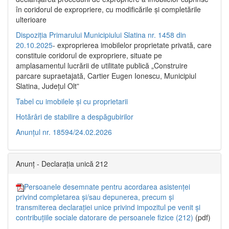
în coridorul de expropriere, cu modificările şi completările
ulterioare
Dispoziția Primarului Municipiului Slatina nr. 1458 din
20.10.2025
- exproprierea imobilelor proprietate privată, care
constituie coridorul de expropriere, situate pe
amplasamentul lucrării de utilitate publică „Construire
parcare supraetajată, Cartier Eugen Ionescu, Municipiul
Slatina, Județul Olt”
Tabel cu imobilele și cu proprietarii
Hotărâri de stabilire a despăgubirilor
Anunțul nr. 18594/24.02.2026
Anunț - Declarația unică 212
Persoanele desemnate pentru acordarea asistenței
privind completarea și/sau depunerea, precum și
transmiterea declarației unice privind impozitul pe venit și
contribuțiile sociale datorare de persoanele fizice (212)
(pdf)