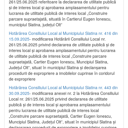
261/25.06.2025 referitoare la declararea de utilitate publică
și de interes local și aprobarea amplasamentului pentru
lucrarea de utilitate publică de interes local „Construire
parcare supraetajată, situată în Cartierul Eugen Ionescu,
municipiul Slatina, județul Olt”
Hotărârea Consiliului Local al Municipiului Slatina nr. 416 din
15.09.2025
- modificarea Hotărârii Consiliului Local nr.
261/25.06.2025 privind declararea de utilitate publică și de
interes local și aprobarea amplasamentului pentru lucrarea
de utilitate publică de interes local „Construire parcare
supraetajată, Cartier Eugen Ionescu, Muncipiul Slatina,
Județul Olt”, situat în municipiul Slatina și declanșarea
procedurii de expropriere a imobilelor cuprinse în coridorul
de expropriere
Hotărârea Consiliului Local al Municipiului Slatina nr. 443 din
30.09.2025
- modificarea anexei nr. 2 la Hotărârea Consiliului
Local nr. 261/25.06.2025 privind declararea de utilitate
publică şi de interes local şi aprobarea amplasamentului
pentru lucrarea de utilitate publică de interes local
„Construire parcare supraetajată, Cartier Eugen Ionescu,
Muncipiul Slatina, Judeţul Olt”, situat în municipiul Slatina şi
declanşarea procedurii de expropriere a imobilelor cuprinse