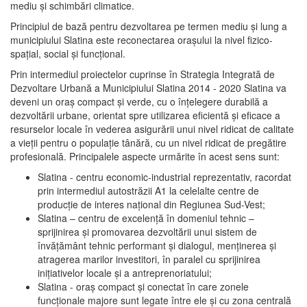
mediu şi schimbări climatice.
Principiul de bază pentru dezvoltarea pe termen mediu şi lung a
municipiului Slatina este reconectarea oraşului la nivel fizico-
spaţial, social şi funcţional.
Prin intermediul proiectelor cuprinse în Strategia Integrată de
Dezvoltare Urbană a Municipiului Slatina 2014 - 2020 Slatina va
deveni un oraş compact şi verde, cu o înţelegere durabilă a
dezvoltării urbane, orientat spre utilizarea eficientă şi eficace a
resurselor locale în vederea asigurării unui nivel ridicat de calitate
a vieţii pentru o populaţie tânără, cu un nivel ridicat de pregătire
profesională. Principalele aspecte urmărite în acest sens sunt:
Slatina - centru economic-industrial reprezentativ, racordat
prin intermediul autostrăzii A1 la celelalte centre de
producţie de interes naţional din Regiunea Sud-Vest;
Slatina – centru de excelenţă în domeniul tehnic –
sprijinirea şi promovarea dezvoltării unui sistem de
învăţământ tehnic performant şi dialogul, menţinerea şi
atragerea marilor investitori, în paralel cu sprijinirea
iniţiativelor locale şi a antreprenoriatului;
Slatina - oraş compact şi conectat în care zonele
funcţionale majore sunt legate între ele şi cu zona centrală