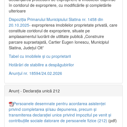
în coridorul de expropriere, cu modificările şi completările
ulterioare
Dispoziția Primarului Municipiului Slatina nr. 1458 din
20.10.2025
- exproprierea imobilelor proprietate privată, care
constituie coridorul de expropriere, situate pe
amplasamentul lucrării de utilitate publică „Construire
parcare supraetajată, Cartier Eugen Ionescu, Municipiul
Slatina, Județul Olt”
Tabel cu imobilele și cu proprietarii
Hotărâri de stabilire a despăgubirilor
Anunțul nr. 18594/24.02.2026
Anunț - Declarația unică 212
Persoanele desemnate pentru acordarea asistenței
privind completarea și/sau depunerea, precum și
transmiterea declarației unice privind impozitul pe venit și
contribuțiile sociale datorare de persoanele fizice (212)
(pdf)