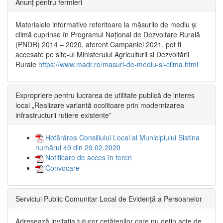
Anunț pentru fermieri
Materialele informative referitoare la măsurile de mediu și
climă cuprinse în Programul Național de Dezvoltare Rurală
(PNDR) 2014 – 2020, aferent Campaniei 2021, pot fi
accesate pe site-ul Ministerului Agriculturii și Dezvoltării
Rurale
https://www.madr.ro/masuri-de-mediu-si-clima.html
Expropriere pentru lucrarea de utilitate publică de interes
local „Realizare variantă ocolitoare prin modernizarea
infrastructurii rutiere existente”
Hotărârea Consiliului Local al Municipiului Slatina
numărul 49 din 29.02.2020
Notificare de acces în teren
Convocare
Serviciul Public Comunitar Local de Evidență a Persoanelor
Adresează invitația tuturor cetățenilor care nu dețin acte de