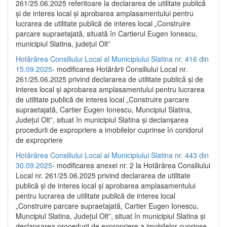
261/25.06.2025 referitoare la declararea de utilitate publică
și de interes local și aprobarea amplasamentului pentru
lucrarea de utilitate publică de interes local „Construire
parcare supraetajată, situată în Cartierul Eugen Ionescu,
municipiul Slatina, județul Olt”
Hotărârea Consiliului Local al Municipiului Slatina nr. 416 din
15.09.2025
- modificarea Hotărârii Consiliului Local nr.
261/25.06.2025 privind declararea de utilitate publică și de
interes local și aprobarea amplasamentului pentru lucrarea
de utilitate publică de interes local „Construire parcare
supraetajată, Cartier Eugen Ionescu, Muncipiul Slatina,
Județul Olt”, situat în municipiul Slatina și declanșarea
procedurii de expropriere a imobilelor cuprinse în coridorul
de expropriere
Hotărârea Consiliului Local al Municipiului Slatina nr. 443 din
30.09.2025
- modificarea anexei nr. 2 la Hotărârea Consiliului
Local nr. 261/25.06.2025 privind declararea de utilitate
publică şi de interes local şi aprobarea amplasamentului
pentru lucrarea de utilitate publică de interes local
„Construire parcare supraetajată, Cartier Eugen Ionescu,
Muncipiul Slatina, Judeţul Olt”, situat în municipiul Slatina şi
declanşarea procedurii de expropriere a imobilelor cuprinse