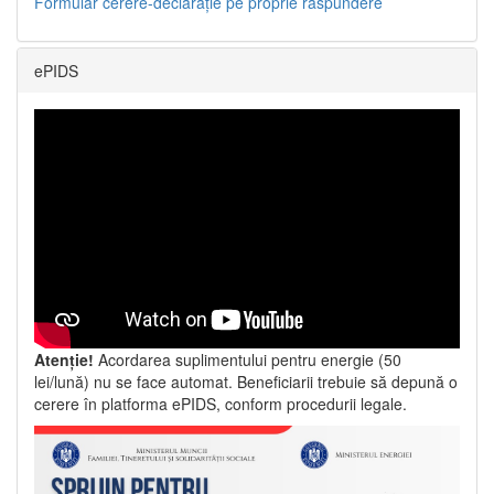
Formular cerere-declarație pe proprie răspundere
ePIDS
Atenție!
Acordarea suplimentului pentru energie (50
lei/lună) nu se face automat. Beneficiarii trebuie să depună o
cerere în platforma ePIDS, conform procedurii legale.