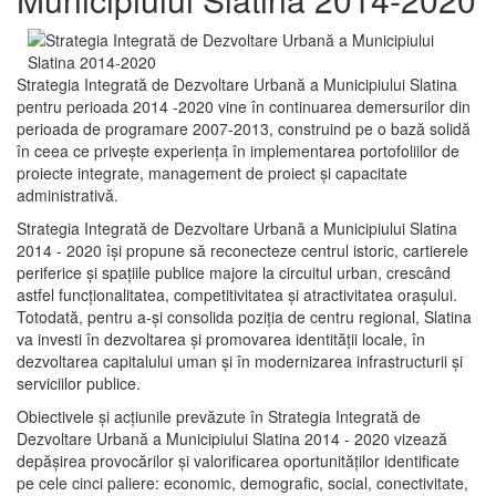
Strategia Integrată de Dezvoltare Urbană a Municipiului Slatina
pentru perioada 2014 -2020 vine în continuarea demersurilor din
perioada de programare 2007-2013, construind pe o bază solidă
în ceea ce priveşte experienţa în implementarea portofoliilor de
proiecte integrate, management de proiect și capacitate
administrativă.
Strategia Integrată de Dezvoltare Urbană a Municipiului Slatina
2014 - 2020 își propune să reconecteze centrul istoric, cartierele
periferice şi spaţiile publice majore la circuitul urban, crescând
astfel funcţionalitatea, competitivitatea şi atractivitatea oraşului.
Totodată, pentru a-şi consolida poziţia de centru regional, Slatina
va investi în dezvoltarea şi promovarea identităţii locale, în
dezvoltarea capitalului uman şi în modernizarea infrastructurii şi
serviciilor publice.
Obiectivele şi acţiunile prevăzute în Strategia Integrată de
Dezvoltare Urbană a Municipiului Slatina 2014 - 2020 vizează
depășirea provocărilor şi valorificarea oportunităţilor identificate
pe cele cinci paliere: economic, demografic, social, conectivitate,