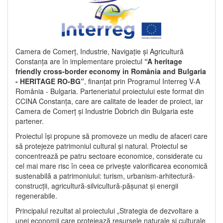
Camera de Comerț, Industrie, Navigație și Agricultură
Constanța are în implementare proiectul
“A heritage
friendly cross-border economy in România and Bulgaria
- HERITAGE RO-BG”
, finanțat prin Programul Interreg V-A
România - Bulgaria. Parteneriatul proiectului este format din
CCINA Constanța, care are calitate de leader de proiect, iar
Camera de Comerț și Industrie Dobrich din Bulgaria este
partener.
Proiectul își propune să promoveze un mediu de afaceri care
să protejeze patrimoniul cultural și natural. Proiectul se
concentrează pe patru sectoare economice, considerate cu
cel mai mare risc în ceea ce privește valorificarea economică
sustenabilă a patrimoniului: turism, urbanism-arhitectură-
construcții, agricultură-silvicultură-pășunat și energii
regenerabile.
Principalul rezultat al proiectului „Strategia de dezvoltare a
unei economii care protejează resursele naturale și culturale