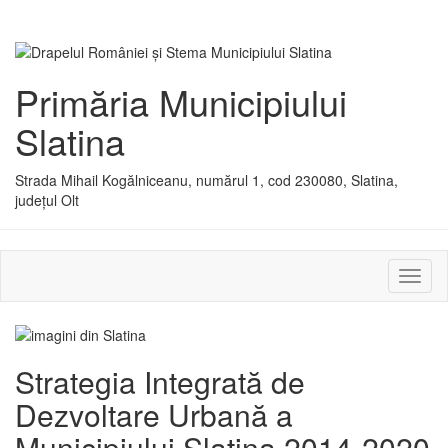
Primăria Municipiului
Slatina
Strada Mihail Kogălniceanu, numărul 1, cod 230080, Slatina,
județul Olt
Activ
sau
dezac
meniu
Strategia Integrată de
Dezvoltare Urbană a
Municipiului Slatina 2014-2020