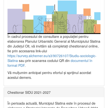
În cadrul procesului de consultare a populaţiei pentru
elaborarea Planului Urbanistic General al Municipiului Slatina
din Județul Olt, vă invităm să completați chestionarul online,
fie prin accesarea link-ului
https://survey.alchemer.eu/s3/90726107/Studiu-sociologic-
Slatina
sau prin scanarea codului QR din
documentul în
format PDF
.
Vă mulţumim anticipat pentru efortul şi sprijinul acordat
acestui demers.
Chestionar SIDU 2021-2027
În perioada actuală, Municipiul Slatina este în procesul de
elaborare a Strategiei Integrate de Dezvoltare Urbană 2021‐