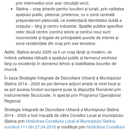
prin intermediul unor axe/ circulații verzi;
Slatina – oraş atractiv pentru locuitori şi turişti, prin calitatea
spaţiului public, pietonal, prietenos, cu o zonă centrală
preponderent pietonală, ce evidenţiază identitatea dublă a
oraşului – târg şi centru industrial. Spaţiile publice specifice
celor două centre (centrul istoric şi centrul nou) sunt
reconectate şi legate de principalele puncte de interes şi
zone rezidenţiale din oraş prin axe tematice.
Astfel, Slatina anului 2020 va fi un oraş tânăr şi modern, ce
îmbină calitatea ridicată a spaţiului public şi farmecul vechiului
târg cu excelenţa în domeniul tehnic şi stabilitatea locurilor de
muncă.
În baza Strategiei Integrate de Dezvoltare Urbană a Municipiului
Slatina 2014 - 2020 se pot demara acţiuni ample la nivel local şi
se pot accesa fonduri europene puse la dispoziţia României prin
Instrumentele Structurale, în special prin Programul Operațional
Regional.
Strategia Integrată de Dezvoltare Urbană a Municipiului Slatina
2014 - 2020 a fost însuşită de către Consiliul Local al municipiului
Slatina prin
Hotărârea Consiliului Local al Municipiului Slatina
numărul 111 din 27.04.2016
și modificat prin
Hotărârea Consiliului