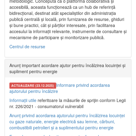
metodologic. Concepută ca o platformă colaborativă și
accesibilă, aceasta funcționează ca un hub de referință
bidirecțional, destinat atât specialiștilor din administrația
publică centrală și locală, prin furnizarea de resurse, ghiduri
și bune practici, cât și părților interesate, prin facilitarea
accesului la informații relevante, instrumente de consultare și
mecanisme de participare și monitorizare publică.
Centrul de resurse
Anunț important acordare ajutor pentru încălzirea locuinței și
supliment pentru energie
Informare privind acordarea
ACTUALIZARE (23.12.2025)
ajutorului pentru încălzire
Informații utile
referitoare la măsurile de sprijin conform Legii
nr. 226/2021 - consumatorul vulnerabil
Anunț privind acordarea ajutorului pentru încălzirea locuinței
cu gaze naturale, energie electrică sau lemne, cărbuni,
combustibili petrolieri și a suplimentului pentru energie