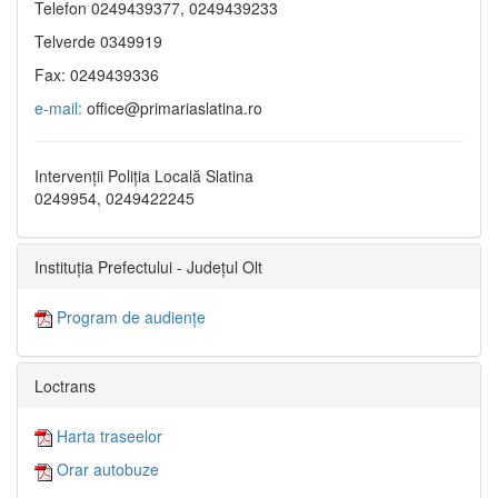
Telefon 0249439377, 0249439233
Telverde 0349919
Fax: 0249439336
e-mail:
office@primariaslatina.ro
Intervenții Poliția Locală Slatina
0249954, 0249422245
Instituția Prefectului - Județul Olt
Program de audiențe
Loctrans
Harta traseelor
Orar autobuze