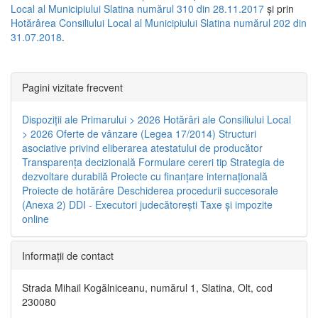
Local al Municipiului Slatina numărul 310 din 28.11.2017
și prin
Hotărârea Consiliului Local al Municipiului Slatina numărul 202 din
31.07.2018
.
Pagini vizitate frecvent
Dispoziţii ale Primarului > 2026
Hotărâri ale Consiliului Local
> 2026
Oferte de vânzare (Legea 17/2014)
Structuri
asociative privind eliberarea atestatului de producător
Transparenţa decizională
Formulare cereri tip
Strategia de
dezvoltare durabilă
Proiecte cu finanţare internaţională
Proiecte de hotărâre
Deschiderea procedurii succesorale
(Anexa 2)
DDI - Executori judecătorești
Taxe şi impozite
online
Informaţii de contact
Strada Mihail Kogălniceanu, numărul 1, Slatina, Olt, cod
230080