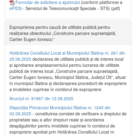
Formular de solicitare a ajutorului
(conform platformei a
ePIDS
- Serviciul de Telecomunicații Speciale - STS) (pdf)
Exproprierea pentru cauză de utilitate publică pentru
realizarea obiectivului „Construire parcare supraetajată,
Cartier Eugen Ionescu”
Hotărârea Consiliului Local al Municipiului Slatina nr. 261 din
25.06.2025
declararea de utilitate publică și de interes local
și aprobarea amplasamentului pentru lucrarea de utilitate
publică de interes local „Construire parcare supraetajată,
Cartier Eugen Ionescu, Municipiul Slatina, Județul Olt”, situat
în municipiul Slatina și declanșarea procedurii de expropriere
a imobilelor cuprinse în coridorul de expropriere
Anunțul nr. 81867 din 12.08.2025
Dispoziția Primarului Municipiului Slatina nr. 1245 din
02.09.2025
- constituirea comisiei de verificare a dreptului de
proprietate sau a altor drepturi reale și acordarea
despăgubirilor pentru imobilele cuprinse în coridorul de
expropriere aprobat prin Hotărârea Consiliului Local nr.