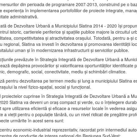
mersurilor din perioada de programare 2007-2013, construind pe o baz
e experienţa în implementarea portofoliilor de proiecte integrate, ma
itate administrativă.
rată de Dezvoltare Urbană a Municipiului Slatina 2014 - 2020 își propu
rul istoric, cartierele periferice şi spaţiile publice majore la circuitul 
litatea, competitivitatea şi atractivitatea oraşului. Totodată, pentru a-şi 
u regional, Slatina va investi în dezvoltarea şi promovarea identităţii loc
talului uman şi în modernizarea infrastructurii şi serviciilor publice.
acţiunile prevăzute în Strategia Integrată de Dezvoltare Urbană a Municip
ază depășirea provocărilor şi valorificarea oportunităţilor identificate p
ic, demografic, social, conectivitate, mediu şi schimbări climatice.
ază pentru dezvoltarea pe termen mediu şi lung a municipiului Slatina e
şului la nivel fizico-spaţial, social şi funcţional.
l proiectelor cuprinse în Strategia Integrată de Dezvoltare Urbană a Mun
2020 Slatina va deveni un oraş compact şi verde, cu o înţelegere durabil
 spre utilizarea eficientă şi eficace a resurselor locale în vederea asigur
ate a vieţii pentru o populaţie tânără, cu un nivel ridicat de pregătire pro
pecte urmărite în acest sens sunt:
 centru economic-industrial reprezentativ, racordat prin intermediul autos
 centre de producţie de interes naţional din Regiunea Sud-Vest;