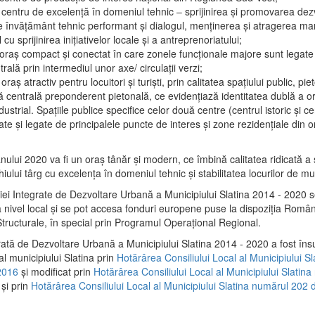
 centru de excelenţă în domeniul tehnic – sprijinirea şi promovarea dezv
 învăţământ tehnic performant şi dialogul, menţinerea şi atragerea maril
 cu sprijinirea iniţiativelor locale şi a antreprenoriatului;
 oraş compact şi conectat în care zonele funcţionale majore sunt legate 
rală prin intermediul unor axe/ circulații verzi;
oraş atractiv pentru locuitori şi turişti, prin calitatea spaţiului public, pi
 centrală preponderent pietonală, ce evidenţiază identitatea dublă a ora
dustrial. Spaţiile publice specifice celor două centre (centrul istoric şi c
te şi legate de principalele puncte de interes şi zone rezidenţiale din o
.
anului 2020 va fi un oraş tânăr şi modern, ce îmbină calitatea ridicată a 
hiului târg cu excelenţa în domeniul tehnic şi stabilitatea locurilor de m
iei Integrate de Dezvoltare Urbană a Municipiului Slatina 2014 - 2020
a nivel local şi se pot accesa fonduri europene puse la dispoziţia Român
tructurale, în special prin Programul Operațional Regional.
rată de Dezvoltare Urbană a Municipiului Slatina 2014 - 2020 a fost îns
al municipiului Slatina prin
Hotărârea Consiliului Local al Municipiului S
2016
și modificat prin
Hotărârea Consiliului Local al Municipiului Slatin
și prin
Hotărârea Consiliului Local al Municipiului Slatina numărul 202