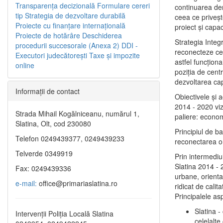
Transparenţa decizională
Formulare cereri
continuarea de
tip
Strategia de dezvoltare durabilă
ceea ce priveşt
Proiecte cu finanţare internaţională
proiect și capac
Proiecte de hotărâre
Deschiderea
Strategia Integ
procedurii succesorale (Anexa 2)
DDI -
reconecteze cent
Executori judecătorești
Taxe şi impozite
astfel funcţiona
online
poziţia de centr
dezvoltarea capi
Informaţii de contact
Obiectivele şi 
2014 - 2020 vize
Strada Mihail Kogălniceanu, numărul 1,
paliere: econom
Slatina, Olt, cod 230080
Principiul de b
Telefon 0249439377, 0249439233
reconectarea ora
Telverde 0349919
Prin intermediu
Slatina 2014 - 
Fax: 0249439336
urbane, orientat
e-mail:
office@primariaslatina.ro
ridicat de calit
Principalele as
Slatina -
Intervenții Poliția Locală Slatina
celelalte