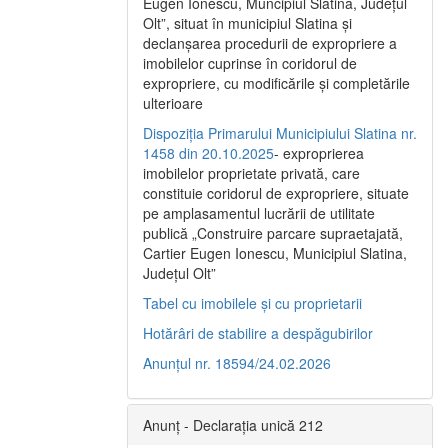
Eugen Ionescu, Muncipiul Slatina, Judeţul
Olt”, situat în municipiul Slatina şi
declanşarea procedurii de expropriere a
imobilelor cuprinse în coridorul de
expropriere, cu modificările şi completările
ulterioare
Dispoziția Primarului Municipiului Slatina nr.
1458 din 20.10.2025
- exproprierea
imobilelor proprietate privată, care
constituie coridorul de expropriere, situate
pe amplasamentul lucrării de utilitate
publică „Construire parcare supraetajată,
Cartier Eugen Ionescu, Municipiul Slatina,
Județul Olt”
Tabel cu imobilele și cu proprietarii
Hotărâri de stabilire a despăgubirilor
Anunțul nr. 18594/24.02.2026
Anunț - Declarația unică 212