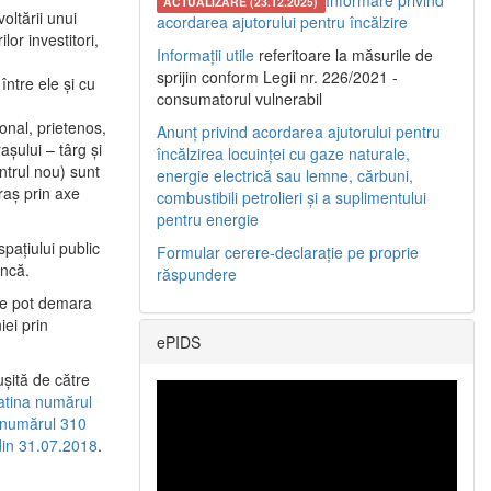
Informare privind
ACTUALIZARE (23.12.2025)
oltării unui
acordarea ajutorului pentru încălzire
or investitori,
Informații utile
referitoare la măsurile de
sprijin conform Legii nr. 226/2021 -
între ele şi cu
consumatorul vulnerabil
etonal, prietenos,
Anunț privind acordarea ajutorului pentru
şului – târg şi
încălzirea locuinței cu gaze naturale,
entrul nou) sunt
energie electrică sau lemne, cărbuni,
raş prin axe
combustibili petrolieri și a suplimentului
pentru energie
spaţiului public
Formular cerere-declarație pe proprie
uncă.
răspundere
 se pot demara
iei prin
ePIDS
uşită de către
latina numărul
a numărul 310
 din 31.07.2018
.