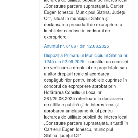
„Construire parcare supraetajată, Cartier
Eugen Ionescu, Municipiul Slatina, Județul
Olt”, situat în municipiul Slatina și
declanșarea procedurii de expropriere a
imobilelor cuprinse în coridorul de
expropriere
Anunțul nr. 81867 din 12.08.2025
Dispoziția Primarului Municipiului Slatina nr.
1245 din 02.09.2025
- constituirea comisiei
de verificare a dreptului de proprietate sau
a altor drepturi reale și acordarea
despăgubirilor pentru imobilele cuprinse în
coridorul de expropriere aprobat prin
Hotărârea Consiliului Local nr.
261/25.06.2025 referitoare la declararea
de utilitate publică și de interes local și
aprobarea amplasamentului pentru
lucrarea de utilitate publică de interes local
„Construire parcare supraetajată, situată în
Cartierul Eugen Ionescu, municipiul
Slatina, județul Olt”