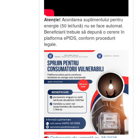
Atenție!
Acordarea suplimentului pentru
energie (50 lei/lună) nu se face automat.
Beneficiarii trebuie să depună o cerere în
platforma ePIDS, conform procedurii
legale.
Ordonanța de urgență nr. 35/2025