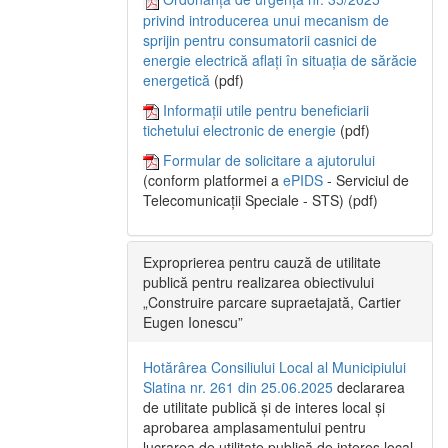
privind introducerea unui mecanism de
sprijin pentru consumatorii casnici de
energie electrică aflați în situația de sărăcie
energetică
(pdf)
Informații utile pentru beneficiarii
tichetului electronic de energie
(pdf)
Formular de solicitare a ajutorului
(conform platformei a
ePIDS
- Serviciul de
Telecomunicații Speciale - STS) (pdf)
Exproprierea pentru cauză de utilitate
publică pentru realizarea obiectivului
„Construire parcare supraetajată, Cartier
Eugen Ionescu”
Hotărârea Consiliului Local al Municipiului
Slatina nr. 261 din 25.06.2025
declararea
de utilitate publică și de interes local și
aprobarea amplasamentului pentru
lucrarea de utilitate publică de interes local