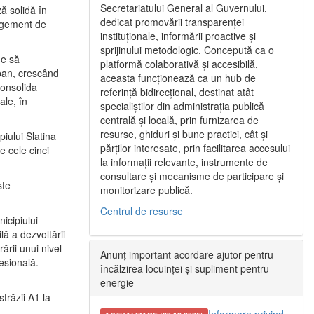
Secretariatului General al Guvernului,
ă solidă în
dedicat promovării transparenței
nagement de
instituționale, informării proactive și
sprijinului metodologic. Concepută ca o
ne să
platformă colaborativă și accesibilă,
urban, crescând
aceasta funcționează ca un hub de
consolida
referință bidirecțional, destinat atât
ale, în
specialiștilor din administrația publică
centrală și locală, prin furnizarea de
resurse, ghiduri și bune practici, cât și
iului Slatina
părților interesate, prin facilitarea accesului
e cele cinci
la informații relevante, instrumente de
consultare și mecanisme de participare și
ste
monitorizare publică.
Centrul de resurse
icipiului
ă a dezvoltării
ării unui nivel
Anunț important acordare ajutor pentru
fesională.
încălzirea locuinței și supliment pentru
energie
trăzii A1 la