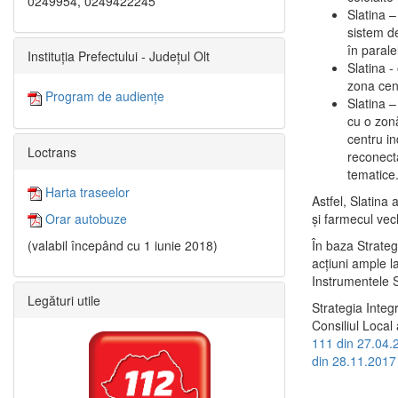
0249954, 0249422245
Slatina –
sistem de
în paralel
Instituția Prefectului - Județul Olt
Slatina -
zona cent
Program de audiențe
Slatina – 
cu o zonă
centru in
Loctrans
reconecta
tematice
Harta traseelor
Astfel, Slatina 
şi farmecul vec
Orar autobuze
În baza Strateg
(valabil începând cu 1 iunie 2018)
acţiuni ample l
Instrumentele S
Legături utile
Strategia Integ
Consiliul Local 
111 din 27.04.
din 28.11.2017