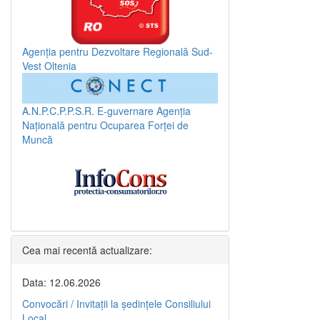
Agenția pentru Dezvoltare Regională Sud-
Vest Oltenia
A.N.P.C.P.P.S.R.
E-guvernare
Agenția
Națională pentru Ocuparea Forței de
Muncă
Cea mai recentă actualizare:
Data: 12.06.2026
Convocări / Invitaţii la şedinţele Consiliului
Local