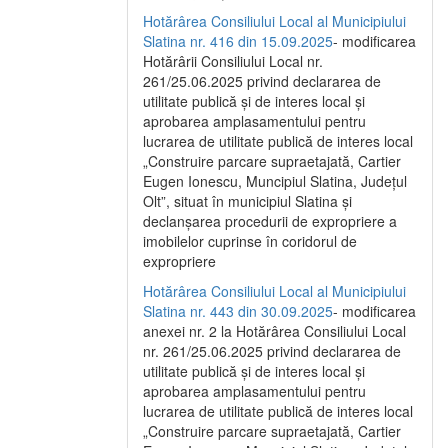
Hotărârea Consiliului Local al Municipiului
Slatina nr. 416 din 15.09.2025
- modificarea
Hotărârii Consiliului Local nr.
261/25.06.2025 privind declararea de
utilitate publică și de interes local și
aprobarea amplasamentului pentru
lucrarea de utilitate publică de interes local
„Construire parcare supraetajată, Cartier
Eugen Ionescu, Muncipiul Slatina, Județul
Olt”, situat în municipiul Slatina și
declanșarea procedurii de expropriere a
imobilelor cuprinse în coridorul de
expropriere
Hotărârea Consiliului Local al Municipiului
Slatina nr. 443 din 30.09.2025
- modificarea
anexei nr. 2 la Hotărârea Consiliului Local
nr. 261/25.06.2025 privind declararea de
utilitate publică şi de interes local şi
aprobarea amplasamentului pentru
lucrarea de utilitate publică de interes local
„Construire parcare supraetajată, Cartier