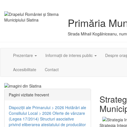
Primăria Muni
Strada Mihail Kogălniceanu, numă
Prezentare
Informații de interes public
Despre ora
Accesibilitate
Contact
Pagini vizitate frecvent
Strateg
Municip
Dispoziţii ale Primarului > 2026
Hotărâri ale
Consiliului Local > 2026
Oferte de vânzare
(Legea 17/2014)
Structuri asociative
privind eliberarea atestatului de producător
Strategia Integ