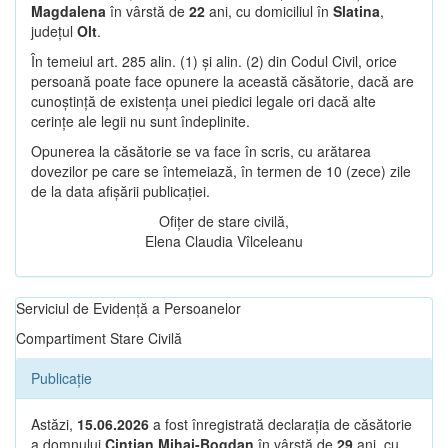
Magdalena
în vârstă de
22
ani, cu domiciliul în
Slatina
,
județul
Olt
.
În temeiul art. 285 alin. (1) și alin. (2) din Codul Civil, orice
persoană poate face opunere la această căsătorie, dacă are
cunoștință de existența unei piedici legale ori dacă alte
cerințe ale legii nu sunt îndeplinite.
Opunerea la căsătorie se va face în scris, cu arătarea
dovezilor pe care se întemeiază, în termen de 10 (zece) zile
de la data afișării publicației.
Ofițer de stare civilă,
Elena Claudia Vîlceleanu
Serviciul de Evidență a Persoanelor
Compartiment Stare Civilă
Publicație
Astăzi,
15.06.2026
a fost înregistrată declarația de căsătorie
a domnului
Cintian Mihai-Bogdan
în vârstă de
29
ani, cu