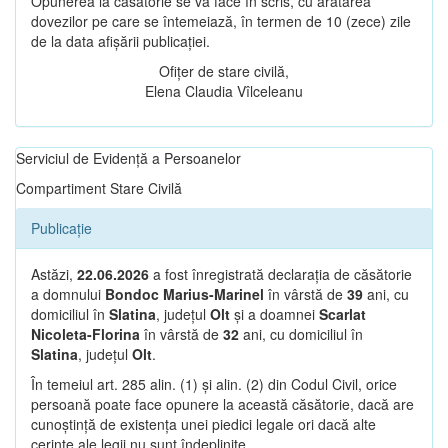
Opunerea la căsătorie se va face în scris, cu arătarea
dovezilor pe care se întemeiază, în termen de 10 (zece) zile
de la data afișării publicației.
Ofițer de stare civilă,
Elena Claudia Vîlceleanu
Serviciul de Evidență a Persoanelor
Compartiment Stare Civilă
Publicație
Astăzi,
22.06.2026
a fost înregistrată declarația de căsătorie
a domnului
Bondoc Marius-Marinel
în vârstă de
39
ani, cu
domiciliul în
Slatina
, județul
Olt
și a doamnei
Scarlat
Nicoleta-Florina
în vârstă de
32
ani, cu domiciliul în
Slatina
, județul
Olt
.
În temeiul art. 285 alin. (1) și alin. (2) din Codul Civil, orice
persoană poate face opunere la această căsătorie, dacă are
cunoștință de existența unei piedici legale ori dacă alte
cerințe ale legii nu sunt îndeplinite.