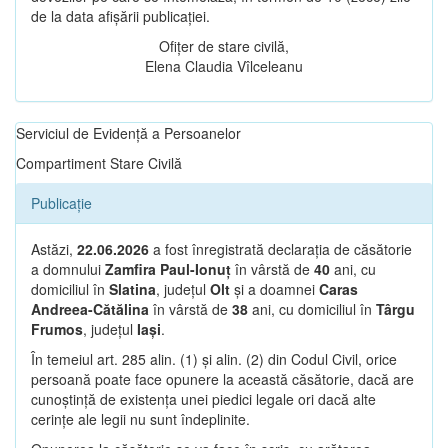
de la data afișării publicației.
Ofițer de stare civilă,
Elena Claudia Vîlceleanu
Serviciul de Evidență a Persoanelor
Compartiment Stare Civilă
Publicație
Astăzi,
22.06.2026
a fost înregistrată declarația de căsătorie
a domnului
Zamfira Paul-Ionuț
în vârstă de
40
ani, cu
domiciliul în
Slatina
, județul
Olt
și a doamnei
Caras
Andreea-Cătălina
în vârstă de
38
ani, cu domiciliul în
Târgu
Frumos
, județul
Iași
.
În temeiul art. 285 alin. (1) și alin. (2) din Codul Civil, orice
persoană poate face opunere la această căsătorie, dacă are
cunoștință de existența unei piedici legale ori dacă alte
cerințe ale legii nu sunt îndeplinite.