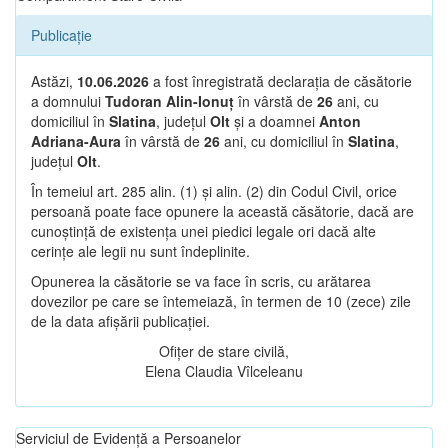
Publicație
Astăzi,
10.06.2026
a fost înregistrată declarația de căsătorie
a domnului
Tudoran Alin-Ionuț
în vârstă de
26
ani, cu
domiciliul în
Slatina
, județul
Olt
și a doamnei
Anton
Adriana-Aura
în vârstă de
26
ani, cu domiciliul în
Slatina
,
județul
Olt
.
În temeiul art. 285 alin. (1) și alin. (2) din Codul Civil, orice
persoană poate face opunere la această căsătorie, dacă are
cunoștință de existența unei piedici legale ori dacă alte
cerințe ale legii nu sunt îndeplinite.
Opunerea la căsătorie se va face în scris, cu arătarea
dovezilor pe care se întemeiază, în termen de 10 (zece) zile
de la data afișării publicației.
Ofițer de stare civilă,
Elena Claudia Vîlceleanu
Serviciul de Evidență a Persoanelor