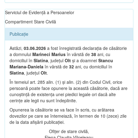
Serviciul de Evidență a Persoanelor
Compartiment Stare Civilă
Publicație
Astăzi,
03.06.2026
a fost înregistrată declarația de căsătorie
a domnului
Marineci Marius
în vârstă de
38
ani, cu
domiciliul în
Slatina
, județul
Olt
și a doamnei
Stancu
Mariana-Daniela
în vârstă de
32
ani, cu domiciliul în
Slatina
, județul
Olt
.
În temeiul art. 285 alin. (1) și alin. (2) din Codul Civil, orice
persoană poate face opunere la această căsătorie, dacă are
cunoștință de existența unei piedici legale ori dacă alte
cerințe ale legii nu sunt îndeplinite.
Opunerea la căsătorie se va face în scris, cu arătarea
dovezilor pe care se întemeiază, în termen de 10 (zece) zile
de la data afișării publicației.
Ofițer de stare civilă,
Elena Claudia Vîlceleanu