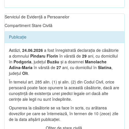
Serviciul de Evidență a Persoanelor
Compartiment Stare Civilă
Publicație
Astăzi,
24.06.2026
a fost înregistrată declarația de căsătorie
a domnului
Pîndaru Florin
în vârstă de
29
ani, cu domiciliul
în
Podgoria
, județul
Buzău
și a doamnei
Manolache
Adina-Maria
în vârstă de
27
ani, cu domiciliul în
Slatina
,
județul
Olt
.
În temeiul art. 285 alin. (1) și alin. (2) din Codul Civil, orice
persoană poate face opunere la această căsătorie, dacă are
cunoștință de existența unei piedici legale ori dacă alte
cerințe ale legii nu sunt îndeplinite.
Opunerea la căsătorie se va face în scris, cu arătarea
dovezilor pe care se întemeiază, în termen de 10 (zece) zile
de la data afișării publicației.
Ofițer de stare civilă,