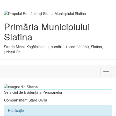
Primăria Municipiului
Slatina
Strada Mihail Kogălniceanu, numărul 1, cod 230080, Slatina,
județul Olt
Activ
sau
dezac
meniu
Serviciul de Evidență a Persoanelor
Compartiment Stare Civilă
Publicație