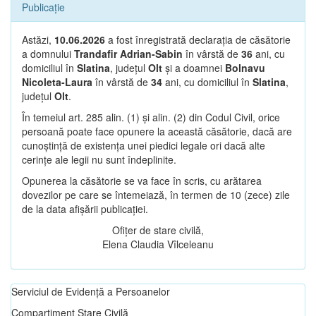
Publicație
Astăzi,
10.06.2026
a fost înregistrată declarația de căsătorie
a domnului
Trandafir Adrian-Sabin
în vârstă de
36
ani, cu
domiciliul în
Slatina
, județul
Olt
și a doamnei
Bolnavu
Nicoleta-Laura
în vârstă de
34
ani, cu domiciliul în
Slatina
,
județul
Olt
.
În temeiul art. 285 alin. (1) și alin. (2) din Codul Civil, orice
persoană poate face opunere la această căsătorie, dacă are
cunoștință de existența unei piedici legale ori dacă alte
cerințe ale legii nu sunt îndeplinite.
Opunerea la căsătorie se va face în scris, cu arătarea
dovezilor pe care se întemeiază, în termen de 10 (zece) zile
de la data afișării publicației.
Ofițer de stare civilă,
Elena Claudia Vîlceleanu
Serviciul de Evidență a Persoanelor
Compartiment Stare Civilă