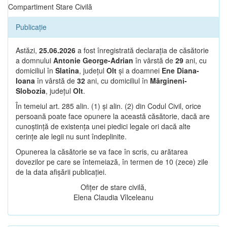
Compartiment Stare Civilă
Publicație
Astăzi,
25.06.2026
a fost înregistrată declarația de căsătorie
a domnului
Antonie George-Adrian
în vârstă de
29
ani, cu
domiciliul în
Slatina
, județul
Olt
și a doamnei
Ene Diana-
Ioana
în vârstă de
32
ani, cu domiciliul în
Mărgineni-
Slobozia
, județul
Olt
.
În temeiul art. 285 alin. (1) și alin. (2) din Codul Civil, orice
persoană poate face opunere la această căsătorie, dacă are
cunoștință de existența unei piedici legale ori dacă alte
cerințe ale legii nu sunt îndeplinite.
Opunerea la căsătorie se va face în scris, cu arătarea
dovezilor pe care se întemeiază, în termen de 10 (zece) zile
de la data afișării publicației.
Ofițer de stare civilă,
Elena Claudia Vîlceleanu