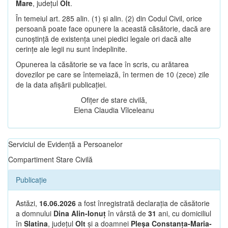
Mare
, județul
Olt
.
În temeiul art. 285 alin. (1) și alin. (2) din Codul Civil, orice
persoană poate face opunere la această căsătorie, dacă are
cunoștință de existența unei piedici legale ori dacă alte
cerințe ale legii nu sunt îndeplinite.
Opunerea la căsătorie se va face în scris, cu arătarea
dovezilor pe care se întemeiază, în termen de 10 (zece) zile
de la data afișării publicației.
Ofițer de stare civilă,
Elena Claudia Vîlceleanu
Serviciul de Evidență a Persoanelor
Compartiment Stare Civilă
Publicație
Astăzi,
16.06.2026
a fost înregistrată declarația de căsătorie
a domnului
Dina Alin-Ionuț
în vârstă de
31
ani, cu domiciliul
în
Slatina
, județul
Olt
și a doamnei
Pleșa Constanța-Maria-