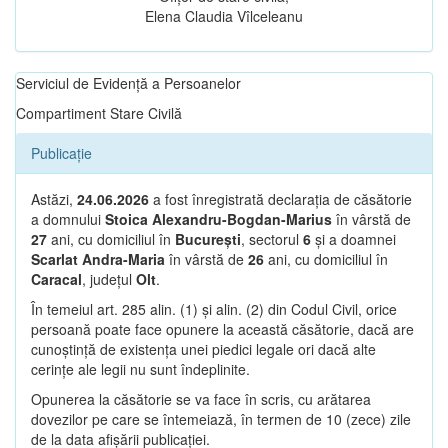
Elena Claudia Vîlceleanu
Serviciul de Evidență a Persoanelor
Compartiment Stare Civilă
Publicație
Astăzi,
24.06.2026
a fost înregistrată declarația de căsătorie
a domnului
Stoica Alexandru-Bogdan-Marius
în vârstă de
27
ani, cu domiciliul în
București
, sectorul
6
și a doamnei
Scarlat Andra-Maria
în vârstă de
26
ani, cu domiciliul în
Caracal
, județul
Olt
.
În temeiul art. 285 alin. (1) și alin. (2) din Codul Civil, orice
persoană poate face opunere la această căsătorie, dacă are
cunoștință de existența unei piedici legale ori dacă alte
cerințe ale legii nu sunt îndeplinite.
Opunerea la căsătorie se va face în scris, cu arătarea
dovezilor pe care se întemeiază, în termen de 10 (zece) zile
de la data afișării publicației.