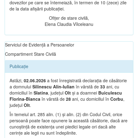
dovezilor pe care se întemeiază, în termen de 10 (zece) zile
de la data afișării publicației.
Ofițer de stare civilă,
Elena Claudia Vîlceleanu
Serviciul de Evidență a Persoanelor
Compartiment Stare Civilă
Publicație
Astăzi,
02.06.2026
a fost înregistrată declarația de căsătorie
a domnului
Silinescu Alin-Iulian
în vârstă de
33
ani, cu
domiciliul în
Slatina
, județul
Olt
și a doamnei
Buiculescu
Florina-Bianca
în vârstă de
28
ani, cu domiciliul în
Corbu
,
județul
Olt
.
În temeiul art. 285 alin. (1) și alin. (2) din Codul Civil, orice
persoană poate face opunere la această căsătorie, dacă are
cunoștință de existența unei piedici legale ori dacă alte
cerințe ale legii nu sunt îndeplinite.