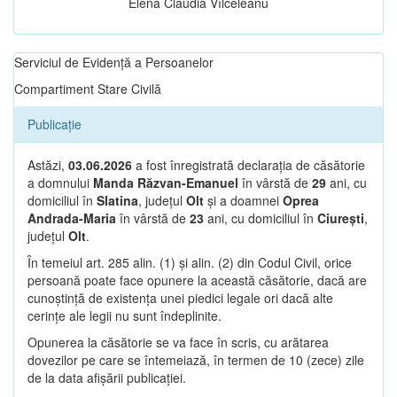
Elena Claudia Vîlceleanu
Serviciul de Evidență a Persoanelor
Compartiment Stare Civilă
Publicație
Astăzi,
03.06.2026
a fost înregistrată declarația de căsătorie
a domnului
Manda Răzvan-Emanuel
în vârstă de
29
ani, cu
domiciliul în
Slatina
, județul
Olt
și a doamnei
Oprea
Andrada-Maria
în vârstă de
23
ani, cu domiciliul în
Ciurești
,
județul
Olt
.
În temeiul art. 285 alin. (1) și alin. (2) din Codul Civil, orice
persoană poate face opunere la această căsătorie, dacă are
cunoștință de existența unei piedici legale ori dacă alte
cerințe ale legii nu sunt îndeplinite.
Opunerea la căsătorie se va face în scris, cu arătarea
dovezilor pe care se întemeiază, în termen de 10 (zece) zile
de la data afișării publicației.