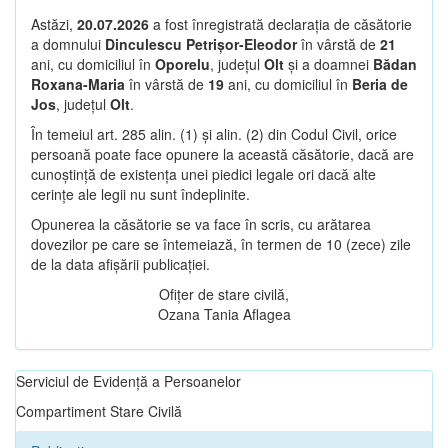
Astăzi,
20.07.2026
a fost înregistrată declarația de căsătorie
a domnului
Dinculescu Petrișor-Eleodor
în vârstă de
21
ani, cu domiciliul în
Oporelu
, județul
Olt
și a doamnei
Bădan
Roxana-Maria
în vârstă de
19
ani, cu domiciliul în
Beria de
Jos
, județul
Olt
.
În temeiul art. 285 alin. (1) și alin. (2) din Codul Civil, orice
persoană poate face opunere la această căsătorie, dacă are
cunoștință de existența unei piedici legale ori dacă alte
cerințe ale legii nu sunt îndeplinite.
Opunerea la căsătorie se va face în scris, cu arătarea
dovezilor pe care se întemeiază, în termen de 10 (zece) zile
de la data afișării publicației.
Ofițer de stare civilă,
Ozana Tania Aflagea
Serviciul de Evidență a Persoanelor
Compartiment Stare Civilă