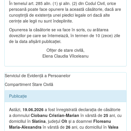
În temeiul art. 285 alin. (1) și alin. (2) din Codul Civil, orice
persoană poate face opunere la această căsătorie, dacă are
cunoștință de existența unei piedici legale ori dacă alte
cerințe ale legii nu sunt îndeplinite.
Opunerea la căsătorie se va face în scris, cu arătarea
dovezilor pe care se întemeiază, în termen de 10 (zece) zile
de la data afișării publicației.
Ofițer de stare civilă,
Elena Claudia Vîlceleanu
Serviciul de Evidență a Persoanelor
Compartiment Stare Civilă
Publicație
Astăzi,
19.06.2026
a fost înregistrată declarația de căsătorie
a domnului
Ciobanu Cristian-Marian
în vârstă de
25
ani, cu
domiciliul în
Slatina
, județul
Olt
și a doamnei
Floreanu
Maria-Alexandra
în vârstă de
26
ani, cu domiciliul în
Valea