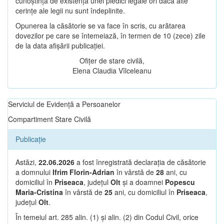
cunoștință de existența unei piedici legale ori dacă alte
cerințe ale legii nu sunt îndeplinite.
Opunerea la căsătorie se va face în scris, cu arătarea
dovezilor pe care se întemeiază, în termen de 10 (zece) zile
de la data afișării publicației.
Ofițer de stare civilă,
Elena Claudia Vîlceleanu
Serviciul de Evidență a Persoanelor
Compartiment Stare Civilă
Publicație
Astăzi,
22.06.2026
a fost înregistrată declarația de căsătorie
a domnului
Ifrim Florin-Adrian
în vârstă de
28
ani, cu
domiciliul în
Priseaca
, județul
Olt
și a doamnei
Popescu
Maria-Cristina
în vârstă de
25
ani, cu domiciliul în
Priseaca
,
județul
Olt
.
În temeiul art. 285 alin. (1) și alin. (2) din Codul Civil, orice