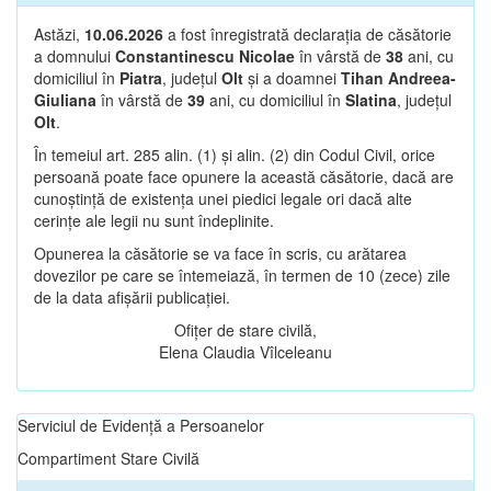
Astăzi,
10.06.2026
a fost înregistrată declarația de căsătorie
a domnului
Constantinescu Nicolae
în vârstă de
38
ani, cu
domiciliul în
Piatra
, județul
Olt
și a doamnei
Tihan Andreea-
Giuliana
în vârstă de
39
ani, cu domiciliul în
Slatina
, județul
Olt
.
În temeiul art. 285 alin. (1) și alin. (2) din Codul Civil, orice
persoană poate face opunere la această căsătorie, dacă are
cunoștință de existența unei piedici legale ori dacă alte
cerințe ale legii nu sunt îndeplinite.
Opunerea la căsătorie se va face în scris, cu arătarea
dovezilor pe care se întemeiază, în termen de 10 (zece) zile
de la data afișării publicației.
Ofițer de stare civilă,
Elena Claudia Vîlceleanu
Serviciul de Evidență a Persoanelor
Compartiment Stare Civilă