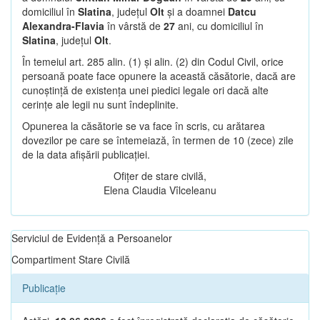
domiciliul în
Slatina
, județul
Olt
și a doamnei
Datcu
Alexandra-Flavia
în vârstă de
27
ani, cu domiciliul în
Slatina
, județul
Olt
.
În temeiul art. 285 alin. (1) și alin. (2) din Codul Civil, orice
persoană poate face opunere la această căsătorie, dacă are
cunoștință de existența unei piedici legale ori dacă alte
cerințe ale legii nu sunt îndeplinite.
Opunerea la căsătorie se va face în scris, cu arătarea
dovezilor pe care se întemeiază, în termen de 10 (zece) zile
de la data afișării publicației.
Ofițer de stare civilă,
Elena Claudia Vîlceleanu
Serviciul de Evidență a Persoanelor
Compartiment Stare Civilă
Publicație