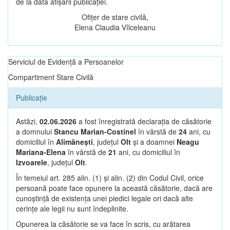
de la data afișării publicației.
Ofițer de stare civilă,
Elena Claudia Vîlceleanu
Serviciul de Evidență a Persoanelor
Compartiment Stare Civilă
Publicație
Astăzi,
02.06.2026
a fost înregistrată declarația de căsătorie
a domnului
Stancu Marian-Costinel
în vârstă de
24
ani, cu
domiciliul în
Alimănești
, județul
Olt
și a doamnei
Neagu
Mariana-Elena
în vârstă de
21
ani, cu domiciliul în
Izvoarele
, județul
Olt
.
În temeiul art. 285 alin. (1) și alin. (2) din Codul Civil, orice
persoană poate face opunere la această căsătorie, dacă are
cunoștință de existența unei piedici legale ori dacă alte
cerințe ale legii nu sunt îndeplinite.
Opunerea la căsătorie se va face în scris, cu arătarea