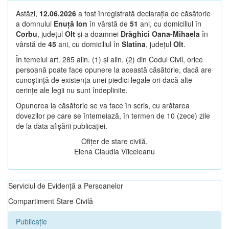
Astăzi,
12.06.2026
a fost înregistrată declarația de căsătorie
a domnului
Enuță Ion
în vârstă de
51
ani, cu domiciliul în
Corbu
, județul
Olt
și a doamnei
Drăghici Oana-Mihaela
în
vârstă de
45
ani, cu domiciliul în
Slatina
, județul
Olt
.
În temeiul art. 285 alin. (1) și alin. (2) din Codul Civil, orice
persoană poate face opunere la această căsătorie, dacă are
cunoștință de existența unei piedici legale ori dacă alte
cerințe ale legii nu sunt îndeplinite.
Opunerea la căsătorie se va face în scris, cu arătarea
dovezilor pe care se întemeiază, în termen de 10 (zece) zile
de la data afișării publicației.
Ofițer de stare civilă,
Elena Claudia Vîlceleanu
Serviciul de Evidență a Persoanelor
Compartiment Stare Civilă
Publicație