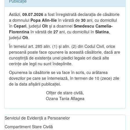
Publicație
Astăzi,
09.07.2026
a fost înregistrată declarația de căsătorie
a domnului
Popa Alin-Ilie
în vârstă de
30
ani, cu domiciliul
în
Cepari
, județul
Olt
și a doamnei
Smedescu Camelia-
Florentina
în vârstă de
27
ani, cu domiciliul în
Slatina
,
județul
Olt
.
În temeiul art. 285 alin. (1) și alin. (2) din Codul Civil, orice
persoană poate face opunere la această căsătorie, dacă are
cunoștință de existența unei piedici legale ori dacă alte
cerințe ale legii nu sunt îndeplinite.
Opunerea la căsătorie se va face în scris, cu arătarea
dovezilor pe care se întemeiază, în termen de 10 (zece) zile
de la data afișării publicației.
Ofițer de stare civilă,
Ozana Tania Aflagea
Serviciul de Evidență a Persoanelor
Compartiment Stare Civilă