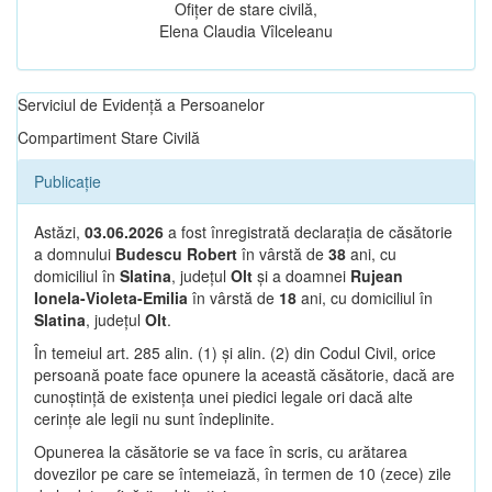
Ofițer de stare civilă,
Elena Claudia Vîlceleanu
Serviciul de Evidență a Persoanelor
Compartiment Stare Civilă
Publicație
Astăzi,
03.06.2026
a fost înregistrată declarația de căsătorie
a domnului
Budescu Robert
în vârstă de
38
ani, cu
domiciliul în
Slatina
, județul
Olt
și a doamnei
Rujean
Ionela-Violeta-Emilia
în vârstă de
18
ani, cu domiciliul în
Slatina
, județul
Olt
.
În temeiul art. 285 alin. (1) și alin. (2) din Codul Civil, orice
persoană poate face opunere la această căsătorie, dacă are
cunoștință de existența unei piedici legale ori dacă alte
cerințe ale legii nu sunt îndeplinite.
Opunerea la căsătorie se va face în scris, cu arătarea
dovezilor pe care se întemeiază, în termen de 10 (zece) zile