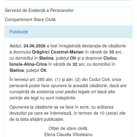
Serviciul de Evidență a Persoanelor
Compartiment Stare Civilă
Publicație
Astăzi,
24.06.2026
a fost înregistrată declarația de căsătorie
a domnului
Drăghici Costinel-Marian
în vârstă de
33
ani,
cu domiciliul în
Slatina
, județul
Olt
și a doamnei
Ciulcu
Ionela-Alina-Crina
în vârstă de
32
ani, cu domiciliul în
Slatina
, județul
Olt
.
În temeiul art. 285 alin. (1) și alin. (2) din Codul Civil, orice
persoană poate face opunere la această căsătorie, dacă are
cunoștință de existența unei piedici legale ori dacă alte
cerințe ale legii nu sunt îndeplinite.
Opunerea la căsătorie se va face în scris, cu arătarea
dovezilor pe care se întemeiază, în termen de 10 (zece) zile
de la data afișării publicației.
Ofițer de stare civilă,
Elena Claudia Vîlceleanu