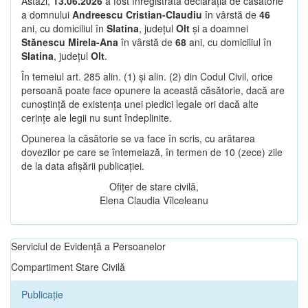
Astăzi,
13.06.2026
a fost înregistrată declarația de căsătorie
a domnului
Andreescu Cristian-Claudiu
în vârstă de
46
ani, cu domiciliul în
Slatina
, județul
Olt
și a doamnei
Stănescu Mirela-Ana
în vârstă de
68
ani, cu domiciliul în
Slatina
, județul
Olt
.
În temeiul art. 285 alin. (1) și alin. (2) din Codul Civil, orice
persoană poate face opunere la această căsătorie, dacă are
cunoștință de existența unei piedici legale ori dacă alte
cerințe ale legii nu sunt îndeplinite.
Opunerea la căsătorie se va face în scris, cu arătarea
dovezilor pe care se întemeiază, în termen de 10 (zece) zile
de la data afișării publicației.
Ofițer de stare civilă,
Elena Claudia Vîlceleanu
Serviciul de Evidență a Persoanelor
Compartiment Stare Civilă
Publicație