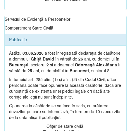
Serviciul de Evidență a Persoanelor
Compartiment Stare Civilă
Publicație
Astăzi,
03.06.2026
a fost înregistrată declarația de căsătorie
a domnului
Ghiță David
în vârstă de
26
ani, cu domiciliul în
București
, sectorul
2
și a doamnei
Odoroagă Alex-Maria
în
vârstă de
25
ani, cu domiciliul în
București
, sectorul
2
.
În temeiul art. 285 alin. (1) și alin. (2) din Codul Civil, orice
persoană poate face opunere la această căsătorie, dacă are
cunoștință de existența unei piedici legale ori dacă alte
cerințe ale legii nu sunt îndeplinite.
Opunerea la căsătorie se va face în scris, cu arătarea
dovezilor pe care se întemeiază, în termen de 10 (zece) zile
de la data afișării publicației.
Ofițer de stare civilă,