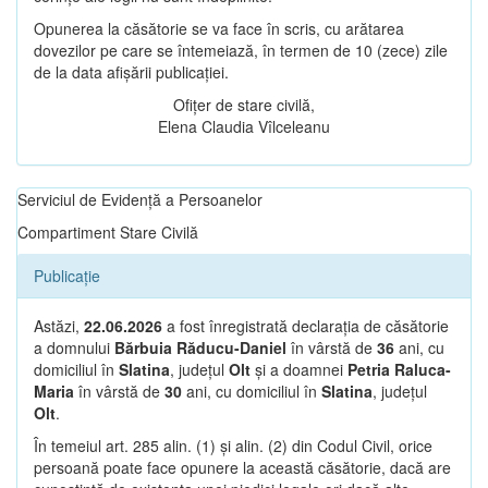
Opunerea la căsătorie se va face în scris, cu arătarea
dovezilor pe care se întemeiază, în termen de 10 (zece) zile
de la data afișării publicației.
Ofițer de stare civilă,
Elena Claudia Vîlceleanu
Serviciul de Evidență a Persoanelor
Compartiment Stare Civilă
Publicație
Astăzi,
22.06.2026
a fost înregistrată declarația de căsătorie
a domnului
Bărbuia Răducu-Daniel
în vârstă de
36
ani, cu
domiciliul în
Slatina
, județul
Olt
și a doamnei
Petria Raluca-
Maria
în vârstă de
30
ani, cu domiciliul în
Slatina
, județul
Olt
.
În temeiul art. 285 alin. (1) și alin. (2) din Codul Civil, orice
persoană poate face opunere la această căsătorie, dacă are