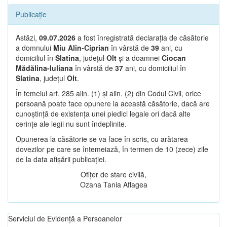
Publicație
Astăzi,
09.07.2026
a fost înregistrată declarația de căsătorie
a domnului
Miu Alin-Ciprian
în vârstă de
39
ani, cu
domiciliul în
Slatina
, județul
Olt
și a doamnei
Ciocan
Mădălina-Iuliana
în vârstă de
37
ani, cu domiciliul în
Slatina
, județul
Olt
.
În temeiul art. 285 alin. (1) și alin. (2) din Codul Civil, orice
persoană poate face opunere la această căsătorie, dacă are
cunoștință de existența unei piedici legale ori dacă alte
cerințe ale legii nu sunt îndeplinite.
Opunerea la căsătorie se va face în scris, cu arătarea
dovezilor pe care se întemeiază, în termen de 10 (zece) zile
de la data afișării publicației.
Ofițer de stare civilă,
Ozana Tania Aflagea
Serviciul de Evidență a Persoanelor