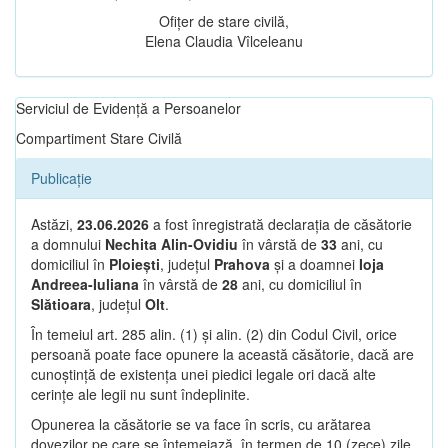
Ofițer de stare civilă,
Elena Claudia Vîlceleanu
Serviciul de Evidență a Persoanelor
Compartiment Stare Civilă
Publicație
Astăzi,
23.06.2026
a fost înregistrată declarația de căsătorie
a domnului
Nechita Alin-Ovidiu
în vârstă de
33
ani, cu
domiciliul în
Ploiești
, județul
Prahova
și a doamnei
Ioja
Andreea-Iuliana
în vârstă de
28
ani, cu domiciliul în
Slătioara
, județul
Olt
.
În temeiul art. 285 alin. (1) și alin. (2) din Codul Civil, orice
persoană poate face opunere la această căsătorie, dacă are
cunoștință de existența unei piedici legale ori dacă alte
cerințe ale legii nu sunt îndeplinite.
Opunerea la căsătorie se va face în scris, cu arătarea
dovezilor pe care se întemeiază, în termen de 10 (zece) zile