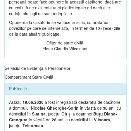
persoană poate face opunere la această căsătorie, dacă are
cunoștință de existența unei piedici legale ori dacă alte
cerințe ale legii nu sunt îndeplinite.
Opunerea la căsătorie se va face în scris, cu arătarea
dovezilor pe care se întemeiază, în termen de 10 (zece) zile
de la data afișării publicației.
Ofițer de stare civilă,
Elena Claudia Vîlceleanu
Serviciul de Evidență a Persoanelor
Compartiment Stare Civilă
Publicație
Astăzi,
19.06.2026
a fost înregistrată declarația de căsătorie
a domnului
Nicolae Gheorghe-Sorin
în vârstă de
30
ani, cu
domiciliul în
Slatina
, județul
Olt
și a doamnei
Buțu Diana-
Crenguța
în vârstă de
28
ani, cu domiciliul în
Viișoara
,
județul
Teleorman
.