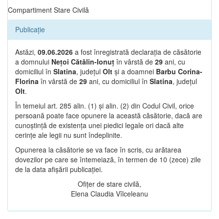
Compartiment Stare Civilă
Publicație
Astăzi,
09.06.2026
a fost înregistrată declarația de căsătorie
a domnului
Nețoi Cătălin-Ionuț
în vârstă de
29
ani, cu
domiciliul în
Slatina
, județul
Olt
și a doamnei
Barbu Corina-
Florina
în vârstă de
29
ani, cu domiciliul în
Slatina
, județul
Olt
.
În temeiul art. 285 alin. (1) și alin. (2) din Codul Civil, orice
persoană poate face opunere la această căsătorie, dacă are
cunoștință de existența unei piedici legale ori dacă alte
cerințe ale legii nu sunt îndeplinite.
Opunerea la căsătorie se va face în scris, cu arătarea
dovezilor pe care se întemeiază, în termen de 10 (zece) zile
de la data afișării publicației.
Ofițer de stare civilă,
Elena Claudia Vîlceleanu