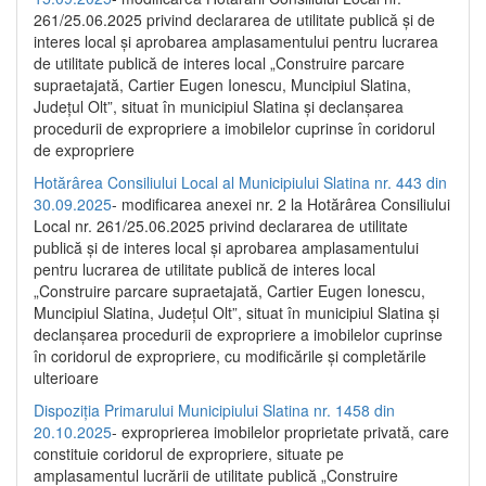
261/25.06.2025 privind declararea de utilitate publică și de
interes local și aprobarea amplasamentului pentru lucrarea
de utilitate publică de interes local „Construire parcare
supraetajată, Cartier Eugen Ionescu, Muncipiul Slatina,
Județul Olt”, situat în municipiul Slatina și declanșarea
procedurii de expropriere a imobilelor cuprinse în coridorul
de expropriere
Hotărârea Consiliului Local al Municipiului Slatina nr. 443 din
30.09.2025
- modificarea anexei nr. 2 la Hotărârea Consiliului
Local nr. 261/25.06.2025 privind declararea de utilitate
publică şi de interes local şi aprobarea amplasamentului
pentru lucrarea de utilitate publică de interes local
„Construire parcare supraetajată, Cartier Eugen Ionescu,
Muncipiul Slatina, Judeţul Olt”, situat în municipiul Slatina şi
declanşarea procedurii de expropriere a imobilelor cuprinse
în coridorul de expropriere, cu modificările şi completările
ulterioare
Dispoziția Primarului Municipiului Slatina nr. 1458 din
20.10.2025
- exproprierea imobilelor proprietate privată, care
constituie coridorul de expropriere, situate pe
amplasamentul lucrării de utilitate publică „Construire