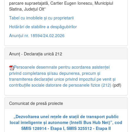
parcare supraetajată, Cartier Eugen Ionescu, Municipiul
Slatina, Județul Olt”
Tabel cu imobilele și cu proprietarii
Hotărâri de stabilire a despăgubirilor
Anunțul nr. 18594/24.02.2026
Anunț - Declarația unică 212
Persoanele desemnate pentru acordarea asistenței
privind completarea și/sau depunerea, precum și
transmiterea declarației unice privind impozitul pe venit și
contribuțiile sociale datorare de persoanele fizice (212)
(pdf)
Comunicat de presă proiecte
„Dezvoltarea unei rețele de stații de transport public
local inteligente și autonome (Intelli Bus Hub Net)”, cod
SMIS 128914 - Etapa I, SMIS 325512 - Etapa II