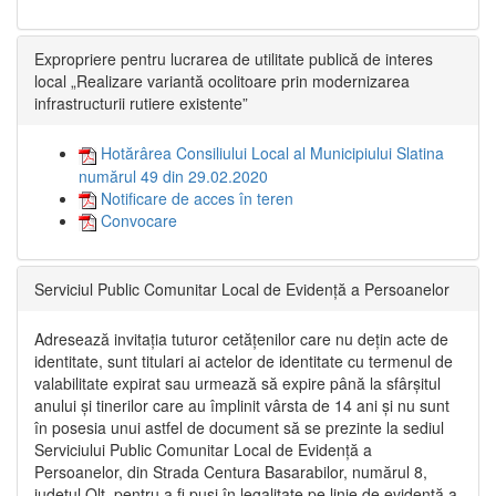
Expropriere pentru lucrarea de utilitate publică de interes
local „Realizare variantă ocolitoare prin modernizarea
infrastructurii rutiere existente”
Hotărârea Consiliului Local al Municipiului Slatina
numărul 49 din 29.02.2020
Notificare de acces în teren
Convocare
Serviciul Public Comunitar Local de Evidență a Persoanelor
Adresează invitația tuturor cetățenilor care nu dețin acte de
identitate, sunt titulari ai actelor de identitate cu termenul de
valabilitate expirat sau urmează să expire până la sfârșitul
anului și tinerilor care au împlinit vârsta de 14 ani și nu sunt
în posesia unui astfel de document să se prezinte la sediul
Serviciului Public Comunitar Local de Evidență a
Persoanelor, din Strada Centura Basarabilor, numărul 8,
județul Olt, pentru a fi puși în legalitate pe linie de evidență a