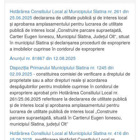
Hotărârea Consiliului Local al Municipiului Slatina nr. 261 din
25.06.2025
declararea de utilitate publică și de interes local
și aprobarea amplasamentului pentru lucrarea de utilitate
publică de interes local „Construire parcare supraetajată,
Cartier Eugen Ionescu, Municipiul Slatina, Județul Olt”, situat
în municipiul Slatina și declanșarea procedurii de expropriere
a imobilelor cuprinse în coridorul de expropriere
Anunțul nr. 81867 din 12.08.2025
Dispoziția Primarului Municipiului Slatina nr. 1245 din
02.09.2025
- constituirea comisiei de verificare a dreptului de
proprietate sau a altor drepturi reale și acordarea
despăgubirilor pentru imobilele cuprinse în coridorul de
expropriere aprobat prin Hotărârea Consiliului Local nr.
261/25.06.2025 referitoare la declararea de utilitate publică
și de interes local și aprobarea amplasamentului pentru
lucrarea de utilitate publică de interes local „Construire
parcare supraetajată, situată în Cartierul Eugen Ionescu,
municipiul Slatina, județul Olt”
Hotărârea Consiliului Local al Municipiului Slatina nr. 416 din
15.09.2025
- modificarea Hotărârii Consiliului Local nr.