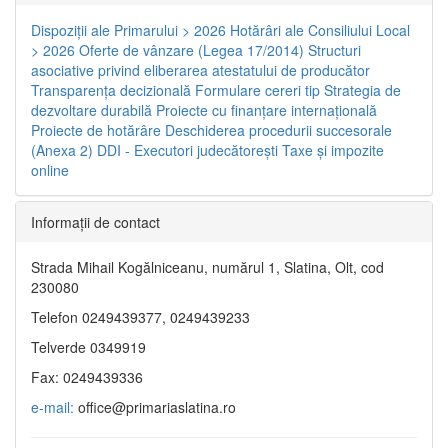
Dispoziţii ale Primarului > 2026
Hotărâri ale Consiliului Local
> 2026
Oferte de vânzare (Legea 17/2014)
Structuri
asociative privind eliberarea atestatului de producător
Transparenţa decizională
Formulare cereri tip
Strategia de
dezvoltare durabilă
Proiecte cu finanţare internaţională
Proiecte de hotărâre
Deschiderea procedurii succesorale
(Anexa 2)
DDI - Executori judecătorești
Taxe şi impozite
online
Informaţii de contact
Strada Mihail Kogălniceanu, numărul 1, Slatina, Olt, cod
230080
Telefon 0249439377, 0249439233
Telverde 0349919
Fax: 0249439336
e-mail:
office@primariaslatina.ro