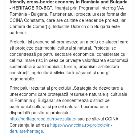
friendly cross-border economy in România and Bulgaria
- HERITAGE RO-BG”
, finanțat prin Programul Interreg V-A
România - Bulgaria. Parteneriatul proiectului este format din
CCINA Constanța, care are calitate de leader de proiect, iar
Camera de Comerț și Industrie Dobrich din Bulgaria este
partener.
Proiectul își propune să promoveze un mediu de afaceri care
să protejeze patrimoniul cultural și natural. Proiectul se
concentrează pe patru sectoare economice, considerate cu
cel mai mare risc în ceea ce privește valorificarea economică
sustenabilă a patrimoniului: turism, urbanism-arhitectură-
construcții, agricultură-silvicultură-pășunat și energii
regenerabile.
Principalul rezultat al proiectului „Strategia de dezvoltare a
unei economii care protejează resursele naturale și culturale
în România și Bulgaria” se concentrează distinct pe
patrimoniul cultural și pe cel natural. Lucrarea este
disponibilă pe site-ul proiectului
http://heritagerobg.eu/ro/rezultate/
sau pe site-ul CCINA
Constanța la adresa
https://www.ccina.ro/proiecte/in-
derulare/heritage
.