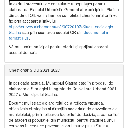
În cadrul procesului de consultare a populaţiei pentru
elaborarea Planului Urbanistic General al Municipiului Slatina
din Județul Olt, vă invităm să completați chestionarul online,
fie prin accesarea link-ului
https://survey.alchemer.eu/s3/90726107/Studiu-sociologic-
Slatina
sau prin scanarea codului QR din
documentul în
format PDF
.
Vă mulţumim anticipat pentru efortul şi sprijinul acordat
acestui demers.
Chestionar SIDU 2021-2027
În perioada actuală, Municipiul Slatina este în procesul de
elaborare a Strategiei Integrate de Dezvoltare Urbană 2021‐
2027 a Municipiului Slatina.
Documentul strategic are rolul de a reflecta viziunea,
obiectivele strategice și direcțiile sectoriale de dezvoltare ale
municipiului, prin implicarea factorilor de decizie, a oamenilor
de afaceri și populației din municipiu, pentru stabilirea unui
consens în ceea ce privește viitorul municipiului Slatina,