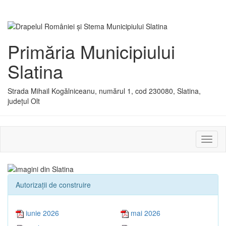
Primăria Municipiului
Slatina
Strada Mihail Kogălniceanu, numărul 1, cod 230080, Slatina,
județul Olt
Activ
sau
dezac
meniu
Autorizaţii de construire
iunie 2026
mai 2026