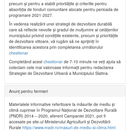
precum și pentru a stabili prioritățile și criteriile pentru
absorbția de fonduri comunitare alocate pentru perioada de
programare 2021-2027.
În vederea realizării unei strategii de dezvoltare durabilă
care să reflecte nevoile și gradul de mulțumire al cetățenilor
municipiului privind condițiile existente, precum și prioritățile
de dezvoltare viitoare, vă rugăm să ne sprijiniți în
identificarea acestora prin completarea următorului
chestionar
Completând acest
chestionar
de 7-10 minute ne veți ajuta să
colectam cele mai valoroase informații pentru redactarea
Strategiei de Dezvoltare Urbană a Municipiului Slatina.
Anunț pentru fermieri
Materialele informative referitoare la măsurile de mediu și
climă cuprinse în Programul Național de Dezvoltare Rurală
(PNDR) 2014 – 2020, aferent Campaniei 2021, pot fi
accesate pe site-ul Ministerului Agriculturii și Dezvoltării
Rurale
https://www.madr.ro/masuri-de-mediu-si-clima.html