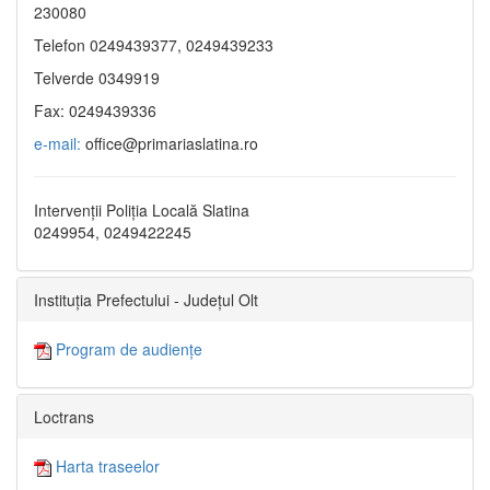
230080
Telefon 0249439377, 0249439233
Telverde 0349919
Fax: 0249439336
e-mail:
office@primariaslatina.ro
Intervenții Poliția Locală Slatina
0249954, 0249422245
Instituția Prefectului - Județul Olt
Program de audiențe
Loctrans
Harta traseelor