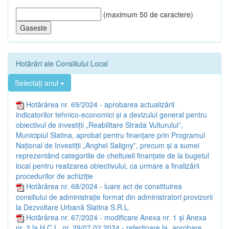
(maximum 50 de caractere)
Hotărâri ale Consiliului Local
Selectați anul
Hotărârea nr. 69/2024 - aprobarea actualizării
indicatorilor tehnico-economici și a devizului general pentru
obiectivul de investiții „Reabilitare Strada Vulturului”,
Municipiul Slatina, aprobat pentru finanțare prin Programul
Național de Investiții „Anghel Saligny”, precum și a sumei
reprezentând categoriile de cheltuieli finanțate de la bugetul
local pentru realizarea obiectivului, ca urmare a finalizării
procedurilor de achiziție
Hotărârea nr. 68/2024 - luare act de constituirea
consiliului de administrație format din administratori provizorii
la Dezvoltare Urbană Slatina S.R.L.
Hotărârea nr. 67/2024 - modificare Anexa nr. 1 și Anexa
nr. 2 la H.C.L. nr. 29/07.02.2024 - referitoare la „aprobare