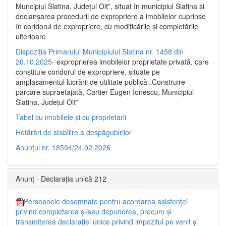
Muncipiul Slatina, Judeţul Olt”, situat în municipiul Slatina şi
declanşarea procedurii de expropriere a imobilelor cuprinse
în coridorul de expropriere, cu modificările şi completările
ulterioare
Dispoziția Primarului Municipiului Slatina nr. 1458 din
20.10.2025
- exproprierea imobilelor proprietate privată, care
constituie coridorul de expropriere, situate pe
amplasamentul lucrării de utilitate publică „Construire
parcare supraetajată, Cartier Eugen Ionescu, Municipiul
Slatina, Județul Olt”
Tabel cu imobilele și cu proprietarii
Hotărâri de stabilire a despăgubirilor
Anunțul nr. 18594/24.02.2026
Anunț - Declarația unică 212
Persoanele desemnate pentru acordarea asistenței
privind completarea și/sau depunerea, precum și
transmiterea declarației unice privind impozitul pe venit și