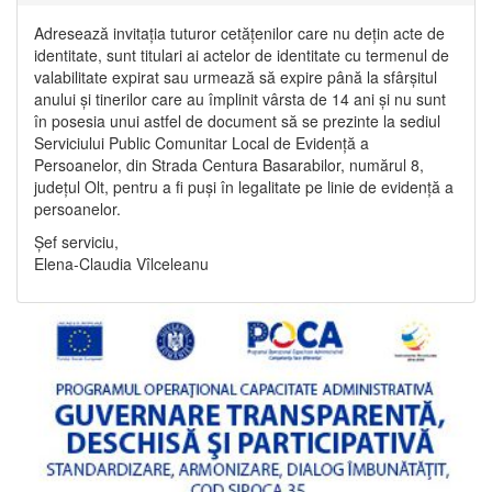
Adresează invitația tuturor cetățenilor care nu dețin acte de
identitate, sunt titulari ai actelor de identitate cu termenul de
valabilitate expirat sau urmează să expire până la sfârșitul
anului și tinerilor care au împlinit vârsta de 14 ani și nu sunt
în posesia unui astfel de document să se prezinte la sediul
Serviciului Public Comunitar Local de Evidență a
Persoanelor, din Strada Centura Basarabilor, numărul 8,
județul Olt, pentru a fi puși în legalitate pe linie de evidență a
persoanelor.
Șef serviciu,
Elena-Claudia Vîlceleanu