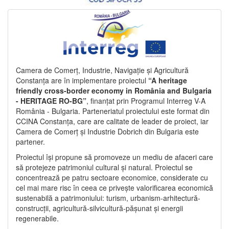
Camera de Comerț, Industrie, Navigație și Agricultură
Constanța are în implementare proiectul
“A heritage
friendly cross-border economy in România and Bulgaria
- HERITAGE RO-BG”
, finanțat prin Programul Interreg V-A
România - Bulgaria. Parteneriatul proiectului este format din
CCINA Constanța, care are calitate de leader de proiect, iar
Camera de Comerț și Industrie Dobrich din Bulgaria este
partener.
Proiectul își propune să promoveze un mediu de afaceri care
să protejeze patrimoniul cultural și natural. Proiectul se
concentrează pe patru sectoare economice, considerate cu
cel mai mare risc în ceea ce privește valorificarea economică
sustenabilă a patrimoniului: turism, urbanism-arhitectură-
construcții, agricultură-silvicultură-pășunat și energii
regenerabile.