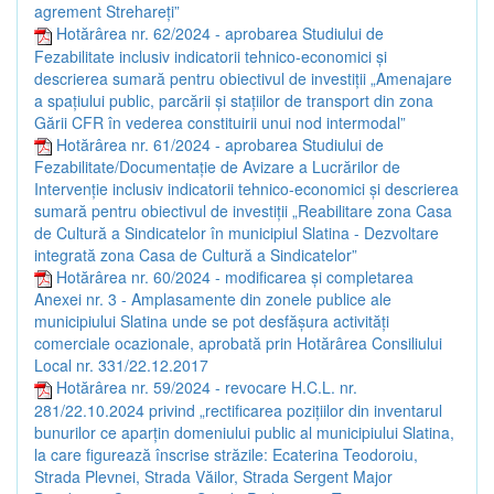
agrement Strehareți”
Hotărârea nr. 62/2024 - aprobarea Studiului de
Fezabilitate inclusiv indicatorii tehnico-economici și
descrierea sumară pentru obiectivul de investiții „Amenajare
a spațiului public, parcării și stațiilor de transport din zona
Gării CFR în vederea constituirii unui nod intermodal”
Hotărârea nr. 61/2024 - aprobarea Studiului de
Fezabilitate/Documentație de Avizare a Lucrărilor de
Intervenție inclusiv indicatorii tehnico-economici și descrierea
sumară pentru obiectivul de investiții „Reabilitare zona Casa
de Cultură a Sindicatelor în municipiul Slatina - Dezvoltare
integrată zona Casa de Cultură a Sindicatelor”
Hotărârea nr. 60/2024 - modificarea și completarea
Anexei nr. 3 - Amplasamente din zonele publice ale
municipiului Slatina unde se pot desfășura activități
comerciale ocazionale, aprobată prin Hotărârea Consiliului
Local nr. 331/22.12.2017
Hotărârea nr. 59/2024 - revocare H.C.L. nr.
281/22.10.2024 privind „rectificarea pozițiilor din inventarul
bunurilor ce aparțin domeniului public al municipiului Slatina,
la care figurează înscrise străzile: Ecaterina Teodoroiu,
Strada Plevnei, Strada Văilor, Strada Sergent Major