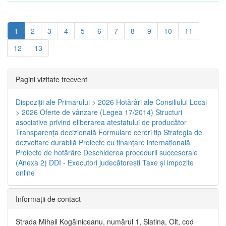
1
2
3
4
5
6
7
8
9
10
11
12
13
Pagini vizitate frecvent
Dispoziţii ale Primarului > 2026
Hotărâri ale Consiliului Local
> 2026
Oferte de vânzare (Legea 17/2014)
Structuri
asociative privind eliberarea atestatului de producător
Transparenţa decizională
Formulare cereri tip
Strategia de
dezvoltare durabilă
Proiecte cu finanţare internaţională
Proiecte de hotărâre
Deschiderea procedurii succesorale
(Anexa 2)
DDI - Executori judecătorești
Taxe şi impozite
online
Informaţii de contact
Strada Mihail Kogălniceanu, numărul 1, Slatina, Olt, cod