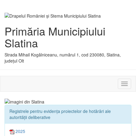
Primăria Municipiului
Slatina
Strada Mihail Kogălniceanu, numărul 1, cod 230080, Slatina,
județul Olt
Activ
sau
dezac
meniu
Registrele pentru evidența proiectelor de hotărâri ale
autorității deliberative
2025