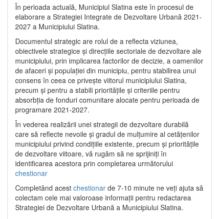
În perioada actuală, Municipiul Slatina este în procesul de
elaborare a Strategiei Integrate de Dezvoltare Urbană 2021‐
2027 a Municipiului Slatina.
Documentul strategic are rolul de a reflecta viziunea,
obiectivele strategice și direcțiile sectoriale de dezvoltare ale
municipiului, prin implicarea factorilor de decizie, a oamenilor
de afaceri și populației din municipiu, pentru stabilirea unui
consens în ceea ce privește viitorul municipiului Slatina,
precum și pentru a stabili prioritățile și criteriile pentru
absorbția de fonduri comunitare alocate pentru perioada de
programare 2021-2027.
În vederea realizării unei strategii de dezvoltare durabilă
care să reflecte nevoile și gradul de mulțumire al cetățenilor
municipiului privind condițiile existente, precum și prioritățile
de dezvoltare viitoare, vă rugăm să ne sprijiniți în
identificarea acestora prin completarea următorului
chestionar
Completând acest
chestionar
de 7-10 minute ne veți ajuta să
colectam cele mai valoroase informații pentru redactarea
Strategiei de Dezvoltare Urbană a Municipiului Slatina.