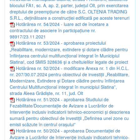
blocului FA1, sc. A, ap. 2, parter, județul Olt, prin exercitarea
dreptului de preempțiune de către S.C. OLTENIA TRADING
S.R.L., deținătoare a construcției edificată pe aceste terenuri
Hotărârea nr. 54/2024 - luare act de încetare a
contractului de asociere în participațiune nr.
98917/23.11.2021
Hotărârea nr. 53/2024 - aprobarea proiectului
„Reabilitare, modernizare, extindere și dotare clădire pentru
înființarea centrului multifuncțional integrat în Municipiul
Slatina!, cod SMIS 328636 și a cheltuielilor legate de proiect
Hotărârea nr. 52/2024 - modificare Anexa nr. 1 din H.C.L.
nr. 207/30.07.2024 pentru obiectivul de investiții „Reabilitare,
Modernizare, Extindere și Dotare clădire pentru înființarea
Centrului Multifuncțional integrat în municipiul Slatina”,
strada Aleea Grădiște, nr. 11, jud. Olt
Hotărârea nr. 51/2024 - aprobarea Studiului de
Fezabilitate/Documentație de Avizare a Lucrărilor de
Intervenție inclusiv indicatorii tehnico-economici și descrierea
sumară pentru obiectivul de investiții „Definirea unei zone cu
emisii scăzute în centrul orașului”
Hotărârea nr. 50/2024 - aprobarea Documentației de
Avizare a Lucrărilor de Intervenție inclusiv indicatorii tehnico-