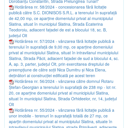
Dorobanțu Constantin, Strada Prelungirea Tunari”
Hotărârea nr. 58/2024 - concesionarea fără licitație
publică către S.C. DIONISOS S.R.L. a terenului în suprafață
de 42,00 mp, ce aparține domeniului privat al municipiului
Slatina, situat în municipiul Slatina, Strada Ecaterina
Teodoroiu, adiacent fațadei de est a blocului 18, sc. B,
județul Olt
Hotărârea nr. 57/2024 - vânzarea fără licitație publică a
terenului în suprafață de 9,00 mp, ce aparține domeniului
privat al municipiului Slatina, situat în intravilanul municipiului
Slatina, Strada Păcii, adiacent fațadei de sud a blocului 4, sc.
A, ap. 3, parter, județul Olt, prin exercitarea dreptului de
preempțiune de către soții Nica Dumitru și Nica Elena,
deținători ai construcției edificată pe acest teren
Hotărârea nr. 56/2024 - vânzarea către domnul Rotaru
Ștefan-Georgian a terenului în suprafață de 238 mp - lot nr.
20, ce aparține domeniului privat al municipiului Slatina,
situat în municipiul Slatina, Strada Orhideelor, nr, 14, județul
Olt
Hotărârea nr. 55/2024 - vânzarea fără licitație publică a
unor imobile - terenuri în suprafață totală de 27 mp, ce
aparțin domeniului privat al municipiului Slatina, situate în
intravilanul municipiului Slatina, strada Primăverii, adiacente