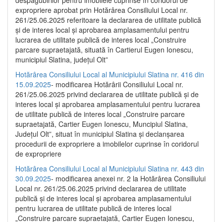
despăgubirilor pentru imobilele cuprinse în coridorul de
expropriere aprobat prin Hotărârea Consiliului Local nr.
261/25.06.2025 referitoare la declararea de utilitate publică
și de interes local și aprobarea amplasamentului pentru
lucrarea de utilitate publică de interes local „Construire
parcare supraetajată, situată în Cartierul Eugen Ionescu,
municipiul Slatina, județul Olt”
Hotărârea Consiliului Local al Municipiului Slatina nr. 416 din
15.09.2025
- modificarea Hotărârii Consiliului Local nr.
261/25.06.2025 privind declararea de utilitate publică și de
interes local și aprobarea amplasamentului pentru lucrarea
de utilitate publică de interes local „Construire parcare
supraetajată, Cartier Eugen Ionescu, Muncipiul Slatina,
Județul Olt”, situat în municipiul Slatina și declanșarea
procedurii de expropriere a imobilelor cuprinse în coridorul
de expropriere
Hotărârea Consiliului Local al Municipiului Slatina nr. 443 din
30.09.2025
- modificarea anexei nr. 2 la Hotărârea Consiliului
Local nr. 261/25.06.2025 privind declararea de utilitate
publică şi de interes local şi aprobarea amplasamentului
pentru lucrarea de utilitate publică de interes local
„Construire parcare supraetajată, Cartier Eugen Ionescu,