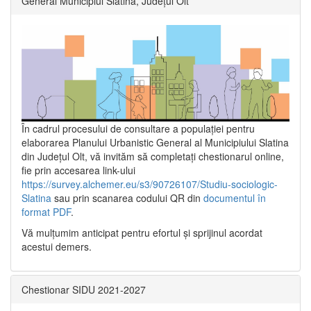
General Municipiul Slatina, Județul Olt”
În cadrul procesului de consultare a populaţiei pentru
elaborarea Planului Urbanistic General al Municipiului Slatina
din Județul Olt, vă invităm să completați chestionarul online,
fie prin accesarea link-ului
https://survey.alchemer.eu/s3/90726107/Studiu-sociologic-
Slatina
sau prin scanarea codului QR din
documentul în
format PDF
.
Vă mulţumim anticipat pentru efortul şi sprijinul acordat
acestui demers.
Chestionar SIDU 2021-2027