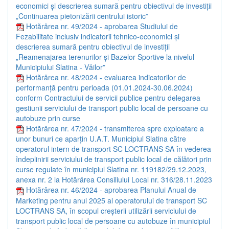
economici și descrierea sumară pentru obiectivul de investiții
„Continuarea pietonizării centrului istoric”
Hotărârea nr. 49/2024 - aprobarea Studiului de
Fezabilitate inclusiv indicatorii tehnico-economici și
descrierea sumară pentru obiectivul de investiții
„Reamenajarea terenurilor și Bazelor Sportive la nivelul
Municipiului Slatina - Văilor”
Hotărârea nr. 48/2024 - evaluarea indicatorilor de
performanță pentru perioada (01.01.2024-30.06.2024)
conform Contractului de servicii publice pentru delegarea
gestiunii serviciului de transport public local de persoane cu
autobuze prin curse
Hotărârea nr. 47/2024 - transmiterea spre exploatare a
unor bunuri ce aparțin U.A.T. Municipiul Slatina către
operatorul intern de transport SC LOCTRANS SA în vederea
îndeplinirii serviciului de transport public local de călători prin
curse regulate în municipiul Slatina nr. 119182/29.12.2023,
anexa nr. 2 la Hotărârea Consiliului Local nr. 316/28.11.2023
Hotărârea nr. 46/2024 - aprobarea Planului Anual de
Marketing pentru anul 2025 al operatorului de transport SC
LOCTRANS SA, în scopul creșterii utilizării serviciului de
transport public local de persoane cu autobuze în municipiul