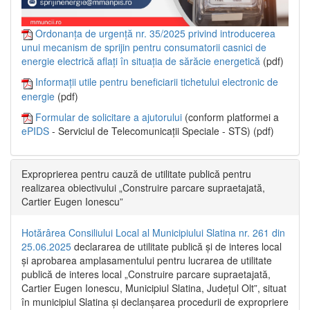
Ordonanța de urgență nr. 35/2025 privind introducerea
unui mecanism de sprijin pentru consumatorii casnici de
energie electrică aflați în situația de sărăcie energetică
(pdf)
Informații utile pentru beneficiarii tichetului electronic de
energie
(pdf)
Formular de solicitare a ajutorului
(conform platformei a
ePIDS
- Serviciul de Telecomunicații Speciale - STS) (pdf)
Exproprierea pentru cauză de utilitate publică pentru
realizarea obiectivului „Construire parcare supraetajată,
Cartier Eugen Ionescu”
Hotărârea Consiliului Local al Municipiului Slatina nr. 261 din
25.06.2025
declararea de utilitate publică și de interes local
și aprobarea amplasamentului pentru lucrarea de utilitate
publică de interes local „Construire parcare supraetajată,
Cartier Eugen Ionescu, Municipiul Slatina, Județul Olt”, situat
în municipiul Slatina și declanșarea procedurii de expropriere