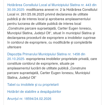
Hotărârea Consiliului Local al Municipiului Slatina nr. 443 din
30.09.2025
- modificarea anexei nr. 2 la Hotărârea Consiliului
Local nr. 261/25.06.2025 privind declararea de utilitate
publică şi de interes local şi aprobarea amplasamentului
pentru lucrarea de utilitate publică de interes local
„Construire parcare supraetajată, Cartier Eugen Ionescu,
Muncipiul Slatina, Judeţul Olt”, situat în municipiul Slatina şi
declanşarea procedurii de expropriere a imobilelor cuprinse
în coridorul de expropriere, cu modificările şi completările
ulterioare
Dispoziția Primarului Municipiului Slatina nr. 1458 din
20.10.2025
- exproprierea imobilelor proprietate privată, care
constituie coridorul de expropriere, situate pe
amplasamentul lucrării de utilitate publică „Construire
parcare supraetajată, Cartier Eugen Ionescu, Municipiul
Slatina, Județul Olt”
Tabel cu imobilele și cu proprietarii
Hotărâri de stabilire a despăgubirilor
Anunțul nr. 18594/24.02.2026