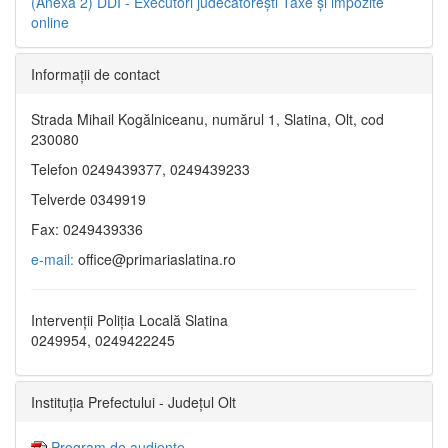
(Anexa 2)
DDI - Executori judecătorești
Taxe şi impozite
online
Informaţii de contact
Strada Mihail Kogălniceanu, numărul 1, Slatina, Olt, cod
230080
Telefon 0249439377, 0249439233
Telverde 0349919
Fax: 0249439336
e-mail:
office@primariaslatina.ro
Intervenții Poliția Locală Slatina
0249954, 0249422245
Instituția Prefectului - Județul Olt
Program de audiențe