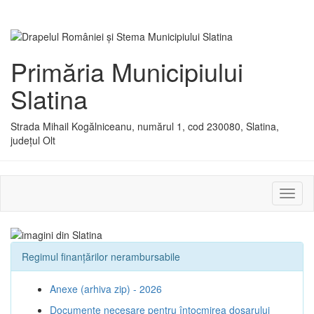
Primăria Municipiului
Slatina
Strada Mihail Kogălniceanu, numărul 1, cod 230080, Slatina,
județul Olt
Activ
sau
dezac
meniu
Regimul finanțărilor nerambursabile
Anexe (arhiva zip) - 2026
Documente necesare pentru întocmirea dosarului