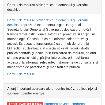
Centrul de resurse bibliografice în domeniul guvernării
deschise
Centrul de resurse bibliografice în domeniul guvernării
deschise
reprezintă instrumentul digital integrat al
Secretariatului General al Guvernului, dedicat promovării
transparenței instituționale, informării proactive și sprijinului
metodologic. Concepută ca o platformă colaborativă și
accesibilă, aceasta funcționează ca un hub de referință
bidirecțional, destinat atât specialiștilor din administrația
publică centrală și locală, prin furnizarea de resurse, ghiduri
și bune practici, cât și părților interesate, prin facilitarea
accesului la informații relevante, instrumente de consultare și
mecanisme de participare și monitorizare publică.
Centrul de resurse
Anunț important acordare ajutor pentru încălzirea locuinței și
supliment pentru energie
Informare privind acordarea
ACTUALIZARE (23.12.2025)