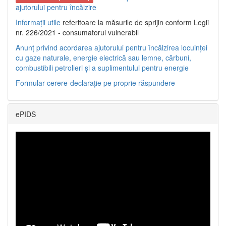
ajutorului pentru încălzire
Informații utile
referitoare la măsurile de sprijin conform Legii
nr. 226/2021 - consumatorul vulnerabil
Anunț privind acordarea ajutorului pentru încălzirea locuinței
cu gaze naturale, energie electrică sau lemne, cărbuni,
combustibili petrolieri și a suplimentului pentru energie
Formular cerere-declarație pe proprie răspundere
ePIDS