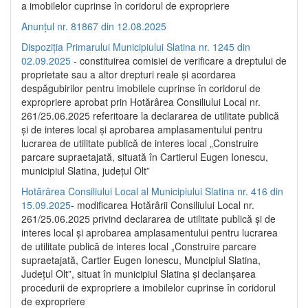
a imobilelor cuprinse în coridorul de expropriere
Anunțul nr. 81867 din 12.08.2025
Dispoziția Primarului Municipiului Slatina nr. 1245 din
02.09.2025
- constituirea comisiei de verificare a dreptului de
proprietate sau a altor drepturi reale și acordarea
despăgubirilor pentru imobilele cuprinse în coridorul de
expropriere aprobat prin Hotărârea Consiliului Local nr.
261/25.06.2025 referitoare la declararea de utilitate publică
și de interes local și aprobarea amplasamentului pentru
lucrarea de utilitate publică de interes local „Construire
parcare supraetajată, situată în Cartierul Eugen Ionescu,
municipiul Slatina, județul Olt”
Hotărârea Consiliului Local al Municipiului Slatina nr. 416 din
15.09.2025
- modificarea Hotărârii Consiliului Local nr.
261/25.06.2025 privind declararea de utilitate publică și de
interes local și aprobarea amplasamentului pentru lucrarea
de utilitate publică de interes local „Construire parcare
supraetajată, Cartier Eugen Ionescu, Muncipiul Slatina,
Județul Olt”, situat în municipiul Slatina și declanșarea
procedurii de expropriere a imobilelor cuprinse în coridorul
de expropriere