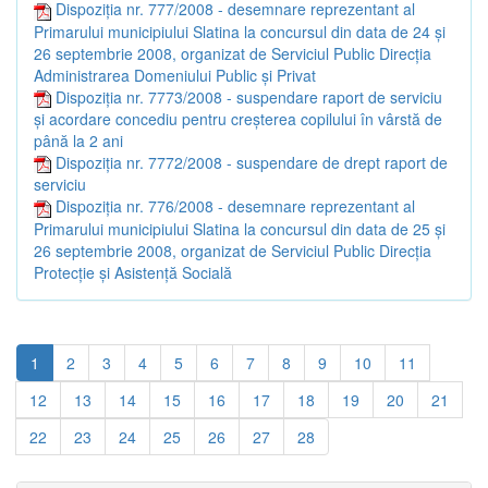
Dispoziția nr. 777/2008 - desemnare reprezentant al
Primarului municipiului Slatina la concursul din data de 24 şi
26 septembrie 2008, organizat de Serviciul Public Direcţia
Administrarea Domeniului Public şi Privat
Dispoziția nr. 7773/2008 - suspendare raport de serviciu
şi acordare concediu pentru creşterea copilului în vârstă de
până la 2 ani
Dispoziția nr. 7772/2008 - suspendare de drept raport de
serviciu
Dispoziția nr. 776/2008 - desemnare reprezentant al
Primarului municipiului Slatina la concursul din data de 25 şi
26 septembrie 2008, organizat de Serviciul Public Direcţia
Protecţie şi Asistenţă Socială
1
2
3
4
5
6
7
8
9
10
11
12
13
14
15
16
17
18
19
20
21
22
23
24
25
26
27
28