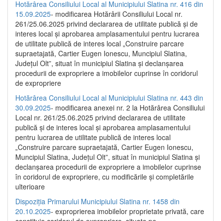
Hotărârea Consiliului Local al Municipiului Slatina nr. 416 din
15.09.2025
- modificarea Hotărârii Consiliului Local nr.
261/25.06.2025 privind declararea de utilitate publică și de
interes local și aprobarea amplasamentului pentru lucrarea
de utilitate publică de interes local „Construire parcare
supraetajată, Cartier Eugen Ionescu, Muncipiul Slatina,
Județul Olt”, situat în municipiul Slatina și declanșarea
procedurii de expropriere a imobilelor cuprinse în coridorul
de expropriere
Hotărârea Consiliului Local al Municipiului Slatina nr. 443 din
30.09.2025
- modificarea anexei nr. 2 la Hotărârea Consiliului
Local nr. 261/25.06.2025 privind declararea de utilitate
publică şi de interes local şi aprobarea amplasamentului
pentru lucrarea de utilitate publică de interes local
„Construire parcare supraetajată, Cartier Eugen Ionescu,
Muncipiul Slatina, Judeţul Olt”, situat în municipiul Slatina şi
declanşarea procedurii de expropriere a imobilelor cuprinse
în coridorul de expropriere, cu modificările şi completările
ulterioare
Dispoziția Primarului Municipiului Slatina nr. 1458 din
20.10.2025
- exproprierea imobilelor proprietate privată, care