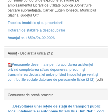
constituie coridorul de expropriere, situate pe
amplasamentul lucrării de utilitate publică „Construire
parcare supraetajată, Cartier Eugen Ionescu, Municipiul
Slatina, Județul Olt”
Tabel cu imobilele și cu proprietarii
Hotărâri de stabilire a despăgubirilor
Anunțul nr. 18594/24.02.2026
Anunț - Declarația unică 212
Persoanele desemnate pentru acordarea asistenței
privind completarea și/sau depunerea, precum și
transmiterea declarației unice privind impozitul pe venit și
contribuțiile sociale datorare de persoanele fizice (212)
(pdf)
Comunicat de presă proiecte
„Dezvoltarea unei rețele de stații de transport public
local inteligente și autonome (Intelli Bus Hub Net)”, cod