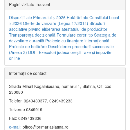
Pagini vizitate frecvent
Dispoziţii ale Primarului > 2026
Hotărâri ale Consiliului Local
> 2026
Oferte de vânzare (Legea 17/2014)
Structuri
asociative privind eliberarea atestatului de producător
Transparenţa decizională
Formulare cereri tip
Strategia de
dezvoltare durabilă
Proiecte cu finanţare internaţională
Proiecte de hotărâre
Deschiderea procedurii succesorale
(Anexa 2)
DDI - Executori judecătorești
Taxe şi impozite
online
Informaţii de contact
Strada Mihail Kogălniceanu, numărul 1, Slatina, Olt, cod
230080
Telefon 0249439377, 0249439233
Telverde 0349919
Fax: 0249439336
e-mail:
office@primariaslatina.ro