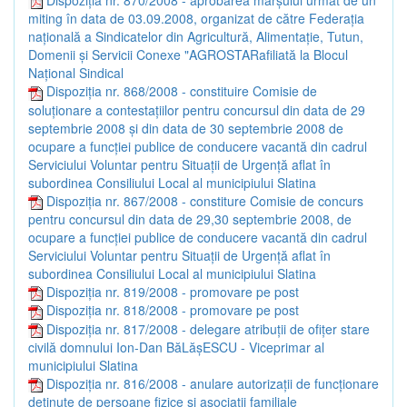
miting în data de 03.09.2008, organizat de către Federaţia
naţională a Sindicatelor din Agricultură, Alimentaţie, Tutun,
Domenii şi Servicii Conexe "AGROSTARafiliată la Blocul
Naţional Sindical
Dispoziția nr. 868/2008 - constituire Comisie de
soluţionare a contestaţiilor pentru concursul din data de 29
septembrie 2008 şi din data de 30 septembrie 2008 de
ocupare a funcţiei publice de conducere vacantă din cadrul
Serviciului Voluntar pentru Situaţii de Urgenţă aflat în
subordinea Consiliului Local al municipiului Slatina
Dispoziția nr. 867/2008 - constiture Comisie de concurs
pentru concursul din data de 29,30 septembrie 2008, de
ocupare a funcţiei publice de conducere vacantă din cadrul
Serviciului Voluntar pentru Situaţii de Urgenţă aflat în
subordinea Consiliului Local al municipiului Slatina
Dispoziția nr. 819/2008 - promovare pe post
Dispoziția nr. 818/2008 - promovare pe post
Dispoziția nr. 817/2008 - delegare atribuţii de ofiţer stare
civilă domnului Ion-Dan BăLăşESCU - Viceprimar al
municipiului Slatina
Dispoziția nr. 816/2008 - anulare autorizaţii de funcţionare
deţinute de persoane fizice şi asociaţii familiale