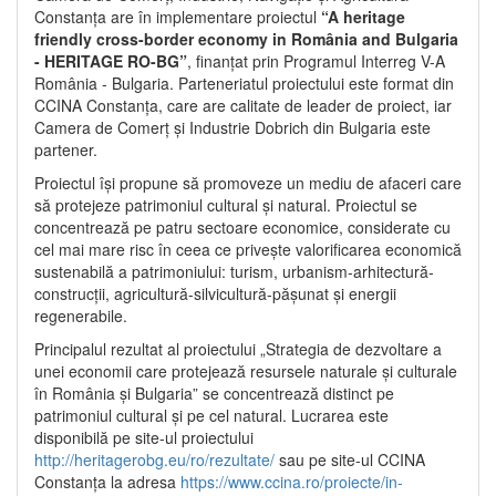
Constanța are în implementare proiectul
“A heritage
friendly cross-border economy in România and Bulgaria
- HERITAGE RO-BG”
, finanțat prin Programul Interreg V-A
România - Bulgaria. Parteneriatul proiectului este format din
CCINA Constanța, care are calitate de leader de proiect, iar
Camera de Comerț și Industrie Dobrich din Bulgaria este
partener.
Proiectul își propune să promoveze un mediu de afaceri care
să protejeze patrimoniul cultural și natural. Proiectul se
concentrează pe patru sectoare economice, considerate cu
cel mai mare risc în ceea ce privește valorificarea economică
sustenabilă a patrimoniului: turism, urbanism-arhitectură-
construcții, agricultură-silvicultură-pășunat și energii
regenerabile.
Principalul rezultat al proiectului „Strategia de dezvoltare a
unei economii care protejează resursele naturale și culturale
în România și Bulgaria” se concentrează distinct pe
patrimoniul cultural și pe cel natural. Lucrarea este
disponibilă pe site-ul proiectului
http://heritagerobg.eu/ro/rezultate/
sau pe site-ul CCINA
Constanța la adresa
https://www.ccina.ro/proiecte/in-