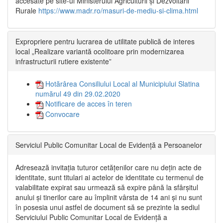
accesate pe site-ul Ministerului Agriculturii și Dezvoltării
Rurale
https://www.madr.ro/masuri-de-mediu-si-clima.html
Expropriere pentru lucrarea de utilitate publică de interes
local „Realizare variantă ocolitoare prin modernizarea
infrastructurii rutiere existente”
Hotărârea Consiliului Local al Municipiului Slatina
numărul 49 din 29.02.2020
Notificare de acces în teren
Convocare
Serviciul Public Comunitar Local de Evidență a Persoanelor
Adresează invitația tuturor cetățenilor care nu dețin acte de
identitate, sunt titulari ai actelor de identitate cu termenul de
valabilitate expirat sau urmează să expire până la sfârșitul
anului și tinerilor care au împlinit vârsta de 14 ani și nu sunt
în posesia unui astfel de document să se prezinte la sediul
Serviciului Public Comunitar Local de Evidență a