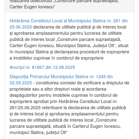
realizarea obiectivului „Construire parcare supraetajată,
Cartier Eugen Ionescu”
Hotărârea Consiliului Local al Municipiului Slatina nr. 261 din
25.06.2025
declararea de utilitate publică și de interes local
și aprobarea amplasamentului pentru lucrarea de utilitate
publică de interes local „Construire parcare supraetajată,
Cartier Eugen Ionescu, Municipiul Slatina, Județul Olt”, situat
în municipiul Slatina și declanșarea procedurii de expropriere
a imobilelor cuprinse în coridorul de expropriere
Anunțul nr. 81867 din 12.08.2025
Dispoziția Primarului Municipiului Slatina nr. 1245 din
02.09.2025
- constituirea comisiei de verificare a dreptului de
proprietate sau a altor drepturi reale și acordarea
despăgubirilor pentru imobilele cuprinse în coridorul de
expropriere aprobat prin Hotărârea Consiliului Local nr.
261/25.06.2025 referitoare la declararea de utilitate publică
și de interes local și aprobarea amplasamentului pentru
lucrarea de utilitate publică de interes local „Construire
parcare supraetajată, situată în Cartierul Eugen Ionescu,
municipiul Slatina, județul Olt”