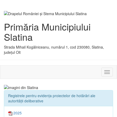
Primăria Municipiului
Slatina
Strada Mihail Kogălniceanu, numărul 1, cod 230080, Slatina,
județul Olt
Activ
sau
dezac
meniu
Registrele pentru evidența proiectelor de hotărâri ale
autorității deliberative
2025