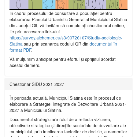
În cadrul procesului de consultare a populaţiei pentru
elaborarea Planului Urbanistic General al Municipiului Slatina
din Județul Olt, vă invităm să completați chestionarul online,
fie prin accesarea link-ului
https://survey.alchemer.eu/s3/90726107/Studiu-sociologic-
Slatina
sau prin scanarea codului QR din
documentul în
format PDF
.
Vă mulţumim anticipat pentru efortul şi sprijinul acordat
acestui demers.
Chestionar SIDU 2021-2027
În perioada actuală, Municipiul Slatina este în procesul de
elaborare a Strategiei Integrate de Dezvoltare Urbană 2021‐
2027 a Municipiului Slatina.
Documentul strategic are rolul de a reflecta viziunea,
obiectivele strategice și direcțiile sectoriale de dezvoltare ale
municipiului, prin implicarea factorilor de decizie, a oamenilor