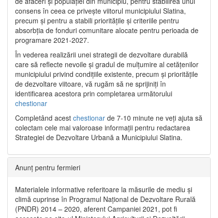
de afaceri și populației din municipiu, pentru stabilirea unui
consens în ceea ce privește viitorul municipiului Slatina,
precum și pentru a stabili prioritățile și criteriile pentru
absorbția de fonduri comunitare alocate pentru perioada de
programare 2021-2027.
În vederea realizării unei strategii de dezvoltare durabilă
care să reflecte nevoile și gradul de mulțumire al cetățenilor
municipiului privind condițiile existente, precum și prioritățile
de dezvoltare viitoare, vă rugăm să ne sprijiniți în
identificarea acestora prin completarea următorului
chestionar
Completând acest
chestionar
de 7-10 minute ne veți ajuta să
colectam cele mai valoroase informații pentru redactarea
Strategiei de Dezvoltare Urbană a Municipiului Slatina.
Anunț pentru fermieri
Materialele informative referitoare la măsurile de mediu și
climă cuprinse în Programul Național de Dezvoltare Rurală
(PNDR) 2014 – 2020, aferent Campaniei 2021, pot fi