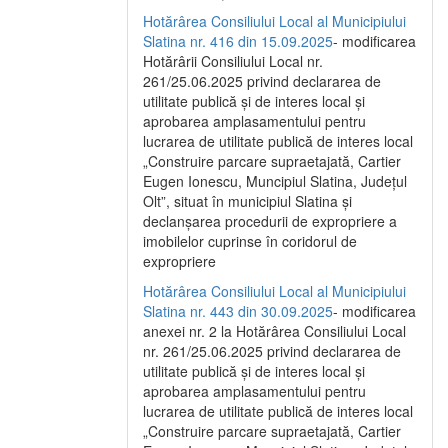
Hotărârea Consiliului Local al Municipiului
Slatina nr. 416 din 15.09.2025
- modificarea
Hotărârii Consiliului Local nr.
261/25.06.2025 privind declararea de
utilitate publică și de interes local și
aprobarea amplasamentului pentru
lucrarea de utilitate publică de interes local
„Construire parcare supraetajată, Cartier
Eugen Ionescu, Muncipiul Slatina, Județul
Olt”, situat în municipiul Slatina și
declanșarea procedurii de expropriere a
imobilelor cuprinse în coridorul de
expropriere
Hotărârea Consiliului Local al Municipiului
Slatina nr. 443 din 30.09.2025
- modificarea
anexei nr. 2 la Hotărârea Consiliului Local
nr. 261/25.06.2025 privind declararea de
utilitate publică şi de interes local şi
aprobarea amplasamentului pentru
lucrarea de utilitate publică de interes local
„Construire parcare supraetajată, Cartier