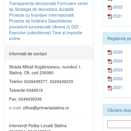
Transparenţa decizională
Formulare cereri
2022
tip
Strategia de dezvoltare durabilă
Proiecte cu finanţare internaţională
2021
Proiecte de hotărâre
Deschiderea
procedurii succesorale (Anexa 2)
DDI -
Executori judecătorești
Taxe şi impozite
Registrele pe
online
2025
Informaţii de contact
2024
Strada Mihail Kogălniceanu, numărul 1,
2023
Slatina, Olt, cod 230080
2022
Telefon 0249439377, 0249439233
2021
Telverde 0349919
Fax: 0249439336
e-mail:
office@primariaslatina.ro
Căutare după
Intervenții Poliția Locală Slatina