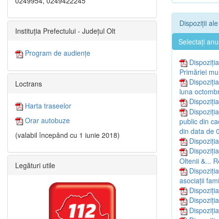
0249954, 0249422245
Dispoziții al
Instituția Prefectului - Județul Olt
Selectați anu
Program de audiențe
Dispoziți
Primăriei muni
Dispoziți
Loctrans
luna octombr
Dispoziți
Harta traseelor
Dispoziți
Orar autobuze
public din ca
din data de 
(valabil începând cu 1 iunie 2018)
Dispoziți
Dispoziți
Oltenii &... 
Legături utile
Dispoziți
asociaţii fami
Dispoziți
Dispoziți
Dispoziți