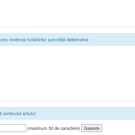
ntru evidența hotărârilor autorității deliberative
 conținutul actului:
(maximum 50 de caractere)