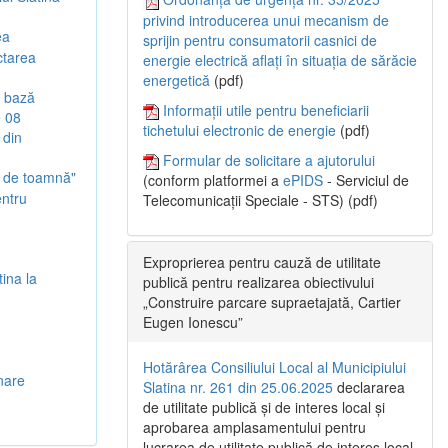
privind introducerea unui mecanism de
ea
sprijin pentru consumatorii casnici de
ctarea
energie electrică aflați în situația de sărăcie
energetică
(pdf)
e bază
Informații utile pentru beneficiarii
e 08
tichetului electronic de energie
(pdf)
 din
Formular de solicitare a ajutorului
c de toamnă"
(conform platformei a
ePIDS
- Serviciul de
entru
Telecomunicații Speciale - STS) (pdf)
Exproprierea pentru cauză de utilitate
ina la
publică pentru realizarea obiectivului
„Construire parcare supraetajată, Cartier
Eugen Ionescu”
Hotărârea Consiliului Local al Municipiului
onare
Slatina nr. 261 din 25.06.2025
declararea
de utilitate publică și de interes local și
aprobarea amplasamentului pentru
lucrarea de utilitate publică de interes local