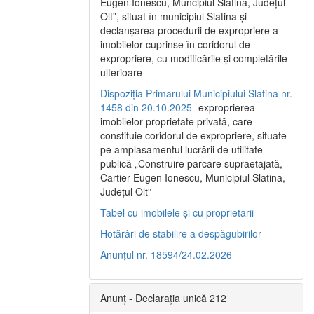
Eugen Ionescu, Muncipiul Slatina, Judeţul
Olt”, situat în municipiul Slatina şi
declanşarea procedurii de expropriere a
imobilelor cuprinse în coridorul de
expropriere, cu modificările şi completările
ulterioare
Dispoziția Primarului Municipiului Slatina nr.
1458 din 20.10.2025
- exproprierea
imobilelor proprietate privată, care
constituie coridorul de expropriere, situate
pe amplasamentul lucrării de utilitate
publică „Construire parcare supraetajată,
Cartier Eugen Ionescu, Municipiul Slatina,
Județul Olt”
Tabel cu imobilele și cu proprietarii
Hotărâri de stabilire a despăgubirilor
Anunțul nr. 18594/24.02.2026
Anunț - Declarația unică 212