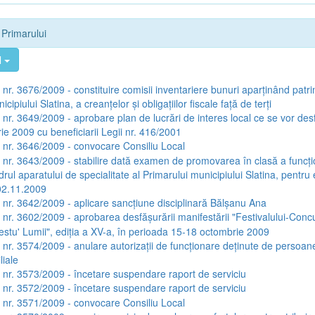
e Primarului
l
a nr. 3676/2009 - constituire comisii inventariere bunuri aparţinând patri
cipiului Slatina, a creanţelor şi obligaţiilor fiscale faţă de terţi
a nr. 3649/2009 - aprobare plan de lucrări de interes local ce se vor des
ie 2009 cu beneficiarii Legii nr. 416/2001
a nr. 3646/2009 - convocare Consiliu Local
a nr. 3643/2009 - stabilire dată examen de promovarea în clasă a funcţi
drul aparatului de specialitate al Primarului municipiului Slatina, pentr
02.11.2009
a nr. 3642/2009 - aplicare sancţiune disciplinară Bălşanu Ana
a nr. 3602/2009 - aprobarea desfăşurării manifestării "Festivalului-Con
Restu' Lumii", ediţia a XV-a, în perioada 15-18 octombrie 2009
a nr. 3574/2009 - anulare autorizaţii de funcţionare deţinute de persoane 
liale
a nr. 3573/2009 - încetare suspendare raport de serviciu
a nr. 3572/2009 - încetare suspendare raport de serviciu
a nr. 3571/2009 - convocare Consiliu Local