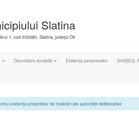
cipiului Slatina
rul 1, cod 230080, Slatina, județul Olt
ș
Dezvoltare durabilă
Evidența persoanelor
GHIȘEUL.
ntru evidența proiectelor de hotărâri ale autorității deliberative