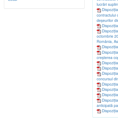
lucrări supli
Dispoziți
contractului
deşeurilor di
Dispoziți
Dispoziți
octombrie 20
România, As
Dispoziți
Dispoziți
creşterea cop
Dispoziți
Dispoziți
Dispoziți
concursul di
Dispoziți
Dispoziți
Dispoziți
Dispoziți
anticipată pa
Dispoziți