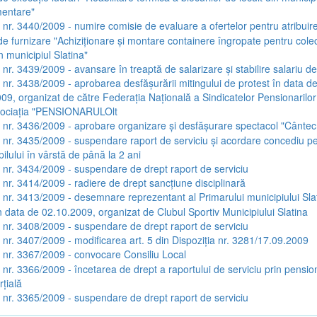
mentare"
a nr. 3440/2009 - numire comisie de evaluare a ofertelor pentru atribuir
 de furnizare "Achiziţionare şi montare containere îngropate pentru cole
n municipiul Slatina"
a nr. 3439/2009 - avansare în treaptă de salarizare şi stabilire salariu d
a nr. 3438/2009 - aprobarea desfăşurării mitingului de protest în data d
09, organizat de către Federaţia Naţională a Sindicatelor Pensionarilor
ociaţia "PENSIONARULOlt
a nr. 3436/2009 - aprobare organizare şi desfăşurare spectacol "Cânte
a nr. 3435/2009 - suspendare raport de serviciu şi acordare concediu p
ilului în vârstă de până la 2 ani
a nr. 3434/2009 - suspendare de drept raport de serviciu
a nr. 3414/2009 - radiere de drept sancţiune disciplinară
a nr. 3413/2009 - desemnare reprezentant al Primarului municipiului Slat
n data de 02.10.2009, organizat de Clubul Sportiv Municipiului Slatina
a nr. 3408/2009 - suspendare de drept raport de serviciu
a nr. 3407/2009 - modificarea art. 5 din Dispoziţia nr. 3281/17.09.2009
a nr. 3367/2009 - convocare Consiliu Local
a nr. 3366/2009 - încetarea de drept a raportului de serviciu prin pensi
rţială
a nr. 3365/2009 - suspendare de drept raport de serviciu