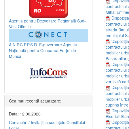
Dispoziți
contractului 
Mihai Emines
Dispoziți
Agenția pentru Dezvoltare Regională Sud-
contractului 
Vest Oltenia
strada Banulu
municipiul Sl
Dispoziți
A.N.P.C.P.P.S.R.
E-guvernare
Agenția
contractului 
Națională pentru Ocuparea Forței de
mobilier urb
Muncă
Basarabilor ş
Dispoziți
contractului 
mobilier urba
verticală car
Dispoziți
contractului 
mobilier urba
Cea mai recentă actualizare:
cuprins într
Dispoziți
Data: 12.06.2026
Bisericii Sfâ
Dispoziți
Convocări / Invitaţii la şedinţele Consiliului
contractului 
Local