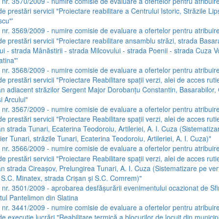
a nr. 3570/2009 - numire comisie de evaluare a ofertelor pentru atribuir
de prestări servicii "Proiectare reabilitare a Centrului Istoric, Străzile Lip
cu"'
a nr. 3569/2009 - numire comisie de evaluare a ofertelor pentru atribuir
de prestări servicii "Proiectare reabilitare ansamblu străzi, strada Basara
i - strada Mânăstirii - strada Milcovului - strada Poenii - strada Cuza 
atina"'
a nr. 3568/2009 - numire comisie de evaluare a ofertelor pentru atribuir
de prestări servicii "Proiectare Reabilitare spaţii verzi, alei de acces rutie
an adiacent străzilor Sergent Major Dorobanţu Constantin, Basarabilor,
i Arcului"
a nr. 3567/2009 - numire comisie de evaluare a ofertelor pentru atribuir
de prestări servicii "Proiectare Reabilitare spaţii verzi, alei de acces rutie
n strada Tunari, Ecaterina Teodoroiu, Artileriei, A. I. Cuza (Sistematiza
tier Tunari, străzile Tunari, Ecaterina Teodoroiu, Artileriei, A. I. Cuza)"
a nr. 3566/2009 - numire comisie de evaluare a ofertelor pentru atribuir
de prestări servicii "Proiectare Reabilitare spaţii verzi, alei de acces rutie
n strada Cireaşov, Prelungirea Tunari, A. I. Cuza (Sistematizare pe vert
e S.C. Minatex, strada Crişan şi S.C. Comrem)"
a nr. 3501/2009 - aprobarea desfăşurării evenimentului ocazionat de Sfi
ntul Pantelimon din Slatina
a nr. 3441/2009 - numire comisie de evaluare a ofertelor pentru atribuir
de execuţie lucrări "Reabilitare termică a blocurilor de locuit din municipi