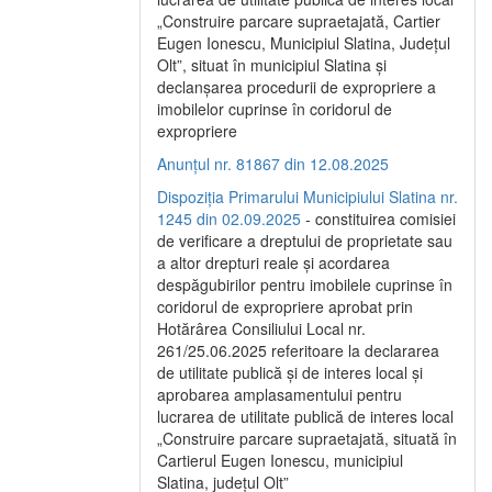
„Construire parcare supraetajată, Cartier
Eugen Ionescu, Municipiul Slatina, Județul
Olt”, situat în municipiul Slatina și
declanșarea procedurii de expropriere a
imobilelor cuprinse în coridorul de
expropriere
Anunțul nr. 81867 din 12.08.2025
Dispoziția Primarului Municipiului Slatina nr.
1245 din 02.09.2025
- constituirea comisiei
de verificare a dreptului de proprietate sau
a altor drepturi reale și acordarea
despăgubirilor pentru imobilele cuprinse în
coridorul de expropriere aprobat prin
Hotărârea Consiliului Local nr.
261/25.06.2025 referitoare la declararea
de utilitate publică și de interes local și
aprobarea amplasamentului pentru
lucrarea de utilitate publică de interes local
„Construire parcare supraetajată, situată în
Cartierul Eugen Ionescu, municipiul
Slatina, județul Olt”