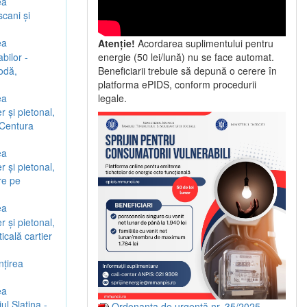
ea
scani şi
ea
Atenție!
Acordarea suplimentului pentru
bilor -
energie (50 lei/lună) nu se face automat.
Vodă,
Beneficiarii trebuie să depună o cerere în
platforma ePIDS, conform procedurii
ea
legale.
r şi pietonal,
 Centura
ea
r şi pietonal,
re pe
ea
r şi pietonal,
icală cartier
nţirea
ea
ul Slatina -
Ordonanța de urgență nr. 35/2025