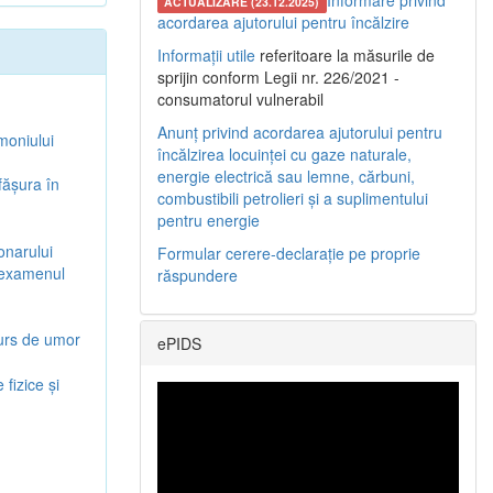
Informare privind
ACTUALIZARE (23.12.2025)
acordarea ajutorului pentru încălzire
Informații utile
referitoare la măsurile de
sprijin conform Legii nr. 226/2021 -
consumatorul vulnerabil
Anunț privind acordarea ajutorului pentru
moniului
încălzirea locuinței cu gaze naturale,
energie electrică sau lemne, cărbuni,
făşura în
combustibili petrolieri și a suplimentului
pentru energie
onarului
Formular cerere-declarație pe proprie
u examenul
răspundere
curs de umor
ePIDS
fizice şi