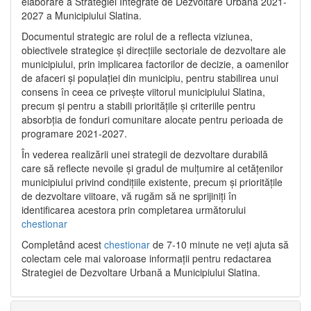
elaborare a Strategiei Integrate de Dezvoltare Urbană 2021‐
2027 a Municipiului Slatina.
Documentul strategic are rolul de a reflecta viziunea,
obiectivele strategice și direcțiile sectoriale de dezvoltare ale
municipiului, prin implicarea factorilor de decizie, a oamenilor
de afaceri și populației din municipiu, pentru stabilirea unui
consens în ceea ce privește viitorul municipiului Slatina,
precum și pentru a stabili prioritățile și criteriile pentru
absorbția de fonduri comunitare alocate pentru perioada de
programare 2021-2027.
În vederea realizării unei strategii de dezvoltare durabilă
care să reflecte nevoile și gradul de mulțumire al cetățenilor
municipiului privind condițiile existente, precum și prioritățile
de dezvoltare viitoare, vă rugăm să ne sprijiniți în
identificarea acestora prin completarea următorului
chestionar
Completând acest
chestionar
de 7-10 minute ne veți ajuta să
colectam cele mai valoroase informații pentru redactarea
Strategiei de Dezvoltare Urbană a Municipiului Slatina.