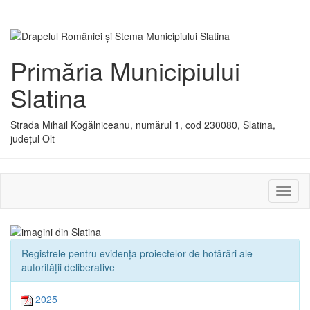
Primăria Municipiului
Slatina
Strada Mihail Kogălniceanu, numărul 1, cod 230080, Slatina,
județul Olt
Activ
sau
dezac
meniu
Registrele pentru evidența proiectelor de hotărâri ale
autorității deliberative
2025