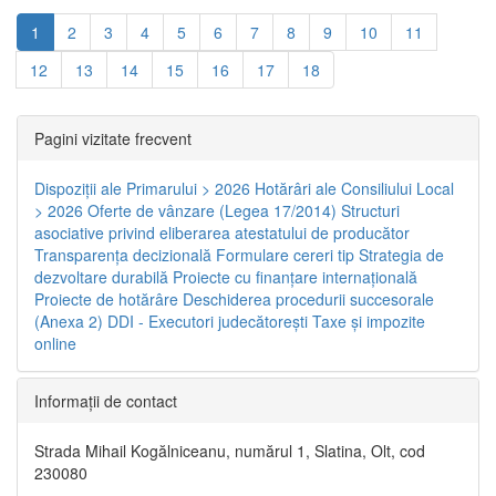
1
2
3
4
5
6
7
8
9
10
11
12
13
14
15
16
17
18
Pagini vizitate frecvent
Dispoziţii ale Primarului > 2026
Hotărâri ale Consiliului Local
> 2026
Oferte de vânzare (Legea 17/2014)
Structuri
asociative privind eliberarea atestatului de producător
Transparenţa decizională
Formulare cereri tip
Strategia de
dezvoltare durabilă
Proiecte cu finanţare internaţională
Proiecte de hotărâre
Deschiderea procedurii succesorale
(Anexa 2)
DDI - Executori judecătorești
Taxe şi impozite
online
Informaţii de contact
Strada Mihail Kogălniceanu, numărul 1, Slatina, Olt, cod
230080