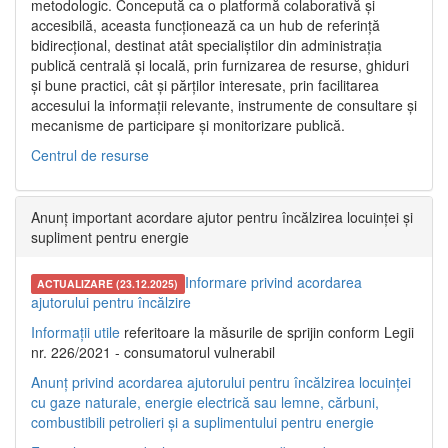
metodologic. Concepută ca o platformă colaborativă și
accesibilă, aceasta funcționează ca un hub de referință
bidirecțional, destinat atât specialiștilor din administrația
publică centrală și locală, prin furnizarea de resurse, ghiduri
și bune practici, cât și părților interesate, prin facilitarea
accesului la informații relevante, instrumente de consultare și
mecanisme de participare și monitorizare publică.
Centrul de resurse
Anunț important acordare ajutor pentru încălzirea locuinței și
supliment pentru energie
Informare privind acordarea
ACTUALIZARE (23.12.2025)
ajutorului pentru încălzire
Informații utile
referitoare la măsurile de sprijin conform Legii
nr. 226/2021 - consumatorul vulnerabil
Anunț privind acordarea ajutorului pentru încălzirea locuinței
cu gaze naturale, energie electrică sau lemne, cărbuni,
combustibili petrolieri și a suplimentului pentru energie