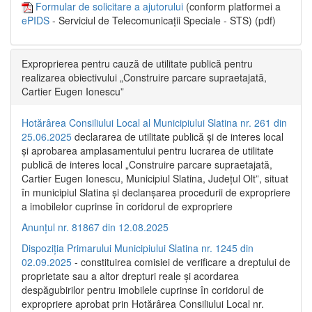
Formular de solicitare a ajutorului
(conform platformei a
ePIDS
- Serviciul de Telecomunicații Speciale - STS) (pdf)
Exproprierea pentru cauză de utilitate publică pentru
realizarea obiectivului „Construire parcare supraetajată,
Cartier Eugen Ionescu”
Hotărârea Consiliului Local al Municipiului Slatina nr. 261 din
25.06.2025
declararea de utilitate publică și de interes local
și aprobarea amplasamentului pentru lucrarea de utilitate
publică de interes local „Construire parcare supraetajată,
Cartier Eugen Ionescu, Municipiul Slatina, Județul Olt”, situat
în municipiul Slatina și declanșarea procedurii de expropriere
a imobilelor cuprinse în coridorul de expropriere
Anunțul nr. 81867 din 12.08.2025
Dispoziția Primarului Municipiului Slatina nr. 1245 din
02.09.2025
- constituirea comisiei de verificare a dreptului de
proprietate sau a altor drepturi reale și acordarea
despăgubirilor pentru imobilele cuprinse în coridorul de
expropriere aprobat prin Hotărârea Consiliului Local nr.