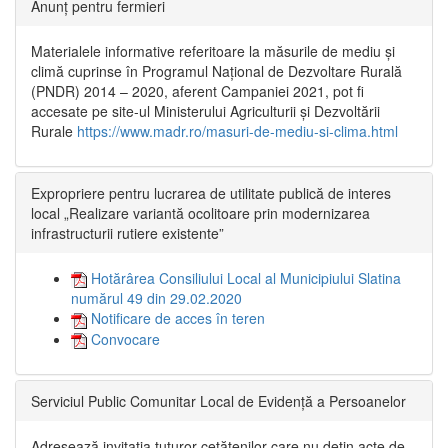
Anunț pentru fermieri
Materialele informative referitoare la măsurile de mediu și
climă cuprinse în Programul Național de Dezvoltare Rurală
(PNDR) 2014 – 2020, aferent Campaniei 2021, pot fi
accesate pe site-ul Ministerului Agriculturii și Dezvoltării
Rurale
https://www.madr.ro/masuri-de-mediu-si-clima.html
Expropriere pentru lucrarea de utilitate publică de interes
local „Realizare variantă ocolitoare prin modernizarea
infrastructurii rutiere existente”
Hotărârea Consiliului Local al Municipiului Slatina
numărul 49 din 29.02.2020
Notificare de acces în teren
Convocare
Serviciul Public Comunitar Local de Evidență a Persoanelor
Adresează invitația tuturor cetățenilor care nu dețin acte de