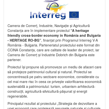
Camera de Comerț, Industrie, Navigație și Agricultură
Constanța are în implementare proiectul
“A heritage
friendly cross-border economy in România and Bulgaria
- HERITAGE RO-BG”
, finanțat prin Programul Interreg V-A
România - Bulgaria. Parteneriatul proiectului este format din
CCINA Constanța, care are calitate de leader de proiect, iar
Camera de Comerț și Industrie Dobrich din Bulgaria este
partener.
Proiectul își propune să promoveze un mediu de afaceri care
să protejeze patrimoniul cultural și natural. Proiectul se
concentrează pe patru sectoare economice, considerate cu
cel mai mare risc în ceea ce privește valorificarea economică
sustenabilă a patrimoniului: turism, urbanism-arhitectură-
construcții, agricultură-silvicultură-pășunat și energii
regenerabile.
Principalul rezultat al proiectului „Strategia de dezvoltare a
unei economii care protejează resursele naturale și culturale