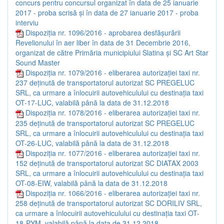
concurs pentru concursul organizat în data de 25 ianuarie
2017 - proba scrisă și în data de 27 ianuarie 2017 - proba
interviu
Dispoziția nr. 1096/2016 - aprobarea desfășurării
Revelionului în aer liber în data de 31 Decembrie 2016,
organizat de către Primăria municipiului Slatina și SC Art Star
Sound Master
Dispoziția nr. 1079/2016 - eliberarea autorizației taxi nr.
237 deținută de transportatorul autorizat SC PREGELUC
SRL, ca urmare a înlocuirii autovehiculului cu destinația taxi
OT-17-LUC, valabilă până la data de 31.12.2018
Dispoziția nr. 1078/2016 - eliberarea autorizației taxi nr.
235 deținută de transportatorul autorizat SC PREGELUC
SRL, ca urmare a înlocuirii autovehiculului cu destinația taxi
OT-26-LUC, valabilă până la data de 31.12.2018
Dispoziția nr. 1077/2016 - eliberarea autorizației taxi nr.
152 deținută de transportatorul autorizat SC DIATAX 2003
SRL, ca urmare a înlocuirii autovehiculului cu destinația taxi
OT-08-EIW, valabilă până la data de 31.12.2018
Dispoziția nr. 1066/2016 - eliberarea autorizației taxi nr.
258 deținută de transportatorul autorizat SC DORILIV SRL,
ca urmare a înlocuirii autovehiculului cu destinația taxi OT-
18-PYM, valabilă până la data de 31.12.2018