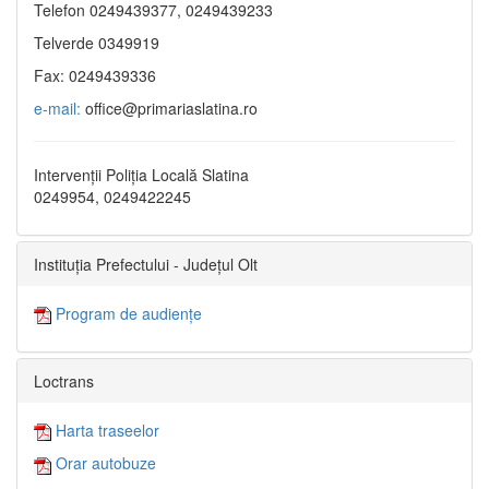
Telefon 0249439377, 0249439233
Telverde 0349919
Fax: 0249439336
e-mail:
office@primariaslatina.ro
Intervenții Poliția Locală Slatina
0249954, 0249422245
Instituția Prefectului - Județul Olt
Program de audiențe
Loctrans
Harta traseelor
Orar autobuze