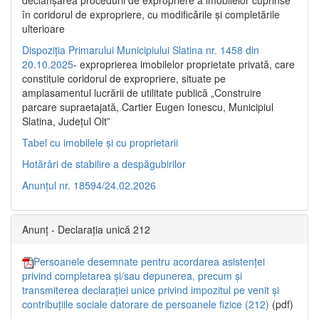
declanşarea procedurii de expropriere a imobilelor cuprinse
în coridorul de expropriere, cu modificările şi completările
ulterioare
Dispoziția Primarului Municipiului Slatina nr. 1458 din
20.10.2025
- exproprierea imobilelor proprietate privată, care
constituie coridorul de expropriere, situate pe
amplasamentul lucrării de utilitate publică „Construire
parcare supraetajată, Cartier Eugen Ionescu, Municipiul
Slatina, Județul Olt”
Tabel cu imobilele și cu proprietarii
Hotărâri de stabilire a despăgubirilor
Anunțul nr. 18594/24.02.2026
Anunț - Declarația unică 212
Persoanele desemnate pentru acordarea asistenței
privind completarea și/sau depunerea, precum și
transmiterea declarației unice privind impozitul pe venit și
contribuțiile sociale datorare de persoanele fizice (212)
(pdf)