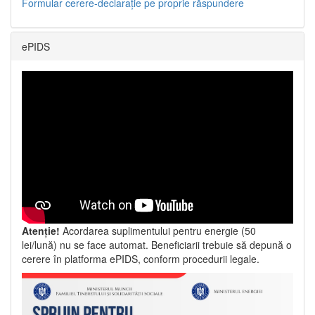
Formular cerere-declarație pe proprie răspundere
ePIDS
Atenție!
Acordarea suplimentului pentru energie (50
lei/lună) nu se face automat. Beneficiarii trebuie să depună o
cerere în platforma ePIDS, conform procedurii legale.