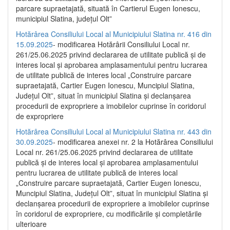
parcare supraetajată, situată în Cartierul Eugen Ionescu,
municipiul Slatina, județul Olt”
Hotărârea Consiliului Local al Municipiului Slatina nr. 416 din
15.09.2025
- modificarea Hotărârii Consiliului Local nr.
261/25.06.2025 privind declararea de utilitate publică și de
interes local și aprobarea amplasamentului pentru lucrarea
de utilitate publică de interes local „Construire parcare
supraetajată, Cartier Eugen Ionescu, Muncipiul Slatina,
Județul Olt”, situat în municipiul Slatina și declanșarea
procedurii de expropriere a imobilelor cuprinse în coridorul
de expropriere
Hotărârea Consiliului Local al Municipiului Slatina nr. 443 din
30.09.2025
- modificarea anexei nr. 2 la Hotărârea Consiliului
Local nr. 261/25.06.2025 privind declararea de utilitate
publică şi de interes local şi aprobarea amplasamentului
pentru lucrarea de utilitate publică de interes local
„Construire parcare supraetajată, Cartier Eugen Ionescu,
Muncipiul Slatina, Judeţul Olt”, situat în municipiul Slatina şi
declanşarea procedurii de expropriere a imobilelor cuprinse
în coridorul de expropriere, cu modificările şi completările
ulterioare