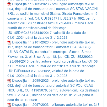
Dispoziția nr. 2102/2023 - prelungire autorizaţie taxi nr.
264, deținută de transportatorul autorizat SC STAN-VACONI
SRL, cu sediul în municipiul Slatina, Strada Panselelor, nr. 9,
camera nr. 3, jud. Olt, CUI 6984711, J28/271/1992, pentru
autovehiculul cu destinația taxi OT-74-MDC, marca Dacia,
număr de identificare/anul de fabricație
UU14SDMC458498446/2017, valabilă de la data de
01.01.2024 până la data de 31.12.2028
Dispoziția nr. 2101/2023 - prelungire autorizaţie taxi nr.
197, deţinută de transportatorul autorizat PFA BALCOŞ I.
IULIAN-CĂTĂLIN, cu sediul în municipiul Slatina, Strada
Plevnei, nr. 3, bl. 3, sc. A, ap. 18, jud. Olt, CUI 35229032,
F28/684/2015, pentru autovehiculul cu destinaţia taxi OT-06-
KTL, marca Dacia, număr de identificare/anul de fabricație
UU1DJF00669317978/2022, valabilă de la data de
01.01.2024 pănă la data de 31.12.2028
Dispoziția nr. 2099/2023 - prelungire autorizație taxi nr.
092, deținută de transportatorul autorizat SC POLI CLAU
NICU SRL, CUI 41965076, pentru autovehiculul cu destinația
taxi OT-17-DAL, începând cu data de 01.01.2024 până la
data de 31.12.2028
Dispoziția nr. 2097/2023 - eliberare autorizaţie taxi nr. 313