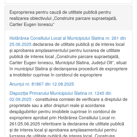
Exproprierea pentru cauză de utilitate publică pentru
realizarea obiectivului „Construire parcare supraetajată,
Cartier Eugen Ionescu”
Hotărârea Consiliului Local al Municipiului Slatina nr. 261 din
25.06.2025
declararea de utilitate publică și de interes local
și aprobarea amplasamentului pentru lucrarea de utilitate
publică de interes local „Construire parcare supraetajată,
Cartier Eugen Ionescu, Municipiul Slatina, Județul Olt”, situat
în municipiul Slatina și declanșarea procedurii de expropriere
a imobilelor cuprinse în coridorul de expropriere
Anunțul nr. 81867 din 12.08.2025
Dispoziția Primarului Municipiului Slatina nr. 1245 din
02.09.2025
- constituirea comisiei de verificare a dreptului de
proprietate sau a altor drepturi reale și acordarea
despăgubirilor pentru imobilele cuprinse în coridorul de
expropriere aprobat prin Hotărârea Consiliului Local nr.
261/25.06.2025 referitoare la declararea de utilitate publică
și de interes local și aprobarea amplasamentului pentru
lucrarea de utilitate publică de interes local „Construire