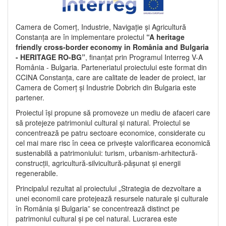
Camera de Comerț, Industrie, Navigație și Agricultură
Constanța are în implementare proiectul
“A heritage
friendly cross-border economy in România and Bulgaria
- HERITAGE RO-BG”
, finanțat prin Programul Interreg V-A
România - Bulgaria. Parteneriatul proiectului este format din
CCINA Constanța, care are calitate de leader de proiect, iar
Camera de Comerț și Industrie Dobrich din Bulgaria este
partener.
Proiectul își propune să promoveze un mediu de afaceri care
să protejeze patrimoniul cultural și natural. Proiectul se
concentrează pe patru sectoare economice, considerate cu
cel mai mare risc în ceea ce privește valorificarea economică
sustenabilă a patrimoniului: turism, urbanism-arhitectură-
construcții, agricultură-silvicultură-pășunat și energii
regenerabile.
Principalul rezultat al proiectului „Strategia de dezvoltare a
unei economii care protejează resursele naturale și culturale
în România și Bulgaria” se concentrează distinct pe
patrimoniul cultural și pe cel natural. Lucrarea este