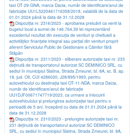
taxi OT-29-GNA, marca Dacia, număr de identificare/anul de
fabricație UU1L5220461716358/2018, valabilă de la data de
01.01.2024 până la data de 31.12.2028
Dispoziția nr. 2316/2023 - aprobarea preluării ca venit la
bugetul local a sumei de 146.764,39 lei reprezentând
excedentul rezultat din execuția de venituri și cheltuieli a
activităților finanțate integral sau parțial din venituri proprii
aferent Serviciului Public de Gestionare a Câinilor fără
Stăpân
Dispoziția nr. 2311/2023 - eliberare autorizație taxi nr. 233
deținută de transportatorul autorizat SC DEMINICO SRL, cu
sediul în municipiul Slatina, Strada Zmeurei, bl. 8A, sc. B, ap.
18, jud. Olt, CUI 4286020, J28/895/1993, pentru
autovehiculul cu destinația taxi OT-11-NDA, marca Dacia,
număr de identificare/anul de fabricație
UU1DJF00671747719/2023, ca urmare a înlocuirii
autovehiculului și prelungirea autorizației taxi pentru o
perioadă de 5 ani, începând cu data de 01.01.2024 până la
data de 31.12.2028
Dispoziția nr. 2310/2023 - prelungire autorizație taxi nr.
231 deținută de transportatorul autorizat SC DEMINICO
SRL, cu sediul în municipiul Slatina, Strada Zmeurei, bl. 8A,