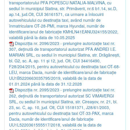
transportatorului PFA POPESCU NATALIA-MALVINA, cu
sediul în municipiul Slatina, str. Primăverii, nr.6 b1.14, sc.D,
ap.14, jud.Olt, CUI 36161571, ca urmare a înlocuirii
autovehiculului cu destinaţia taxi, având număr de
înmatriculare OT-28-PMI, marca Hyundai, număr de
identificare/anul de fabricație KMHLN41EANU324155/2022,
valabilă până la data de 10.05.2025
Dispoziția nr. 2096/2023 - prelungire autorizație taxi nr.
307, deținută de transportatorul autorizat PFA ANDREI I.E.
MARIAN SRL, cu sediul în municipiul Slatina, str. Drăgănești,
bl. G2, sc. A, ap. 11 și 12, jud. Olt, CUI 34416490,
F28/204/2015, pentru autovehiculul cu destinația taxi OT-68-
LEU, marca Dacia, număr de identificare/anul de fabricație
UU1B5220663035795/2019, valabilă de la data de
01.01.2024 până la data de 31.12.2028
Dispoziția nr. 2095/2023 - prelungire autorizație taxi nr.
262, deținută de transportatorul autorizat SC VIMAVERGI
SRL, cu sediul în municipiul Slatina, str. Cireașov, nr. 21, bl.
23, sc. C, ap. 10, jud. Olt, CUI 15181371, J28/61/2003,
pentru autovehiculul cu destinația taxi OT-33-PAX, marca
Dacia, număr de identificare/anul de fabricație
UU1L5220361555517/2018, valabilă de la data de