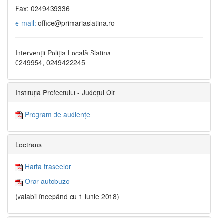
Fax: 0249439336
e-mail:
office@primariaslatina.ro
Intervenții Poliția Locală Slatina
0249954, 0249422245
Instituția Prefectului - Județul Olt
Program de audiențe
Loctrans
Harta traseelor
Orar autobuze
(valabil începând cu 1 iunie 2018)