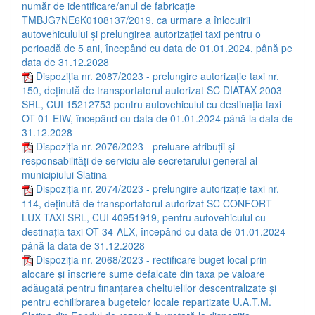
număr de identificare/anul de fabricație
TMBJG7NE6K0108137/2019, ca urmare a înlocuirii
autovehiculului și prelungirea autorizației taxi pentru o
perioadă de 5 ani, începând cu data de 01.01.2024, până pe
data de 31.12.2028
Dispoziția nr. 2087/2023 - prelungire autorizație taxi nr.
150, deținută de transportatorul autorizat SC DIATAX 2003
SRL, CUI 15212753 pentru autovehiculul cu destinația taxi
OT-01-EIW, începând cu data de 01.01.2024 până la data de
31.12.2028
Dispoziția nr. 2076/2023 - preluare atribuții și
responsabilități de serviciu ale secretarului general al
municipiului Slatina
Dispoziția nr. 2074/2023 - prelungire autorizație taxi nr.
114, deținută de transportatorul autorizat SC CONFORT
LUX TAXI SRL, CUI 40951919, pentru autovehiculul cu
destinația taxi OT-34-ALX, începând cu data de 01.01.2024
până la data de 31.12.2028
Dispoziția nr. 2068/2023 - rectificare buget local prin
alocare și înscriere sume defalcate din taxa pe valoare
adăugată pentru finanțarea cheltuielilor descentralizate și
pentru echilibrarea bugetelor locale repartizate U.A.T.M.