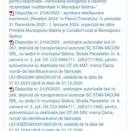
pentru obiectivele «Renovarea energetică a clădirilor
rezidențiale multifamiliale în Municipiul Slatina»”
Dispoziția nr. 2106/2023 - aprobare desfășurare
eveniment „Revelion 2024” în Parcul Tineretului, în perioada
31 Decembrie 2023 - 1 Ianuarie 2024, organizat de către
Primăria Municipiului Slatina și Consiliul Local al Municipiului
Slatina
Dispoziția nr. 2104/2023 - prelungire autorizaţie taxi nr.
267, deținută de transportatorul autorizat SC STAN-VACONI
SRL, cu sediul în municipiul Slatina, Strada Panselelor, nr. 9,
camera nr. 3, jud. Olt, CUI 6984711, J28/271/1992, pentru
autovehiculul cu destinația taxi OT-26-MAT, marca Dacia,
număr de identificare/anul de fabricație
UU1B5220861860250/2018, valabilă de la data de
01.01.2024 până la data de 31.12.2028
Dispoziția nr. 2103/2023 - prelungire autorizaţie taxi nr.
266, deținută de transportatorul autorizat SC STAN-VACONI
SRL, cu sediul în municipiul Slatina, Strada Panselelor, nr. 9,
camera nr. 3, jud. Olt, CUI 6984711, J28/271/1992, pentru
autovehiculul cu destinația taxi OT-58-SSV, marca Dacia,
număr de identificare/anul de fabricație
UU14SDE3455301860/2016, valabilă de la data de
01.01.2024 până la data de 31.12.2028