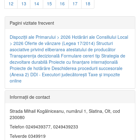
12
13
14
15
16
17
18
Pagini vizitate frecvent
Dispoziţii ale Primarului > 2026
Hotărâri ale Consiliului Local
> 2026
Oferte de vânzare (Legea 17/2014)
Structuri
asociative privind eliberarea atestatului de producător
Transparenţa decizională
Formulare cereri tip
Strategia de
dezvoltare durabilă
Proiecte cu finanţare internaţională
Proiecte de hotărâre
Deschiderea procedurii succesorale
(Anexa 2)
DDI - Executori judecătorești
Taxe şi impozite
online
Informaţii de contact
Strada Mihail Kogălniceanu, numărul 1, Slatina, Olt, cod
230080
Telefon 0249439377, 0249439233
Telverde 0349919