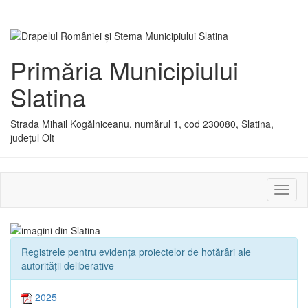
Primăria Municipiului
Slatina
Strada Mihail Kogălniceanu, numărul 1, cod 230080, Slatina,
județul Olt
Activ
sau
dezac
meniu
Registrele pentru evidența proiectelor de hotărâri ale
autorității deliberative
2025