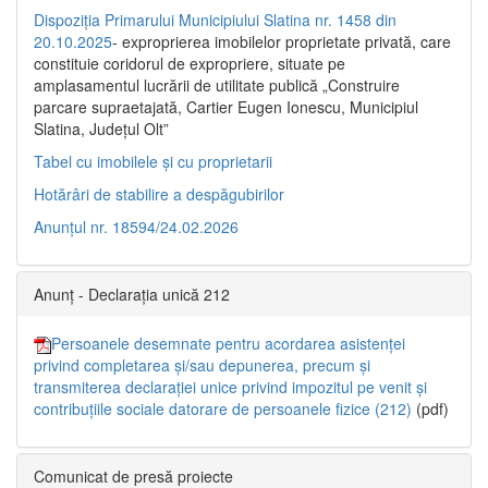
Dispoziția Primarului Municipiului Slatina nr. 1458 din
20.10.2025
- exproprierea imobilelor proprietate privată, care
constituie coridorul de expropriere, situate pe
amplasamentul lucrării de utilitate publică „Construire
parcare supraetajată, Cartier Eugen Ionescu, Municipiul
Slatina, Județul Olt”
Tabel cu imobilele și cu proprietarii
Hotărâri de stabilire a despăgubirilor
Anunțul nr. 18594/24.02.2026
Anunț - Declarația unică 212
Persoanele desemnate pentru acordarea asistenței
privind completarea și/sau depunerea, precum și
transmiterea declarației unice privind impozitul pe venit și
contribuțiile sociale datorare de persoanele fizice (212)
(pdf)
Comunicat de presă proiecte