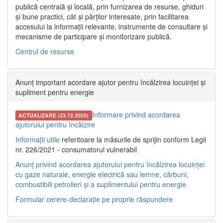
publică centrală și locală, prin furnizarea de resurse, ghiduri
și bune practici, cât și părților interesate, prin facilitarea
accesului la informații relevante, instrumente de consultare și
mecanisme de participare și monitorizare publică.
Centrul de resurse
Anunț important acordare ajutor pentru încălzirea locuinței și
supliment pentru energie
Informare privind acordarea
ACTUALIZARE (23.12.2025)
ajutorului pentru încălzire
Informații utile
referitoare la măsurile de sprijin conform Legii
nr. 226/2021 - consumatorul vulnerabil
Anunț privind acordarea ajutorului pentru încălzirea locuinței
cu gaze naturale, energie electrică sau lemne, cărbuni,
combustibili petrolieri și a suplimentului pentru energie
Formular cerere-declarație pe proprie răspundere