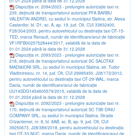
01.01.2024 până la data de 31.12.2028
Dispoziția nr. 2094/2023 - prelungire autorizație taxi nr.
239, deținută de transportatorul autorizat PFA BARBU
VALENTIN ANDREI, cu sediul în municipiul Slatina, str. Aleea
Castanilor, bl. D1, sc. A, ap. 19, jud. Olt, CUI 33832400,
F28/304/2003, pentru autovehiculul cu destinația taxi OT-15-
TED, marca Renault, număr de identificare/anul de fabricație
VF1RFB00257528444/2017, valabilă de la data de
01.01.2024 până la data de 31.12.2028
Dispoziția nr. 2093/2023 - prelungire autorizație taxi nr.
218, deținută de transportatorul autorizat SC SALOTAX
MADI&IONI SRL, cu sediul în municipiul Slatina, str. Tudor
Vladimirescu, nr. 14, jud. Olt, CUI 29995450, J28/172/2012,
pentru autovehiculul cu destinația taxi OT-29-WAL, marca
Dacia, număr de identificare/anul de fabricație
UU14SDG1454605579/2015, valabilă de la data de
01.01.2024 până la data de 31.12.2028
Dispoziția nr. 2092/2023 - prelungire autorizație taxi nr.
170, deținută de transportatorul autorizat SC TIBI DINU
COMPANY SRL, cu sediul în municipiul Slatina, Strada
Crizantemei, nr. 8, bl. 8AB, sc. B, ap. 9, jud. Olt, CUI
39250673, J28/389/2018, pentru autovehiculul cu destinația
taxi OT-33-NUC, marca Dacia, număr de identificare/anul de