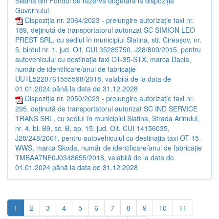
Slatina din Fondul de rezervă bugetară la dispoziția
Guvernului
Dispoziția nr. 2064/2023 - prelungire autorizație taxi nr.
189, deținută de transportatorul autorizat SC SIMION LEO
PREST SRL, cu sediul în municipiul Slatina, str. Cireașov, nr.
5, biroul nr. 1, jud. Olt, CUI 35285750, J28/809/2015, pentru
autovehiculul cu destinația taxi OT-35-STX, marca Dacia,
număr de identificare/anul de fabricație
UU1L5220761555598/2018, valabilă de la data de
01.01.2024 până la data de 31.12.2028
Dispoziția nr. 2050/2023 - prelungire autorizație taxi nr.
295, deținută de transportatorul autorizat SC IND SERVICE
TRANS SRL, cu sediul în municipiul Slatina, Strada Arinului,
nr. 4, bl. B9, sc. B, ap. 15, jud. Olt, CUI 14156035,
J28/248/2001, pentru autovehiculul cu destinația taxi OT-15-
WWS, marca Skoda, număr de identificare/anul de fabricație
TMBAA7NE0J0348655/2018, valabilă de la data de
01.01.2024 până la data de 31.12.2028
1
2
3
4
5
6
7
8
9
10
11