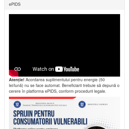
ePIDS
Atenție!
Acordarea suplimentului pentru energie (50
lei/lună) nu se face automat. Beneficiarii trebuie să depună o
cerere în platforma ePIDS, conform procedurii legale.