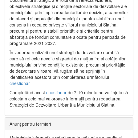
Documentul strategic are rolul de a reflecta viziunea,
obiectivele strategice și direcțiile sectoriale de dezvoltare ale
municipiului, prin implicarea factorilor de decizie, a oamenilor
de afaceri și populației din municipiu, pentru stabilirea unui
consens în ceea ce privește viitorul municipiului Slatina,
precum și pentru a stabili prioritățile și criteriile pentru
absorbția de fonduri comunitare alocate pentru perioada de
programare 2021-2027.
În vederea realizării unei strategii de dezvoltare durabilă
care să reflecte nevoile și gradul de mulțumire al cetățenilor
municipiului privind condițiile existente, precum și prioritățile
de dezvoltare viitoare, vă rugăm să ne sprijiniți în
identificarea acestora prin completarea următorului
chestionar
Completând acest
chestionar
de 7-10 minute ne veți ajuta să
colectam cele mai valoroase informații pentru redactarea
Strategiei de Dezvoltare Urbană a Municipiului Slatina.
Anunț pentru fermieri
Materialele informative referitoare la măsurile de mediu și