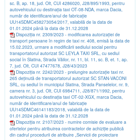
sc. B, ap. 18, jud. Olt, CUI 4286020, J28/895/1993, pentru
autovehiculul cu destinația taxi OT-08-NDA, marca Dacia,
număr de identificare/anul de fabricație
UU14SDMC458273054/2017, valabilă de la data de
01.01.2024 până la data de 31.12.2028
Dispoziția nr. 2309/2023 - modificarea autorizației de
transport persoane în regim de taxi nr. 408, emisă la data de
15.02.2023, urmare a modificării sediului social pentru
transportatorul autorizat SC LEYLA TAXI SRL, cu sediul
social în Slatina, Strada Văilor, nr. 11, bl. 11, sc. B, et. 1, ap.
7, jud. Olt, CUI 47477678, J28/43/2023
Dispoziția nr. 2242/2023 - prelungire autorizație taxi nr.
265 deținută de transportatorul autorizat SC STAN-VACONI
SRL, cu sediul în municipiul Slatina, Strada Panselelor, nr. 9,
camera nr. 3, jud. Olt, CUI 6984711, J28/871/1992, pentru
autovehiculul cu destinația taxi OT-02-XGX, marca Dacia,
număr de identificare/anul de fabricație
UU14SDMC46141183/2018, valabilă de la data de
01.01.2024 până la data de 31.12.2028
Dispoziția nr. 2107/2023 - numire comisie de evaluare a
ofertelor pentru atribuirea contractelor de achiziție publică
din cadrul procedurii de atribuire „Servicii de proiectare