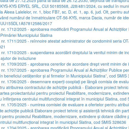
data de 27.12.2025 până la data de 26.12.2030, deținută de transporta
 KYS-KYS ERYEL SRL, CUI 50185568, J28/481/2024, cu sediul în munic
da Aleea Lalelelor, nr. 1, bloc FB7, sc. D, et. 1, ap. 6, jud. Olt, pentru au
având numărul de înmatriculare OT-56-KYS, marca Dacia, număr de iden
ie UU15SDL1A57812586/2017
a nr. 1712/2025 - aprobarea modificării Programului Anual al Achizițiilor
Primăriei Municipiului Slatina
a nr. 1711/2025 - reînnoire atestat administrator de condominii seria OT/
021
a nr. 1710/2025 - suspendarea acordării dreptului la venitul minim de in
jutor de incluziune
a nr. 1709/2025 - aprobarea cererilor de acordare drept venit minim de 
a nr. 1707/2025 - aprobarea Programului Anual al Achizițiilor Publice pen
 în beneficiul cetățenilor și al firmelor în Municipiului Slatina”, cod SMI
a nr. 1706/2025 - desemnare experți cooptați pe lângă comisia de evalu
tru atribuirea contractului de achiziție publică - Elaborare proiect tehnic
artea proiectantului pentru proiectul Reabilitare, modernizare, extinder
u înființarea centrului multifuncțional integrat în municipiul Slatina, c
a nr. 1705/2025 - numirea comisiei de evaluare a ofertelor pentru atribu
de achiziție publică Elaborare proiect tehnic și asistență tehnică din par
i pentru proiectul Reabilitare, modernizare, extindere și dotare clădire 
entrului multifuncțional integrat în municipiul Slatina, cod SMIS 328636
a nr. 1704/2025 - aprobarea modificării Programului Anual al Achizițiilor