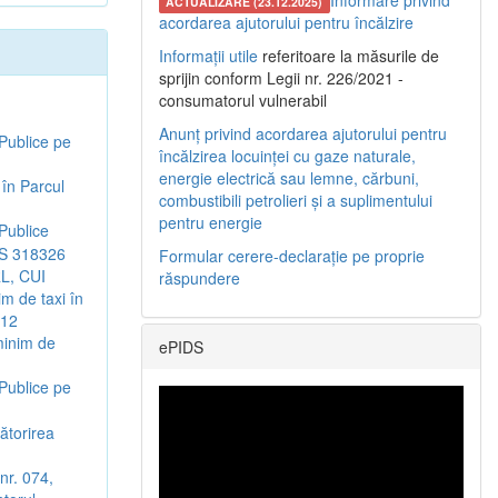
Informare privind
ACTUALIZARE (23.12.2025)
acordarea ajutorului pentru încălzire
Informații utile
referitoare la măsurile de
sprijin conform Legii nr. 226/2021 -
consumatorul vulnerabil
Anunț privind acordarea ajutorului pentru
 Publice pe
încălzirea locuinței cu gaze naturale,
energie electrică sau lemne, cărbuni,
 în Parcul
combustibili petrolieri și a suplimentului
pentru energie
 Publice
IS 318326
Formular cerere-declarație pe proprie
RL, CUI
răspundere
m de taxi în
012
 minim de
ePIDS
 Publice pe
ătorirea
 nr. 074,