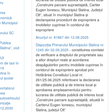
tru
„Construire parcare supraetajată, Cartier
Eugen Ionescu, Municipiul Slatina, Județul
irea
Olt”, situat în municipiul Slatina și
conomică
declanșarea procedurii de expropriere a
n Municipiul
imobilelor cuprinse în coridorul de
expropriere
orului SC
Anunțul nr. 81867 din 12.08.2025
 Publice
Dispoziția Primarului Municipiului Slatina nr.
Slatina”, cod
1245 din 02.09.2025
- constituirea comisiei
de verificare a dreptului de proprietate sau
CUI
a altor drepturi reale și acordarea
m de taxi în
despăgubirilor pentru imobilele cuprinse în
019
coridorul de expropriere aprobat prin
tina în
Hotărârea Consiliului Local nr.
ul școlar
261/25.06.2025 referitoare la declararea
de utilitate publică și de interes local și
portatorul
aprobarea amplasamentului pentru
eea
lucrarea de utilitate publică de interes local
autovehiculul
„Construire parcare supraetajată, situată în
ricație
Cartierul Eugen Ionescu, municipiul
.12.2030
Slatina, județul Olt”