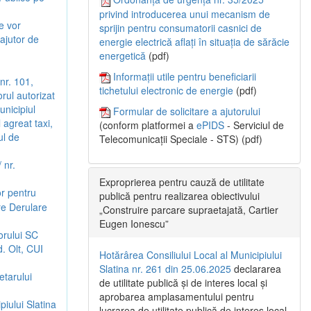
privind introducerea unui mecanism de
e vor
sprijin pentru consumatorii casnici de
ajutor de
energie electrică aflați în situația de sărăcie
energetică
(pdf)
Informații utile pentru beneficiarii
 nr. 101,
tichetului electronic de energie
(pdf)
rul autorizat
nicipiul
Formular de solicitare a ajutorului
 agreat taxi,
(conform platformei a
ePIDS
- Serviciul de
ul de
Telecomunicații Speciale - STS) (pdf)
 nr.
Exproprierea pentru cauză de utilitate
or pentru
publică pentru realizarea obiectivului
ire Derulare
„Construire parcare supraetajată, Cartier
Eugen Ionescu”
orului SC
d. Olt, CUI
Hotărârea Consiliului Local al Municipiului
Slatina nr. 261 din 25.06.2025
declararea
etarului
de utilitate publică și de interes local și
aprobarea amplasamentului pentru
piului Slatina
lucrarea de utilitate publică de interes local