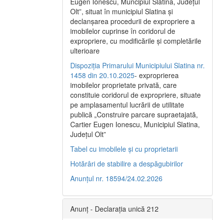
Eugen Ionescu, Muncipiul Slatina, Judeţul
Olt”, situat în municipiul Slatina şi
declanşarea procedurii de expropriere a
imobilelor cuprinse în coridorul de
expropriere, cu modificările şi completările
ulterioare
Dispoziția Primarului Municipiului Slatina nr.
1458 din 20.10.2025
- exproprierea
imobilelor proprietate privată, care
constituie coridorul de expropriere, situate
pe amplasamentul lucrării de utilitate
publică „Construire parcare supraetajată,
Cartier Eugen Ionescu, Municipiul Slatina,
Județul Olt”
Tabel cu imobilele și cu proprietarii
Hotărâri de stabilire a despăgubirilor
Anunțul nr. 18594/24.02.2026
Anunț - Declarația unică 212