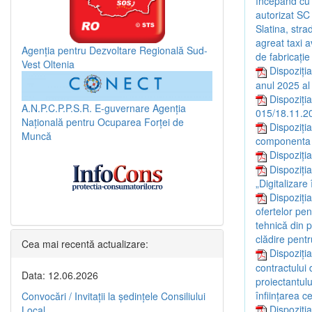
începând cu 
autorizat SC
Slatina, stra
agreat taxi 
Agenția pentru Dezvoltare Regională Sud-
de fabricaț
Vest Oltenia
Dispoziți
anul 2025 al 
Dispoziți
A.N.P.C.P.P.S.R.
E-guvernare
Agenția
015/18.11.2
Națională pentru Ocuparea Forței de
Dispoziți
Muncă
componenta a
Dispoziți
Dispoziți
„Digitalizare
Dispoziți
ofertelor pen
tehnică din p
clădire pentr
Cea mai recentă actualizare:
Dispoziți
contractului 
Data: 12.06.2026
proiectantulu
înființarea c
Convocări / Invitaţii la şedinţele Consiliului
Dispoziți
Local