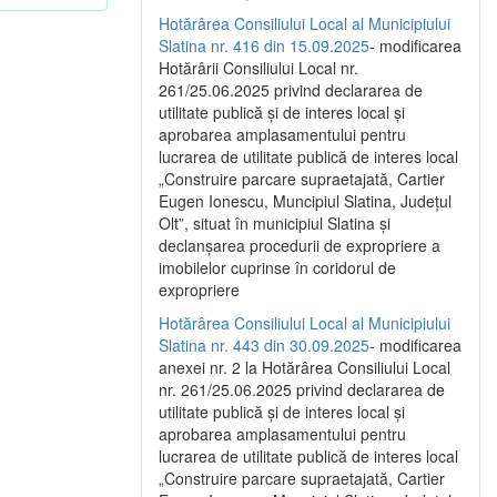
Hotărârea Consiliului Local al Municipiului
Slatina nr. 416 din 15.09.2025
- modificarea
Hotărârii Consiliului Local nr.
261/25.06.2025 privind declararea de
utilitate publică și de interes local și
aprobarea amplasamentului pentru
lucrarea de utilitate publică de interes local
„Construire parcare supraetajată, Cartier
Eugen Ionescu, Muncipiul Slatina, Județul
Olt”, situat în municipiul Slatina și
declanșarea procedurii de expropriere a
imobilelor cuprinse în coridorul de
expropriere
Hotărârea Consiliului Local al Municipiului
Slatina nr. 443 din 30.09.2025
- modificarea
anexei nr. 2 la Hotărârea Consiliului Local
nr. 261/25.06.2025 privind declararea de
utilitate publică şi de interes local şi
aprobarea amplasamentului pentru
lucrarea de utilitate publică de interes local
„Construire parcare supraetajată, Cartier