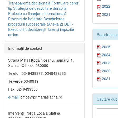
Transparenţa decizională
Formulare cereri
2022
tip
Strategia de dezvoltare durabilă
Proiecte cu finanţare internaţională
2021
Proiecte de hotărâre
Deschiderea
procedurii succesorale (Anexa 2)
DDI -
Executori judecătorești
Taxe şi impozite
Registrele pe
online
2025
Informaţii de contact
2024
Strada Mihail Kogălniceanu, numărul 1,
2023
Slatina, Olt, cod 230080
2022
Telefon 0249439377, 0249439233
2021
Telverde 0349919
Fax: 0249439336
e-mail:
office@primariaslatina.ro
Căutare după
Intervenții Poliția Locală Slatina