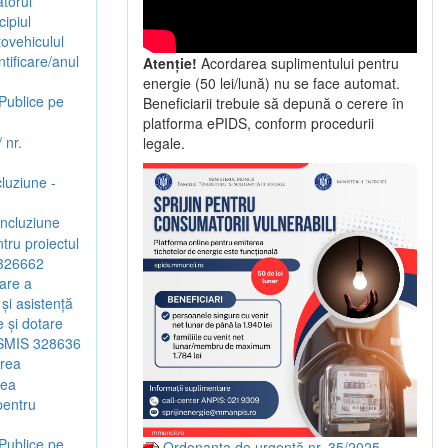
torul
ipiul
tovehiculul
tificare/anul
Atenție!
Acordarea suplimentului pentru
energie (50 lei/lună) nu se face automat.
 Publice pe
Beneficiarii trebuie să depună o cerere în
platforma ePIDS, conform procedurii
 nr.
legale.
cluziune -
incluziune
tru proiectul
S 326662
are a
 și asistență
e și dotare
od SMIS 328636
irea
tea
pentru
 Publice pe
Ordonanța de urgență nr. 35/2025