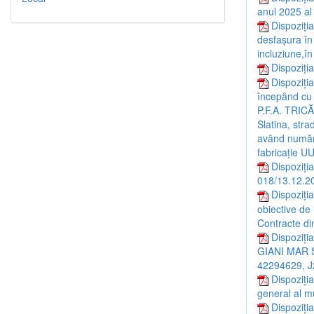
anul 2025 al 
Dispoziția
desfaşura în
incluziune,în
Dispoziți
Dispoziția
începând cu 
P.F.A. TRIC
Slatina, stra
având număru
fabricație 
Dispoziți
018/13.12.2
Dispoziția
obiective de 
Contracte din
Dispoziți
GIANI MAR SRL
42294629, 
Dispoziția
general al mu
Dispoziți