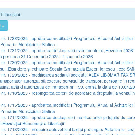
e Primarului
l
a nr. 1733/2025 - aprobarea modificării Programului Anual al Achizițiilor
Primăriei Municipiului Slatina
a nr. 1731/2025 - aprobarea desfășurării evenimentului „Revelion 2026”
 în perioada 31 Decembrie 2025 - 1 Ianuarie 2026
a nr. 1730/2025 - aprobarea modificării Programului Anual al Achizițiilor
ctul „Extindere și echipare Școala Gimnazială Eugen Ionescu”, cod SM
a nr. 1729/2025 - modificarea sediului societății ALEX LIBOMAR TAX S
ansportator autorizat să execute serviciul de transport persoane în regi
latina, având autorizația de transport nr. 199, emisă la data de 10.04.2
a nr. 1718/2025 - respingerea cererii de acordare a dreptului la venitul
a nr. 1715/2025 - aprobarea modificării Programului Anual al Achizițiilor
Primăriei Municipiului Slatina
a nr. 1714/2025 - aprobarea desfășurării manifestărilor prilejuite de sărb
iei Revoluției Române și a Libertății”
 nr. 1713/2025 - înlocuire autovehicul taxi și prelungire Autorizație Taxi