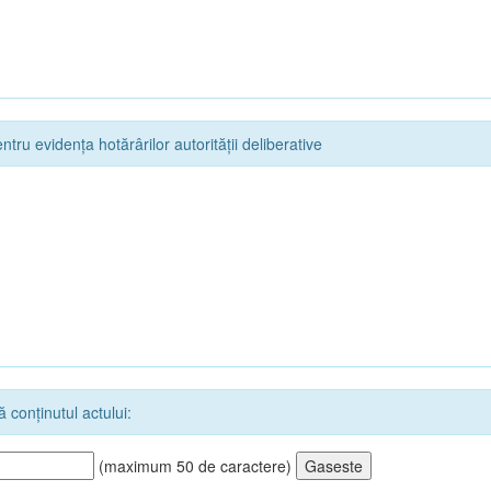
ntru evidența hotărârilor autorității deliberative
 conținutul actului:
(maximum 50 de caractere)