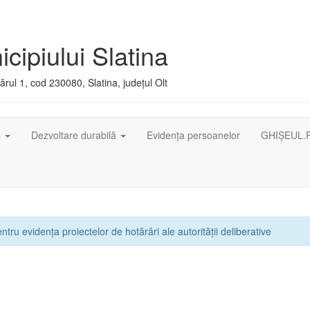
cipiului Slatina
rul 1, cod 230080, Slatina, județul Olt
ș
Dezvoltare durabilă
Evidența persoanelor
GHIȘEUL.
ntru evidența proiectelor de hotărâri ale autorității deliberative