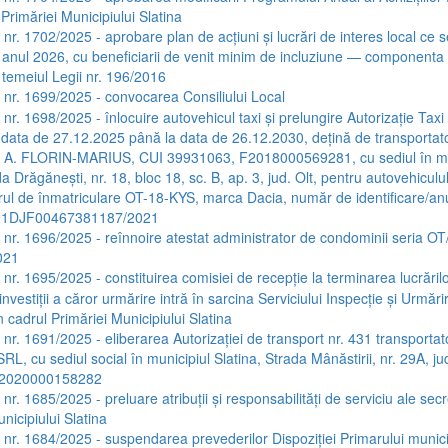
Primăriei Municipiului Slatina
 nr. 1702/2025 - aprobare plan de acţiuni şi lucrări de interes local ce s
 anul 2026, cu beneficiarii de venit minim de incluziune — componenta 
 temeiul Legii nr. 196/2016
a nr. 1699/2025 - convocarea Consiliului Local
 nr. 1698/2025 - înlocuire autovehicul taxi și prelungire Autorizație Taxi
data de 27.12.2025 până la data de 26.12.2030, dețină de transportato
Ă A. FLORIN-MARIUS, CUI 39931063, F2018000569281, cu sediul în mu
da Drăgănești, nr. 18, bloc 18, sc. B, ap. 3, jud. Olt, pentru autovehiculul
l de înmatriculare OT-18-KYS, marca Dacia, număr de identificare/an
UU1DJF00467381187/2021
a nr. 1696/2025 - reînnoire atestat administrator de condominii seria OT/
021
 nr. 1695/2025 - constituirea comisiei de recepție la terminarea lucrăril
investiții a căror urmărire intră în sarcina Serviciului Inspecție și Urmăr
 cadrul Primăriei Municipiului Slatina
a nr. 1691/2025 - eliberarea Autorizației de transport nr. 431 transportat
, cu sediul social în municipiul Slatina, Strada Mânăstirii, nr. 29A, ju
J2020000158282
 nr. 1685/2025 - preluare atribuții și responsabilități de serviciu ale secr
nicipiului Slatina
a nr. 1684/2025 - suspendarea prevederilor Dispoziției Primarului munici