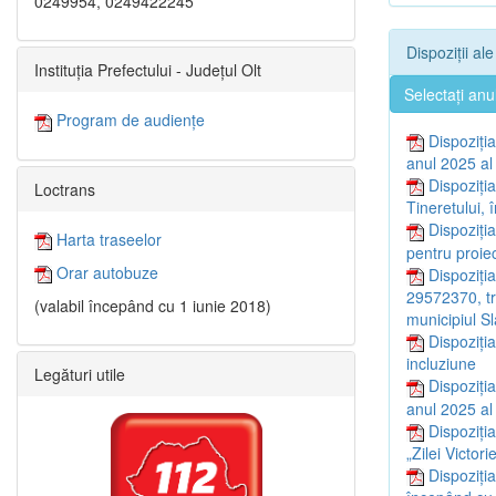
0249954, 0249422245
Dispoziții al
Instituția Prefectului - Județul Olt
Selectați anu
Program de audiențe
Dispoziți
anul 2025 al 
Dispoziți
Loctrans
Tineretului,
Dispoziți
Harta traseelor
pentru proie
Orar autobuze
Dispoziți
29572370, tr
(valabil începând cu 1 iunie 2018)
municipiul S
Dispoziți
incluziune
Legături utile
Dispoziți
anul 2025 al 
Dispoziți
„Zilei Victor
Dispoziția