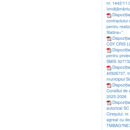
nr. 1442/11.0
îmvățământul 
Dispoziți
contractului
pentru realiz
Slatina»”
Dispoziți
CGY CRIS L
Dispoziți
pentru proiec
SMIS 32773
Dispoziți
40926737, tr
municipiul S
Dispoziți
Consiliul de 
2025-2026
Dispoziția
autorizat SC
Cireșului, nr
agreat cu de
TMBAG7NE7G0