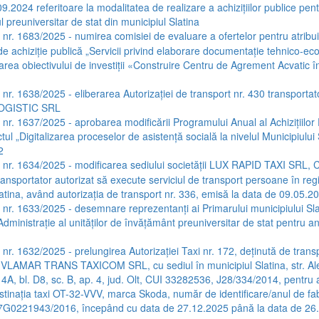
9.2024 referitoare la modalitatea de realizare a achizițiilor publice pen
preuniversitar de stat din municipiul Slatina
a nr. 1683/2025 - numirea comisiei de evaluare a ofertelor pentru atribu
 de achiziție publică „Servicii privind elaborare documentație tehnico-e
area obiectivului de investiții «Construire Centru de Agrement Acvatic î
a nr. 1638/2025 - eliberarea Autorizației de transport nr. 430 transportat
OGISTIC SRL
a nr. 1637/2025 - aprobarea modificării Programului Anual al Achizițiilor
tul „Digitalizarea proceselor de asistență socială la nivelul Municipiului 
2
a nr. 1634/2025 - modificarea sediului societății LUX RAPID TAXI SRL, 
ansportator autorizat să execute serviciul de transport persoane în regi
latina, având autorizația de transport nr. 336, emisă la data de 09.05.2
a nr. 1633/2025 - desemnare reprezentanți ai Primarului municipiului Sla
Administrație al unităților de învățământ preuniversitar de stat pentru an
 nr. 1632/2025 - prelungirea Autorizației Taxi nr. 172, deținută de trans
 VLAMAR TRANS TAXICOM SRL, cu sediul în municipiul Slatina, str. Al
. 4A, bl. D8, sc. B, ap. 4, jud. Olt, CUI 33282536, J28/334/2014, pentru 
stinația taxi OT-32-VVV, marca Skoda, număr de identificare/anul de fab
221943/2016, începând cu data de 27.12.2025 până la data de 26