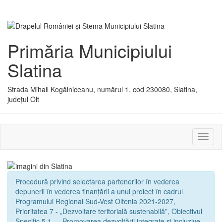
Primăria Municipiului
Slatina
Strada Mihail Kogălniceanu, numărul 1, cod 230080, Slatina,
județul Olt
Activ
sau
dezac
meniu
Procedură privind selectarea partenerilor în vederea
depunerii în vederea finanțării a unui proiect în cadrul
Programului Regional Sud-Vest Oltenia 2021-2027,
Prioritatea 7 - „Dezvoltare teritorială sustenabilă”, Obiectivul
Specific 5.1. - „Promovarea dezvoltării integrate și incluzive