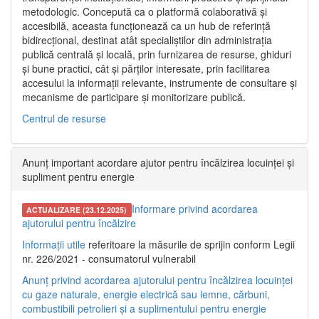
metodologic. Concepută ca o platformă colaborativă și
accesibilă, aceasta funcționează ca un hub de referință
bidirecțional, destinat atât specialiștilor din administrația
publică centrală și locală, prin furnizarea de resurse, ghiduri
și bune practici, cât și părților interesate, prin facilitarea
accesului la informații relevante, instrumente de consultare și
mecanisme de participare și monitorizare publică.
Centrul de resurse
Anunț important acordare ajutor pentru încălzirea locuinței și
supliment pentru energie
Informare privind acordarea
ACTUALIZARE (23.12.2025)
ajutorului pentru încălzire
Informații utile
referitoare la măsurile de sprijin conform Legii
nr. 226/2021 - consumatorul vulnerabil
Anunț privind acordarea ajutorului pentru încălzirea locuinței
cu gaze naturale, energie electrică sau lemne, cărbuni,
combustibili petrolieri și a suplimentului pentru energie