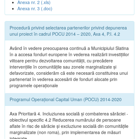
Anexa nr. 2 (.xls)
Anexa nr. 3 (.doc)
Procedură privind selectarea partenerilor privind depunerea
unui proiect în cadrul POCU 2014 – 2020, Axa 4, P.I. 4.2
Având în vedere preocuparea continuă a Municipiului Slatina
în a accesa fonduri europene în vederea realizării investițiilor
viitoare pentru dezvoltarea comunității, cu precădere
intervențiile în comunitățile sau zonele marginalizate și
defavorizate, considerăm că este necesară constituirea unui
parteneriat în vederea accesării de fonduri alocate prin
programele operaționale
Programul Operațional Capital Uman (POCU) 2014-2020
Axa Prioritară 4. Incluziunea socială și combaterea sărăciei -
obiectivul specific 4.2 Reducerea numărului de persoane
aflate în risc de sărăcie și excluziune socială din comunitățile
marginalizate (non roma), prin implementarea de măsuri
integrate