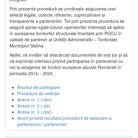
Prin prezenta procedură se urmăreşte asigurarea unei
selecții legale, corecte, eficiente, cuprinzătoare şi
transparente a partenerilor. Tot prin prezenta procedura se
asigură şanse egale tuturor operatorilor interesaţi să aplice
în accesarea fondurilor structurale finanţate prin POCU în
calitate de partener al Unității Administrativ – Teritoriale
Municipiul Slatina.
Astfel, vă invităm să descărcați documentele de mai jos și să
vă exprimați interesul privind participarea în parteneriat cu
noi la atragerea de fonduri europene alocate României în
perioada 2014 – 2020.
Anunțul de participare
Procedura de selecție
Anexa nr. 1 (.doc)
Anexa nr. 2 (.xls)
Anexa nr. 3 (.doc)
Anunț privind rezultatul procedurii de selectare a
partenerului / partenerilor