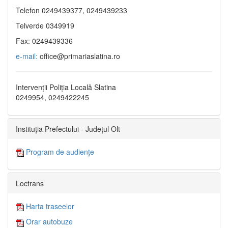
Telefon 0249439377, 0249439233
Telverde 0349919
Fax: 0249439336
e-mail:
office@primariaslatina.ro
Intervenții Poliția Locală Slatina
0249954, 0249422245
Instituția Prefectului - Județul Olt
Program de audiențe
Loctrans
Harta traseelor
Orar autobuze