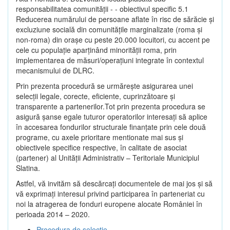
responsabilitatea comunității - - obiectivul specific 5.1
Reducerea numărului de persoane aflate în risc de sărăcie şi
excluziune socială din comunitățile marginalizate (roma şi
non-roma) din oraşe cu peste 20.000 locuitori, cu accent pe
cele cu populație aparținând minorității roma, prin
implementarea de măsuri/operațiuni integrate în contextul
mecanismului de DLRC.
Prin prezenta procedură se urmăreşte asigurarea unei
selecții legale, corecte, eficiente, cuprinzătoare şi
transparente a partenerilor.Tot prin prezenta procedura se
asigură şanse egale tuturor operatorilor interesaţi să aplice
în accesarea fondurilor structurale finanţate prin cele două
programe, cu axele prioritare mentionate mai sus și
obiectivele specifice respective, în calitate de asociat
(partener) al Unității Administrativ – Teritoriale Municipiul
Slatina.
Astfel, vă invităm să descărcați documentele de mai jos și să
vă exprimați interesul privind participarea în parteneriat cu
noi la atragerea de fonduri europene alocate României în
perioada 2014 – 2020.
Procedura de selecție