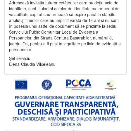
Adresează invitația tuturor cetățenilor care nu dețin acte de
identitate, sunt titulari ai actelor de identitate cu termenul de
valabilitate expirat sau urmează să expire până la sfârșitul
anului și tinerilor care au împlinit vârsta de 14 ani și nu sunt
în posesia unui astfel de document să se prezinte la sediul
Serviciului Public Comunitar Local de Evidență a
Persoanelor, din Strada Centura Basarabilor, numărul 8,
județul Olt, pentru a fi puși în legalitate pe linie de evidență a
persoanelor.
Șef serviciu,
Elena-Claudia Vîlceleanu