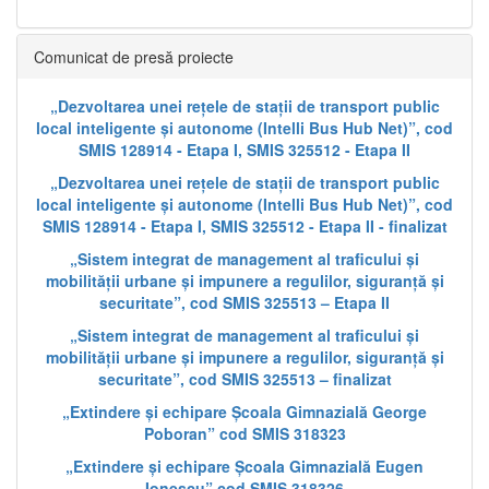
Comunicat de presă proiecte
„Dezvoltarea unei rețele de stații de transport public
local inteligente și autonome (Intelli Bus Hub Net)”, cod
SMIS 128914 - Etapa I, SMIS 325512 - Etapa II
„Dezvoltarea unei rețele de stații de transport public
local inteligente și autonome (Intelli Bus Hub Net)”, cod
SMIS 128914 - Etapa I, SMIS 325512 - Etapa II - finalizat
„Sistem integrat de management al traficului și
mobilității urbane și impunere a regulilor, siguranță și
securitate”, cod SMIS 325513 – Etapa II
„Sistem integrat de management al traficului și
mobilității urbane și impunere a regulilor, siguranță și
securitate”, cod SMIS 325513 – finalizat
„Extindere și echipare Școala Gimnazială George
Poboran” cod SMIS 318323
„Extindere și echipare Școala Gimnazială Eugen
Ionescu” cod SMIS 318326