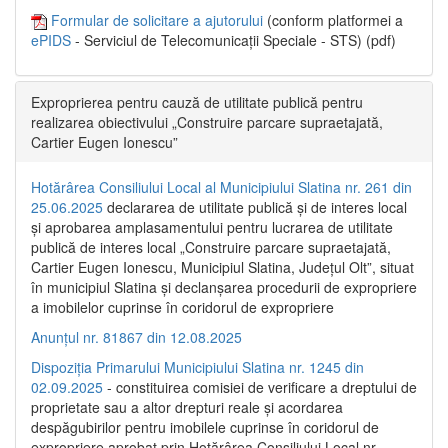
Formular de solicitare a ajutorului
(conform platformei a
ePIDS
- Serviciul de Telecomunicații Speciale - STS) (pdf)
Exproprierea pentru cauză de utilitate publică pentru
realizarea obiectivului „Construire parcare supraetajată,
Cartier Eugen Ionescu”
Hotărârea Consiliului Local al Municipiului Slatina nr. 261 din
25.06.2025
declararea de utilitate publică și de interes local
și aprobarea amplasamentului pentru lucrarea de utilitate
publică de interes local „Construire parcare supraetajată,
Cartier Eugen Ionescu, Municipiul Slatina, Județul Olt”, situat
în municipiul Slatina și declanșarea procedurii de expropriere
a imobilelor cuprinse în coridorul de expropriere
Anunțul nr. 81867 din 12.08.2025
Dispoziția Primarului Municipiului Slatina nr. 1245 din
02.09.2025
- constituirea comisiei de verificare a dreptului de
proprietate sau a altor drepturi reale și acordarea
despăgubirilor pentru imobilele cuprinse în coridorul de
expropriere aprobat prin Hotărârea Consiliului Local nr.