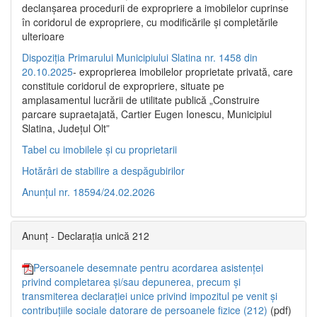
declanşarea procedurii de expropriere a imobilelor cuprinse
în coridorul de expropriere, cu modificările şi completările
ulterioare
Dispoziția Primarului Municipiului Slatina nr. 1458 din
20.10.2025
- exproprierea imobilelor proprietate privată, care
constituie coridorul de expropriere, situate pe
amplasamentul lucrării de utilitate publică „Construire
parcare supraetajată, Cartier Eugen Ionescu, Municipiul
Slatina, Județul Olt”
Tabel cu imobilele și cu proprietarii
Hotărâri de stabilire a despăgubirilor
Anunțul nr. 18594/24.02.2026
Anunț - Declarația unică 212
Persoanele desemnate pentru acordarea asistenței
privind completarea și/sau depunerea, precum și
transmiterea declarației unice privind impozitul pe venit și
contribuțiile sociale datorare de persoanele fizice (212)
(pdf)