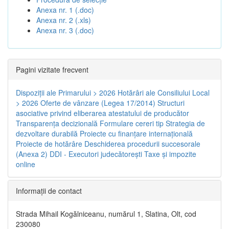
Anexa nr. 1 (.doc)
Anexa nr. 2 (.xls)
Anexa nr. 3 (.doc)
Pagini vizitate frecvent
Dispoziţii ale Primarului > 2026
Hotărâri ale Consiliului Local
> 2026
Oferte de vânzare (Legea 17/2014)
Structuri
asociative privind eliberarea atestatului de producător
Transparenţa decizională
Formulare cereri tip
Strategia de
dezvoltare durabilă
Proiecte cu finanţare internaţională
Proiecte de hotărâre
Deschiderea procedurii succesorale
(Anexa 2)
DDI - Executori judecătorești
Taxe şi impozite
online
Informaţii de contact
Strada Mihail Kogălniceanu, numărul 1, Slatina, Olt, cod
230080