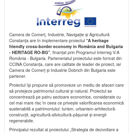
Camera de Comerț, Industrie, Navigație și Agricultură
Constanța are în implementare proiectul
“A heritage
friendly cross-border economy in România and Bulgaria
- HERITAGE RO-BG”
, finanțat prin Programul Interreg V-A
România - Bulgaria. Parteneriatul proiectului este format din
CCINA Constanța, care are calitate de leader de proiect, iar
Camera de Comerț și Industrie Dobrich din Bulgaria este
partener.
Proiectul își propune să promoveze un mediu de afaceri care
să protejeze patrimoniul cultural și natural. Proiectul se
concentrează pe patru sectoare economice, considerate cu
cel mai mare risc în ceea ce privește valorificarea economică
sustenabilă a patrimoniului: turism, urbanism-arhitectură-
construcții, agricultură-silvicultură-pășunat și energii
regenerabile.
Principalul rezultat al proiectului „Strategia de dezvoltare a