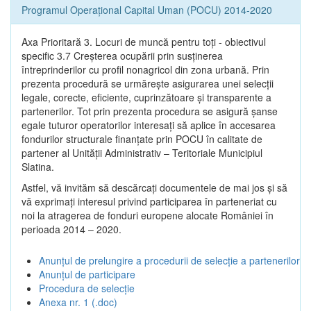
Programul Operațional Capital Uman (POCU) 2014-2020
Axa Prioritară 3. Locuri de muncă pentru toţi - obiectivul
specific 3.7 Creșterea ocupării prin susținerea
întreprinderilor cu profil nonagricol din zona urbană. Prin
prezenta procedură se urmăreşte asigurarea unei selecții
legale, corecte, eficiente, cuprinzătoare şi transparente a
partenerilor. Tot prin prezenta procedura se asigură şanse
egale tuturor operatorilor interesaţi să aplice în accesarea
fondurilor structurale finanţate prin POCU în calitate de
partener al Unității Administrativ – Teritoriale Municipiul
Slatina.
Astfel, vă invităm să descărcați documentele de mai jos și să
vă exprimați interesul privind participarea în parteneriat cu
noi la atragerea de fonduri europene alocate României în
perioada 2014 – 2020.
Anunțul de prelungire a procedurii de selecție a partenerilor
Anunțul de participare
Procedura de selecție
Anexa nr. 1 (.doc)