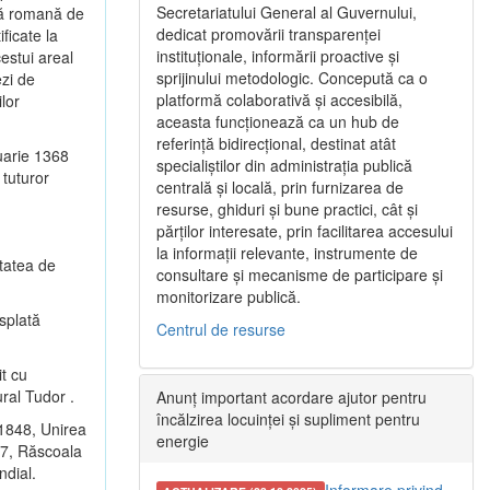
Secretariatului General al Guvernului,
ică romană de
dedicat promovării transparenței
ficate la
instituționale, informării proactive și
cestui areal
sprijinului metodologic. Concepută ca o
ezi de
platformă colaborativă și accesibilă,
lor
aceasta funcționează ca un hub de
referință bidirecțional, destinat atât
uarie 1368
specialiștilor din administrația publică
 tuturor
centrală și locală, prin furnizarea de
resurse, ghiduri și bune practici, cât și
părților interesate, prin facilitarea accesului
la informații relevante, instrumente de
etatea de
consultare și mecanisme de participare și
monitorizare publică.
ăsplată
Centrul de resurse
it cu
ural Tudor .
Anunț important acordare ajutor pentru
încălzirea locuinței și supliment pentru
 1848, Unirea
energie
77, Răscoala
ndial.