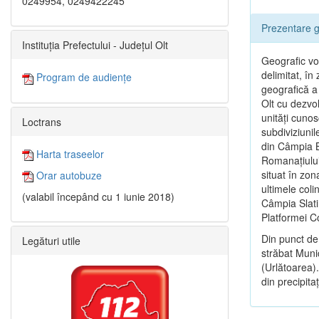
0249954, 0249422245
Prezentare g
Instituția Prefectului - Județul Olt
Geografic vor
delimitat, î
Program de audiențe
geografică a 
Olt cu dezvol
unităţi cunos
Loctrans
subdiviziunil
din Câmpia B
Harta traseelor
Romanaţiului
situat în zon
Orar autobuze
ultimele coli
(valabil începând cu 1 iunie 2018)
Câmpia Slatin
Platformei 
Din punct de
Legături utile
străbat Munic
(Urlătoarea).
din precipitaţi