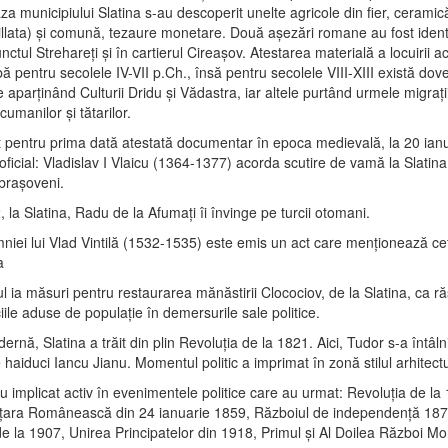
aza municipiului Slatina s-au descoperit unelte agricole din fier, ceram
gillata) şi comună, tezaure monetare. Două aşezări romane au fost identi
unctul Strehareţi şi în cartierul Cireaşov. Atestarea materială a locuirii a
ă pentru secolele IV-VII p.Ch., însă pentru secolele VIII-XIII există dov
e aparţinând Culturii Dridu şi Vădastra, iar altele purtând urmele migraţii
cumanilor şi tătarilor.
st pentru prima dată atestată documentar în epoca medievală, la 20 ian
 oficial: Vladislav I Vlaicu (1364-1377) acorda scutire de vamă la Slatina
 braşoveni.
, la Slatina, Radu de la Afumaţi îi învinge pe turcii otomani.
mniei lui Vlad Vintilă (1532-1535) este emis un act care menţionează c
a
l ia măsuri pentru restaurarea mănăstirii Clocociov, de la Slatina, ca r
iile aduse de populaţie în demersurile sale politice.
rnă, Slatina a trăit din plin Revoluţia de la 1821. Aici, Tudor s-a întâln
haiduci Iancu Jianu. Momentul politic a imprimat în zonă stilul arhitect
au implicat activ în evenimentele politice care au urmat: Revoluţia de la
 ţara Românească din 24 ianuarie 1859, Războiul de independenţă 18
e la 1907, Unirea Principatelor din 1918, Primul şi Al Doilea Război Mo