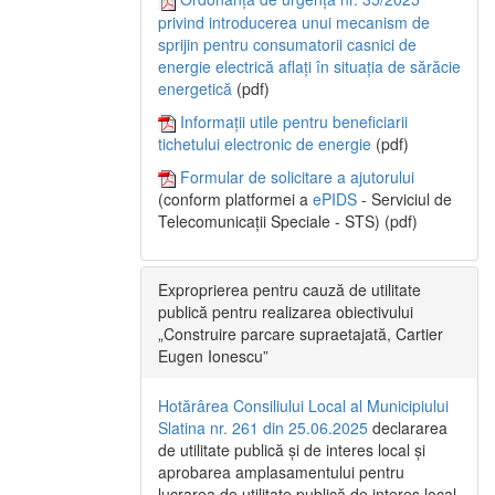
privind introducerea unui mecanism de
sprijin pentru consumatorii casnici de
energie electrică aflați în situația de sărăcie
energetică
(pdf)
Informații utile pentru beneficiarii
tichetului electronic de energie
(pdf)
Formular de solicitare a ajutorului
(conform platformei a
ePIDS
- Serviciul de
Telecomunicații Speciale - STS) (pdf)
Exproprierea pentru cauză de utilitate
publică pentru realizarea obiectivului
„Construire parcare supraetajată, Cartier
Eugen Ionescu”
Hotărârea Consiliului Local al Municipiului
Slatina nr. 261 din 25.06.2025
declararea
de utilitate publică și de interes local și
aprobarea amplasamentului pentru
lucrarea de utilitate publică de interes local