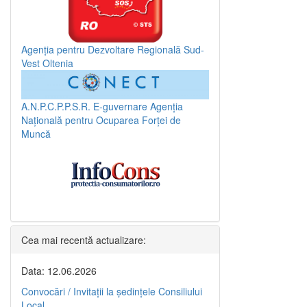
Agenția pentru Dezvoltare Regională Sud-
Vest Oltenia
A.N.P.C.P.P.S.R.
E-guvernare
Agenția
Națională pentru Ocuparea Forței de
Muncă
Cea mai recentă actualizare:
Data: 12.06.2026
Convocări / Invitaţii la şedinţele Consiliului
Local