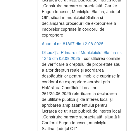
„Construire parcare supraetajată, Cartier
Eugen Ionescu, Municipiul Slatina, Județul
Olt”, situat în municipiul Slatina și
declanșarea procedurii de expropriere a
imobilelor cuprinse în coridorul de
expropriere
Anunțul nr. 81867 din 12.08.2025
Dispoziția Primarului Municipiului Slatina nr.
1245 din 02.09.2025
- constituirea comisiei
de verificare a dreptului de proprietate sau
a altor drepturi reale și acordarea
despăgubirilor pentru imobilele cuprinse în
coridorul de expropriere aprobat prin
Hotărârea Consiliului Local nr.
261/25.06.2025 referitoare la declararea
de utilitate publică și de interes local și
aprobarea amplasamentului pentru
lucrarea de utilitate publică de interes local
„Construire parcare supraetajată, situată în
Cartierul Eugen Ionescu, municipiul
Slatina, județul Olt”