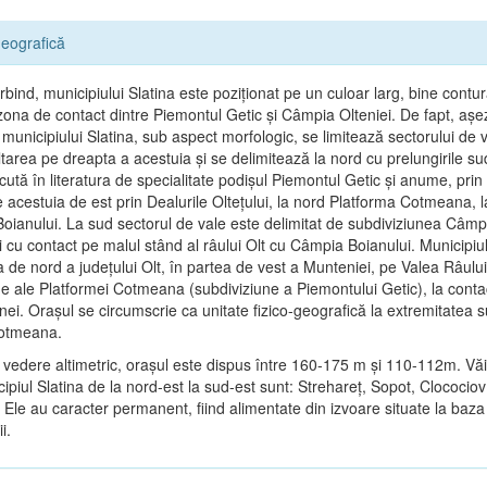
eografică
bind, municipiului Slatina este poziţionat pe un culoar larg, bine contur
n zona de contact dintre Piemontul Getic şi Câmpia Olteniei. De fapt, aş
municipiului Slatina, sub aspect morfologic, se limitează sectorului de v
tarea pe dreapta a acestuia şi se delimitează la nord cu prelungirile su
cută în literatura de specialitate podişul Piemontul Getic şi anume, prin
e acestuia de est prin Dealurile Olteţului, la nord Platforma Cotmeana, l
oianului. La sud sectorul de vale este delimitat de subdiviziunea Câmp
 cu contact pe malul stând al râului Olt cu Câmpia Boianului. Municipiul
a de nord a judeţului Olt, în partea de vest a Munteniei, pe Valea Râului
ne ale Platformei Cotmeana (subdiviziune a Piemontului Getic), la contac
ei. Oraşul se circumscrie ca unitate fizico-geografică la extremitatea 
Cotmeana.
 vedere altimetric, oraşul este dispus între 160-175 m şi 110-112m. Văi
ipiul Slatina de la nord-est la sud-est sunt: Strehareţ, Sopot, Clocociov
 Ele au caracter permanent, fiind alimentate din izvoare situate la baza 
i.