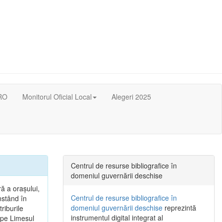
RO
Monitorul Oficial Local
Alegeri 2025
Centrul de resurse bibliografice în
domeniul guvernării deschise
ă a oraşului,
Centrul de resurse bibliografice în
nstând în
domeniul guvernării deschise
reprezintă
riburile
instrumentul digital integrat al
, pe Limesul