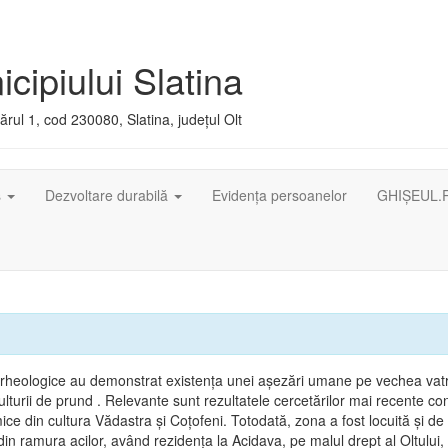
cipiului Slatina
rul 1, cod 230080, Slatina, județul Olt
ș
Dezvoltare durabilă
Evidența persoanelor
GHIȘEUL.
arheologice au demonstrat existenţa unei aşezări umane pe vechea vatr
lturii de prund . Relevante sunt rezultatele cercetărilor mai recente co
ice din cultura Vădastra şi Coţofeni. Totodată, zona a fost locuită şi de t
in ramura acilor, având rezidenţa la Acidava, pe malul drept al Oltului