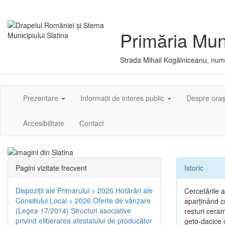
Primăria Muni
Strada Mihail Kogălniceanu, numă
Prezentare
Informații de interes public
Despre ora
Accesibilitate
Contact
Pagini vizitate frecvent
Istoric
Dispoziţii ale Primarului > 2026
Hotărâri ale
Cercetările 
Consiliului Local > 2026
Oferte de vânzare
aparţinând cu
(Legea 17/2014)
Structuri asociative
resturi ceram
privind eliberarea atestatului de producător
geto-dacice d