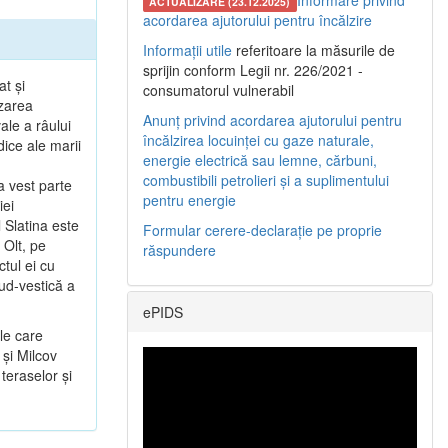
Informare privind
ACTUALIZARE (23.12.2025)
acordarea ajutorului pentru încălzire
Informații utile
referitoare la măsurile de
sprijin conform Legii nr. 226/2021 -
at şi
consumatorul vulnerabil
ezarea
Anunț privind acordarea ajutorului pentru
ale a râului
încălzirea locuinței cu gaze naturale,
dice ale marii
energie electrică sau lemne, cărbuni,
combustibili petrolieri și a suplimentului
a vest parte
pentru energie
iei
 Slatina este
Formular cerere-declarație pe proprie
 Olt, pe
răspundere
tul ei cu
sud-vestică a
ePIDS
le care
 şi Milcov
teraselor şi