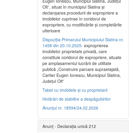
Eugen Ionescu, Muncipiul Slatina, Judeţul
Olt”, situat în municipiul Slatina şi
declanşarea procedurii de expropriere a
imobilelor cuprinse în coridorul de
expropriere, cu modificările şi completările
ulterioare
Dispoziția Primarului Municipiului Slatina nr.
1458 din 20.10.2025
- exproprierea
imobilelor proprietate privată, care
constituie coridorul de expropriere, situate
pe amplasamentul lucrării de utilitate
publică „Construire parcare supraetajată,
Cartier Eugen Ionescu, Municipiul Slatina,
Județul Olt”
Tabel cu imobilele și cu proprietarii
Hotărâri de stabilire a despăgubirilor
Anunțul nr. 18594/24.02.2026
Anunț - Declarația unică 212