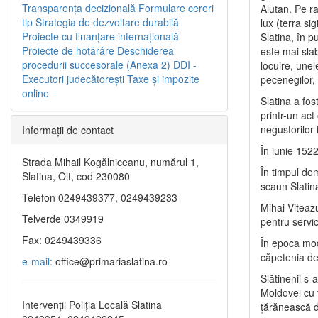
Transparenţa decizională
Formulare cereri
Alutan. Pe r
tip
Strategia de dezvoltare durabilă
lux (terra si
Proiecte cu finanţare internaţională
Slatina, în p
Proiecte de hotărâre
Deschiderea
este mai slab
procedurii succesorale (Anexa 2)
DDI -
locuire, unel
Executori judecătorești
Taxe şi impozite
pecenegilor, 
online
Slatina a fo
printr-un act
negustorilor
Informaţii de contact
În iunie 1522
Strada Mihail Kogălniceanu, numărul 1,
În timpul do
Slatina, Olt, cod 230080
scaun Slatin
Telefon 0249439377, 0249439233
Mihai Viteazu
Telverde 0349919
pentru servic
Fax: 0249439336
În epoca mode
căpetenia de 
e-mail:
office@primariaslatina.ro
Slătinenii s-
Moldovei cu
Intervenții Poliția Locală Slatina
ţărănească d