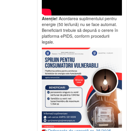
Atenție!
Acordarea suplimentului pentru
energie (50 lei/lună) nu se face automat.
Beneficiarii trebuie să depună o cerere în
platforma ePIDS, conform procedurii
legale.
Ordonanța de urgență nr. 35/2025