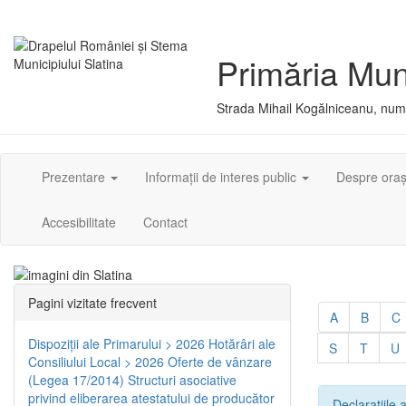
Primăria Muni
Strada Mihail Kogălniceanu, numă
Prezentare
Informații de interes public
Despre ora
Accesibilitate
Contact
Pagini vizitate frecvent
A
B
C
Dispoziţii ale Primarului > 2026
Hotărâri ale
S
T
U
Consiliului Local > 2026
Oferte de vânzare
(Legea 17/2014)
Structuri asociative
privind eliberarea atestatului de producător
Declarațiile a