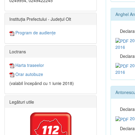
0249954, 0249422245
Anghel A
Instituția Prefectului - Județul Olt
Declara
Program de audiențe
20
2016
Loctrans
Declaraţ
Harta traseelor
20
2016
Orar autobuze
(valabil începând cu 1 iunie 2018)
Antonescu
Legături utile
Declara
20
Declaraţ