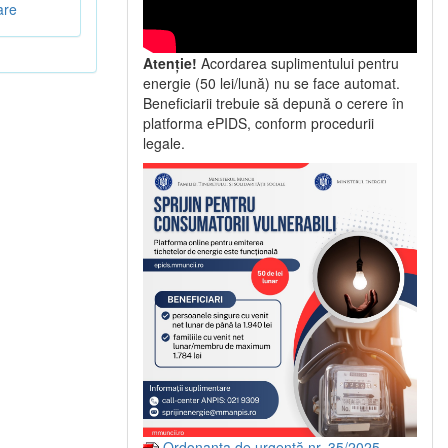
are
Atenție!
Acordarea suplimentului pentru
energie (50 lei/lună) nu se face automat.
Beneficiarii trebuie să depună o cerere în
platforma ePIDS, conform procedurii
legale.
Ordonanța de urgență nr. 35/2025