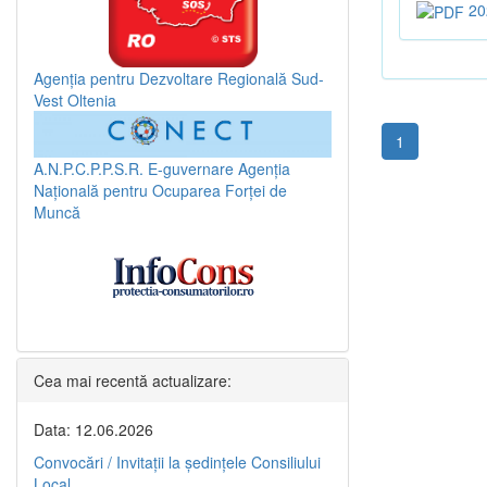
20
Agenția pentru Dezvoltare Regională Sud-
Vest Oltenia
1
A.N.P.C.P.P.S.R.
E-guvernare
Agenția
Națională pentru Ocuparea Forței de
Muncă
Cea mai recentă actualizare:
Data: 12.06.2026
Convocări / Invitaţii la şedinţele Consiliului
Local