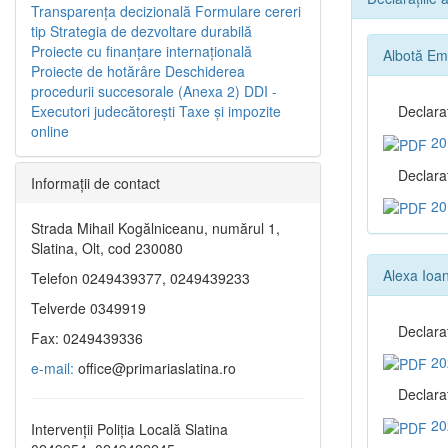
Transparenţa decizională
Formulare cereri
tip
Strategia de dezvoltare durabilă
Proiecte cu finanţare internaţională
Albotă Emi
Proiecte de hotărâre
Deschiderea
procedurii succesorale (Anexa 2)
DDI -
Executori judecătorești
Taxe şi impozite
Declara
online
20
Declaraţ
Informaţii de contact
20
Strada Mihail Kogălniceanu, numărul 1,
Slatina, Olt, cod 230080
Alexa Ioa
Telefon 0249439377, 0249439233
Telverde 0349919
Declara
Fax: 0249439336
20
e-mail:
office@primariaslatina.ro
Declaraţ
20
Intervenții Poliția Locală Slatina