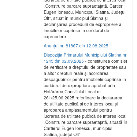
„Construire parcare supraetajată, Cartier
Eugen Ionescu, Municipiul Slatina, Județul
Olt”, situat în municipiul Slatina și
declanșarea procedurii de expropriere a
imobilelor cuprinse în coridorul de
expropriere
Anunțul nr. 81867 din 12.08.2025
Dispoziția Primarului Municipiului Slatina nr.
1245 din 02.09.2025
- constituirea comisiei
de verificare a dreptului de proprietate sau
a altor drepturi reale și acordarea
despăgubirilor pentru imobilele cuprinse în
coridorul de expropriere aprobat prin
Hotărârea Consiliului Local nr.
261/25.06.2025 referitoare la declararea
de utilitate publică și de interes local și
aprobarea amplasamentului pentru
lucrarea de utilitate publică de interes local
„Construire parcare supraetajată, situată în
Cartierul Eugen Ionescu, municipiul
Slatina, județul Olt”