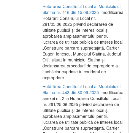
Hotărârea Consiliului Local al Municipiului
Slatina nr. 416 din 15.09.2025
- modificarea
Hotărârii Consiliului Local nr.
261/25.06.2025 privind declararea de
utilitate publică și de interes local și
aprobarea amplasamentului pentru
lucrarea de utilitate publică de interes local
„Construire parcare supraetajată, Cartier
Eugen Ionescu, Muncipiul Slatina, Județul
Olt”, situat în municipiul Slatina și
declanșarea procedurii de expropriere a
imobilelor cuprinse în coridorul de
expropriere
Hotărârea Consiliului Local al Municipiului
Slatina nr. 443 din 30.09.2025
- modificarea
anexei nr. 2 la Hotărârea Consiliului Local
nr. 261/25.06.2025 privind declararea de
utilitate publică şi de interes local şi
aprobarea amplasamentului pentru
lucrarea de utilitate publică de interes local
„Construire parcare supraetajată, Cartier