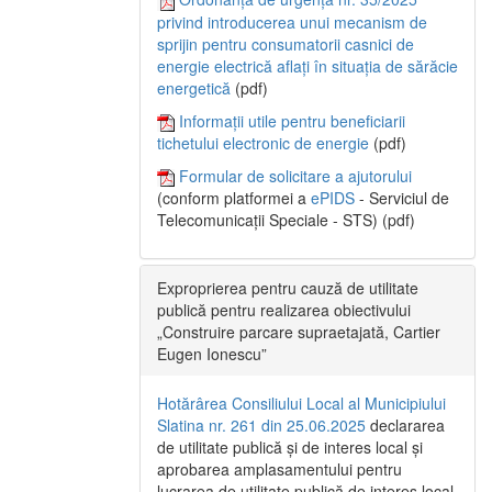
privind introducerea unui mecanism de
sprijin pentru consumatorii casnici de
energie electrică aflați în situația de sărăcie
energetică
(pdf)
Informații utile pentru beneficiarii
tichetului electronic de energie
(pdf)
Formular de solicitare a ajutorului
(conform platformei a
ePIDS
- Serviciul de
Telecomunicații Speciale - STS) (pdf)
Exproprierea pentru cauză de utilitate
publică pentru realizarea obiectivului
„Construire parcare supraetajată, Cartier
Eugen Ionescu”
Hotărârea Consiliului Local al Municipiului
Slatina nr. 261 din 25.06.2025
declararea
de utilitate publică și de interes local și
aprobarea amplasamentului pentru
lucrarea de utilitate publică de interes local