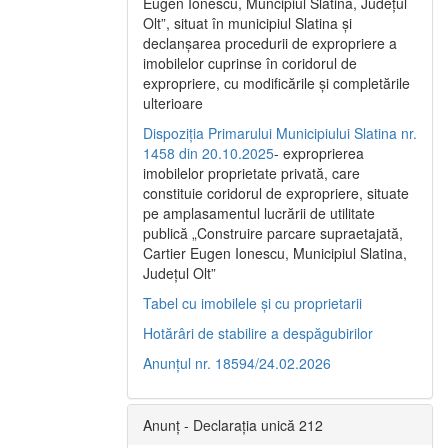
Eugen Ionescu, Muncipiul Slatina, Judeţul
Olt”, situat în municipiul Slatina şi
declanşarea procedurii de expropriere a
imobilelor cuprinse în coridorul de
expropriere, cu modificările şi completările
ulterioare
Dispoziția Primarului Municipiului Slatina nr.
1458 din 20.10.2025
- exproprierea
imobilelor proprietate privată, care
constituie coridorul de expropriere, situate
pe amplasamentul lucrării de utilitate
publică „Construire parcare supraetajată,
Cartier Eugen Ionescu, Municipiul Slatina,
Județul Olt”
Tabel cu imobilele și cu proprietarii
Hotărâri de stabilire a despăgubirilor
Anunțul nr. 18594/24.02.2026
Anunț - Declarația unică 212