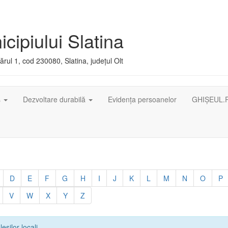
cipiului Slatina
rul 1, cod 230080, Slatina, județul Olt
ș
Dezvoltare durabilă
Evidența persoanelor
GHIȘEUL.
D
E
F
G
H
I
J
K
L
M
N
O
P
V
W
X
Y
Z
leșilor locali