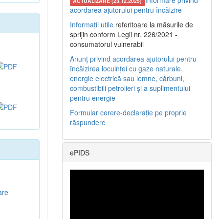
Informare privind
ACTUALIZARE (23.12.2025)
acordarea ajutorului pentru încălzire
Informații utile
referitoare la măsurile de
sprijin conform Legii nr. 226/2021 -
consumatorul vulnerabil
Anunț privind acordarea ajutorului pentru
încălzirea locuinței cu gaze naturale,
energie electrică sau lemne, cărbuni,
combustibili petrolieri și a suplimentului
pentru energie
Formular cerere-declarație pe proprie
răspundere
ePIDS
are