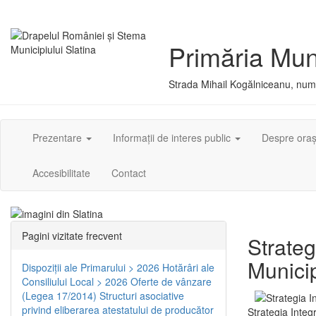
Primăria Muni
Strada Mihail Kogălniceanu, numă
Prezentare
Informații de interes public
Despre ora
Accesibilitate
Contact
Pagini vizitate frecvent
Strateg
Municip
Dispoziţii ale Primarului > 2026
Hotărâri ale
Consiliului Local > 2026
Oferte de vânzare
(Legea 17/2014)
Structuri asociative
privind eliberarea atestatului de producător
Strategia Integ