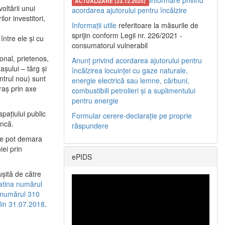
Informare privind
ACTUALIZARE (23.12.2025)
oltării unui
acordarea ajutorului pentru încălzire
or investitori,
Informații utile
referitoare la măsurile de
sprijin conform Legii nr. 226/2021 -
între ele şi cu
consumatorul vulnerabil
etonal, prietenos,
Anunț privind acordarea ajutorului pentru
şului – târg şi
încălzirea locuinței cu gaze naturale,
entrul nou) sunt
energie electrică sau lemne, cărbuni,
raş prin axe
combustibili petrolieri și a suplimentului
pentru energie
spaţiului public
Formular cerere-declarație pe proprie
uncă.
răspundere
 se pot demara
iei prin
ePIDS
uşită de către
latina numărul
a numărul 310
 din 31.07.2018
.