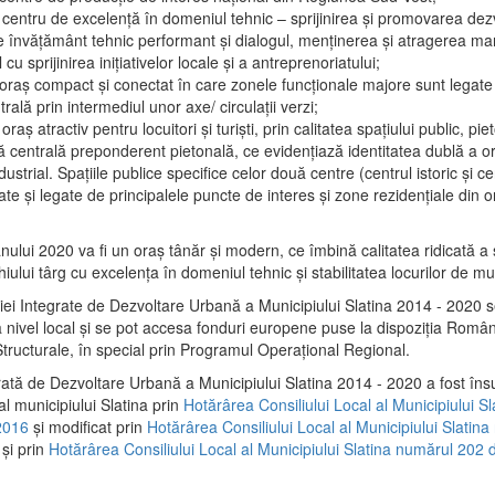
 centru de excelenţă în domeniul tehnic – sprijinirea şi promovarea dezv
 învăţământ tehnic performant şi dialogul, menţinerea şi atragerea maril
 cu sprijinirea iniţiativelor locale şi a antreprenoriatului;
 oraş compact şi conectat în care zonele funcţionale majore sunt legate 
rală prin intermediul unor axe/ circulații verzi;
oraş atractiv pentru locuitori şi turişti, prin calitatea spaţiului public, pi
 centrală preponderent pietonală, ce evidenţiază identitatea dublă a ora
dustrial. Spaţiile publice specifice celor două centre (centrul istoric şi c
te şi legate de principalele puncte de interes şi zone rezidenţiale din o
.
anului 2020 va fi un oraş tânăr şi modern, ce îmbină calitatea ridicată a 
hiului târg cu excelenţa în domeniul tehnic şi stabilitatea locurilor de m
iei Integrate de Dezvoltare Urbană a Municipiului Slatina 2014 - 2020
a nivel local şi se pot accesa fonduri europene puse la dispoziţia Român
tructurale, în special prin Programul Operațional Regional.
rată de Dezvoltare Urbană a Municipiului Slatina 2014 - 2020 a fost îns
al municipiului Slatina prin
Hotărârea Consiliului Local al Municipiului S
2016
și modificat prin
Hotărârea Consiliului Local al Municipiului Slatin
și prin
Hotărârea Consiliului Local al Municipiului Slatina numărul 202