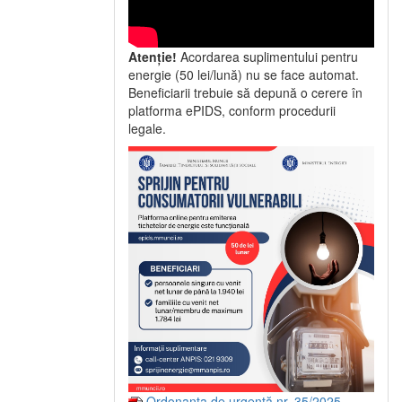
Atenție!
Acordarea suplimentului pentru
energie (50 lei/lună) nu se face automat.
Beneficiarii trebuie să depună o cerere în
platforma ePIDS, conform procedurii
legale.
Ordonanța de urgență nr. 35/2025