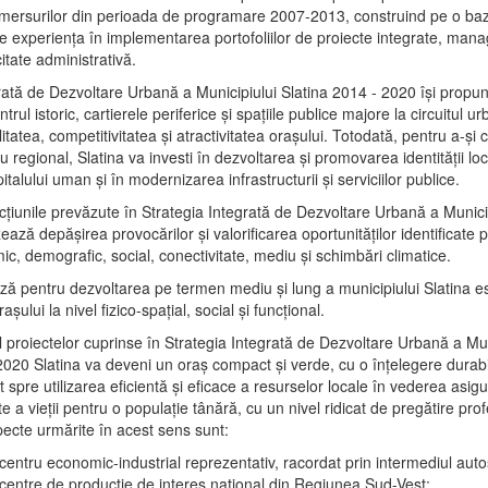
mersurilor din perioada de programare 2007-2013, construind pe o baz
e experienţa în implementarea portofoliilor de proiecte integrate, ma
itate administrativă.
rată de Dezvoltare Urbană a Municipiului Slatina 2014 - 2020 își propu
rul istoric, cartierele periferice şi spaţiile publice majore la circuitul 
litatea, competitivitatea şi atractivitatea oraşului. Totodată, pentru a-şi 
u regional, Slatina va investi în dezvoltarea şi promovarea identităţii loc
talului uman şi în modernizarea infrastructurii şi serviciilor publice.
acţiunile prevăzute în Strategia Integrată de Dezvoltare Urbană a Municip
ază depășirea provocărilor şi valorificarea oportunităţilor identificate p
ic, demografic, social, conectivitate, mediu şi schimbări climatice.
ază pentru dezvoltarea pe termen mediu şi lung a municipiului Slatina e
şului la nivel fizico-spaţial, social şi funcţional.
l proiectelor cuprinse în Strategia Integrată de Dezvoltare Urbană a Mun
2020 Slatina va deveni un oraş compact şi verde, cu o înţelegere durabil
 spre utilizarea eficientă şi eficace a resurselor locale în vederea asigur
ate a vieţii pentru o populaţie tânără, cu un nivel ridicat de pregătire pro
pecte urmărite în acest sens sunt:
 centru economic-industrial reprezentativ, racordat prin intermediul autos
 centre de producţie de interes naţional din Regiunea Sud-Vest;