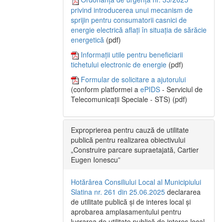
privind introducerea unui mecanism de
sprijin pentru consumatorii casnici de
energie electrică aflați în situația de sărăcie
energetică
(pdf)
Informații utile pentru beneficiarii
tichetului electronic de energie
(pdf)
Formular de solicitare a ajutorului
(conform platformei a
ePIDS
- Serviciul de
Telecomunicații Speciale - STS) (pdf)
Exproprierea pentru cauză de utilitate
publică pentru realizarea obiectivului
„Construire parcare supraetajată, Cartier
Eugen Ionescu”
Hotărârea Consiliului Local al Municipiului
Slatina nr. 261 din 25.06.2025
declararea
de utilitate publică și de interes local și
aprobarea amplasamentului pentru
lucrarea de utilitate publică de interes local