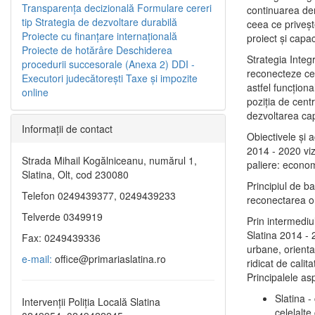
Transparenţa decizională
Formulare cereri
continuarea de
tip
Strategia de dezvoltare durabilă
ceea ce priveşt
Proiecte cu finanţare internaţională
proiect și capac
Proiecte de hotărâre
Deschiderea
Strategia Integ
procedurii succesorale (Anexa 2)
DDI -
reconecteze cent
Executori judecătorești
Taxe şi impozite
astfel funcţiona
online
poziţia de centr
dezvoltarea capi
Informaţii de contact
Obiectivele şi 
2014 - 2020 vize
Strada Mihail Kogălniceanu, numărul 1,
paliere: econom
Slatina, Olt, cod 230080
Principiul de b
Telefon 0249439377, 0249439233
reconectarea ora
Telverde 0349919
Prin intermediu
Slatina 2014 - 
Fax: 0249439336
urbane, orientat
e-mail:
office@primariaslatina.ro
ridicat de calit
Principalele as
Slatina -
Intervenții Poliția Locală Slatina
celelalte