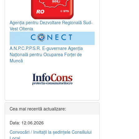
Agenția pentru Dezvoltare Regională Sud-
Vest Oltenia
A.N.P.C.P.P.S.R.
E-guvernare
Agenția
Națională pentru Ocuparea Forței de
Muncă
Cea mai recentă actualizare:
Data: 12.06.2026
Convocări / Invitaţii la şedinţele Consiliului
Local