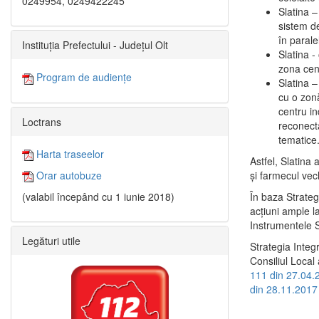
0249954, 0249422245
Slatina –
sistem de
în paralel
Instituția Prefectului - Județul Olt
Slatina -
zona cent
Program de audiențe
Slatina – 
cu o zonă
centru in
Loctrans
reconecta
tematice
Harta traseelor
Astfel, Slatina 
şi farmecul vec
Orar autobuze
În baza Strateg
(valabil începând cu 1 iunie 2018)
acţiuni ample l
Instrumentele S
Legături utile
Strategia Integ
Consiliul Local 
111 din 27.04.
din 28.11.2017