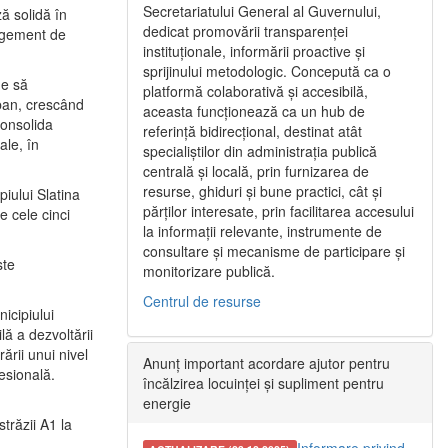
Secretariatului General al Guvernului,
ă solidă în
dedicat promovării transparenței
nagement de
instituționale, informării proactive și
sprijinului metodologic. Concepută ca o
ne să
platformă colaborativă și accesibilă,
urban, crescând
aceasta funcționează ca un hub de
consolida
referință bidirecțional, destinat atât
ale, în
specialiștilor din administrația publică
centrală și locală, prin furnizarea de
resurse, ghiduri și bune practici, cât și
iului Slatina
părților interesate, prin facilitarea accesului
e cele cinci
la informații relevante, instrumente de
consultare și mecanisme de participare și
ste
monitorizare publică.
Centrul de resurse
icipiului
ă a dezvoltării
ării unui nivel
Anunț important acordare ajutor pentru
fesională.
încălzirea locuinței și supliment pentru
energie
trăzii A1 la