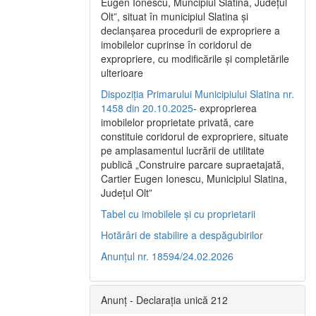
Eugen Ionescu, Muncipiul Slatina, Judeţul
Olt”, situat în municipiul Slatina şi
declanşarea procedurii de expropriere a
imobilelor cuprinse în coridorul de
expropriere, cu modificările şi completările
ulterioare
Dispoziția Primarului Municipiului Slatina nr.
1458 din 20.10.2025
- exproprierea
imobilelor proprietate privată, care
constituie coridorul de expropriere, situate
pe amplasamentul lucrării de utilitate
publică „Construire parcare supraetajată,
Cartier Eugen Ionescu, Municipiul Slatina,
Județul Olt”
Tabel cu imobilele și cu proprietarii
Hotărâri de stabilire a despăgubirilor
Anunțul nr. 18594/24.02.2026
Anunț - Declarația unică 212