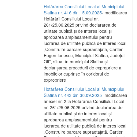
Hotărârea Consiliului Local al Municipiului
Slatina nr. 416 din 15.09.2025
- modificarea
Hotărârii Consiliului Local nr.
261/25.06.2025 privind declararea de
utilitate publică și de interes local și
aprobarea amplasamentului pentru
lucrarea de utilitate publică de interes local
„Construire parcare supraetajată, Cartier
Eugen Ionescu, Muncipiul Slatina, Județul
Olt”, situat în municipiul Slatina și
declanșarea procedurii de expropriere a
imobilelor cuprinse în coridorul de
expropriere
Hotărârea Consiliului Local al Municipiului
Slatina nr. 443 din 30.09.2025
- modificarea
anexei nr. 2 la Hotărârea Consiliului Local
nr. 261/25.06.2025 privind declararea de
utilitate publică şi de interes local şi
aprobarea amplasamentului pentru
lucrarea de utilitate publică de interes local
„Construire parcare supraetajată, Cartier