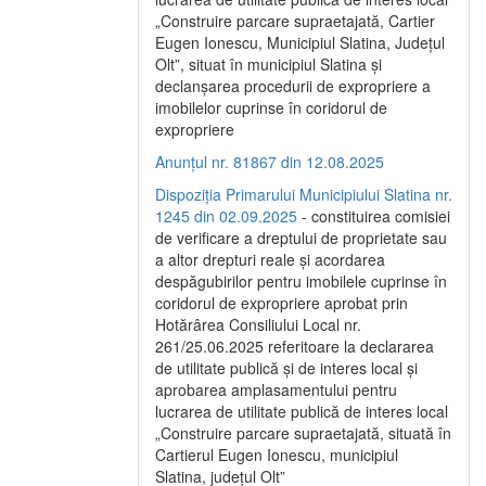
„Construire parcare supraetajată, Cartier
Eugen Ionescu, Municipiul Slatina, Județul
Olt”, situat în municipiul Slatina și
declanșarea procedurii de expropriere a
imobilelor cuprinse în coridorul de
expropriere
Anunțul nr. 81867 din 12.08.2025
Dispoziția Primarului Municipiului Slatina nr.
1245 din 02.09.2025
- constituirea comisiei
de verificare a dreptului de proprietate sau
a altor drepturi reale și acordarea
despăgubirilor pentru imobilele cuprinse în
coridorul de expropriere aprobat prin
Hotărârea Consiliului Local nr.
261/25.06.2025 referitoare la declararea
de utilitate publică și de interes local și
aprobarea amplasamentului pentru
lucrarea de utilitate publică de interes local
„Construire parcare supraetajată, situată în
Cartierul Eugen Ionescu, municipiul
Slatina, județul Olt”