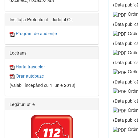
0249954, 0249422245
(Data publică
Ordin
Instituția Prefectului - Județul Olt
(Data publică
Ordin
Program de audiențe
(Data publică
Ordin
Loctrans
(Data publică
Harta traseelor
Ordin
Orar autobuze
(Data publică
(valabil începând cu 1 iunie 2018)
Ordin
(Data publică
Legături utile
Ordin
(Data publică
Ordin