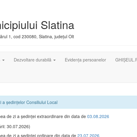
cipiului Slatina
rul 1, cod 230080, Slatina, județul Olt
ș
Dezvoltare durabilă
Evidența persoanelor
GHIȘEUL.
 a ședințelor Consiliului Local
ea de zi a şedinţei extraordinare din data de
03.08.2026
rii: 30.07.2026)
ea de zi a şedinţei ordinare din data de
23.07.2026