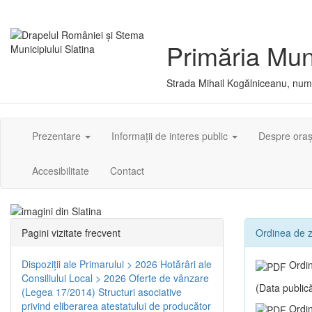
Primăria Muni
Strada Mihail Kogălniceanu, numă
Prezentare
Informații de interes public
Despre ora
Accesibilitate
Contact
Pagini vizitate frecvent
Ordinea de zi
Dispoziţii ale Primarului > 2026
Hotărâri ale
Ordin
Consiliului Local > 2026
Oferte de vânzare
(Data publică
(Legea 17/2014)
Structuri asociative
privind eliberarea atestatului de producător
Ordin