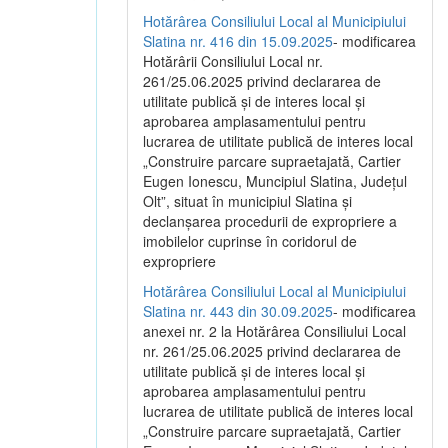
Hotărârea Consiliului Local al Municipiului
Slatina nr. 416 din 15.09.2025
- modificarea
Hotărârii Consiliului Local nr.
261/25.06.2025 privind declararea de
utilitate publică și de interes local și
aprobarea amplasamentului pentru
lucrarea de utilitate publică de interes local
„Construire parcare supraetajată, Cartier
Eugen Ionescu, Muncipiul Slatina, Județul
Olt”, situat în municipiul Slatina și
declanșarea procedurii de expropriere a
imobilelor cuprinse în coridorul de
expropriere
Hotărârea Consiliului Local al Municipiului
Slatina nr. 443 din 30.09.2025
- modificarea
anexei nr. 2 la Hotărârea Consiliului Local
nr. 261/25.06.2025 privind declararea de
utilitate publică şi de interes local şi
aprobarea amplasamentului pentru
lucrarea de utilitate publică de interes local
„Construire parcare supraetajată, Cartier