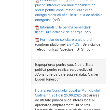
privind introducerea unui mecanism de
sprijin pentru consumatorii casnici de
energie electrică aflați în situația de sărăcie
energetică
(pdf)
Informații utile pentru beneficiarii
tichetului electronic de energie
(pdf)
Formular de solicitare a ajutorului
(conform platformei a
ePIDS
- Serviciul de
Telecomunicații Speciale - STS) (pdf)
Exproprierea pentru cauză de utilitate
publică pentru realizarea obiectivului
„Construire parcare supraetajată, Cartier
Eugen Ionescu”
Hotărârea Consiliului Local al Municipiului
Slatina nr. 261 din 25.06.2025
declararea
de utilitate publică și de interes local și
aprobarea amplasamentului pentru
lucrarea de utilitate publică de interes local