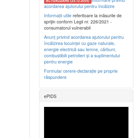
Informare privind
ACTUALIZARE (23.12.2025)
acordarea ajutorului pentru încălzire
Informații utile
referitoare la măsurile de
sprijin conform Legii nr. 226/2021 -
consumatorul vulnerabil
Anunț privind acordarea ajutorului pentru
încălzirea locuinței cu gaze naturale,
energie electrică sau lemne, cărbuni,
combustibili petrolieri și a suplimentului
pentru energie
Formular cerere-declarație pe proprie
răspundere
ePIDS