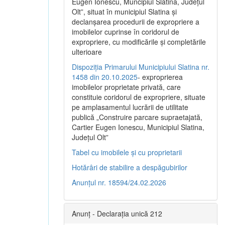
Eugen Ionescu, Muncipiul Slatina, Judeţul
Olt”, situat în municipiul Slatina şi
declanşarea procedurii de expropriere a
imobilelor cuprinse în coridorul de
expropriere, cu modificările şi completările
ulterioare
Dispoziția Primarului Municipiului Slatina nr.
1458 din 20.10.2025
- exproprierea
imobilelor proprietate privată, care
constituie coridorul de expropriere, situate
pe amplasamentul lucrării de utilitate
publică „Construire parcare supraetajată,
Cartier Eugen Ionescu, Municipiul Slatina,
Județul Olt”
Tabel cu imobilele și cu proprietarii
Hotărâri de stabilire a despăgubirilor
Anunțul nr. 18594/24.02.2026
Anunț - Declarația unică 212