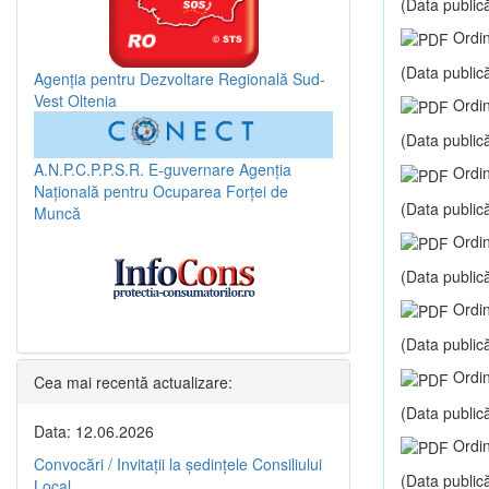
(Data publică
Ordin
(Data publică
Agenția pentru Dezvoltare Regională Sud-
Vest Oltenia
Ordin
(Data publică
A.N.P.C.P.P.S.R.
E-guvernare
Agenția
Ordin
Națională pentru Ocuparea Forței de
(Data publică
Muncă
Ordin
(Data publică
Ordin
(Data publică
Ordin
Cea mai recentă actualizare:
(Data publică
Data: 12.06.2026
Ordin
Convocări / Invitaţii la şedinţele Consiliului
(Data publică
Local