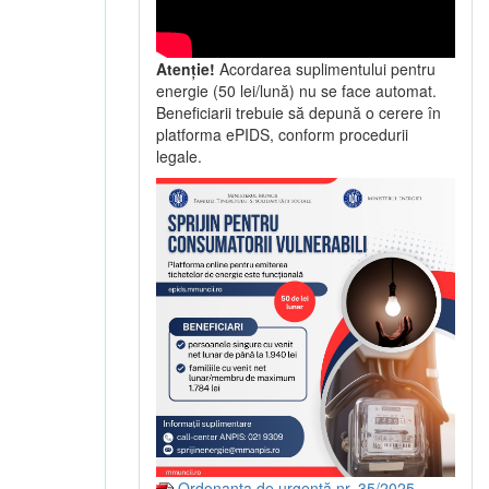
Atenție!
Acordarea suplimentului pentru
energie (50 lei/lună) nu se face automat.
Beneficiarii trebuie să depună o cerere în
platforma ePIDS, conform procedurii
legale.
Ordonanța de urgență nr. 35/2025