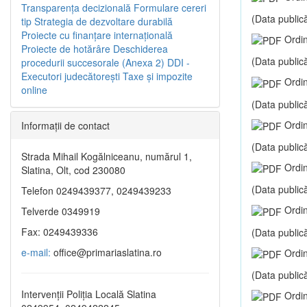
Transparenţa decizională
Formulare cereri
(Data publică
tip
Strategia de dezvoltare durabilă
Proiecte cu finanţare internaţională
Ordin
Proiecte de hotărâre
Deschiderea
(Data publică
procedurii succesorale (Anexa 2)
DDI -
Executori judecătorești
Taxe şi impozite
Ordin
online
(Data publică
Ordin
Informaţii de contact
(Data publică
Strada Mihail Kogălniceanu, numărul 1,
Ordin
Slatina, Olt, cod 230080
(Data publică
Telefon 0249439377, 0249439233
Ordin
Telverde 0349919
Fax: 0249439336
(Data publică
e-mail:
office@primariaslatina.ro
Ordin
(Data publică
Intervenții Poliția Locală Slatina
Ordin