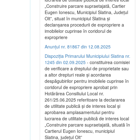
„Construire parcare supraetajată, Cartier
Eugen Ionescu, Municipiul Slatina, Județul
Olt”, situat în municipiul Slatina și
declanșarea procedurii de expropriere a
imobilelor cuprinse în coridorul de
expropriere
Anunțul nr. 81867 din 12.08.2025
Dispoziția Primarului Municipiului Slatina nr.
1245 din 02.09.2025
- constituirea comisiei
de verificare a dreptului de proprietate sau
a altor drepturi reale și acordarea
despăgubirilor pentru imobilele cuprinse în
coridorul de expropriere aprobat prin
Hotărârea Consiliului Local nr.
261/25.06.2025 referitoare la declararea
de utilitate publică și de interes local și
aprobarea amplasamentului pentru
lucrarea de utilitate publică de interes local
„Construire parcare supraetajată, situată în
Cartierul Eugen Ionescu, municipiul
Slatina, județul Olt”