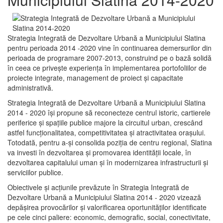
Strategia Integrată de Dezvoltare Urbană a Municipiului Slatina
pentru perioada 2014 -2020 vine în continuarea demersurilor din
perioada de programare 2007-2013, construind pe o bază solidă
în ceea ce priveşte experienţa în implementarea portofoliilor de
proiecte integrate, management de proiect și capacitate
administrativă.
Strategia Integrată de Dezvoltare Urbană a Municipiului Slatina
2014 - 2020 își propune să reconecteze centrul istoric, cartierele
periferice şi spaţiile publice majore la circuitul urban, crescând
astfel funcţionalitatea, competitivitatea şi atractivitatea oraşului.
Totodată, pentru a-şi consolida poziţia de centru regional, Slatina
va investi în dezvoltarea şi promovarea identităţii locale, în
dezvoltarea capitalului uman şi în modernizarea infrastructurii şi
serviciilor publice.
Obiectivele şi acţiunile prevăzute în Strategia Integrată de
Dezvoltare Urbană a Municipiului Slatina 2014 - 2020 vizează
depășirea provocărilor şi valorificarea oportunităţilor identificate
pe cele cinci paliere: economic, demografic, social, conectivitate,