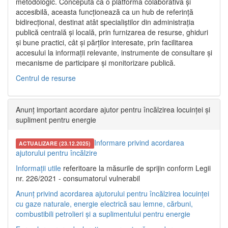
metodologic. Concepută ca o platformă colaborativă și
accesibilă, aceasta funcționează ca un hub de referință
bidirecțional, destinat atât specialiștilor din administrația
publică centrală și locală, prin furnizarea de resurse, ghiduri
și bune practici, cât și părților interesate, prin facilitarea
accesului la informații relevante, instrumente de consultare și
mecanisme de participare și monitorizare publică.
Centrul de resurse
Anunț important acordare ajutor pentru încălzirea locuinței și
supliment pentru energie
Informare privind acordarea
ACTUALIZARE (23.12.2025)
ajutorului pentru încălzire
Informații utile
referitoare la măsurile de sprijin conform Legii
nr. 226/2021 - consumatorul vulnerabil
Anunț privind acordarea ajutorului pentru încălzirea locuinței
cu gaze naturale, energie electrică sau lemne, cărbuni,
combustibili petrolieri și a suplimentului pentru energie