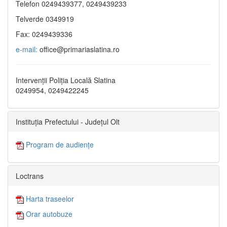
Telefon 0249439377, 0249439233
Telverde 0349919
Fax: 0249439336
e-mail:
office@primariaslatina.ro
Intervenții Poliția Locală Slatina
0249954, 0249422245
Instituția Prefectului - Județul Olt
Program de audiențe
Loctrans
Harta traseelor
Orar autobuze