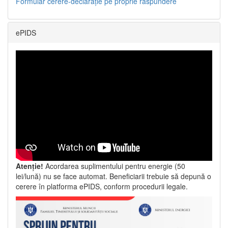
Formular cerere-declarație pe proprie răspundere
ePIDS
Atenție!
Acordarea suplimentului pentru energie (50
lei/lună) nu se face automat. Beneficiarii trebuie să depună o
cerere în platforma ePIDS, conform procedurii legale.