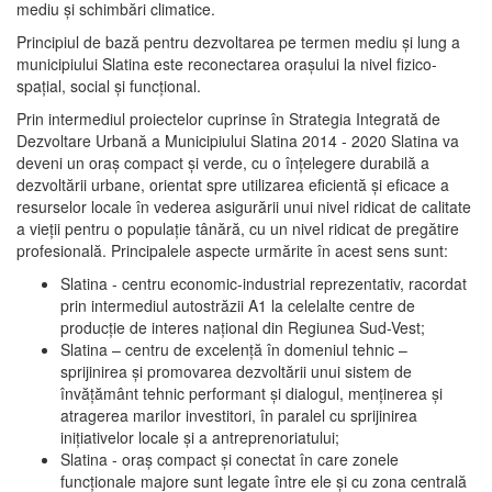
mediu şi schimbări climatice.
Principiul de bază pentru dezvoltarea pe termen mediu şi lung a
municipiului Slatina este reconectarea oraşului la nivel fizico-
spaţial, social şi funcţional.
Prin intermediul proiectelor cuprinse în Strategia Integrată de
Dezvoltare Urbană a Municipiului Slatina 2014 - 2020 Slatina va
deveni un oraş compact şi verde, cu o înţelegere durabilă a
dezvoltării urbane, orientat spre utilizarea eficientă şi eficace a
resurselor locale în vederea asigurării unui nivel ridicat de calitate
a vieţii pentru o populaţie tânără, cu un nivel ridicat de pregătire
profesională. Principalele aspecte urmărite în acest sens sunt:
Slatina - centru economic-industrial reprezentativ, racordat
prin intermediul autostrăzii A1 la celelalte centre de
producţie de interes naţional din Regiunea Sud-Vest;
Slatina – centru de excelenţă în domeniul tehnic –
sprijinirea şi promovarea dezvoltării unui sistem de
învăţământ tehnic performant şi dialogul, menţinerea şi
atragerea marilor investitori, în paralel cu sprijinirea
iniţiativelor locale şi a antreprenoriatului;
Slatina - oraş compact şi conectat în care zonele
funcţionale majore sunt legate între ele şi cu zona centrală