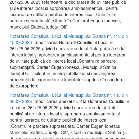
261/25.06.2025 referitoare la declararea de utilitate publică
și de interes local și aprobarea amplasamentului pentru
lucrarea de utilitate publică de interes local „Construire
parcare supraetajată, situată în Cartierul Eugen Ionescu,
municipiul Slatina, județul Olt”
Hotărârea Consiliului Local al Municipiului Slatina nr. 416 din
15.09.2025
- modificarea Hotărârii Consiliului Local nr.
261/25.06.2025 privind declararea de utilitate publică și de
interes local și aprobarea amplasamentului pentru lucrarea
de utilitate publică de interes local „Construire parcare
supraetajată, Cartier Eugen Ionescu, Muncipiul Slatina,
Județul Olt”, situat în municipiul Slatina și declanșarea
procedurii de expropriere a imobilelor cuprinse în coridorul
de expropriere
Hotărârea Consiliului Local al Municipiului Slatina nr. 443 din
30.09.2025
- modificarea anexei nr. 2 la Hotărârea Consiliului
Local nr. 261/25.06.2025 privind declararea de utilitate
publică şi de interes local şi aprobarea amplasamentului
pentru lucrarea de utilitate publică de interes local
„Construire parcare supraetajată, Cartier Eugen Ionescu,
Muncipiul Slatina, Judeţul Olt”, situat în municipiul Slatina şi
declanşarea procedurii de expropriere a imobilelor cuprinse