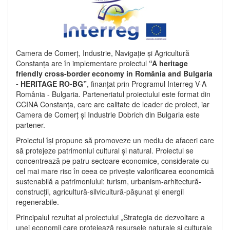
Camera de Comerț, Industrie, Navigație și Agricultură
Constanța are în implementare proiectul
“A heritage
friendly cross-border economy in România and Bulgaria
- HERITAGE RO-BG”
, finanțat prin Programul Interreg V-A
România - Bulgaria. Parteneriatul proiectului este format din
CCINA Constanța, care are calitate de leader de proiect, iar
Camera de Comerț și Industrie Dobrich din Bulgaria este
partener.
Proiectul își propune să promoveze un mediu de afaceri care
să protejeze patrimoniul cultural și natural. Proiectul se
concentrează pe patru sectoare economice, considerate cu
cel mai mare risc în ceea ce privește valorificarea economică
sustenabilă a patrimoniului: turism, urbanism-arhitectură-
construcții, agricultură-silvicultură-pășunat și energii
regenerabile.
Principalul rezultat al proiectului „Strategia de dezvoltare a
unei economii care protejează resursele naturale și culturale