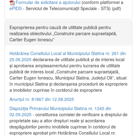
Formular de solicitare a ajutorului
(conform platformei a
ePIDS
- Serviciul de Telecomunicații Speciale - STS) (pdf)
Exproprierea pentru cauză de utilitate publică pentru
realizarea obiectivului „Construire parcare supraetajată,
Cartier Eugen Ionescu”
Hotărârea Consiliului Local al Municipiului Slatina nr. 261 din
25.06.2025
declararea de utilitate publică și de interes local
și aprobarea amplasamentului pentru lucrarea de utilitate
publică de interes local „Construire parcare supraetajată,
Cartier Eugen Ionescu, Municipiul Slatina, Județul Olt”, situat
în municipiul Slatina și declanșarea procedurii de expropriere
a imobilelor cuprinse în coridorul de expropriere
Anunțul nr. 81867 din 12.08.2025
Dispoziția Primarului Municipiului Slatina nr. 1245 din
02.09.2025
- constituirea comisiei de verificare a dreptului de
proprietate sau a altor drepturi reale și acordarea
despăgubirilor pentru imobilele cuprinse în coridorul de
expropriere aprobat prin Hotărârea Consiliului Local nr.