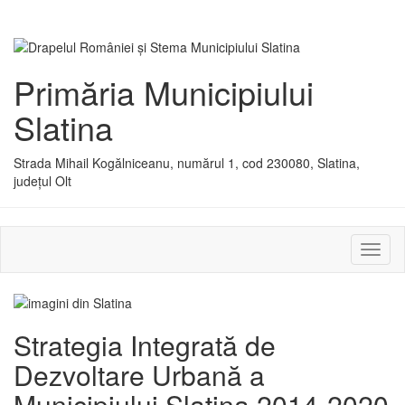
Primăria Municipiului
Slatina
Strada Mihail Kogălniceanu, numărul 1, cod 230080, Slatina,
județul Olt
Activ
sau
dezac
meniu
Strategia Integrată de
Dezvoltare Urbană a
Municipiului Slatina 2014-2020