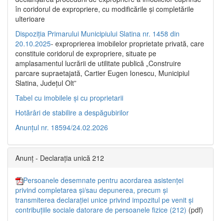
în coridorul de expropriere, cu modificările şi completările
ulterioare
Dispoziția Primarului Municipiului Slatina nr. 1458 din
20.10.2025
- exproprierea imobilelor proprietate privată, care
constituie coridorul de expropriere, situate pe
amplasamentul lucrării de utilitate publică „Construire
parcare supraetajată, Cartier Eugen Ionescu, Municipiul
Slatina, Județul Olt”
Tabel cu imobilele și cu proprietarii
Hotărâri de stabilire a despăgubirilor
Anunțul nr. 18594/24.02.2026
Anunț - Declarația unică 212
Persoanele desemnate pentru acordarea asistenței
privind completarea și/sau depunerea, precum și
transmiterea declarației unice privind impozitul pe venit și
contribuțiile sociale datorare de persoanele fizice (212)
(pdf)