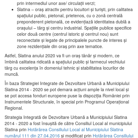
prin intermediul unor axe/ circulații verzi;
Slatina – oraş atractiv pentru locuitori şi turişti, prin calitatea
spaţiului public, pietonal, prietenos, cu o zonă centrală
preponderent pietonală, ce evidenţiază identitatea dublă a
oraşului – târg şi centru industrial. Spaţiile publice specifice
celor două centre (centrul istoric şi centrul nou) sunt
reconectate şi legate de principalele puncte de interes şi
zone rezidenţiale din oraş prin axe tematice.
Astfel, Slatina anului 2020 va fi un oraş tânăr şi modern, ce
îmbină calitatea ridicată a spaţiului public şi farmecul vechiului
târg cu excelenţa în domeniul tehnic şi stabilitatea locurilor de
muncă.
În baza Strategiei Integrate de Dezvoltare Urbană a Municipiului
Slatina 2014 - 2020 se pot demara acţiuni ample la nivel local şi
se pot accesa fonduri europene puse la dispoziţia României prin
Instrumentele Structurale, în special prin Programul Operațional
Regional.
Strategia Integrată de Dezvoltare Urbană a Municipiului Slatina
2014 - 2020 a fost însuşită de către Consiliul Local al municipiului
Slatina prin
Hotărârea Consiliului Local al Municipiului Slatina
numărul 111 din 27.04.2016
și modificat prin
Hotărârea Consiliului