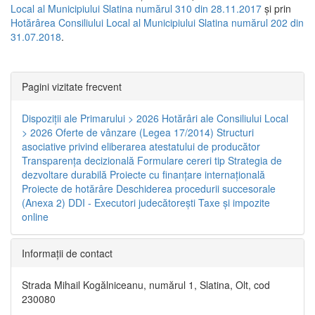
Local al Municipiului Slatina numărul 310 din 28.11.2017
și prin
Hotărârea Consiliului Local al Municipiului Slatina numărul 202 din
31.07.2018
.
Pagini vizitate frecvent
Dispoziţii ale Primarului > 2026
Hotărâri ale Consiliului Local
> 2026
Oferte de vânzare (Legea 17/2014)
Structuri
asociative privind eliberarea atestatului de producător
Transparenţa decizională
Formulare cereri tip
Strategia de
dezvoltare durabilă
Proiecte cu finanţare internaţională
Proiecte de hotărâre
Deschiderea procedurii succesorale
(Anexa 2)
DDI - Executori judecătorești
Taxe şi impozite
online
Informaţii de contact
Strada Mihail Kogălniceanu, numărul 1, Slatina, Olt, cod
230080