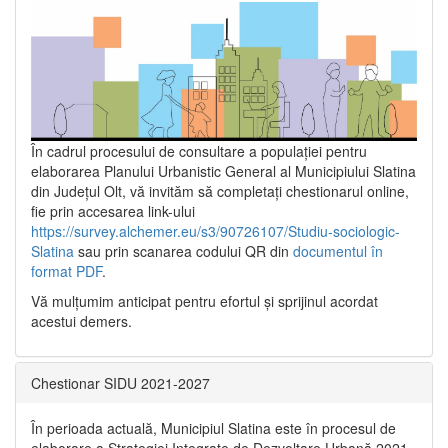
În cadrul procesului de consultare a populaţiei pentru
elaborarea Planului Urbanistic General al Municipiului Slatina
din Județul Olt, vă invităm să completați chestionarul online,
fie prin accesarea link-ului
https://survey.alchemer.eu/s3/90726107/Studiu-sociologic-
Slatina
sau prin scanarea codului QR din
documentul în
format PDF
.
Vă mulţumim anticipat pentru efortul şi sprijinul acordat
acestui demers.
Chestionar SIDU 2021-2027
În perioada actuală, Municipiul Slatina este în procesul de
elaborare a Strategiei Integrate de Dezvoltare Urbană 2021‐