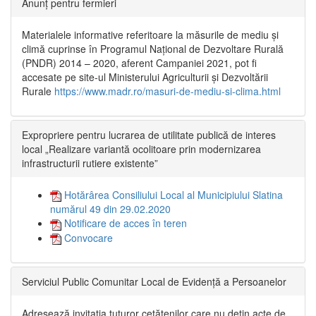
Anunț pentru fermieri
Materialele informative referitoare la măsurile de mediu și
climă cuprinse în Programul Național de Dezvoltare Rurală
(PNDR) 2014 – 2020, aferent Campaniei 2021, pot fi
accesate pe site-ul Ministerului Agriculturii și Dezvoltării
Rurale
https://www.madr.ro/masuri-de-mediu-si-clima.html
Expropriere pentru lucrarea de utilitate publică de interes
local „Realizare variantă ocolitoare prin modernizarea
infrastructurii rutiere existente”
Hotărârea Consiliului Local al Municipiului Slatina
numărul 49 din 29.02.2020
Notificare de acces în teren
Convocare
Serviciul Public Comunitar Local de Evidență a Persoanelor
Adresează invitația tuturor cetățenilor care nu dețin acte de