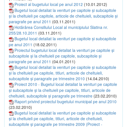
Proiect al bugetului local pe anul 2012
(10.01.2012)
Bugetul local detaliat la venituri pe capitole şi subcapitole
şi la cheltuieli pe capitole, articole de cheltuieli, subcapitole şi
paragrafe pe anul 2011
(03.11.2011)
Hotărârea Consiliului Local al municipiului Slatina nr.
255/28.10.2011
(03.11.2011)
Bugetul local detaliat la venituri pe capitole şi subcapitole
pe anul 2011
(18.02.2011)
Proiectul bugetului local detaliat la venituri pe capitole şi
subcapitole şi la cheltuieli pe capitole, subcapitole şi
paragrafe pe anul 2011
(04.01.2011)
Bugetul local detaliat la venituri pe capitole şi subcapitole
şi la cheltuieli pe capitole, titluri, articole de cheltuieli,
subcapitole şi paragrafe pe trimestre 2010
(14.04.2010)
Proiect 2010 - Bugetul local detaliat la venituri pe capitole
şi subcapitole şi la cheltuieli pe capitole, titluri, articole de
cheltuieli, subcapitole şi paragrafe pe trimestre
(23.02.2010)
Raport privind proiectul bugetului municipal pe anul 2010
(23.02.2010)
Bugetul local detaliat la venituri pe capitole şi subcapitole
şi la cheltuieli pe capitole, titluri, articole de cheltuieli,
subcapitole şi paragrafe pe trimestre 2009 (Proiect -