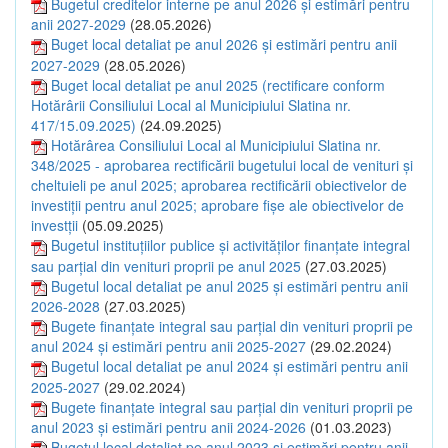
Bugetul creditelor interne pe anul 2026 și estimări pentru
anii 2027-2029
(28.05.2026)
Buget local detaliat pe anul 2026 și estimări pentru anii
2027-2029
(28.05.2026)
Buget local detaliat pe anul 2025 (rectificare conform
Hotărârii Consiliului Local al Municipiului Slatina nr.
417/15.09.2025)
(24.09.2025)
Hotărârea Consiliului Local al Municipiului Slatina nr.
348/2025 - aprobarea rectificării bugetului local de venituri și
cheltuieli pe anul 2025; aprobarea rectificării obiectivelor de
investiții pentru anul 2025; aprobare fișe ale obiectivelor de
investții
(05.09.2025)
Bugetul instituțiilor publice și activităților finanțate integral
sau parțial din venituri proprii pe anul 2025
(27.03.2025)
Bugetul local detaliat pe anul 2025 și estimări pentru anii
2026-2028
(27.03.2025)
Bugete finanțate integral sau parțial din venituri proprii pe
anul 2024 și estimări pentru anii 2025-2027
(29.02.2024)
Bugetul local detaliat pe anul 2024 și estimări pentru anii
2025-2027
(29.02.2024)
Bugete finanțate integral sau parțial din venituri proprii pe
anul 2023 și estimări pentru anii 2024-2026
(01.03.2023)
Bugetul local detaliat pe anul 2023 și estimări pentru anii