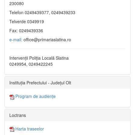
230080
Telefon 0249439377, 0249439233
Telverde 0349919
Fax: 0249439336
e-mail:
office@primariaslatina.ro
Intervenții Poliția Locală Slatina
0249954, 0249422245
Instituția Prefectului - Județul Olt
Program de audiențe
Loctrans
Harta traseelor