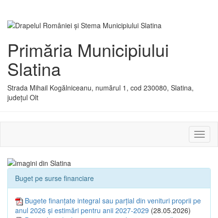
Primăria Municipiului
Slatina
Strada Mihail Kogălniceanu, numărul 1, cod 230080, Slatina,
județul Olt
Activ
sau
dezac
meniu
Buget pe surse financiare
Bugete finanțate integral sau parțial din venituri proprii pe
anul 2026 și estimări pentru anii 2027-2029
(28.05.2026)