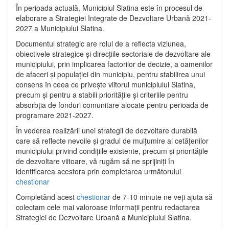
În perioada actuală, Municipiul Slatina este în procesul de
elaborare a Strategiei Integrate de Dezvoltare Urbană 2021‐
2027 a Municipiului Slatina.
Documentul strategic are rolul de a reflecta viziunea,
obiectivele strategice și direcțiile sectoriale de dezvoltare ale
municipiului, prin implicarea factorilor de decizie, a oamenilor
de afaceri și populației din municipiu, pentru stabilirea unui
consens în ceea ce privește viitorul municipiului Slatina,
precum și pentru a stabili prioritățile și criteriile pentru
absorbția de fonduri comunitare alocate pentru perioada de
programare 2021-2027.
În vederea realizării unei strategii de dezvoltare durabilă
care să reflecte nevoile și gradul de mulțumire al cetățenilor
municipiului privind condițiile existente, precum și prioritățile
de dezvoltare viitoare, vă rugăm să ne sprijiniți în
identificarea acestora prin completarea următorului
chestionar
Completând acest
chestionar
de 7-10 minute ne veți ajuta să
colectam cele mai valoroase informații pentru redactarea
Strategiei de Dezvoltare Urbană a Municipiului Slatina.