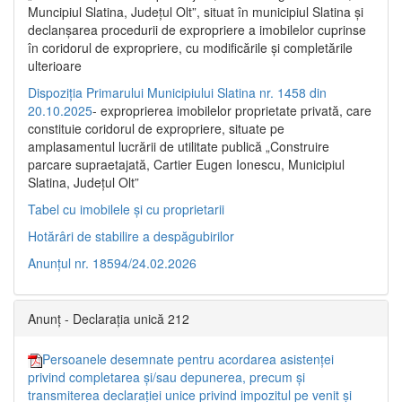
Muncipiul Slatina, Judeţul Olt”, situat în municipiul Slatina şi
declanşarea procedurii de expropriere a imobilelor cuprinse
în coridorul de expropriere, cu modificările şi completările
ulterioare
Dispoziția Primarului Municipiului Slatina nr. 1458 din
20.10.2025
- exproprierea imobilelor proprietate privată, care
constituie coridorul de expropriere, situate pe
amplasamentul lucrării de utilitate publică „Construire
parcare supraetajată, Cartier Eugen Ionescu, Municipiul
Slatina, Județul Olt”
Tabel cu imobilele și cu proprietarii
Hotărâri de stabilire a despăgubirilor
Anunțul nr. 18594/24.02.2026
Anunț - Declarația unică 212
Persoanele desemnate pentru acordarea asistenței
privind completarea și/sau depunerea, precum și
transmiterea declarației unice privind impozitul pe venit și