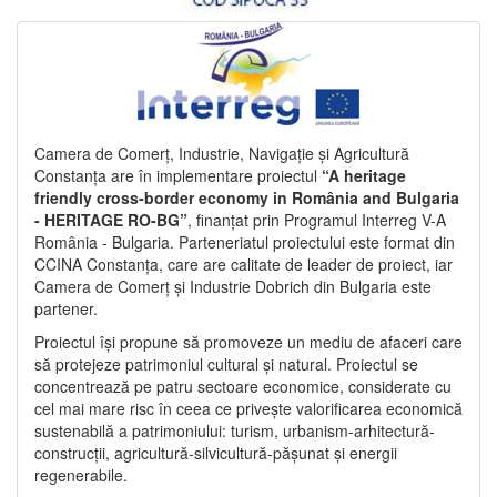
Camera de Comerț, Industrie, Navigație și Agricultură
Constanța are în implementare proiectul
“A heritage
friendly cross-border economy in România and Bulgaria
- HERITAGE RO-BG”
, finanțat prin Programul Interreg V-A
România - Bulgaria. Parteneriatul proiectului este format din
CCINA Constanța, care are calitate de leader de proiect, iar
Camera de Comerț și Industrie Dobrich din Bulgaria este
partener.
Proiectul își propune să promoveze un mediu de afaceri care
să protejeze patrimoniul cultural și natural. Proiectul se
concentrează pe patru sectoare economice, considerate cu
cel mai mare risc în ceea ce privește valorificarea economică
sustenabilă a patrimoniului: turism, urbanism-arhitectură-
construcții, agricultură-silvicultură-pășunat și energii
regenerabile.