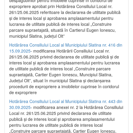
despăgubirilor pentru imobilele cuprinse în coridorul de
expropriere aprobat prin Hotărârea Consiliului Local nr.
261/25.06.2025 referitoare la declararea de utilitate publică
și de interes local și aprobarea amplasamentului pentru
lucrarea de utilitate publică de interes local „Construire
parcare supraetajată, situată în Cartierul Eugen Ionescu,
municipiul Slatina, județul Olt”
Hotărârea Consiliului Local al Municipiului Slatina nr. 416 din
15.09.2025
- modificarea Hotărârii Consiliului Local nr.
261/25.06.2025 privind declararea de utilitate publică și de
interes local și aprobarea amplasamentului pentru lucrarea
de utilitate publică de interes local „Construire parcare
supraetajată, Cartier Eugen Ionescu, Muncipiul Slatina,
Județul Olt”, situat în municipiul Slatina și declanșarea
procedurii de expropriere a imobilelor cuprinse în coridorul
de expropriere
Hotărârea Consiliului Local al Municipiului Slatina nr. 443 din
30.09.2025
- modificarea anexei nr. 2 la Hotărârea Consiliului
Local nr. 261/25.06.2025 privind declararea de utilitate
publică şi de interes local şi aprobarea amplasamentului
pentru lucrarea de utilitate publică de interes local
„Construire parcare supraetajată, Cartier Eugen Ionescu,