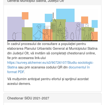
General Municipiul Slatina, Județul Olt”
În cadrul procesului de consultare a populaţiei pentru
elaborarea Planului Urbanistic General al Municipiului Slatina
din Județul Olt, vă invităm să completați chestionarul online,
fie prin accesarea link-ului
https://survey.alchemer.eu/s3/90726107/Studiu-sociologic-
Slatina
sau prin scanarea codului QR din
documentul în
format PDF
.
Vă mulţumim anticipat pentru efortul şi sprijinul acordat
acestui demers.
Chestionar SIDU 2021-2027