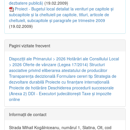
dezbatere publică)
(19.02.2009)
Proiect - Bugetul local detaliat la venituri pe capitole şi
subcapitole şi la cheltuieli pe capitole, titluri, articole de
cheltuieli, subcapitole şi paragrafe pe trimestre 2009
(19.02.2009)
Pagini vizitate frecvent
Dispoziţii ale Primarului > 2026
Hotărâri ale Consiliului Local
> 2026
Oferte de vânzare (Legea 17/2014)
Structuri
asociative privind eliberarea atestatului de producător
Transparenţa decizională
Formulare cereri tip
Strategia de
dezvoltare durabilă
Proiecte cu finanţare internaţională
Proiecte de hotărâre
Deschiderea procedurii succesorale
(Anexa 2)
DDI - Executori judecătorești
Taxe şi impozite
online
Informaţii de contact
Strada Mihail Kogălniceanu, numărul 1, Slatina, Olt, cod