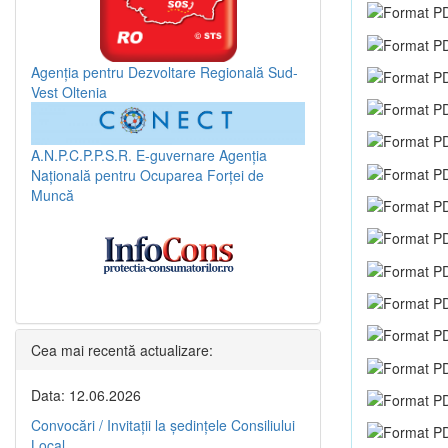
Agenția pentru Dezvoltare Regională Sud-
Vest Oltenia
A.N.P.C.P.P.S.R.
E-guvernare
Agenția
Națională pentru Ocuparea Forței de
Muncă
Cea mai recentă actualizare:
Data: 12.06.2026
Convocări / Invitaţii la şedinţele Consiliului
Local