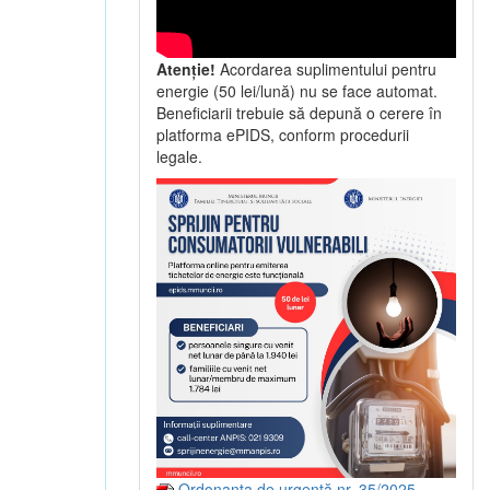
Atenție!
Acordarea suplimentului pentru
energie (50 lei/lună) nu se face automat.
Beneficiarii trebuie să depună o cerere în
platforma ePIDS, conform procedurii
legale.
Ordonanța de urgență nr. 35/2025