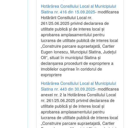
Hotărârea Consiliului Local al Municipiului
Slatina nr. 416 din 15.09.2025
- modificarea
Hotărârii Consiliului Local nr.
261/25.06.2025 privind declararea de
utilitate publică și de interes local și
aprobarea amplasamentului pentru
lucrarea de utilitate publică de interes local
„Construire parcare supraetajată, Cartier
Eugen Ionescu, Muncipiul Slatina, Județul
Olt”, situat în municipiul Slatina și
declanșarea procedurii de expropriere a
imobilelor cuprinse în coridorul de
expropriere
Hotărârea Consiliului Local al Municipiului
Slatina nr. 443 din 30.09.2025
- modificarea
anexei nr. 2 la Hotărârea Consiliului Local
nr. 261/25.06.2025 privind declararea de
utilitate publică şi de interes local şi
aprobarea amplasamentului pentru
lucrarea de utilitate publică de interes local
„Construire parcare supraetajată, Cartier