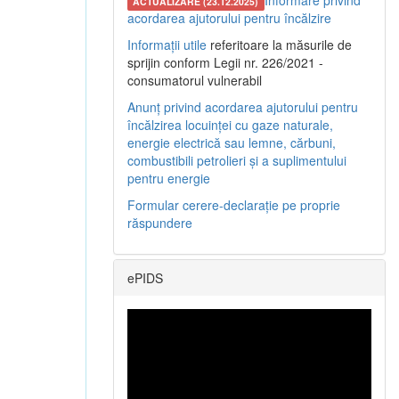
Informare privind
ACTUALIZARE (23.12.2025)
acordarea ajutorului pentru încălzire
Informații utile
referitoare la măsurile de
sprijin conform Legii nr. 226/2021 -
consumatorul vulnerabil
Anunț privind acordarea ajutorului pentru
încălzirea locuinței cu gaze naturale,
energie electrică sau lemne, cărbuni,
combustibili petrolieri și a suplimentului
pentru energie
Formular cerere-declarație pe proprie
răspundere
ePIDS