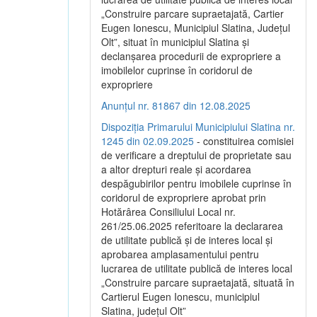
„Construire parcare supraetajată, Cartier
Eugen Ionescu, Municipiul Slatina, Județul
Olt”, situat în municipiul Slatina și
declanșarea procedurii de expropriere a
imobilelor cuprinse în coridorul de
expropriere
Anunțul nr. 81867 din 12.08.2025
Dispoziția Primarului Municipiului Slatina nr.
1245 din 02.09.2025
- constituirea comisiei
de verificare a dreptului de proprietate sau
a altor drepturi reale și acordarea
despăgubirilor pentru imobilele cuprinse în
coridorul de expropriere aprobat prin
Hotărârea Consiliului Local nr.
261/25.06.2025 referitoare la declararea
de utilitate publică și de interes local și
aprobarea amplasamentului pentru
lucrarea de utilitate publică de interes local
„Construire parcare supraetajată, situată în
Cartierul Eugen Ionescu, municipiul
Slatina, județul Olt”