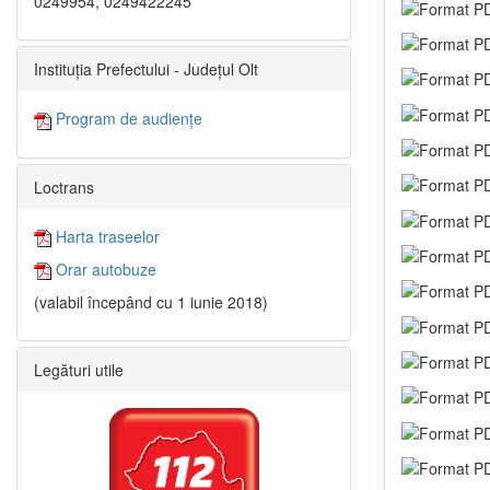
0249954, 0249422245
Instituția Prefectului - Județul Olt
Program de audiențe
Loctrans
Harta traseelor
Orar autobuze
(valabil începând cu 1 iunie 2018)
Legături utile