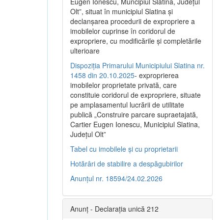
Eugen Ionescu, Muncipiul Slatina, Judeţul
Olt”, situat în municipiul Slatina şi
declanşarea procedurii de expropriere a
imobilelor cuprinse în coridorul de
expropriere, cu modificările şi completările
ulterioare
Dispoziția Primarului Municipiului Slatina nr.
1458 din 20.10.2025
- exproprierea
imobilelor proprietate privată, care
constituie coridorul de expropriere, situate
pe amplasamentul lucrării de utilitate
publică „Construire parcare supraetajată,
Cartier Eugen Ionescu, Municipiul Slatina,
Județul Olt”
Tabel cu imobilele și cu proprietarii
Hotărâri de stabilire a despăgubirilor
Anunțul nr. 18594/24.02.2026
Anunț - Declarația unică 212