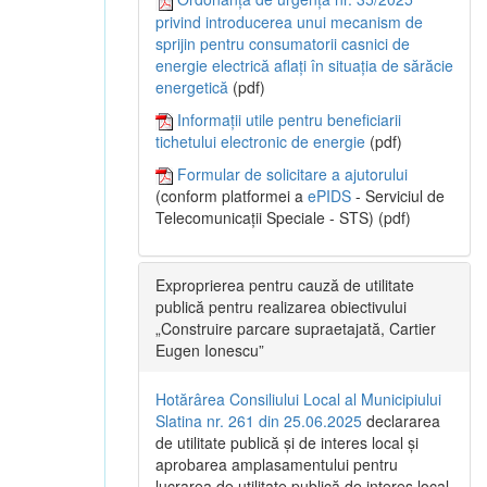
privind introducerea unui mecanism de
sprijin pentru consumatorii casnici de
energie electrică aflați în situația de sărăcie
energetică
(pdf)
Informații utile pentru beneficiarii
tichetului electronic de energie
(pdf)
Formular de solicitare a ajutorului
(conform platformei a
ePIDS
- Serviciul de
Telecomunicații Speciale - STS) (pdf)
Exproprierea pentru cauză de utilitate
publică pentru realizarea obiectivului
„Construire parcare supraetajată, Cartier
Eugen Ionescu”
Hotărârea Consiliului Local al Municipiului
Slatina nr. 261 din 25.06.2025
declararea
de utilitate publică și de interes local și
aprobarea amplasamentului pentru
lucrarea de utilitate publică de interes local