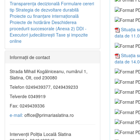
Transparenţa decizională
Formulare cereri
tip
Strategia de dezvoltare durabilă
Proiecte cu finanţare internaţională
Proiecte de hotărâre
Deschiderea
procedurii succesorale (Anexa 2)
DDI -
Situația 
Executori judecătorești
Taxe şi impozite
data de 11.
online
Situația 
Informaţii de contact
data de 14.
Strada Mihail Kogălniceanu, numărul 1,
Slatina, Olt, cod 230080
Telefon 0249439377, 0249439233
Telverde 0349919
Fax: 0249439336
e-mail:
office@primariaslatina.ro
Intervenții Poliția Locală Slatina