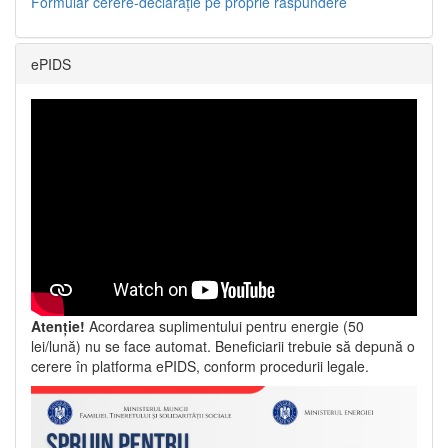
Formular cerere-declarație pe proprie răspundere
ePIDS
Atenție!
Acordarea suplimentului pentru energie (50
lei/lună) nu se face automat. Beneficiarii trebuie să depună o
cerere în platforma ePIDS, conform procedurii legale.