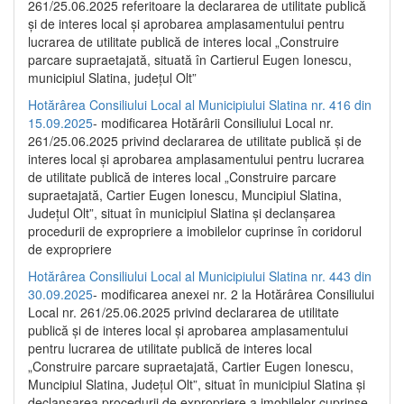
261/25.06.2025 referitoare la declararea de utilitate publică
și de interes local și aprobarea amplasamentului pentru
lucrarea de utilitate publică de interes local „Construire
parcare supraetajată, situată în Cartierul Eugen Ionescu,
municipiul Slatina, județul Olt”
Hotărârea Consiliului Local al Municipiului Slatina nr. 416 din
15.09.2025
- modificarea Hotărârii Consiliului Local nr.
261/25.06.2025 privind declararea de utilitate publică și de
interes local și aprobarea amplasamentului pentru lucrarea
de utilitate publică de interes local „Construire parcare
supraetajată, Cartier Eugen Ionescu, Muncipiul Slatina,
Județul Olt”, situat în municipiul Slatina și declanșarea
procedurii de expropriere a imobilelor cuprinse în coridorul
de expropriere
Hotărârea Consiliului Local al Municipiului Slatina nr. 443 din
30.09.2025
- modificarea anexei nr. 2 la Hotărârea Consiliului
Local nr. 261/25.06.2025 privind declararea de utilitate
publică şi de interes local şi aprobarea amplasamentului
pentru lucrarea de utilitate publică de interes local
„Construire parcare supraetajată, Cartier Eugen Ionescu,
Muncipiul Slatina, Judeţul Olt”, situat în municipiul Slatina şi
declanşarea procedurii de expropriere a imobilelor cuprinse