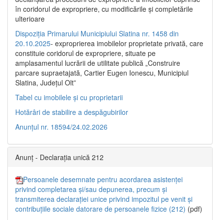
în coridorul de expropriere, cu modificările şi completările
ulterioare
Dispoziția Primarului Municipiului Slatina nr. 1458 din
20.10.2025
- exproprierea imobilelor proprietate privată, care
constituie coridorul de expropriere, situate pe
amplasamentul lucrării de utilitate publică „Construire
parcare supraetajată, Cartier Eugen Ionescu, Municipiul
Slatina, Județul Olt”
Tabel cu imobilele și cu proprietarii
Hotărâri de stabilire a despăgubirilor
Anunțul nr. 18594/24.02.2026
Anunț - Declarația unică 212
Persoanele desemnate pentru acordarea asistenței
privind completarea și/sau depunerea, precum și
transmiterea declarației unice privind impozitul pe venit și
contribuțiile sociale datorare de persoanele fizice (212)
(pdf)