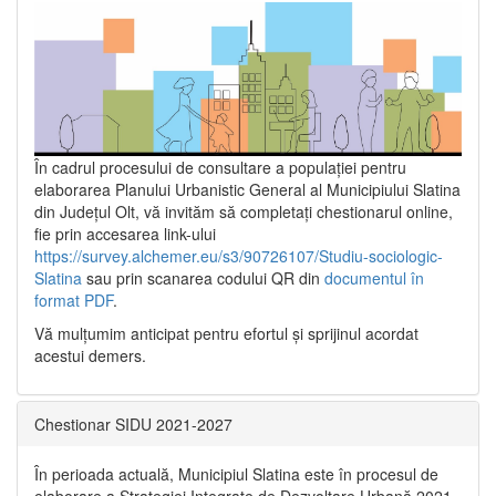
În cadrul procesului de consultare a populaţiei pentru
elaborarea Planului Urbanistic General al Municipiului Slatina
din Județul Olt, vă invităm să completați chestionarul online,
fie prin accesarea link-ului
https://survey.alchemer.eu/s3/90726107/Studiu-sociologic-
Slatina
sau prin scanarea codului QR din
documentul în
format PDF
.
Vă mulţumim anticipat pentru efortul şi sprijinul acordat
acestui demers.
Chestionar SIDU 2021-2027
În perioada actuală, Municipiul Slatina este în procesul de
elaborare a Strategiei Integrate de Dezvoltare Urbană 2021‐