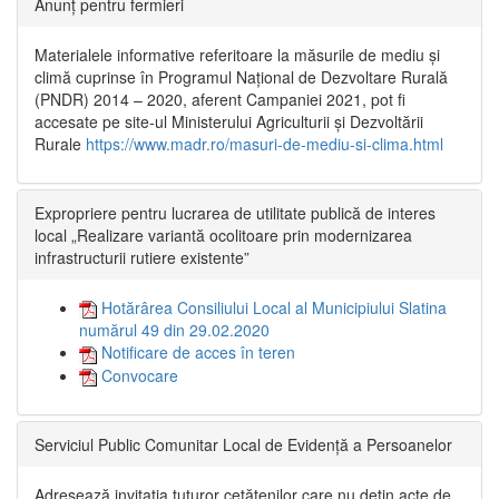
Anunț pentru fermieri
Materialele informative referitoare la măsurile de mediu și
climă cuprinse în Programul Național de Dezvoltare Rurală
(PNDR) 2014 – 2020, aferent Campaniei 2021, pot fi
accesate pe site-ul Ministerului Agriculturii și Dezvoltării
Rurale
https://www.madr.ro/masuri-de-mediu-si-clima.html
Expropriere pentru lucrarea de utilitate publică de interes
local „Realizare variantă ocolitoare prin modernizarea
infrastructurii rutiere existente”
Hotărârea Consiliului Local al Municipiului Slatina
numărul 49 din 29.02.2020
Notificare de acces în teren
Convocare
Serviciul Public Comunitar Local de Evidență a Persoanelor
Adresează invitația tuturor cetățenilor care nu dețin acte de