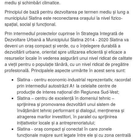
mediu şi schimbări climatice.
Principiul de bază pentru dezvoltarea pe termen mediu şi lung a
municipiului Slatina este reconectarea oraşului la nivel fizico-
spaţial, social şi funcţional.
Prin intermediul proiectelor cuprinse în Strategia Integrată de
Dezvoltare Urbană a Municipiului Slatina 2014 - 2020 Slatina va
deveni un oraş compact şi verde, cu o înţelegere durabilă a
dezvoltării urbane, orientat spre utilizarea eficientă şi eficace a
resurselor locale în vederea asigurării unui nivel ridicat de calitate
a vieţii pentru o populaţie tânără, cu un nivel ridicat de pregătire
profesională. Principalele aspecte urmărite în acest sens sunt:
Slatina - centru economic-industrial reprezentativ, racordat
prin intermediul autostrăzii A1 la celelalte centre de
producţie de interes naţional din Regiunea Sud-Vest;
Slatina – centru de excelenţă în domeniul tehnic –
sprijinirea şi promovarea dezvoltării unui sistem de
învăţământ tehnic performant şi dialogul, menţinerea şi
atragerea marilor investitori, în paralel cu sprijinirea
iniţiativelor locale şi a antreprenoriatului;
Slatina - oraş compact şi conectat în care zonele
funcţionale majore sunt legate între ele şi cu zona centrală