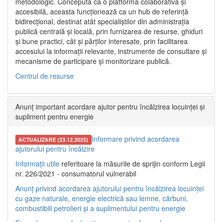
metodologic. Concepută ca o platformă colaborativă și
accesibilă, aceasta funcționează ca un hub de referință
bidirecțional, destinat atât specialiștilor din administrația
publică centrală și locală, prin furnizarea de resurse, ghiduri
și bune practici, cât și părților interesate, prin facilitarea
accesului la informații relevante, instrumente de consultare și
mecanisme de participare și monitorizare publică.
Centrul de resurse
Anunț important acordare ajutor pentru încălzirea locuinței și
supliment pentru energie
Informare privind acordarea
ACTUALIZARE (23.12.2025)
ajutorului pentru încălzire
Informații utile
referitoare la măsurile de sprijin conform Legii
nr. 226/2021 - consumatorul vulnerabil
Anunț privind acordarea ajutorului pentru încălzirea locuinței
cu gaze naturale, energie electrică sau lemne, cărbuni,
combustibili petrolieri și a suplimentului pentru energie