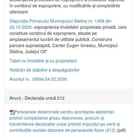
în coridorul de expropriere, cu modificările şi completările
ulterioare
Dispoziția Primarului Municipiului Slatina nr. 1458 din
20.10.2025
- exproprierea imobilelor proprietate privată, care
constituie coridorul de expropriere, situate pe
amplasamentul lucrării de utilitate publică „Construire
parcare supraetajată, Cartier Eugen Ionescu, Municipiul
Slatina, Județul Olt”
Tabel cu imobilele și cu proprietarii
Hotărâri de stabilire a despăgubirilor
Anunțul nr. 18594/24.02.2026
Anunț - Declarația unică 212
Persoanele desemnate pentru acordarea asistenței
privind completarea și/sau depunerea, precum și
transmiterea declarației unice privind impozitul pe venit și
contribuțiile sociale datorare de persoanele fizice (212)
(pdf)