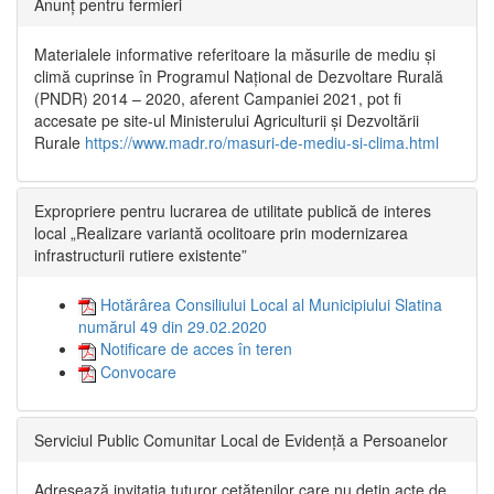
Anunț pentru fermieri
Materialele informative referitoare la măsurile de mediu și
climă cuprinse în Programul Național de Dezvoltare Rurală
(PNDR) 2014 – 2020, aferent Campaniei 2021, pot fi
accesate pe site-ul Ministerului Agriculturii și Dezvoltării
Rurale
https://www.madr.ro/masuri-de-mediu-si-clima.html
Expropriere pentru lucrarea de utilitate publică de interes
local „Realizare variantă ocolitoare prin modernizarea
infrastructurii rutiere existente”
Hotărârea Consiliului Local al Municipiului Slatina
numărul 49 din 29.02.2020
Notificare de acces în teren
Convocare
Serviciul Public Comunitar Local de Evidență a Persoanelor
Adresează invitația tuturor cetățenilor care nu dețin acte de