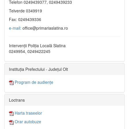
Telefon 0249439377, 0249439233
Telverde 0349919
Fax: 0249439336
e-mail:
office@primariaslatina.ro
Intervenții Poliția Locală Slatina
0249954, 0249422245
Instituția Prefectului - Județul Olt
Program de audiențe
Loctrans
Harta traseelor
Orar autobuze