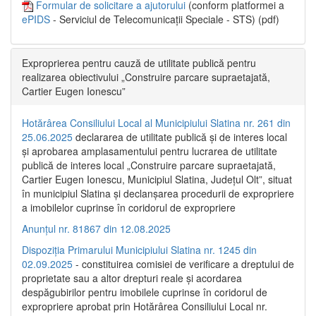
Formular de solicitare a ajutorului
(conform platformei a
ePIDS
- Serviciul de Telecomunicații Speciale - STS) (pdf)
Exproprierea pentru cauză de utilitate publică pentru
realizarea obiectivului „Construire parcare supraetajată,
Cartier Eugen Ionescu”
Hotărârea Consiliului Local al Municipiului Slatina nr. 261 din
25.06.2025
declararea de utilitate publică și de interes local
și aprobarea amplasamentului pentru lucrarea de utilitate
publică de interes local „Construire parcare supraetajată,
Cartier Eugen Ionescu, Municipiul Slatina, Județul Olt”, situat
în municipiul Slatina și declanșarea procedurii de expropriere
a imobilelor cuprinse în coridorul de expropriere
Anunțul nr. 81867 din 12.08.2025
Dispoziția Primarului Municipiului Slatina nr. 1245 din
02.09.2025
- constituirea comisiei de verificare a dreptului de
proprietate sau a altor drepturi reale și acordarea
despăgubirilor pentru imobilele cuprinse în coridorul de
expropriere aprobat prin Hotărârea Consiliului Local nr.