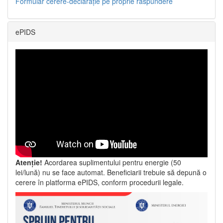
Formular cerere-declarație pe proprie răspundere
ePIDS
Atenție!
Acordarea suplimentului pentru energie (50
lei/lună) nu se face automat. Beneficiarii trebuie să depună o
cerere în platforma ePIDS, conform procedurii legale.