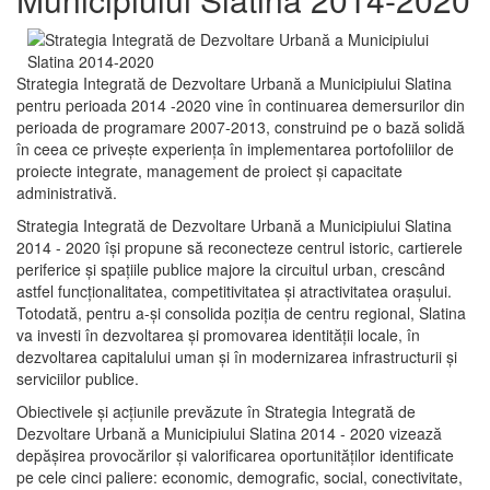
Strategia Integrată de Dezvoltare Urbană a Municipiului Slatina
pentru perioada 2014 -2020 vine în continuarea demersurilor din
perioada de programare 2007-2013, construind pe o bază solidă
în ceea ce priveşte experienţa în implementarea portofoliilor de
proiecte integrate, management de proiect și capacitate
administrativă.
Strategia Integrată de Dezvoltare Urbană a Municipiului Slatina
2014 - 2020 își propune să reconecteze centrul istoric, cartierele
periferice şi spaţiile publice majore la circuitul urban, crescând
astfel funcţionalitatea, competitivitatea şi atractivitatea oraşului.
Totodată, pentru a-şi consolida poziţia de centru regional, Slatina
va investi în dezvoltarea şi promovarea identităţii locale, în
dezvoltarea capitalului uman şi în modernizarea infrastructurii şi
serviciilor publice.
Obiectivele şi acţiunile prevăzute în Strategia Integrată de
Dezvoltare Urbană a Municipiului Slatina 2014 - 2020 vizează
depășirea provocărilor şi valorificarea oportunităţilor identificate
pe cele cinci paliere: economic, demografic, social, conectivitate,