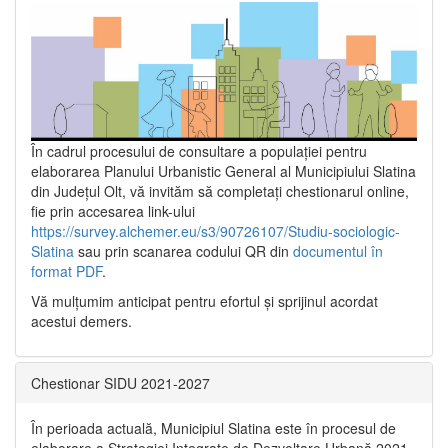
În cadrul procesului de consultare a populaţiei pentru
elaborarea Planului Urbanistic General al Municipiului Slatina
din Județul Olt, vă invităm să completați chestionarul online,
fie prin accesarea link-ului
https://survey.alchemer.eu/s3/90726107/Studiu-sociologic-
Slatina
sau prin scanarea codului QR din
documentul în
format PDF
.
Vă mulţumim anticipat pentru efortul şi sprijinul acordat
acestui demers.
Chestionar SIDU 2021-2027
În perioada actuală, Municipiul Slatina este în procesul de
elaborare a Strategiei Integrate de Dezvoltare Urbană 2021‐