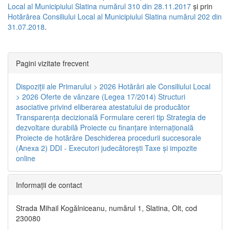
Local al Municipiului Slatina numărul 310 din 28.11.2017
și prin
Hotărârea Consiliului Local al Municipiului Slatina numărul 202 din
31.07.2018
.
Pagini vizitate frecvent
Dispoziţii ale Primarului > 2026
Hotărâri ale Consiliului Local
> 2026
Oferte de vânzare (Legea 17/2014)
Structuri
asociative privind eliberarea atestatului de producător
Transparenţa decizională
Formulare cereri tip
Strategia de
dezvoltare durabilă
Proiecte cu finanţare internaţională
Proiecte de hotărâre
Deschiderea procedurii succesorale
(Anexa 2)
DDI - Executori judecătorești
Taxe şi impozite
online
Informaţii de contact
Strada Mihail Kogălniceanu, numărul 1, Slatina, Olt, cod
230080