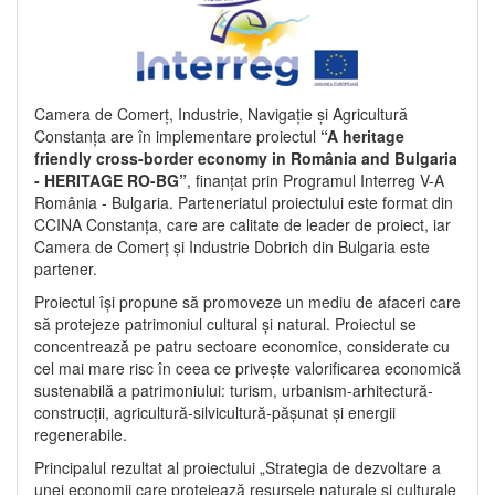
Camera de Comerț, Industrie, Navigație și Agricultură
Constanța are în implementare proiectul
“A heritage
friendly cross-border economy in România and Bulgaria
- HERITAGE RO-BG”
, finanțat prin Programul Interreg V-A
România - Bulgaria. Parteneriatul proiectului este format din
CCINA Constanța, care are calitate de leader de proiect, iar
Camera de Comerț și Industrie Dobrich din Bulgaria este
partener.
Proiectul își propune să promoveze un mediu de afaceri care
să protejeze patrimoniul cultural și natural. Proiectul se
concentrează pe patru sectoare economice, considerate cu
cel mai mare risc în ceea ce privește valorificarea economică
sustenabilă a patrimoniului: turism, urbanism-arhitectură-
construcții, agricultură-silvicultură-pășunat și energii
regenerabile.
Principalul rezultat al proiectului „Strategia de dezvoltare a
unei economii care protejează resursele naturale și culturale