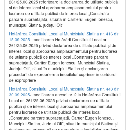
261/25.06.2025 referitoare la declararea de utilitate publică
și de interes local și aprobarea amplasamentului pentru
lucrarea de utilitate publică de interes local „Construire
parcare supraetajată, situată în Cartierul Eugen Ionescu,
municipiul Slatina, județul Olt”
Hotărârea Consiliului Local al Municipiului Slatina nr. 416 din
15.09.2025
- modificarea Hotărârii Consiliului Local nr.
261/25.06.2025 privind declararea de utilitate publică și de
interes local și aprobarea amplasamentului pentru lucrarea
de utilitate publică de interes local „Construire parcare
supraetajată, Cartier Eugen Ionescu, Muncipiul Slatina,
Județul Olt”, situat în municipiul Slatina și declanșarea
procedurii de expropriere a imobilelor cuprinse în coridorul
de expropriere
Hotărârea Consiliului Local al Municipiului Slatina nr. 443 din
30.09.2025
- modificarea anexei nr. 2 la Hotărârea Consiliului
Local nr. 261/25.06.2025 privind declararea de utilitate
publică şi de interes local şi aprobarea amplasamentului
pentru lucrarea de utilitate publică de interes local
„Construire parcare supraetajată, Cartier Eugen Ionescu,
Muncipiul Slatina, Judeţul Olt”, situat în municipiul Slatina şi
declanşarea procedurii de expropriere a imobilelor cuprinse