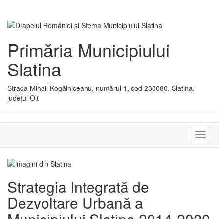
Primăria Municipiului
Slatina
Strada Mihail Kogălniceanu, numărul 1, cod 230080, Slatina,
județul Olt
Activ
sau
dezac
meniu
Strategia Integrată de
Dezvoltare Urbană a
Municipiului Slatina 2014-2020