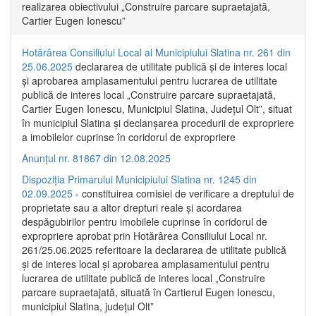
realizarea obiectivului „Construire parcare supraetajată,
Cartier Eugen Ionescu”
Hotărârea Consiliului Local al Municipiului Slatina nr. 261 din
25.06.2025
declararea de utilitate publică și de interes local
și aprobarea amplasamentului pentru lucrarea de utilitate
publică de interes local „Construire parcare supraetajată,
Cartier Eugen Ionescu, Municipiul Slatina, Județul Olt”, situat
în municipiul Slatina și declanșarea procedurii de expropriere
a imobilelor cuprinse în coridorul de expropriere
Anunțul nr. 81867 din 12.08.2025
Dispoziția Primarului Municipiului Slatina nr. 1245 din
02.09.2025
- constituirea comisiei de verificare a dreptului de
proprietate sau a altor drepturi reale și acordarea
despăgubirilor pentru imobilele cuprinse în coridorul de
expropriere aprobat prin Hotărârea Consiliului Local nr.
261/25.06.2025 referitoare la declararea de utilitate publică
și de interes local și aprobarea amplasamentului pentru
lucrarea de utilitate publică de interes local „Construire
parcare supraetajată, situată în Cartierul Eugen Ionescu,
municipiul Slatina, județul Olt”