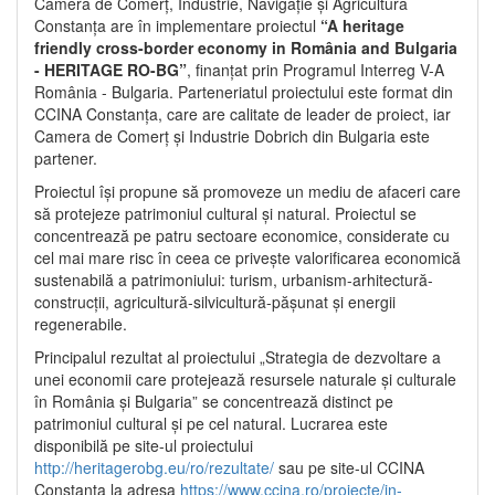
Camera de Comerț, Industrie, Navigație și Agricultură
Constanța are în implementare proiectul
“A heritage
friendly cross-border economy in România and Bulgaria
- HERITAGE RO-BG”
, finanțat prin Programul Interreg V-A
România - Bulgaria. Parteneriatul proiectului este format din
CCINA Constanța, care are calitate de leader de proiect, iar
Camera de Comerț și Industrie Dobrich din Bulgaria este
partener.
Proiectul își propune să promoveze un mediu de afaceri care
să protejeze patrimoniul cultural și natural. Proiectul se
concentrează pe patru sectoare economice, considerate cu
cel mai mare risc în ceea ce privește valorificarea economică
sustenabilă a patrimoniului: turism, urbanism-arhitectură-
construcții, agricultură-silvicultură-pășunat și energii
regenerabile.
Principalul rezultat al proiectului „Strategia de dezvoltare a
unei economii care protejează resursele naturale și culturale
în România și Bulgaria” se concentrează distinct pe
patrimoniul cultural și pe cel natural. Lucrarea este
disponibilă pe site-ul proiectului
http://heritagerobg.eu/ro/rezultate/
sau pe site-ul CCINA
Constanța la adresa
https://www.ccina.ro/proiecte/in-