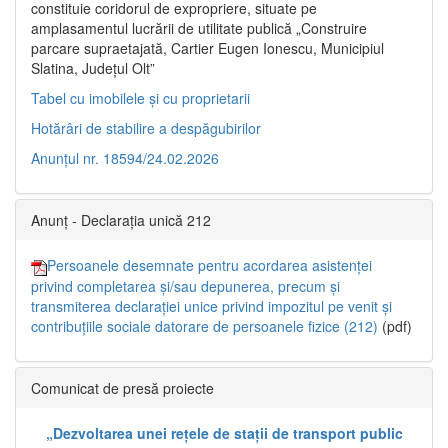
constituie coridorul de expropriere, situate pe
amplasamentul lucrării de utilitate publică „Construire
parcare supraetajată, Cartier Eugen Ionescu, Municipiul
Slatina, Județul Olt”
Tabel cu imobilele și cu proprietarii
Hotărâri de stabilire a despăgubirilor
Anunțul nr. 18594/24.02.2026
Anunț - Declarația unică 212
Persoanele desemnate pentru acordarea asistenței
privind completarea și/sau depunerea, precum și
transmiterea declarației unice privind impozitul pe venit și
contribuțiile sociale datorare de persoanele fizice (212)
(pdf)
Comunicat de presă proiecte
„Dezvoltarea unei rețele de stații de transport public