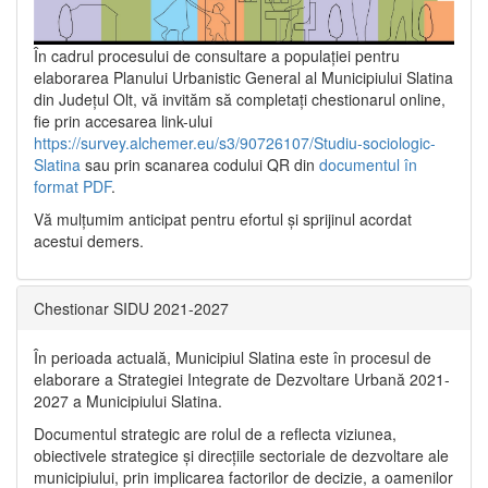
În cadrul procesului de consultare a populaţiei pentru
elaborarea Planului Urbanistic General al Municipiului Slatina
din Județul Olt, vă invităm să completați chestionarul online,
fie prin accesarea link-ului
https://survey.alchemer.eu/s3/90726107/Studiu-sociologic-
Slatina
sau prin scanarea codului QR din
documentul în
format PDF
.
Vă mulţumim anticipat pentru efortul şi sprijinul acordat
acestui demers.
Chestionar SIDU 2021-2027
În perioada actuală, Municipiul Slatina este în procesul de
elaborare a Strategiei Integrate de Dezvoltare Urbană 2021‐
2027 a Municipiului Slatina.
Documentul strategic are rolul de a reflecta viziunea,
obiectivele strategice și direcțiile sectoriale de dezvoltare ale
municipiului, prin implicarea factorilor de decizie, a oamenilor