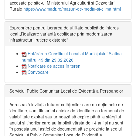
accesate pe site-ul Ministerului Agriculturii și Dezvoltării
Rurale
https://www.madr.ro/masuri-de-mediu-si-clima.html
Expropriere pentru lucrarea de utilitate publică de interes
local „Realizare variantă ocolitoare prin modernizarea
infrastructurii rutiere existente”
Hotărârea Consiliului Local al Municipiului Slatina
numărul 49 din 29.02.2020
Notificare de acces în teren
Convocare
Serviciul Public Comunitar Local de Evidență a Persoanelor
Adresează invitația tuturor cetățenilor care nu dețin acte de
identitate, sunt titulari ai actelor de identitate cu termenul de
valabilitate expirat sau urmează să expire până la sfârșitul
anului și tinerilor care au împlinit vârsta de 14 ani și nu sunt
în posesia unui astfel de document să se prezinte la sediul
Serviciului Public Comunitar Local de Evidență a