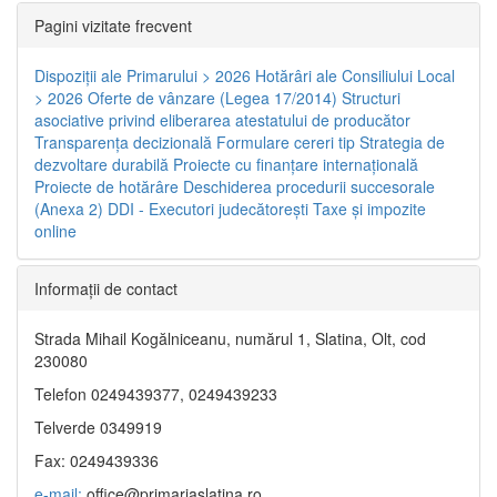
Pagini vizitate frecvent
Dispoziţii ale Primarului > 2026
Hotărâri ale Consiliului Local
> 2026
Oferte de vânzare (Legea 17/2014)
Structuri
asociative privind eliberarea atestatului de producător
Transparenţa decizională
Formulare cereri tip
Strategia de
dezvoltare durabilă
Proiecte cu finanţare internaţională
Proiecte de hotărâre
Deschiderea procedurii succesorale
(Anexa 2)
DDI - Executori judecătorești
Taxe şi impozite
online
Informaţii de contact
Strada Mihail Kogălniceanu, numărul 1, Slatina, Olt, cod
230080
Telefon 0249439377, 0249439233
Telverde 0349919
Fax: 0249439336
e-mail:
office@primariaslatina.ro