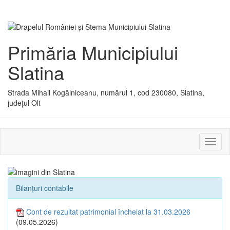
Primăria Municipiului
Slatina
Strada Mihail Kogălniceanu, numărul 1, cod 230080, Slatina,
județul Olt
Activ
sau
dezac
meniu
Bilanțuri contabile
Cont de rezultat patrimonial încheiat la 31.03.2026
(09.05.2026)