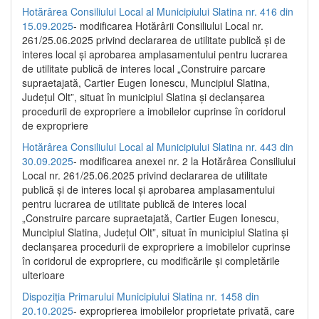
Hotărârea Consiliului Local al Municipiului Slatina nr. 416 din
15.09.2025
- modificarea Hotărârii Consiliului Local nr.
261/25.06.2025 privind declararea de utilitate publică și de
interes local și aprobarea amplasamentului pentru lucrarea
de utilitate publică de interes local „Construire parcare
supraetajată, Cartier Eugen Ionescu, Muncipiul Slatina,
Județul Olt”, situat în municipiul Slatina și declanșarea
procedurii de expropriere a imobilelor cuprinse în coridorul
de expropriere
Hotărârea Consiliului Local al Municipiului Slatina nr. 443 din
30.09.2025
- modificarea anexei nr. 2 la Hotărârea Consiliului
Local nr. 261/25.06.2025 privind declararea de utilitate
publică şi de interes local şi aprobarea amplasamentului
pentru lucrarea de utilitate publică de interes local
„Construire parcare supraetajată, Cartier Eugen Ionescu,
Muncipiul Slatina, Judeţul Olt”, situat în municipiul Slatina şi
declanşarea procedurii de expropriere a imobilelor cuprinse
în coridorul de expropriere, cu modificările şi completările
ulterioare
Dispoziția Primarului Municipiului Slatina nr. 1458 din
20.10.2025
- exproprierea imobilelor proprietate privată, care