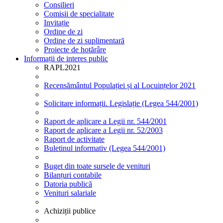
Consilieri
Comisii de specialitate
Invitație
Ordine de zi
Ordine de zi suplimentară
Proiecte de hotărâre
Informații de interes public
RAPL2021
Recensământul Populației și al Locuințelor 2021
Solicitare informații. Legislație (Legea 544/2001)
Raport de aplicare a Legii nr. 544/2001
Raport de aplicare a Legii nr. 52/2003
Raport de activitate
Buletinul informativ (Legea 544/2001)
Buget din toate sursele de venituri
Bilanțuri contabile
Datoria publică
Venituri salariale
Achiziții publice