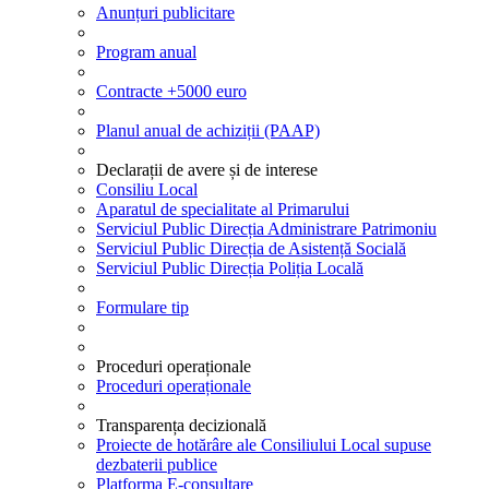
Anunțuri publicitare
Program anual
Contracte +5000 euro
Planul anual de achiziții (PAAP)
Declarații de avere și de interese
Consiliu Local
Aparatul de specialitate al Primarului
Serviciul Public Direcția Administrare Patrimoniu
Serviciul Public Direcția de Asistență Socială
Serviciul Public Direcția Poliția Locală
Formulare tip
Proceduri operaționale
Proceduri operaționale
Transparența decizională
Proiecte de hotărâre ale Consiliului Local supuse
dezbaterii publice
Platforma E-consultare