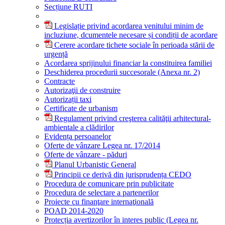
Secțiune RUTI
Legislație privind acordarea venitului minim de
incluziune, dcumentele necesare și condiții de acordare
Cerere acordare tichete sociale în perioada stării de
urgență
Acordarea sprijinului financiar la constituirea familiei
Deschiderea procedurii succesorale (Anexa nr. 2)
Contracte
Autorizaţii de construire
Autorizații taxi
Certificate de urbanism
Regulament privind creşterea calităţii arhitectural-
ambientale a clădirilor
Evidența persoanelor
Oferte de vânzare Legea nr. 17/2014
Oferte de vânzare - păduri
Planul Urbanistic General
Principii ce derivă din jurisprudența CEDO
Procedura de comunicare prin publicitate
Procedura de selectare a partenerilor
Proiecte cu finanţare internaţională
POAD 2014-2020
Protecția avertizorilor în interes public (Legea nr.