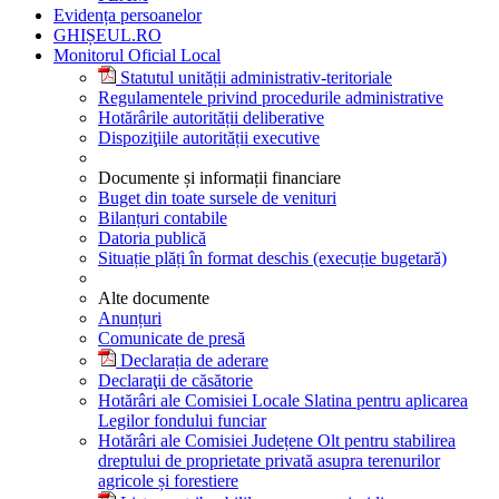
Evidența persoanelor
GHIȘEUL.RO
Monitorul Oficial Local
Statutul unității administrativ-teritoriale
Regulamentele privind procedurile administrative
Hotărârile autorității deliberative
Dispoziţiile autorității executive
Documente și informații financiare
Buget din toate sursele de venituri
Bilanțuri contabile
Datoria publică
Situație plăți în format deschis (execuție bugetară)
Alte documente
Anunțuri
Comunicate de presă
Declarația de aderare
Declaraţii de căsătorie
Hotărâri ale Comisiei Locale Slatina pentru aplicarea
Legilor fondului funciar
Hotărâri ale Comisiei Județene Olt pentru stabilirea
dreptului de proprietate privată asupra terenurilor
agricole și forestiere