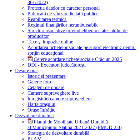
361/2022)
Protecția datelor cu caracter personal
Publicații de vânzare licitații publice
Reabilitarea termică
Regimul finanțărilor nerambursabile
Structuri asociative privind eliberarea atestatului de
producător
Taxe şi impozite online
Acordarea tichetelor sociale pe suport electronic pentru
sprijin educațional
Cerere acordare tichete sociale Crăciun 2025
DDI - Executori judecătorești
Despre oraș
Istoric şi prezentare
Galerie foto
Cetățeni de onoare
Camere supraveghere live
Înregistrări camere supraveghere
Harta oraşului
Oraşe înfrăţite
Dezvoltare durabilă
Planul de Mobilitate Urbană Durabilă
al Municipiului Slatina 2021-2027 (PMUD 2.0)
Strategia de dezvoltare durabilă
PLAM