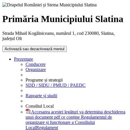
Primăria Municipiului Slatina
Strada Mihail Kogălniceanu, numărul 1, cod 230080, Slatina,
județul Olt
Activează sau dezactivează meniul
Prezentare
Conducere
Organizare
Programe și strategii
SDD / SIDU / PMUD / PAEDC
Rapoarte și studii
Consiliul Local
Accesarea acestei legături va determina deschiderea
unui document pdf ce conține Regulamentul de
organizare și funcționare a Consiliului
Local
Regulament