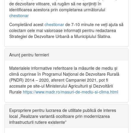
de dezvoltare viitoare, vă rugăm să ne sprijiniți în
identificarea acestora prin completarea următorului
chestionar
Completând acest
chestionar
de 7-10 minute ne veți ajuta să
colectam cele mai valoroase informații pentru redactarea
Strategiei de Dezvoltare Urbană a Municipiului Slatina.
Anunț pentru fermieri
Materialele informative referitoare la măsurile de mediu și
climă cuprinse în Programul Național de Dezvoltare Rurală
(PNDR) 2014 – 2020, aferent Campaniei 2021, pot fi
accesate pe site-ul Ministerului Agriculturii și Dezvoltării
Rurale
https://www.madr.ro/masuri-de-mediu-si-clima.html
Expropriere pentru lucrarea de utilitate publică de interes
local „Realizare variantă ocolitoare prin modernizarea
infrastructurii rutiere existente”