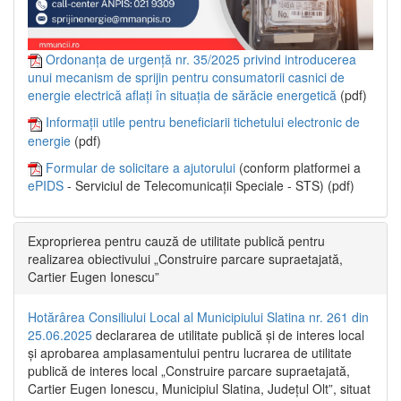
Ordonanța de urgență nr. 35/2025 privind introducerea
unui mecanism de sprijin pentru consumatorii casnici de
energie electrică aflați în situația de sărăcie energetică
(pdf)
Informații utile pentru beneficiarii tichetului electronic de
energie
(pdf)
Formular de solicitare a ajutorului
(conform platformei a
ePIDS
- Serviciul de Telecomunicații Speciale - STS) (pdf)
Exproprierea pentru cauză de utilitate publică pentru
realizarea obiectivului „Construire parcare supraetajată,
Cartier Eugen Ionescu”
Hotărârea Consiliului Local al Municipiului Slatina nr. 261 din
25.06.2025
declararea de utilitate publică și de interes local
și aprobarea amplasamentului pentru lucrarea de utilitate
publică de interes local „Construire parcare supraetajată,
Cartier Eugen Ionescu, Municipiul Slatina, Județul Olt”, situat