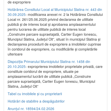
de expropriere
Hotărârea Consiliului Local al Municipiului Slatina nr. 443 din
30.09.2025
- modificarea anexei nr. 2 la Hotărârea Consiliului
Local nr. 261/25.06.2025 privind declararea de utilitate
publică şi de interes local şi aprobarea amplasamentului
pentru lucrarea de utilitate publică de interes local
„Construire parcare supraetajată, Cartier Eugen Ionescu,
Muncipiul Slatina, Judeţul Olt”, situat în municipiul Slatina şi
declanşarea procedurii de expropriere a imobilelor cuprinse
în coridorul de expropriere, cu modificările şi completările
ulterioare
Dispoziția Primarului Municipiului Slatina nr. 1458 din
20.10.2025
- exproprierea imobilelor proprietate privată, care
constituie coridorul de expropriere, situate pe
amplasamentul lucrării de utilitate publică „Construire
parcare supraetajată, Cartier Eugen Ionescu, Municipiul
Slatina, Județul Olt”
Tabel cu imobilele și cu proprietarii
Hotărâri de stabilire a despăgubirilor
Anunțul nr. 18594/24.02.2026