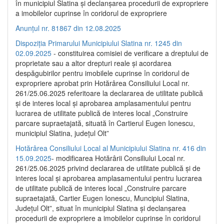
în municipiul Slatina și declanșarea procedurii de expropriere
a imobilelor cuprinse în coridorul de expropriere
Anunțul nr. 81867 din 12.08.2025
Dispoziția Primarului Municipiului Slatina nr. 1245 din
02.09.2025
- constituirea comisiei de verificare a dreptului de
proprietate sau a altor drepturi reale și acordarea
despăgubirilor pentru imobilele cuprinse în coridorul de
expropriere aprobat prin Hotărârea Consiliului Local nr.
261/25.06.2025 referitoare la declararea de utilitate publică
și de interes local și aprobarea amplasamentului pentru
lucrarea de utilitate publică de interes local „Construire
parcare supraetajată, situată în Cartierul Eugen Ionescu,
municipiul Slatina, județul Olt”
Hotărârea Consiliului Local al Municipiului Slatina nr. 416 din
15.09.2025
- modificarea Hotărârii Consiliului Local nr.
261/25.06.2025 privind declararea de utilitate publică și de
interes local și aprobarea amplasamentului pentru lucrarea
de utilitate publică de interes local „Construire parcare
supraetajată, Cartier Eugen Ionescu, Muncipiul Slatina,
Județul Olt”, situat în municipiul Slatina și declanșarea
procedurii de expropriere a imobilelor cuprinse în coridorul