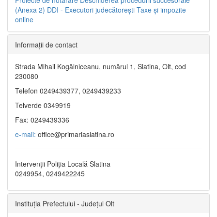
(Anexa 2)
DDI - Executori judecătorești
Taxe şi impozite
online
Informaţii de contact
Strada Mihail Kogălniceanu, numărul 1, Slatina, Olt, cod
230080
Telefon 0249439377, 0249439233
Telverde 0349919
Fax: 0249439336
e-mail:
office@primariaslatina.ro
Intervenții Poliția Locală Slatina
0249954, 0249422245
Instituția Prefectului - Județul Olt