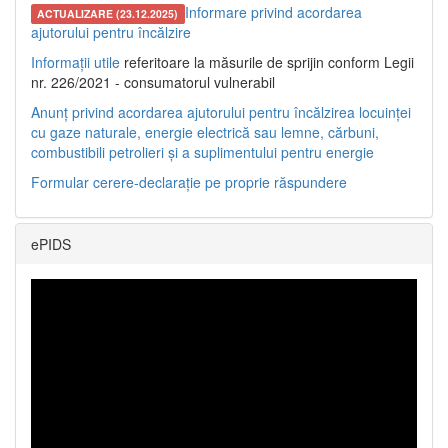
Informare privind acordarea
ACTUALIZARE (23.12.2025)
ajutorului pentru încălzire
Informații utile
referitoare la măsurile de sprijin conform Legii
nr. 226/2021 - consumatorul vulnerabil
Anunț privind acordarea ajutorului pentru încălzirea locuinței
cu gaze naturale, energie electrică sau lemne, cărbuni,
combustibili petrolieri și a suplimentului pentru energie
Formular cerere-declarație pe proprie răspundere
ePIDS