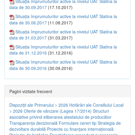
Situația împrumuturilor active la nivelul UAT Slatina la
data de 30.09.2017
(17.10.2017)
Situația împrumuturilor active la nivelul UAT Slatina la
data de 30.06.2017
(11.08.2017)
Situația împrumuturilor active la nivelul UAT Slatina la
data de 31.03.2017
(31.03.2017)
Situația împrumuturilor active la nivelul UAT Slatina la
data de 31.12.2016
(31.12.2016)
Situația împrumuturilor active la nivelul UAT Slatina la
data de 30.09.2016
(30.09.2016)
Pagini vizitate frecvent
Dispoziţii ale Primarului > 2026
Hotărâri ale Consiliului Local
> 2026
Oferte de vânzare (Legea 17/2014)
Structuri
asociative privind eliberarea atestatului de producător
Transparenţa decizională
Formulare cereri tip
Strategia de
dezvoltare durabilă
Proiecte cu finanţare internaţională
Proiecte de hotărâre
Deschiderea procedurii succesorale