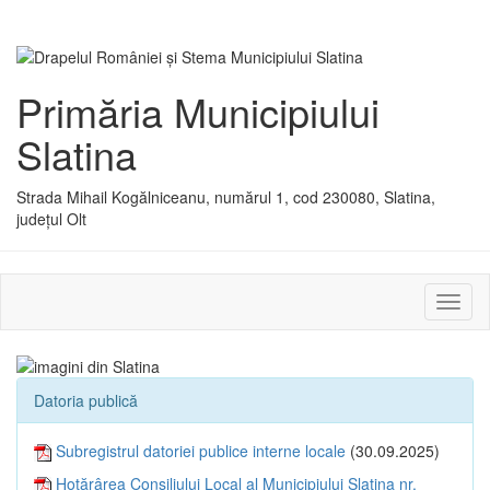
Primăria Municipiului
Slatina
Strada Mihail Kogălniceanu, numărul 1, cod 230080, Slatina,
județul Olt
Activ
sau
dezac
meniu
Datoria publică
Subregistrul datoriei publice interne locale
(30.09.2025)
Hotărârea Consiliului Local al Municipiului Slatina nr.