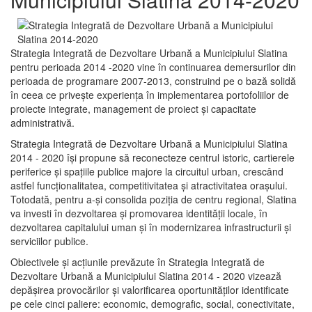
Strategia Integrată de Dezvoltare Urbană a Municipiului Slatina
pentru perioada 2014 -2020 vine în continuarea demersurilor din
perioada de programare 2007-2013, construind pe o bază solidă
în ceea ce priveşte experienţa în implementarea portofoliilor de
proiecte integrate, management de proiect și capacitate
administrativă.
Strategia Integrată de Dezvoltare Urbană a Municipiului Slatina
2014 - 2020 își propune să reconecteze centrul istoric, cartierele
periferice şi spaţiile publice majore la circuitul urban, crescând
astfel funcţionalitatea, competitivitatea şi atractivitatea oraşului.
Totodată, pentru a-şi consolida poziţia de centru regional, Slatina
va investi în dezvoltarea şi promovarea identităţii locale, în
dezvoltarea capitalului uman şi în modernizarea infrastructurii şi
serviciilor publice.
Obiectivele şi acţiunile prevăzute în Strategia Integrată de
Dezvoltare Urbană a Municipiului Slatina 2014 - 2020 vizează
depășirea provocărilor şi valorificarea oportunităţilor identificate
pe cele cinci paliere: economic, demografic, social, conectivitate,