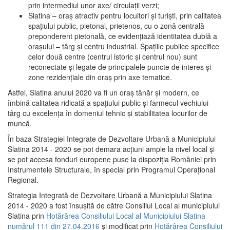
prin intermediul unor axe/ circulații verzi;
Slatina – oraş atractiv pentru locuitori şi turişti, prin calitatea
spaţiului public, pietonal, prietenos, cu o zonă centrală
preponderent pietonală, ce evidenţiază identitatea dublă a
oraşului – târg şi centru industrial. Spaţiile publice specifice
celor două centre (centrul istoric şi centrul nou) sunt
reconectate şi legate de principalele puncte de interes şi
zone rezidenţiale din oraş prin axe tematice.
Astfel, Slatina anului 2020 va fi un oraş tânăr şi modern, ce
îmbină calitatea ridicată a spaţiului public şi farmecul vechiului
târg cu excelenţa în domeniul tehnic şi stabilitatea locurilor de
muncă.
În baza Strategiei Integrate de Dezvoltare Urbană a Municipiului
Slatina 2014 - 2020 se pot demara acţiuni ample la nivel local şi
se pot accesa fonduri europene puse la dispoziţia României prin
Instrumentele Structurale, în special prin Programul Operațional
Regional.
Strategia Integrată de Dezvoltare Urbană a Municipiului Slatina
2014 - 2020 a fost însuşită de către Consiliul Local al municipiului
Slatina prin
Hotărârea Consiliului Local al Municipiului Slatina
numărul 111 din 27.04.2016
și modificat prin
Hotărârea Consiliului