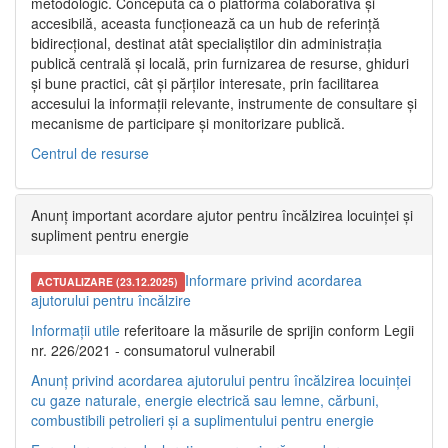
metodologic. Concepută ca o platformă colaborativă și
accesibilă, aceasta funcționează ca un hub de referință
bidirecțional, destinat atât specialiștilor din administrația
publică centrală și locală, prin furnizarea de resurse, ghiduri
și bune practici, cât și părților interesate, prin facilitarea
accesului la informații relevante, instrumente de consultare și
mecanisme de participare și monitorizare publică.
Centrul de resurse
Anunț important acordare ajutor pentru încălzirea locuinței și
supliment pentru energie
Informare privind acordarea
ACTUALIZARE (23.12.2025)
ajutorului pentru încălzire
Informații utile
referitoare la măsurile de sprijin conform Legii
nr. 226/2021 - consumatorul vulnerabil
Anunț privind acordarea ajutorului pentru încălzirea locuinței
cu gaze naturale, energie electrică sau lemne, cărbuni,
combustibili petrolieri și a suplimentului pentru energie