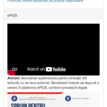
Formular cerere-declarație pe proprie răspundere
ePIDS
Atenție!
Acordarea suplimentului pentru energie (50
lei/lună) nu se face automat. Beneficiarii trebuie să depună o
cerere în platforma ePIDS, conform procedurii legale.