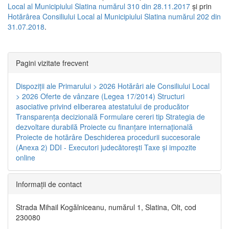
Local al Municipiului Slatina numărul 310 din 28.11.2017
și prin
Hotărârea Consiliului Local al Municipiului Slatina numărul 202 din
31.07.2018
.
Pagini vizitate frecvent
Dispoziţii ale Primarului > 2026
Hotărâri ale Consiliului Local
> 2026
Oferte de vânzare (Legea 17/2014)
Structuri
asociative privind eliberarea atestatului de producător
Transparenţa decizională
Formulare cereri tip
Strategia de
dezvoltare durabilă
Proiecte cu finanţare internaţională
Proiecte de hotărâre
Deschiderea procedurii succesorale
(Anexa 2)
DDI - Executori judecătorești
Taxe şi impozite
online
Informaţii de contact
Strada Mihail Kogălniceanu, numărul 1, Slatina, Olt, cod
230080