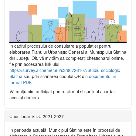
În cadrul procesului de consultare a populaţiei pentru
elaborarea Planului Urbanistic General al Municipiului Slatina
din Județul Olt, vă invităm să completați chestionarul online,
fie prin accesarea link-ului
https://survey.alchemer.eu/s3/90726107/Studiu-sociologic-
Slatina
sau prin scanarea codului QR din
documentul în
format PDF
.
Vă mulţumim anticipat pentru efortul şi sprijinul acordat
acestui demers.
Chestionar SIDU 2021-2027
În perioada actuală, Municipiul Slatina este în procesul de
elaborare a Strategiei Integrate de Dezvoltare Urbană 2021‐