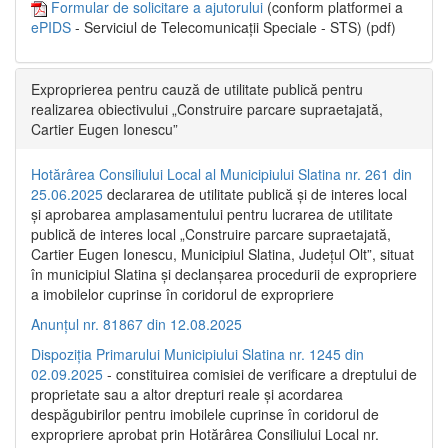
Formular de solicitare a ajutorului
(conform platformei a
ePIDS
- Serviciul de Telecomunicații Speciale - STS) (pdf)
Exproprierea pentru cauză de utilitate publică pentru
realizarea obiectivului „Construire parcare supraetajată,
Cartier Eugen Ionescu”
Hotărârea Consiliului Local al Municipiului Slatina nr. 261 din
25.06.2025
declararea de utilitate publică și de interes local
și aprobarea amplasamentului pentru lucrarea de utilitate
publică de interes local „Construire parcare supraetajată,
Cartier Eugen Ionescu, Municipiul Slatina, Județul Olt”, situat
în municipiul Slatina și declanșarea procedurii de expropriere
a imobilelor cuprinse în coridorul de expropriere
Anunțul nr. 81867 din 12.08.2025
Dispoziția Primarului Municipiului Slatina nr. 1245 din
02.09.2025
- constituirea comisiei de verificare a dreptului de
proprietate sau a altor drepturi reale și acordarea
despăgubirilor pentru imobilele cuprinse în coridorul de
expropriere aprobat prin Hotărârea Consiliului Local nr.