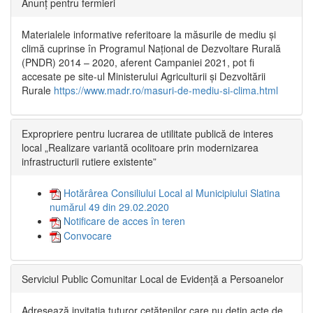
Anunț pentru fermieri
Materialele informative referitoare la măsurile de mediu și
climă cuprinse în Programul Național de Dezvoltare Rurală
(PNDR) 2014 – 2020, aferent Campaniei 2021, pot fi
accesate pe site-ul Ministerului Agriculturii și Dezvoltării
Rurale
https://www.madr.ro/masuri-de-mediu-si-clima.html
Expropriere pentru lucrarea de utilitate publică de interes
local „Realizare variantă ocolitoare prin modernizarea
infrastructurii rutiere existente”
Hotărârea Consiliului Local al Municipiului Slatina
numărul 49 din 29.02.2020
Notificare de acces în teren
Convocare
Serviciul Public Comunitar Local de Evidență a Persoanelor
Adresează invitația tuturor cetățenilor care nu dețin acte de