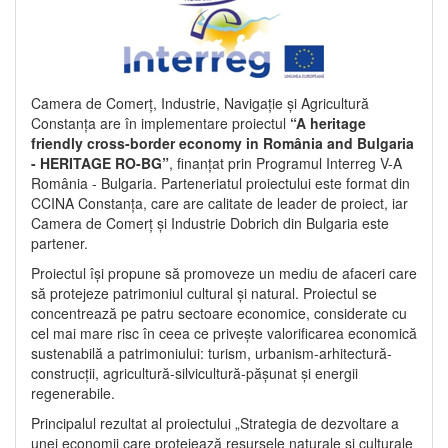
Camera de Comerț, Industrie, Navigație și Agricultură
Constanța are în implementare proiectul
“A heritage
friendly cross-border economy in România and Bulgaria
- HERITAGE RO-BG”
, finanțat prin Programul Interreg V-A
România - Bulgaria. Parteneriatul proiectului este format din
CCINA Constanța, care are calitate de leader de proiect, iar
Camera de Comerț și Industrie Dobrich din Bulgaria este
partener.
Proiectul își propune să promoveze un mediu de afaceri care
să protejeze patrimoniul cultural și natural. Proiectul se
concentrează pe patru sectoare economice, considerate cu
cel mai mare risc în ceea ce privește valorificarea economică
sustenabilă a patrimoniului: turism, urbanism-arhitectură-
construcții, agricultură-silvicultură-pășunat și energii
regenerabile.
Principalul rezultat al proiectului „Strategia de dezvoltare a
unei economii care protejează resursele naturale și culturale