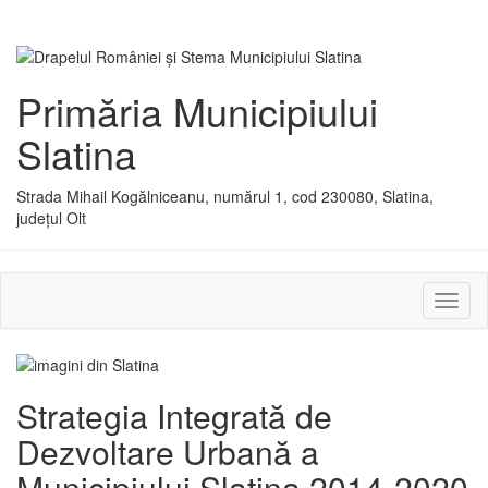
Primăria Municipiului
Slatina
Strada Mihail Kogălniceanu, numărul 1, cod 230080, Slatina,
județul Olt
Activ
sau
dezac
meniu
Strategia Integrată de
Dezvoltare Urbană a
Municipiului Slatina 2014-2020