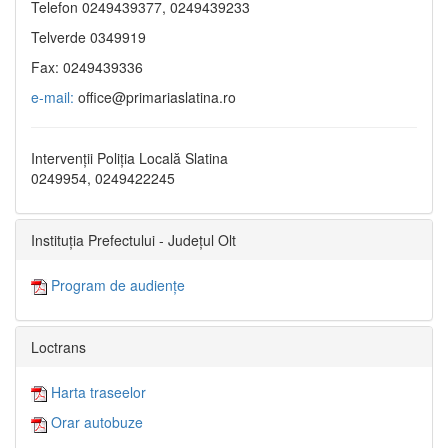
Telefon 0249439377, 0249439233
Telverde 0349919
Fax: 0249439336
e-mail:
office@primariaslatina.ro
Intervenții Poliția Locală Slatina
0249954, 0249422245
Instituția Prefectului - Județul Olt
Program de audiențe
Loctrans
Harta traseelor
Orar autobuze