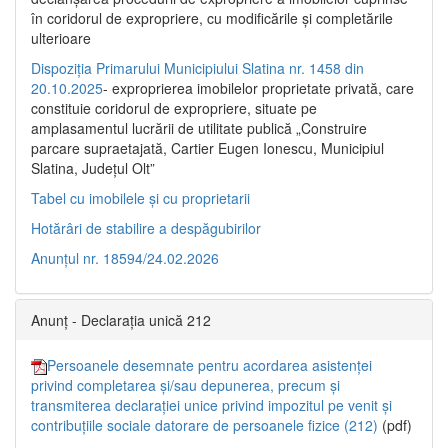
în coridorul de expropriere, cu modificările şi completările
ulterioare
Dispoziția Primarului Municipiului Slatina nr. 1458 din
20.10.2025
- exproprierea imobilelor proprietate privată, care
constituie coridorul de expropriere, situate pe
amplasamentul lucrării de utilitate publică „Construire
parcare supraetajată, Cartier Eugen Ionescu, Municipiul
Slatina, Județul Olt”
Tabel cu imobilele și cu proprietarii
Hotărâri de stabilire a despăgubirilor
Anunțul nr. 18594/24.02.2026
Anunț - Declarația unică 212
Persoanele desemnate pentru acordarea asistenței
privind completarea și/sau depunerea, precum și
transmiterea declarației unice privind impozitul pe venit și
contribuțiile sociale datorare de persoanele fizice (212)
(pdf)