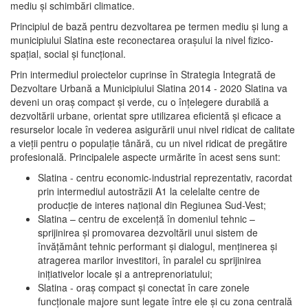
mediu şi schimbări climatice.
Principiul de bază pentru dezvoltarea pe termen mediu şi lung a
municipiului Slatina este reconectarea oraşului la nivel fizico-
spaţial, social şi funcţional.
Prin intermediul proiectelor cuprinse în Strategia Integrată de
Dezvoltare Urbană a Municipiului Slatina 2014 - 2020 Slatina va
deveni un oraş compact şi verde, cu o înţelegere durabilă a
dezvoltării urbane, orientat spre utilizarea eficientă şi eficace a
resurselor locale în vederea asigurării unui nivel ridicat de calitate
a vieţii pentru o populaţie tânără, cu un nivel ridicat de pregătire
profesională. Principalele aspecte urmărite în acest sens sunt:
Slatina - centru economic-industrial reprezentativ, racordat
prin intermediul autostrăzii A1 la celelalte centre de
producţie de interes naţional din Regiunea Sud-Vest;
Slatina – centru de excelenţă în domeniul tehnic –
sprijinirea şi promovarea dezvoltării unui sistem de
învăţământ tehnic performant şi dialogul, menţinerea şi
atragerea marilor investitori, în paralel cu sprijinirea
iniţiativelor locale şi a antreprenoriatului;
Slatina - oraş compact şi conectat în care zonele
funcţionale majore sunt legate între ele şi cu zona centrală