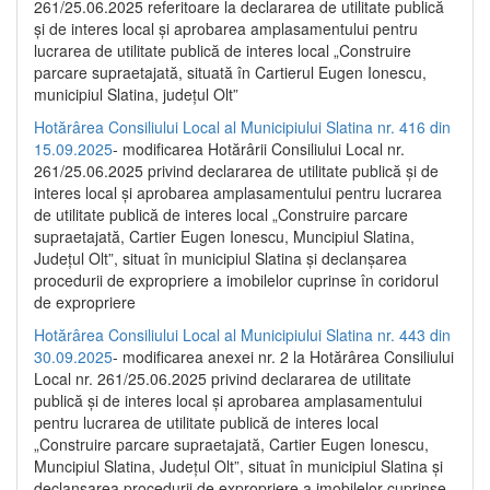
261/25.06.2025 referitoare la declararea de utilitate publică
și de interes local și aprobarea amplasamentului pentru
lucrarea de utilitate publică de interes local „Construire
parcare supraetajată, situată în Cartierul Eugen Ionescu,
municipiul Slatina, județul Olt”
Hotărârea Consiliului Local al Municipiului Slatina nr. 416 din
15.09.2025
- modificarea Hotărârii Consiliului Local nr.
261/25.06.2025 privind declararea de utilitate publică și de
interes local și aprobarea amplasamentului pentru lucrarea
de utilitate publică de interes local „Construire parcare
supraetajată, Cartier Eugen Ionescu, Muncipiul Slatina,
Județul Olt”, situat în municipiul Slatina și declanșarea
procedurii de expropriere a imobilelor cuprinse în coridorul
de expropriere
Hotărârea Consiliului Local al Municipiului Slatina nr. 443 din
30.09.2025
- modificarea anexei nr. 2 la Hotărârea Consiliului
Local nr. 261/25.06.2025 privind declararea de utilitate
publică şi de interes local şi aprobarea amplasamentului
pentru lucrarea de utilitate publică de interes local
„Construire parcare supraetajată, Cartier Eugen Ionescu,
Muncipiul Slatina, Judeţul Olt”, situat în municipiul Slatina şi
declanşarea procedurii de expropriere a imobilelor cuprinse