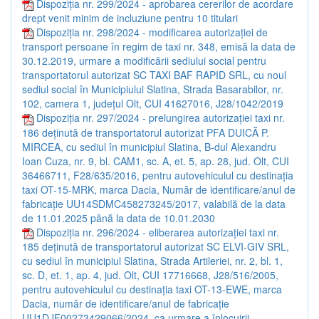
Dispoziția nr. 299/2024 - aprobarea cererilor de acordare
drept venit minim de incluziune pentru 10 titulari
Dispoziția nr. 298/2024 - modificarea autorizației de
transport persoane în regim de taxi nr. 348, emisă la data de
30.12.2019, urmare a modificării sediului social pentru
transportatorul autorizat SC TAXI BAF RAPID SRL, cu noul
sediul social în Municipiului Slatina, Strada Basarabilor, nr.
102, camera 1, județul Olt, CUI 41627016, J28/1042/2019
Dispoziția nr. 297/2024 - prelungirea autorizației taxi nr.
186 deținută de transportatorul autorizat PFA DUICĂ P.
MIRCEA, cu sediul în municipiul Slatina, B-dul Alexandru
Ioan Cuza, nr. 9, bl. CAM1, sc. A, et. 5, ap. 28, jud. Olt, CUI
36466711, F28/635/2016, pentru autovehiculul cu destinația
taxi OT-15-MRK, marca Dacia, Număr de identificare/anul de
fabricație UU14SDMC458273245/2017, valabilă de la data
de 11.01.2025 până la data de 10.01.2030
Dispoziția nr. 296/2024 - eliberarea autorizației taxi nr.
185 deținută de transportatorul autorizat SC ELVI-GIV SRL,
cu sediul în municipiul Slatina, Strada Artileriei, nr. 2, bl. 1,
sc. D, et. 1, ap. 4, jud. Olt, CUI 17716668, J28/516/2005,
pentru autovehiculul cu destinația taxi OT-13-EWE, marca
Dacia, număr de identificare/anul de fabricație
UU1DJF00273429066/2024, ca urmare a înlocuirii