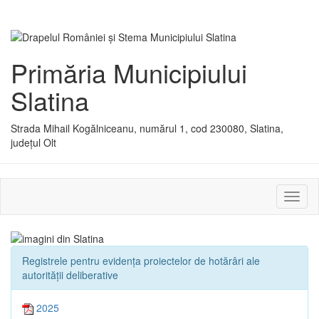
Primăria Municipiului
Slatina
Strada Mihail Kogălniceanu, numărul 1, cod 230080, Slatina,
județul Olt
Activ
sau
dezac
meniu
Registrele pentru evidența proiectelor de hotărâri ale
autorității deliberative
2025