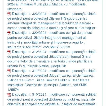
2024 al Primăriei Municipiului Slatina, cu modificările
ulterioare
Dispoziția nr. 323/2024 - modificare componență echipă
de proiect pentru obiectivul „Sistem ITS suport pentru
sistemul integrat de management al locurilor de parcare -
componenta de colectare a datelor și afișare a informațiilor”
Dispoziția nr. 322/2024 - modificare echipă de proiect
pentru obiectivul „Sistem integrat de management al
traficului și mobilității urbane și impunere a regulilor,
siguranță și securitate”, cod SMIS 325513
Dispoziția nr. 312/2024 - modificare componență echipă
de proiect pentru obiectivul „Elaborarea în format GIS a
documentelor de amenajare a teritoriului și de planificare
urbană în Municipiul Slatina, județul Olt
Dispoziția nr. 311/2024 - modificare componență echipă
de proiect pentru obiectivul „Modernizarea, Eficientizarea,
Extinderea Sistemului de Iluminat Public și Reabilitarea
Instalațiilor Electrice din Municipiul Slatina”, cod SMIS
125574
Dispoziția nr. 310/2024 - modificare componență echipă
de proiect pentru obiectivul „Dotarea cu mobilier, materiale
didactice și echipamente digitale a unităților de învățământ