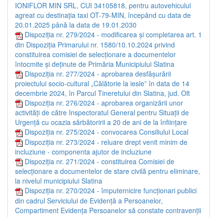
IONIFLOR MIN SRL, CUI 34105818, pentru autovehiculul
agreat cu destinația taxi OT-79-MIN, începând cu data de
20.01.2025 până la data de 19.01.2030
Dispoziția nr. 279/2024 - modificarea și completarea art. 1
din Dispoziția Primarului nr. 1580/10.10.2024 privind
constituirea comisiei de selecționare a documentelor
întocmite și deținute de Primăria Municipiului Slatina
Dispoziția nr. 277/2024 - aprobarea desfășurării
proiectului socio-cultural „Călătorie la iesle” în data de 14
decembrie 2024, în Parcul Tineretului din Slatina, jud. Olt
Dispoziția nr. 276/2024 - aprobarea organizării unor
activități de către Inspectoratul General pentru Situații de
Urgență cu ocazia sărbătoririi a 20 de ani de la înființare
Dispoziția nr. 275/2024 - convocarea Consiliului Local
Dispoziția nr. 273/2024 - reluare drept venit minim de
incluziune - componenta ajutor de incluziune
Dispoziția nr. 271/2024 - constituirea Comisiei de
selecționare a documentelor de stare civilă pentru eliminare,
la nivelul municipiului Slatina
Dispoziția nr. 270/2024 - împuternicire funcționari publici
din cadrul Serviciului de Evidență a Persoanelor,
Compartiment Evidența Persoanelor să constate contravenții