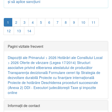
și să aplice sancțiuni
1
2
3
4
5
6
7
8
9
10
11
12
13
14
Pagini vizitate frecvent
Dispoziţii ale Primarului > 2026
Hotărâri ale Consiliului Local
> 2026
Oferte de vânzare (Legea 17/2014)
Structuri
asociative privind eliberarea atestatului de producător
Transparenţa decizională
Formulare cereri tip
Strategia de
dezvoltare durabilă
Proiecte cu finanţare internaţională
Proiecte de hotărâre
Deschiderea procedurii succesorale
(Anexa 2)
DDI - Executori judecătorești
Taxe şi impozite
online
Informaţii de contact