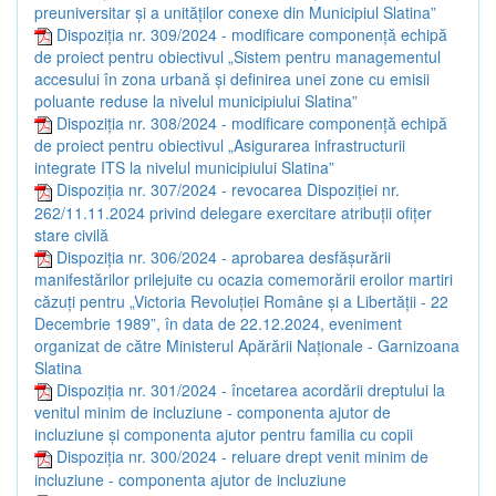
preuniversitar și a unităților conexe din Municipiul Slatina”
Dispoziția nr. 309/2024 - modificare componență echipă
de proiect pentru obiectivul „Sistem pentru managementul
accesului în zona urbană și definirea unei zone cu emisii
poluante reduse la nivelul municipiului Slatina”
Dispoziția nr. 308/2024 - modificare componență echipă
de proiect pentru obiectivul „Asigurarea infrastructurii
integrate ITS la nivelul municipiului Slatina”
Dispoziția nr. 307/2024 - revocarea Dispoziției nr.
262/11.11.2024 privind delegare exercitare atribuții ofițer
stare civilă
Dispoziția nr. 306/2024 - aprobarea desfășurării
manifestărilor prilejuite cu ocazia comemorării eroilor martiri
căzuți pentru „Victoria Revoluției Române și a Libertății - 22
Decembrie 1989”, în data de 22.12.2024, eveniment
organizat de către Ministerul Apărării Naționale - Garnizoana
Slatina
Dispoziția nr. 301/2024 - încetarea acordării dreptului la
venitul minim de incluziune - componenta ajutor de
incluziune și componenta ajutor pentru familia cu copii
Dispoziția nr. 300/2024 - reluare drept venit minim de
incluziune - componenta ajutor de incluziune