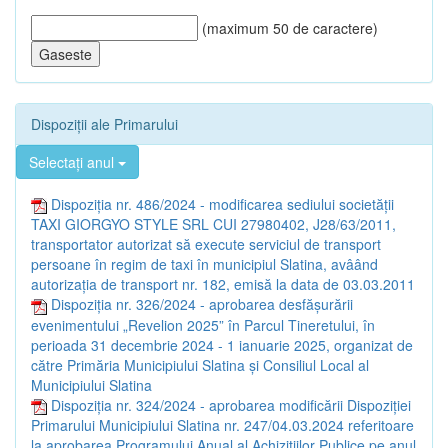
(maximum 50 de caractere)
Dispoziții ale Primarului
Selectați anul
Dispoziția nr. 486/2024 - modificarea sediului societății
TAXI GIORGYO STYLE SRL CUI 27980402, J28/63/2011,
transportator autorizat să execute serviciul de transport
persoane în regim de taxi în municipiul Slatina, avâând
autorizația de transport nr. 182, emisă la data de 03.03.2011
Dispoziția nr. 326/2024 - aprobarea desfășurării
evenimentului „Revelion 2025” în Parcul Tineretului, în
perioada 31 decembrie 2024 - 1 ianuarie 2025, organizat de
către Primăria Municipiului Slatina și Consiliul Local al
Municipiului Slatina
Dispoziția nr. 324/2024 - aprobarea modificării Dispoziției
Primarului Municipiului Slatina nr. 247/04.03.2024 referitoare
la aprobarea Programului Anual al Achizițiilor Publice pe anul