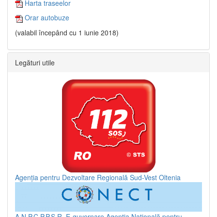
Harta traseelor
Orar autobuze
(valabil începând cu 1 iunie 2018)
Legături utile
Agenția pentru Dezvoltare Regională Sud-Vest Oltenia
A.N.P.C.P.P.S.R.
E-guvernare
Agenția Națională pentru