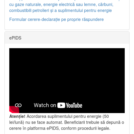
cu gaze naturale, energie electrică sau lemne, cărbuni,
combustibili petrolieri și a suplimentului pentru energie
Formular cerere-declarație pe proprie răspundere
ePIDS
Atenție!
Acordarea suplimentului pentru energie (50
lei/lună) nu se face automat. Beneficiarii trebuie să depună o
cerere în platforma ePIDS, conform procedurii legale.