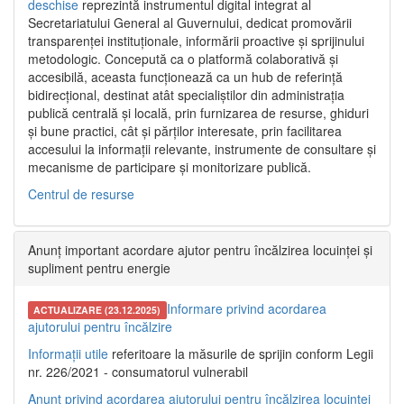
deschise
reprezintă instrumentul digital integrat al
Secretariatului General al Guvernului, dedicat promovării
transparenței instituționale, informării proactive și sprijinului
metodologic. Concepută ca o platformă colaborativă și
accesibilă, aceasta funcționează ca un hub de referință
bidirecțional, destinat atât specialiștilor din administrația
publică centrală și locală, prin furnizarea de resurse, ghiduri
și bune practici, cât și părților interesate, prin facilitarea
accesului la informații relevante, instrumente de consultare și
mecanisme de participare și monitorizare publică.
Centrul de resurse
Anunț important acordare ajutor pentru încălzirea locuinței și
supliment pentru energie
Informare privind acordarea
ACTUALIZARE (23.12.2025)
ajutorului pentru încălzire
Informații utile
referitoare la măsurile de sprijin conform Legii
nr. 226/2021 - consumatorul vulnerabil
Anunț privind acordarea ajutorului pentru încălzirea locuinței