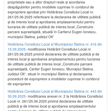
proprietate sau a altor drepturi reale și acordarea
despăgubirilor pentru imobilele cuprinse în coridorul de
expropriere aprobat prin Hotărârea Consiliului Local nr.
261/25.06.2025 referitoare la declararea de utilitate publică
și de interes local și aprobarea amplasamentului pentru
lucrarea de utilitate publică de interes local „Construire
parcare supraetajată, situată în Cartierul Eugen Ionescu,
municipiul Slatina, județul Olt”
Hotărârea Consiliului Local al Municipiului Slatina nr. 416 din
15.09.2025
- modificarea Hotărârii Consiliului Local nr.
261/25.06.2025 privind declararea de utilitate publică și de
interes local și aprobarea amplasamentului pentru lucrarea
de utilitate publică de interes local „Construire parcare
supraetajată, Cartier Eugen Ionescu, Muncipiul Slatina,
Județul Olt”, situat în municipiul Slatina și declanșarea
procedurii de expropriere a imobilelor cuprinse în coridorul
de expropriere
Hotărârea Consiliului Local al Municipiului Slatina nr. 443 din
30.09.2025
- modificarea anexei nr. 2 la Hotărârea Consiliului
Local nr. 261/25.06.2025 privind declararea de utilitate
publică şi de interes local şi aprobarea amplasamentului