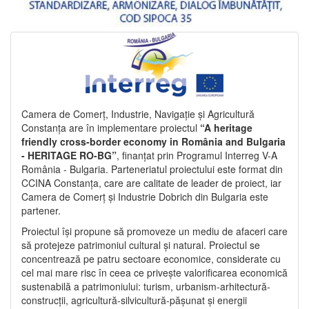
Camera de Comerț, Industrie, Navigație și Agricultură
Constanța are în implementare proiectul
“A heritage
friendly cross-border economy in România and Bulgaria
- HERITAGE RO-BG”
, finanțat prin Programul Interreg V-A
România - Bulgaria. Parteneriatul proiectului este format din
CCINA Constanța, care are calitate de leader de proiect, iar
Camera de Comerț și Industrie Dobrich din Bulgaria este
partener.
Proiectul își propune să promoveze un mediu de afaceri care
să protejeze patrimoniul cultural și natural. Proiectul se
concentrează pe patru sectoare economice, considerate cu
cel mai mare risc în ceea ce privește valorificarea economică
sustenabilă a patrimoniului: turism, urbanism-arhitectură-
construcții, agricultură-silvicultură-pășunat și energii