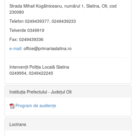
Strada Mihail Kogălniceanu, numărul 1, Slatina, Olt, cod
230080
Telefon 0249439377, 0249439233
Telverde 0349919
Fax: 0249439336
e-mail:
office@primariaslatina.ro
Intervenții Poliția Locală Slatina
0249954, 0249422245
Instituția Prefectului - Județul Olt
Program de audiențe
Loctrans