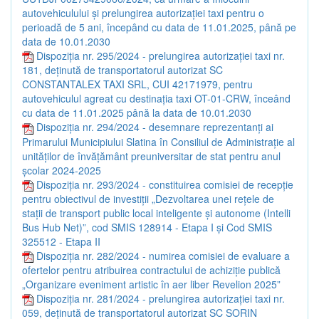
autovehiculului și prelungirea autorizației taxi pentru o
perioadă de 5 ani, începând cu data de 11.01.2025, până pe
data de 10.01.2030
Dispoziția nr. 295/2024 - prelungirea autorizației taxi nr.
181, deținută de transportatorul autorizat SC
CONSTANTALEX TAXI SRL, CUI 42171979, pentru
autovehiculul agreat cu destinația taxi OT-01-CRW, înceând
cu data de 11.01.2025 până la data de 10.01.2030
Dispoziția nr. 294/2024 - desemnare reprezentanți ai
Primarului Municipiului Slatina în Consiliul de Administrație al
unităților de învățământ preuniversitar de stat pentru anul
școlar 2024-2025
Dispoziția nr. 293/2024 - constituirea comisiei de recepție
pentru obiectivul de investiții „Dezvoltarea unei rețele de
stații de transport public local inteligente și autonome (Intelli
Bus Hub Net)”, cod SMIS 128914 - Etapa I și Cod SMIS
325512 - Etapa II
Dispoziția nr. 282/2024 - numirea comisiei de evaluare a
ofertelor pentru atribuirea contractului de achiziție publică
„Organizare eveniment artistic în aer liber Revelion 2025”
Dispoziția nr. 281/2024 - prelungirea autorizației taxi nr.
059, deținută de transportatorul autorizat SC SORIN