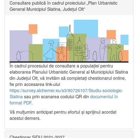
Consultare publică în cadrul proiectului „Plan Urbanistic
General Municipiul Slatina, Județul Olt”
În cadrul procesului de consultare a populaţiei pentru
elaborarea Planului Urbanistic General al Municipiului Slatina
din Județul Olt, vă invităm să completați chestionarul online,
fie prin accesarea link-ului
https://survey.alchemer.eu/s3/90726107/Studiu-sociologic-
Slatina
sau prin scanarea codului QR din
documentul în
format PDF
.
Vă mulţumim anticipat pentru efortul şi sprijinul acordat
acestui demers.
Chestionar SIDU 2021-2027