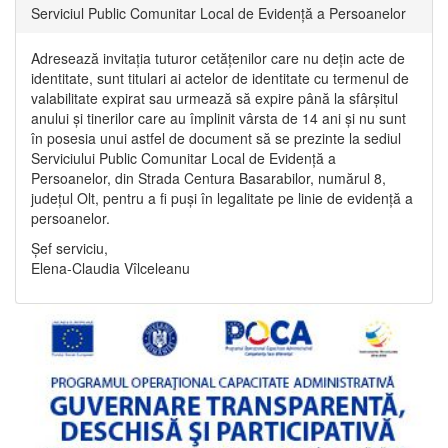
Serviciul Public Comunitar Local de Evidență a Persoanelor
Adresează invitația tuturor cetățenilor care nu dețin acte de
identitate, sunt titulari ai actelor de identitate cu termenul de
valabilitate expirat sau urmează să expire până la sfârșitul
anului și tinerilor care au împlinit vârsta de 14 ani și nu sunt
în posesia unui astfel de document să se prezinte la sediul
Serviciului Public Comunitar Local de Evidență a
Persoanelor, din Strada Centura Basarabilor, numărul 8,
județul Olt, pentru a fi puși în legalitate pe linie de evidență a
persoanelor.
Șef serviciu,
Elena-Claudia Vîlceleanu