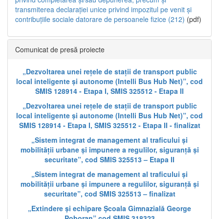
transmiterea declarației unice privind impozitul pe venit și
contribuțiile sociale datorare de persoanele fizice (212)
(pdf)
Comunicat de presă proiecte
„Dezvoltarea unei rețele de stații de transport public
local inteligente și autonome (Intelli Bus Hub Net)”, cod
SMIS 128914 - Etapa I, SMIS 325512 - Etapa II
„Dezvoltarea unei rețele de stații de transport public
local inteligente și autonome (Intelli Bus Hub Net)”, cod
SMIS 128914 - Etapa I, SMIS 325512 - Etapa II - finalizat
„Sistem integrat de management al traficului și
mobilității urbane și impunere a regulilor, siguranță și
securitate”, cod SMIS 325513 – Etapa II
„Sistem integrat de management al traficului și
mobilității urbane și impunere a regulilor, siguranță și
securitate”, cod SMIS 325513 – finalizat
„Extindere și echipare Școala Gimnazială George
Poboran” cod SMIS 318323