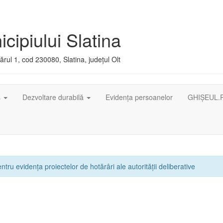
cipiului Slatina
rul 1, cod 230080, Slatina, județul Olt
ș
Dezvoltare durabilă
Evidența persoanelor
GHIȘEUL.
ntru evidența proiectelor de hotărâri ale autorității deliberative