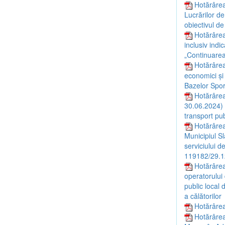
Hotărârea
Lucrărilor de
obiectivul de
Hotărârea
inclusiv indi
„Continuarea 
Hotărârea
economici și
Bazelor Sport
Hotărârea
30.06.2024) c
transport pu
Hotărârea
Municipiul S
serviciului d
119182/29.12
Hotărârea
operatorului 
public local 
a călătorilor
Hotărârea 
Hotărârea