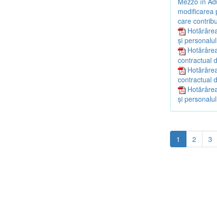
Mezzo în Adu
modificarea p
care contribu
Hotărârea
și personalul
Hotărârea
contractual d
Hotărârea
contractual d
Hotărârea
și personalul
1
2
3