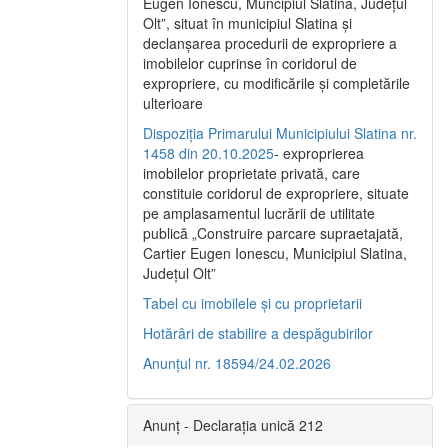
Eugen Ionescu, Muncipiul Slatina, Judeţul
Olt”, situat în municipiul Slatina şi
declanşarea procedurii de expropriere a
imobilelor cuprinse în coridorul de
expropriere, cu modificările şi completările
ulterioare
Dispoziția Primarului Municipiului Slatina nr.
1458 din 20.10.2025
- exproprierea
imobilelor proprietate privată, care
constituie coridorul de expropriere, situate
pe amplasamentul lucrării de utilitate
publică „Construire parcare supraetajată,
Cartier Eugen Ionescu, Municipiul Slatina,
Județul Olt”
Tabel cu imobilele și cu proprietarii
Hotărâri de stabilire a despăgubirilor
Anunțul nr. 18594/24.02.2026
Anunț - Declarația unică 212