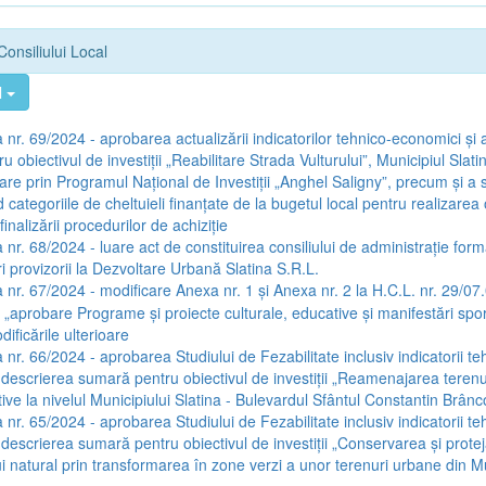
Consiliului Local
l
 nr. 69/2024 - aprobarea actualizării indicatorilor tehnico-economici și 
u obiectivul de investiții „Reabilitare Strada Vulturului”, Municipiul Slat
țare prin Programul Național de Investiții „Anghel Saligny”, precum și a
categoriile de cheltuieli finanțate de la bugetul local pentru realizarea o
inalizării procedurilor de achiziție
 nr. 68/2024 - luare act de constituirea consiliului de administrație form
i provizorii la Dezvoltare Urbană Slatina S.R.L.
 nr. 67/2024 - modificare Anexa nr. 1 și Anexa nr. 2 la H.C.L. nr. 29/07
a „aprobare Programe și proiecte culturale, educative și manifestări spo
ificările ulterioare
 nr. 66/2024 - aprobarea Studiului de Fezabilitate inclusiv indicatorii te
 descrierea sumară pentru obiectivul de investiții „Reamenajarea terenur
ive la nivelul Municipiului Slatina - Bulevardul Sfântul Constantin Brân
 nr. 65/2024 - aprobarea Studiului de Fezabilitate inclusiv indicatorii te
 descrierea sumară pentru obiectivul de investiții „Conservarea și prote
i natural prin transformarea în zone verzi a unor terenuri urbane din Mu