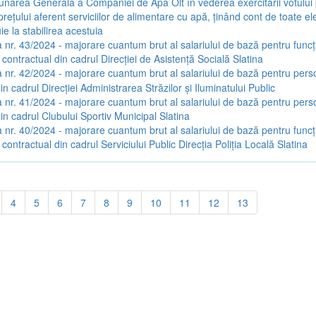
narea Generală a Companiei de Apă Olt în vederea exercitării votului
rețului aferent serviciilor de alimentare cu apă, ținând cont de toate e
ie la stabilirea acestuia
 nr. 43/2024 - majorare cuantum brut al salariului de bază pentru funcți
 contractual din cadrul Direcției de Asistență Socială Slatina
 nr. 42/2024 - majorare cuantum brut al salariului de bază pentru pers
in cadrul Direcției Administrarea Străzilor și Iluminatului Public
 nr. 41/2024 - majorare cuantum brut al salariului de bază pentru pers
in cadrul Clubului Sportiv Municipal Slatina
 nr. 40/2024 - majorare cuantum brut al salariului de bază pentru funcți
 contractual din cadrul Serviciului Public Direcția Poliția Locală Slatina
4
5
6
7
8
9
10
11
12
13