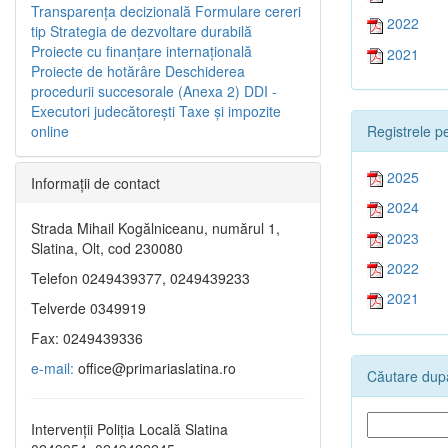
Transparenţa decizională
Formulare cereri
2022
tip
Strategia de dezvoltare durabilă
Proiecte cu finanţare internaţională
2021
Proiecte de hotărâre
Deschiderea
procedurii succesorale (Anexa 2)
DDI -
Executori judecătorești
Taxe şi impozite
Registrele pe
online
2025
Informaţii de contact
2024
Strada Mihail Kogălniceanu, numărul 1,
2023
Slatina, Olt, cod 230080
2022
Telefon 0249439377, 0249439233
2021
Telverde 0349919
Fax: 0249439336
e-mail:
office@primariaslatina.ro
Căutare după
Intervenții Poliția Locală Slatina