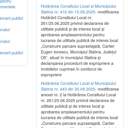
 pentru
Hotărârea Consiliului Local al Municipiului
lementele
Slatina nr. 416 din 15.09.2025
- modificarea
Hotărârii Consiliului Local nr.
onarii publici
261/25.06.2025 privind declararea de
utilitate publică și de interes local și
onalul
aprobarea amplasamentului pentru
lucrarea de utilitate publică de interes local
onalul
„Construire parcare supraetajată, Cartier
Eugen Ionescu, Muncipiul Slatina, Județul
onarii publici
Olt”, situat în municipiul Slatina și
declanșarea procedurii de expropriere a
imobilelor cuprinse în coridorul de
expropriere
Hotărârea Consiliului Local al Municipiului
Slatina nr. 443 din 30.09.2025
- modificarea
anexei nr. 2 la Hotărârea Consiliului Local
nr. 261/25.06.2025 privind declararea de
utilitate publică şi de interes local şi
aprobarea amplasamentului pentru
lucrarea de utilitate publică de interes local
„Construire parcare supraetajată, Cartier