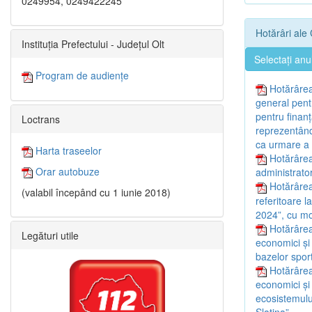
0249954, 0249422245
Hotărâri ale 
Instituția Prefectului - Județul Olt
Selectați anu
Program de audiențe
Hotărârea
general pentr
pentru finan
Loctrans
reprezentând 
ca urmare a f
Harta traseelor
Hotărârea
Orar autobuze
administrator
Hotărârea
(valabil începând cu 1 iunie 2018)
referitoare l
2024”, cu mod
Hotărârea
Legături utile
economici și
bazelor sport
Hotărârea
economici și
ecosistemulu