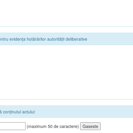
ntru evidența hotărârilor autorității deliberative
 conținutul actului:
(maximum 50 de caractere)