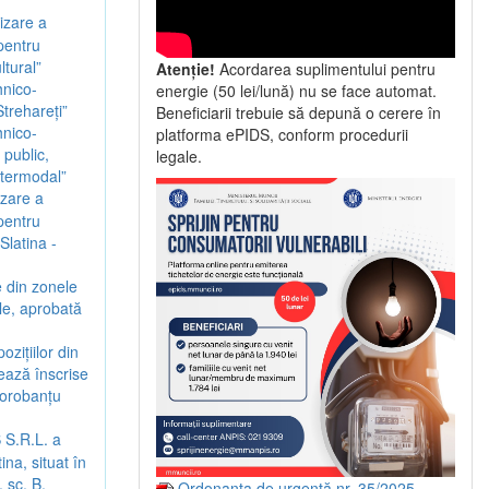
izare a
 pentru
ltural”
Atenție!
Acordarea suplimentului pentru
hnico-
energie (50 lei/lună) nu se face automat.
trehareți”
Beneficiarii trebuie să depună o cerere în
hnico-
platforma ePIDS, conform procedurii
 public,
legale.
intermodal”
izare a
 pentru
Slatina -
 din zonele
ale, aprobată
zițiilor din
rează înscrise
Dorobanțu
 S.R.L. a
na, situat în
 sc. B,
Ordonanța de urgență nr. 35/2025