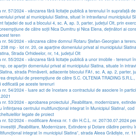
 nr. 57/2024 - vânzarea fără licitație publică a terenului în suprafață d
niului privat al municipiului Slatina, situat în intravilanul municipiului S
nt fațadei de sud a blocului 4, sc. A, ap. 3, parter, județul Olt, prin exer
preempțiune de către soții Nica Dumitru și Nica Elena, deținători ai cons
acest teren
 nr. 56/2024 - vânzarea către domnul Rotaru Ștefan-Georgian a terenu
238 mp - lot nr. 20, ce aparține domeniului privat al municipiului Slatina,
atina, Strada Orhideelor, nr, 14, județul Olt
nr. 55/2024 - vânzarea fără licitație publică a unor imobile - terenuri î
mp, ce aparțin domeniului privat al municipiului Slatina, situate în intrav
Slatina, strada Primăverii, adiacente blocului FA1, sc. A, ap. 2, parter, ju
area dreptului de preempțiune de către S.C. OLTENIA TRADING S.R.L.,
i edificată pe aceste terenuri
 nr. 54/2024 - luare act de încetare a contractului de asociere în partici
.2021
 nr. 53/2024 - aprobarea proiectului „Reabilitare, modernizare, extinde
u înființarea centrului multifuncțional integrat în Municipiul Slatina!, co
heltuielilor legate de proiect
 nr. 52/2024 - modificare Anexa nr. 1 din H.C.L. nr. 207/30.07.2024 pe
 investiții „Reabilitare, Modernizare, Extindere și Dotare clădire pentru î
tifuncțional integrat în municipiul Slatina”, strada Aleea Grădiște, nr. 11,