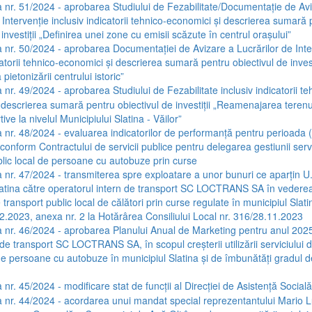
 nr. 51/2024 - aprobarea Studiului de Fezabilitate/Documentație de Av
 Intervenție inclusiv indicatorii tehnico-economici și descrierea sumară
 investiții „Definirea unei zone cu emisii scăzute în centrul orașului”
 nr. 50/2024 - aprobarea Documentației de Avizare a Lucrărilor de Inte
catorii tehnico-economici și descrierea sumară pentru obiectivul de invest
pietonizării centrului istoric”
 nr. 49/2024 - aprobarea Studiului de Fezabilitate inclusiv indicatorii te
 descrierea sumară pentru obiectivul de investiții „Reamenajarea terenur
ive la nivelul Municipiului Slatina - Văilor”
 nr. 48/2024 - evaluarea indicatorilor de performanță pentru perioada 
onform Contractului de servicii publice pentru delegarea gestiunii servi
blic local de persoane cu autobuze prin curse
 nr. 47/2024 - transmiterea spre exploatare a unor bunuri ce aparțin U
latina către operatorul intern de transport SC LOCTRANS SA în vederea 
e transport public local de călători prin curse regulate în municipiul Slati
.2023, anexa nr. 2 la Hotărârea Consiliului Local nr. 316/28.11.2023
 nr. 46/2024 - aprobarea Planului Anual de Marketing pentru anul 2025
de transport SC LOCTRANS SA, în scopul creșterii utilizării serviciului 
de persoane cu autobuze în municipiul Slatina și de îmbunătăți gradul de
nr. 45/2024 - modificare stat de funcții al Direcției de Asistență Socială
 nr. 44/2024 - acordarea unui mandat special reprezentantului Mario 