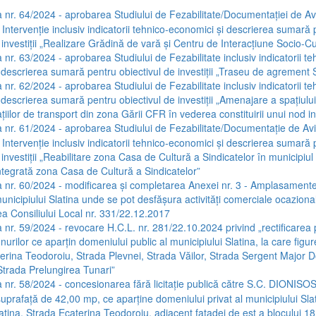
 nr. 64/2024 - aprobarea Studiului de Fezabilitate/Documentației de Av
 Intervenție inclusiv indicatorii tehnico-economici și descrierea sumară
 investiții „Realizare Grădină de vară și Centru de Interacțiune Socio-Cu
 nr. 63/2024 - aprobarea Studiului de Fezabilitate inclusiv indicatorii te
 descrierea sumară pentru obiectivul de investiții „Traseu de agrement S
 nr. 62/2024 - aprobarea Studiului de Fezabilitate inclusiv indicatorii te
descrierea sumară pentru obiectivul de investiții „Amenajare a spațiului
tațiilor de transport din zona Gării CFR în vederea constituirii unui nod 
 nr. 61/2024 - aprobarea Studiului de Fezabilitate/Documentație de Av
 Intervenție inclusiv indicatorii tehnico-economici și descrierea sumară
 investiții „Reabilitare zona Casa de Cultură a Sindicatelor în municipiul 
ntegrată zona Casa de Cultură a Sindicatelor”
 nr. 60/2024 - modificarea și completarea Anexei nr. 3 - Amplasamente
unicipiului Slatina unde se pot desfășura activități comerciale ocazion
ea Consiliului Local nr. 331/22.12.2017
 nr. 59/2024 - revocare H.C.L. nr. 281/22.10.2024 privind „rectificarea po
nurilor ce aparțin domeniului public al municipiului Slatina, la care figu
aterina Teodoroiu, Strada Plevnei, Strada Văilor, Strada Sergent Major 
Strada Prelungirea Tunari”
 nr. 58/2024 - concesionarea fără licitație publică către S.C. DIONISOS
suprafață de 42,00 mp, ce aparține domeniului privat al municipiului Slati
atina, Strada Ecaterina Teodoroiu, adiacent fațadei de est a blocului 18,