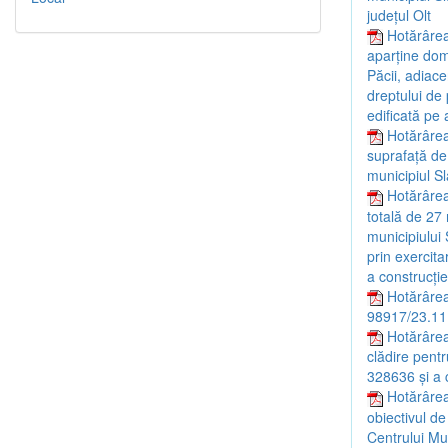
județul Olt
Hotărârea
aparține dome
Păcii, adiace
dreptului de 
edificată pe 
Hotărârea
suprafață de 
municipiul Sl
Hotărârea 
totală de 27 
municipiului 
prin exercit
a construcție
Hotărârea
98917/23.11
Hotărârea
clădire pentr
328636 și a c
Hotărârea
obiectivul de
Centrului Mul