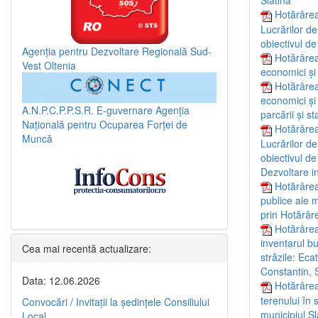
Slatina”
Hotărârea
Lucrărilor de
obiectivul de
Agenția pentru Dezvoltare Regională Sud-
Hotărârea
Vest Oltenia
economici și
Hotărârea
economici și 
A.N.P.C.P.P.S.R.
E-guvernare
Agenția
parcării și s
Națională pentru Ocuparea Forței de
Hotărârea
Muncă
Lucrărilor de
obiectivul de
Dezvoltare i
Hotărârea
publice ale m
prin Hotărâr
Hotărârea
inventarul bu
Cea mai recentă actualizare:
străzile: Ec
Constantin, 
Data: 12.06.2026
Hotărârea
terenului în 
Convocări / Invitaţii la şedinţele Consiliului
municipiul Sl
Local