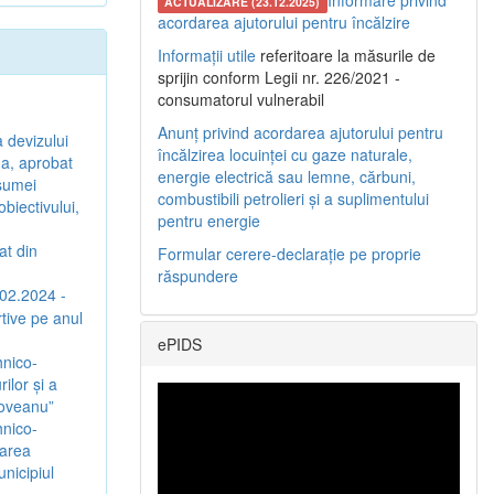
Informare privind
ACTUALIZARE (23.12.2025)
acordarea ajutorului pentru încălzire
Informații utile
referitoare la măsurile de
sprijin conform Legii nr. 226/2021 -
consumatorul vulnerabil
Anunț privind acordarea ajutorului pentru
a devizului
încălzirea locuinței cu gaze naturale,
ina, aprobat
energie electrică sau lemne, cărbuni,
 sumei
combustibili petrolieri și a suplimentului
biectivului,
pentru energie
at din
Formular cerere-declarație pe proprie
răspundere
.02.2024 -
rtive pe anul
ePIDS
hnico-
ilor și a
coveanu”
hnico-
jarea
nicipiul