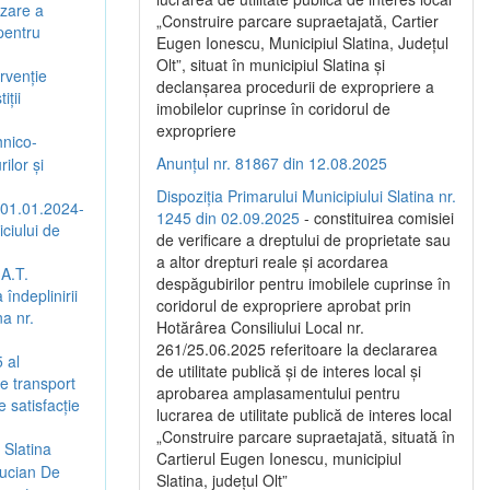
izare a
„Construire parcare supraetajată, Cartier
 pentru
Eugen Ionescu, Municipiul Slatina, Județul
Olt”, situat în municipiul Slatina și
rvenție
declanșarea procedurii de expropriere a
iții
imobilelor cuprinse în coridorul de
expropriere
hnico-
Anunțul nr. 81867 din 12.08.2025
ilor și
Dispoziția Primarului Municipiului Slatina nr.
(01.01.2024-
1245 din 02.09.2025
- constituirea comisiei
ciului de
de verificare a dreptului de proprietate sau
a altor drepturi reale și acordarea
.A.T.
despăgubirilor pentru imobilele cuprinse în
îndeplinirii
coridorul de expropriere aprobat prin
na nr.
Hotărârea Consiliului Local nr.
261/25.06.2025 referitoare la declararea
 al
de utilitate publică și de interes local și
de transport
aprobarea amplasamentului pentru
 satisfacție
lucrarea de utilitate publică de interes local
„Construire parcare supraetajată, situată în
 Slatina
Cartierul Eugen Ionescu, municipiul
Lucian De
Slatina, județul Olt”