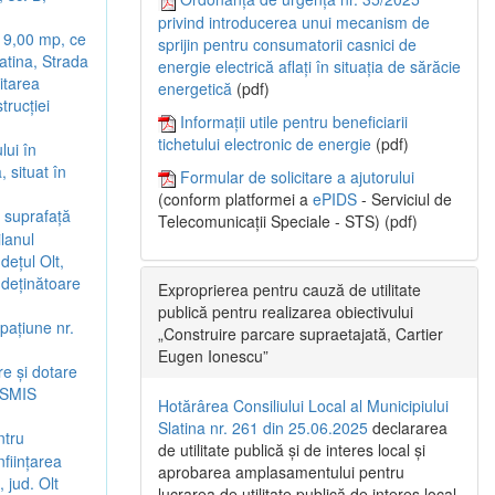
privind introducerea unui mecanism de
e 9,00 mp, ce
sprijin pentru consumatorii casnici de
latina, Strada
energie electrică aflați în situația de sărăcie
citarea
energetică
(pdf)
trucției
Informații utile pentru beneficiarii
tichetului electronic de energie
(pdf)
lui în
 situat în
Formular de solicitare a ajutorului
(conform platformei a
ePIDS
- Serviciul de
n suprafață
Telecomunicații Speciale - STS) (pdf)
ilanul
dețul Olt,
 deținătoare
Exproprierea pentru cauză de utilitate
publică pentru realizarea obiectivului
pațiune nr.
„Construire parcare supraetajată, Cartier
Eugen Ionescu”
re și dotare
d SMIS
Hotărârea Consiliului Local al Municipiului
Slatina nr. 261 din 25.06.2025
declararea
ntru
de utilitate publică și de interes local și
nființarea
aprobarea amplasamentului pentru
 jud. Olt
lucrarea de utilitate publică de interes local