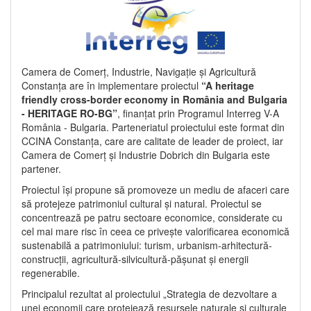
Camera de Comerț, Industrie, Navigație și Agricultură
Constanța are în implementare proiectul
“A heritage
friendly cross-border economy in România and Bulgaria
- HERITAGE RO-BG”
, finanțat prin Programul Interreg V-A
România - Bulgaria. Parteneriatul proiectului este format din
CCINA Constanța, care are calitate de leader de proiect, iar
Camera de Comerț și Industrie Dobrich din Bulgaria este
partener.
Proiectul își propune să promoveze un mediu de afaceri care
să protejeze patrimoniul cultural și natural. Proiectul se
concentrează pe patru sectoare economice, considerate cu
cel mai mare risc în ceea ce privește valorificarea economică
sustenabilă a patrimoniului: turism, urbanism-arhitectură-
construcții, agricultură-silvicultură-pășunat și energii
regenerabile.
Principalul rezultat al proiectului „Strategia de dezvoltare a
unei economii care protejează resursele naturale și culturale