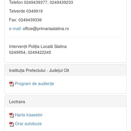
Telefon 0249439377, 0249439233
Telverde 0349919
Fax: 0249439336
e-mail:
office@primariaslatina.ro
Intervenții Poliția Locală Slatina
0249954, 0249422245
Instituția Prefectului - Județul Olt
Program de audiențe
Loctrans
Harta traseelor
Orar autobuze