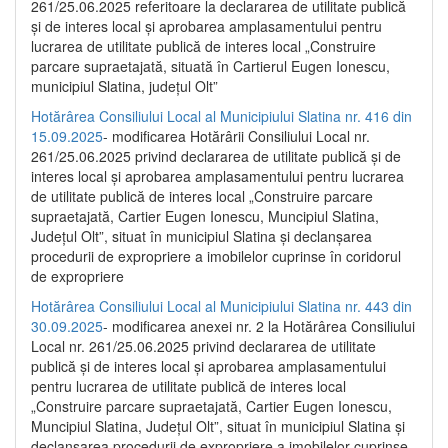
261/25.06.2025 referitoare la declararea de utilitate publică
și de interes local și aprobarea amplasamentului pentru
lucrarea de utilitate publică de interes local „Construire
parcare supraetajată, situată în Cartierul Eugen Ionescu,
municipiul Slatina, județul Olt”
Hotărârea Consiliului Local al Municipiului Slatina nr. 416 din
15.09.2025
- modificarea Hotărârii Consiliului Local nr.
261/25.06.2025 privind declararea de utilitate publică și de
interes local și aprobarea amplasamentului pentru lucrarea
de utilitate publică de interes local „Construire parcare
supraetajată, Cartier Eugen Ionescu, Muncipiul Slatina,
Județul Olt”, situat în municipiul Slatina și declanșarea
procedurii de expropriere a imobilelor cuprinse în coridorul
de expropriere
Hotărârea Consiliului Local al Municipiului Slatina nr. 443 din
30.09.2025
- modificarea anexei nr. 2 la Hotărârea Consiliului
Local nr. 261/25.06.2025 privind declararea de utilitate
publică şi de interes local şi aprobarea amplasamentului
pentru lucrarea de utilitate publică de interes local
„Construire parcare supraetajată, Cartier Eugen Ionescu,
Muncipiul Slatina, Judeţul Olt”, situat în municipiul Slatina şi
declanşarea procedurii de expropriere a imobilelor cuprinse