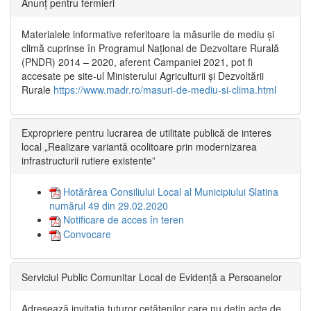
Anunț pentru fermieri
Materialele informative referitoare la măsurile de mediu și
climă cuprinse în Programul Național de Dezvoltare Rurală
(PNDR) 2014 – 2020, aferent Campaniei 2021, pot fi
accesate pe site-ul Ministerului Agriculturii și Dezvoltării
Rurale
https://www.madr.ro/masuri-de-mediu-si-clima.html
Expropriere pentru lucrarea de utilitate publică de interes
local „Realizare variantă ocolitoare prin modernizarea
infrastructurii rutiere existente”
Hotărârea Consiliului Local al Municipiului Slatina
numărul 49 din 29.02.2020
Notificare de acces în teren
Convocare
Serviciul Public Comunitar Local de Evidență a Persoanelor
Adresează invitația tuturor cetățenilor care nu dețin acte de