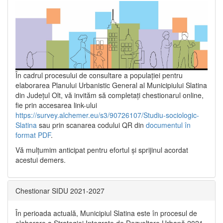
În cadrul procesului de consultare a populaţiei pentru
elaborarea Planului Urbanistic General al Municipiului Slatina
din Județul Olt, vă invităm să completați chestionarul online,
fie prin accesarea link-ului
https://survey.alchemer.eu/s3/90726107/Studiu-sociologic-
Slatina
sau prin scanarea codului QR din
documentul în
format PDF
.
Vă mulţumim anticipat pentru efortul şi sprijinul acordat
acestui demers.
Chestionar SIDU 2021-2027
În perioada actuală, Municipiul Slatina este în procesul de
elaborare a Strategiei Integrate de Dezvoltare Urbană 2021‐