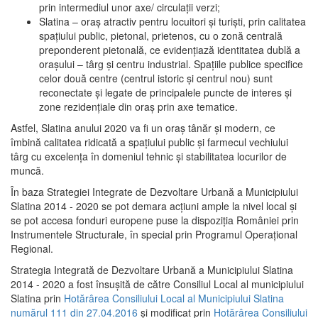
prin intermediul unor axe/ circulații verzi;
Slatina – oraş atractiv pentru locuitori şi turişti, prin calitatea
spaţiului public, pietonal, prietenos, cu o zonă centrală
preponderent pietonală, ce evidenţiază identitatea dublă a
oraşului – târg şi centru industrial. Spaţiile publice specifice
celor două centre (centrul istoric şi centrul nou) sunt
reconectate şi legate de principalele puncte de interes şi
zone rezidenţiale din oraş prin axe tematice.
Astfel, Slatina anului 2020 va fi un oraş tânăr şi modern, ce
îmbină calitatea ridicată a spaţiului public şi farmecul vechiului
târg cu excelenţa în domeniul tehnic şi stabilitatea locurilor de
muncă.
În baza Strategiei Integrate de Dezvoltare Urbană a Municipiului
Slatina 2014 - 2020 se pot demara acţiuni ample la nivel local şi
se pot accesa fonduri europene puse la dispoziţia României prin
Instrumentele Structurale, în special prin Programul Operațional
Regional.
Strategia Integrată de Dezvoltare Urbană a Municipiului Slatina
2014 - 2020 a fost însuşită de către Consiliul Local al municipiului
Slatina prin
Hotărârea Consiliului Local al Municipiului Slatina
numărul 111 din 27.04.2016
și modificat prin
Hotărârea Consiliului