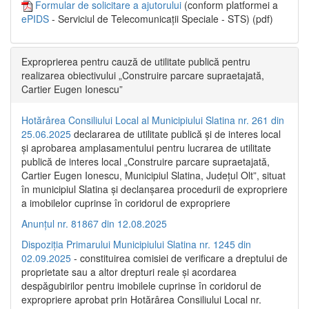
Formular de solicitare a ajutorului
(conform platformei a
ePIDS
- Serviciul de Telecomunicații Speciale - STS) (pdf)
Exproprierea pentru cauză de utilitate publică pentru
realizarea obiectivului „Construire parcare supraetajată,
Cartier Eugen Ionescu”
Hotărârea Consiliului Local al Municipiului Slatina nr. 261 din
25.06.2025
declararea de utilitate publică și de interes local
și aprobarea amplasamentului pentru lucrarea de utilitate
publică de interes local „Construire parcare supraetajată,
Cartier Eugen Ionescu, Municipiul Slatina, Județul Olt”, situat
în municipiul Slatina și declanșarea procedurii de expropriere
a imobilelor cuprinse în coridorul de expropriere
Anunțul nr. 81867 din 12.08.2025
Dispoziția Primarului Municipiului Slatina nr. 1245 din
02.09.2025
- constituirea comisiei de verificare a dreptului de
proprietate sau a altor drepturi reale și acordarea
despăgubirilor pentru imobilele cuprinse în coridorul de
expropriere aprobat prin Hotărârea Consiliului Local nr.