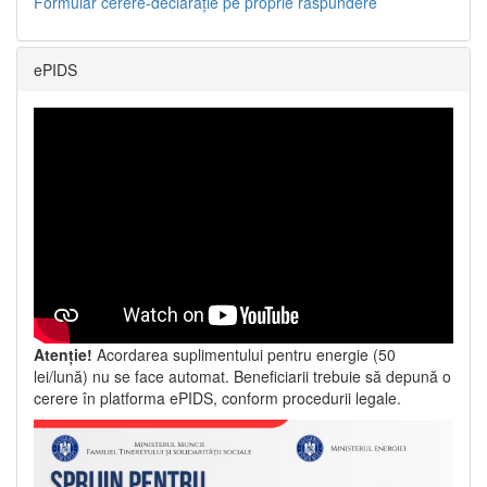
Formular cerere-declarație pe proprie răspundere
ePIDS
Atenție!
Acordarea suplimentului pentru energie (50
lei/lună) nu se face automat. Beneficiarii trebuie să depună o
cerere în platforma ePIDS, conform procedurii legale.