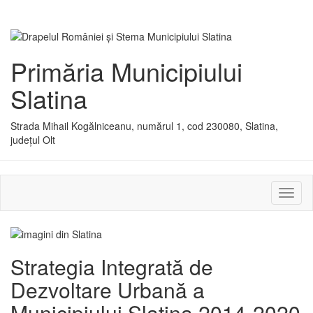
Primăria Municipiului
Slatina
Strada Mihail Kogălniceanu, numărul 1, cod 230080, Slatina,
județul Olt
Activ
sau
dezac
meniu
Strategia Integrată de
Dezvoltare Urbană a
Municipiului Slatina 2014-2020