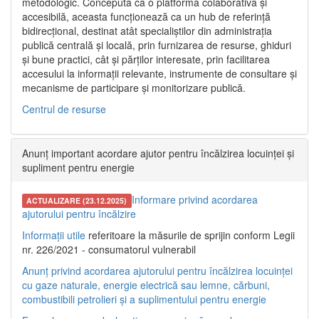
metodologic. Concepută ca o platformă colaborativă și
accesibilă, aceasta funcționează ca un hub de referință
bidirecțional, destinat atât specialiștilor din administrația
publică centrală și locală, prin furnizarea de resurse, ghiduri
și bune practici, cât și părților interesate, prin facilitarea
accesului la informații relevante, instrumente de consultare și
mecanisme de participare și monitorizare publică.
Centrul de resurse
Anunț important acordare ajutor pentru încălzirea locuinței și
supliment pentru energie
Informare privind acordarea
ACTUALIZARE (23.12.2025)
ajutorului pentru încălzire
Informații utile
referitoare la măsurile de sprijin conform Legii
nr. 226/2021 - consumatorul vulnerabil
Anunț privind acordarea ajutorului pentru încălzirea locuinței
cu gaze naturale, energie electrică sau lemne, cărbuni,
combustibili petrolieri și a suplimentului pentru energie