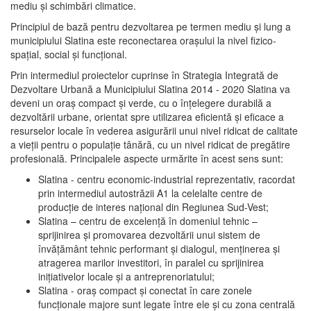
mediu şi schimbări climatice.
Principiul de bază pentru dezvoltarea pe termen mediu şi lung a
municipiului Slatina este reconectarea oraşului la nivel fizico-
spaţial, social şi funcţional.
Prin intermediul proiectelor cuprinse în Strategia Integrată de
Dezvoltare Urbană a Municipiului Slatina 2014 - 2020 Slatina va
deveni un oraş compact şi verde, cu o înţelegere durabilă a
dezvoltării urbane, orientat spre utilizarea eficientă şi eficace a
resurselor locale în vederea asigurării unui nivel ridicat de calitate
a vieţii pentru o populaţie tânără, cu un nivel ridicat de pregătire
profesională. Principalele aspecte urmărite în acest sens sunt:
Slatina - centru economic-industrial reprezentativ, racordat
prin intermediul autostrăzii A1 la celelalte centre de
producţie de interes naţional din Regiunea Sud-Vest;
Slatina – centru de excelenţă în domeniul tehnic –
sprijinirea şi promovarea dezvoltării unui sistem de
învăţământ tehnic performant şi dialogul, menţinerea şi
atragerea marilor investitori, în paralel cu sprijinirea
iniţiativelor locale şi a antreprenoriatului;
Slatina - oraş compact şi conectat în care zonele
funcţionale majore sunt legate între ele şi cu zona centrală