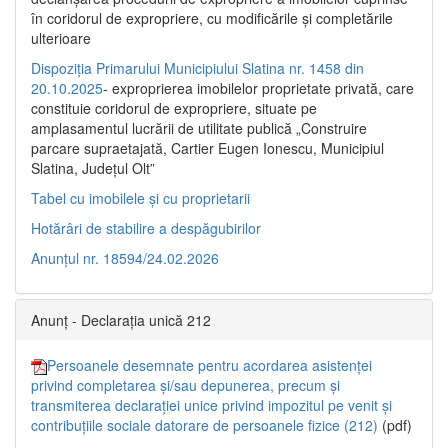
în coridorul de expropriere, cu modificările şi completările
ulterioare
Dispoziția Primarului Municipiului Slatina nr. 1458 din
20.10.2025
- exproprierea imobilelor proprietate privată, care
constituie coridorul de expropriere, situate pe
amplasamentul lucrării de utilitate publică „Construire
parcare supraetajată, Cartier Eugen Ionescu, Municipiul
Slatina, Județul Olt”
Tabel cu imobilele și cu proprietarii
Hotărâri de stabilire a despăgubirilor
Anunțul nr. 18594/24.02.2026
Anunț - Declarația unică 212
Persoanele desemnate pentru acordarea asistenței
privind completarea și/sau depunerea, precum și
transmiterea declarației unice privind impozitul pe venit și
contribuțiile sociale datorare de persoanele fizice (212)
(pdf)