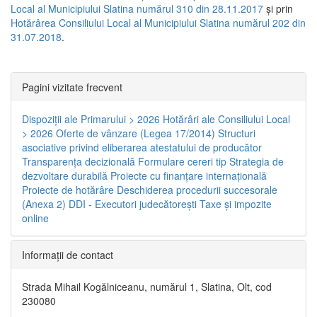
Local al Municipiului Slatina numărul 310 din 28.11.2017
și prin
Hotărârea Consiliului Local al Municipiului Slatina numărul 202 din
31.07.2018
.
Pagini vizitate frecvent
Dispoziţii ale Primarului > 2026
Hotărâri ale Consiliului Local
> 2026
Oferte de vânzare (Legea 17/2014)
Structuri
asociative privind eliberarea atestatului de producător
Transparenţa decizională
Formulare cereri tip
Strategia de
dezvoltare durabilă
Proiecte cu finanţare internaţională
Proiecte de hotărâre
Deschiderea procedurii succesorale
(Anexa 2)
DDI - Executori judecătorești
Taxe şi impozite
online
Informaţii de contact
Strada Mihail Kogălniceanu, numărul 1, Slatina, Olt, cod
230080