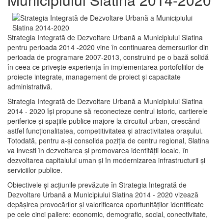
Strategia Integrată de Dezvoltare Urbană a Municipiului Slatina
pentru perioada 2014 -2020 vine în continuarea demersurilor din
perioada de programare 2007-2013, construind pe o bază solidă
în ceea ce priveşte experienţa în implementarea portofoliilor de
proiecte integrate, management de proiect și capacitate
administrativă.
Strategia Integrată de Dezvoltare Urbană a Municipiului Slatina
2014 - 2020 își propune să reconecteze centrul istoric, cartierele
periferice şi spaţiile publice majore la circuitul urban, crescând
astfel funcţionalitatea, competitivitatea şi atractivitatea oraşului.
Totodată, pentru a-şi consolida poziţia de centru regional, Slatina
va investi în dezvoltarea şi promovarea identităţii locale, în
dezvoltarea capitalului uman şi în modernizarea infrastructurii şi
serviciilor publice.
Obiectivele şi acţiunile prevăzute în Strategia Integrată de
Dezvoltare Urbană a Municipiului Slatina 2014 - 2020 vizează
depășirea provocărilor şi valorificarea oportunităţilor identificate
pe cele cinci paliere: economic, demografic, social, conectivitate,